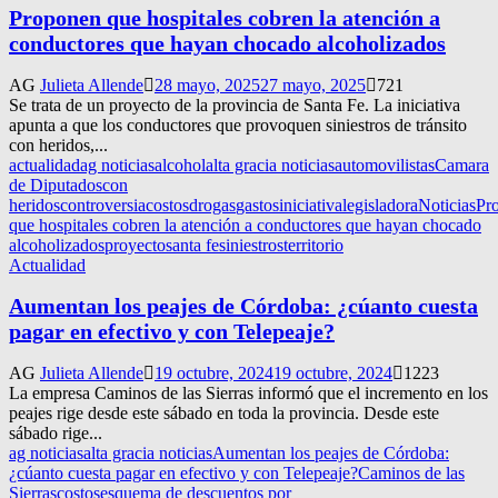
Proponen que hospitales cobren la atención a
conductores que hayan chocado alcoholizados
AG
Julieta Allende
28 mayo, 2025
27 mayo, 2025
721
Se trata de un proyecto de la provincia de Santa Fe. La iniciativa
apunta a que los conductores que provoquen siniestros de tránsito
con heridos,...
actualidad
ag noticias
alcohol
alta gracia noticias
automovilistas
Camara
de Diputados
con
heridos
controversia
costos
drogas
gastos
iniciativa
legisladora
Noticias
Pr
que hospitales cobren la atención a conductores que hayan chocado
alcoholizados
proyecto
santa fe
siniestros
territorio
Actualidad
Aumentan los peajes de Córdoba: ¿cúanto cuesta
pagar en efectivo y con Telepeaje?
AG
Julieta Allende
19 octubre, 2024
19 octubre, 2024
1223
La empresa Caminos de las Sierras informó que el incremento en los
peajes rige desde este sábado en toda la provincia. Desde este
sábado rige...
ag noticias
alta gracia noticias
Aumentan los peajes de Córdoba:
¿cúanto cuesta pagar en efectivo y con Telepeaje?
Caminos de las
Sierras
costos
esquema de descuentos por