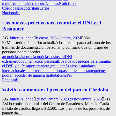
multifrecuencia
incremento
Noticias
Noticias de
Córdoba
sábado
tarifa
usuarios
Nacionales
Los nuevos precios para tramitar el DNI y el
Pasaporte
AG
Julieta Allende
8 enero, 2024
8 enero, 2024
964
El Ministerio del Interior actualizó los precios para cada uno de los
trámites de documentación personal y confirmó que un grupo de
personas podrá acceder...
ag noticias
alta gracia noticias
costos
dni
DNI
extranjero
documentación personal
Los nuevos precios para tramitar
el DNI y el Pasaporte
manera gratuita
más altoa estándares
internacionales
ministerio del interior
pasaporte al instante
quienes
podrán acceder de manera gratuita
RenaPer
Economía
Volvió a aumentar el precio del pan en Córdoba
AG
Julieta Allende
29 noviembre, 2023
29 noviembre, 2023
711
Así lo confirmó el titular del Centro de Panaderos, Marcelo Caula.
El kilo de criollos llegó a $ 2.500. Los precios de los productos de
panadería...