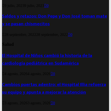
9 julio, 2023
9 julio, 2023
0
Saldos y retazos: Don Pepe y Don José toman mate
y se pasan chismecitos
28 septiembre, 2022
28 septiembre, 2022
0
Salud
El Hospital de Niños cambió la historia de la
cardiología pediátrica en Sudamérica
4 agosto, 2026
4 agosto, 2026
0
Cambios puertas adentro: el Hospital Illia refuerza
su equipo y apunta a mejorar la atención
3 agosto, 2026
3 agosto, 2026
0