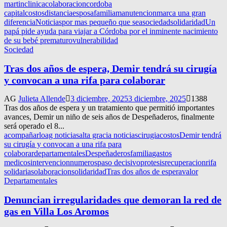
martin
clinica
colaboracion
cordoba
capital
costos
distancia
esposa
familia
manutencion
marca una gran
diferencia
Noticias
por mas pequeño que sea
sociedad
solidaridad
Un
papá pide ayuda para viajar a Córdoba por el inminente nacimiento
de su bebé prematuro
vulnerabilidad
Sociedad
Tras dos años de espera, Demir tendrá su cirugía
y convocan a una rifa para colaborar
AG
Julieta Allende
3 diciembre, 2025
3 diciembre, 2025
1388
Tras dos años de espera y un tratamiento que permitió importantes
avances, Demir un niño de seis años de Despeñaderos, finalmente
será operado el 8...
acompañarlo
ag noticias
alta gracia noticias
cirugia
costos
Demir tendrá
su cirugía y convocan a una rifa para
colaborar
departamentales
Despeñaderos
familia
gastos
medicos
intervencion
numeros
paso decisivo
protesis
recuperacion
rifa
solidaria
solaboracion
solidaridad
Tras dos años de espera
valor
Departamentales
Denuncian irregularidades que demoran la red de
gas en Villa Los Aromos