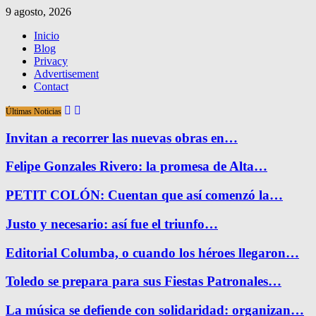
9 agosto, 2026
Inicio
Blog
Privacy
Advertisement
Contact
Últimas Noticias
Invitan a recorrer las nuevas obras en…
Felipe Gonzales Rivero: la promesa de Alta…
PETIT COLÓN: Cuentan que así comenzó la…
Justo y necesario: así fue el triunfo…
Editorial Columba, o cuando los héroes llegaron…
Toledo se prepara para sus Fiestas Patronales…
La música se defiende con solidaridad: organizan…