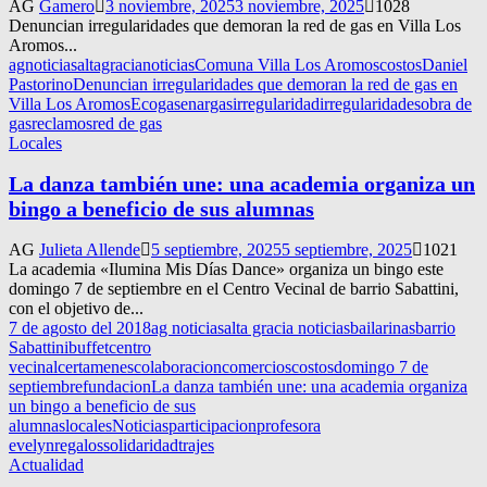
AG
Gamero
3 noviembre, 2025
3 noviembre, 2025
1028
Denuncian irregularidades que demoran la red de gas en Villa Los
Aromos...
agnoticias
altagracianoticias
Comuna Villa Los Aromos
costos
Daniel
Pastorino
Denuncian irregularidades que demoran la red de gas en
Villa Los Aromos
Ecogas
enargas
irregularidad
irregularidades
obra de
gas
reclamos
red de gas
Locales
La danza también une: una academia organiza un
bingo a beneficio de sus alumnas
AG
Julieta Allende
5 septiembre, 2025
5 septiembre, 2025
1021
La academia «Ilumina Mis Días Dance» organiza un bingo este
domingo 7 de septiembre en el Centro Vecinal de barrio Sabattini,
con el objetivo de...
7 de agosto del 2018
ag noticias
alta gracia noticias
bailarinas
barrio
Sabattini
buffet
centro
vecinal
certamenes
colaboracion
comercios
costos
domingo 7 de
septiembre
fundacion
La danza también une: una academia organiza
un bingo a beneficio de sus
alumnas
locales
Noticias
participacion
profesora
evelyn
regalos
solidaridad
trajes
Actualidad