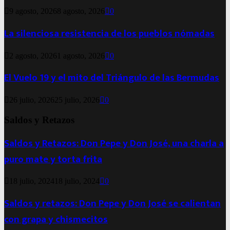
9 agosto, 2026
8 agosto, 2026
0
La silenciosa resistencia de los pueblos nómadas
2 agosto, 2026
1 agosto, 2026
0
El Vuelo 19 y el mito del Triángulo de las Bermudas
26 julio, 2026
25 julio, 2026
0
Saldos y Retazos
Saldos y Retazos: Don Pepe y Don José, una charla a
puro mate y torta frita
18 julio, 2024
18 julio, 2024
0
Saldos y retazos: Don Pepe y Don José se calientan
con grapa y chismecitos