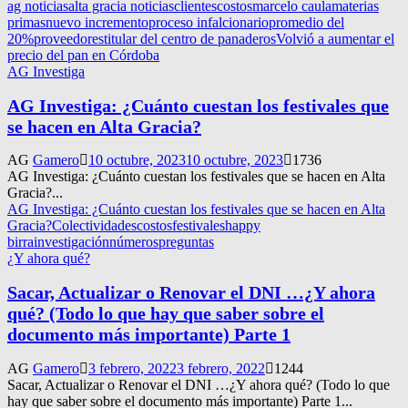
ag noticias
alta gracia noticias
clientes
costos
marcelo caula
materias
primas
nuevo incremento
proceso infalcionario
promedio del
20%
proveedores
titular del centro de panaderos
Volvió a aumentar el
precio del pan en Córdoba
AG Investiga
AG Investiga: ¿Cuánto cuestan los festivales que
se hacen en Alta Gracia?
AG
Gamero
10 octubre, 2023
10 octubre, 2023
1736
AG Investiga: ¿Cuánto cuestan los festivales que se hacen en Alta
Gracia?...
AG Investiga: ¿Cuánto cuestan los festivales que se hacen en Alta
Gracia?
Colectividades
costos
festivales
happy
birra
investigación
números
preguntas
¿Y ahora qué?
Sacar, Actualizar o Renovar el DNI …¿Y ahora
qué? (Todo lo que hay que saber sobre el
documento más importante) Parte 1
AG
Gamero
3 febrero, 2022
3 febrero, 2022
1244
Sacar, Actualizar o Renovar el DNI …¿Y ahora qué? (Todo lo que
hay que saber sobre el documento más importante) Parte 1...