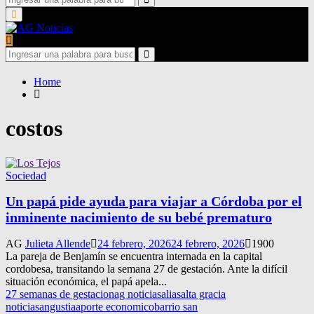
for:
Search
Primary
Menu
Search
for:
Search
Home
costos
Sociedad
Un papá pide ayuda para viajar a Córdoba por el
inminente nacimiento de su bebé prematuro
AG
Julieta Allende
24 febrero, 2026
24 febrero, 2026
1900
La pareja de Benjamín se encuentra internada en la capital
cordobesa, transitando la semana 27 de gestación. Ante la difícil
situación económica, el papá apela...
27 semanas de gestacion
ag noticias
alias
alta gracia
noticias
angustia
aporte economico
barrio san