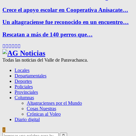
Crece el apoyo escolar en Cooperativa Anisacate…
Un altagraciense fue reconocido en un encuentro…
Rescatan a más de 140 perros que…
Facebook
Twitter
Instagram
Pinterest
Google
Youtube
Todas las noticias del Valle de Paravachasca.
Locales
Departamentales
Deportes
Policiales
Provinciales
Columnas
Altagracienses por el Mundo
Cosas Nuestras
Crónicas al Voleo
Diario digital
Search