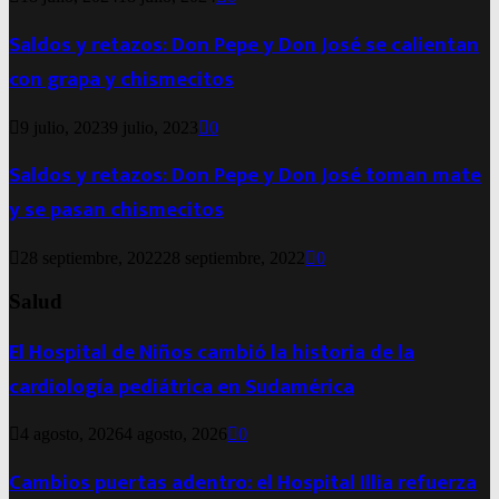
Saldos y retazos: Don Pepe y Don José se calientan
con grapa y chismecitos
9 julio, 2023
9 julio, 2023
0
Saldos y retazos: Don Pepe y Don José toman mate
y se pasan chismecitos
28 septiembre, 2022
28 septiembre, 2022
0
Salud
El Hospital de Niños cambió la historia de la
cardiología pediátrica en Sudamérica
4 agosto, 2026
4 agosto, 2026
0
Cambios puertas adentro: el Hospital Illia refuerza