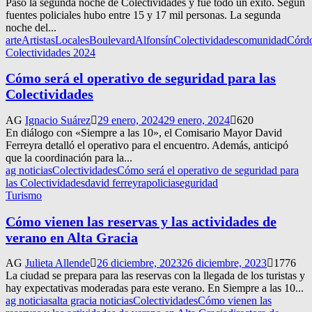
Pasó la segunda noche de Colectividades y fue todo un éxito. Según
fuentes policiales hubo entre 15 y 17 mil personas. La segunda
noche del...
arte
ArtistasLocales
BoulevardAlfonsín
Colectividades
comunidad
Córd
Colectividades 2024
Cómo será el operativo de seguridad para las
Colectividades
AG
Ignacio Suárez
29 enero, 2024
29 enero, 2024
620
En diálogo con «Siempre a las 10», el Comisario Mayor David
Ferreyra detalló el operativo para el encuentro. Además, anticipó
que la coordinación para la...
ag noticias
Colectividades
Cómo será el operativo de seguridad para
las Colectividades
david ferreyra
policia
seguridad
Turismo
Cómo vienen las reservas y las actividades de
verano en Alta Gracia
AG
Julieta Allende
26 diciembre, 2023
26 diciembre, 2023
1776
La ciudad se prepara para las reservas con la llegada de los turistas y
hay expectativas moderadas para este verano. En Siempre a las 10...
ag noticias
alta gracia noticias
Colectividades
Cómo vienen las