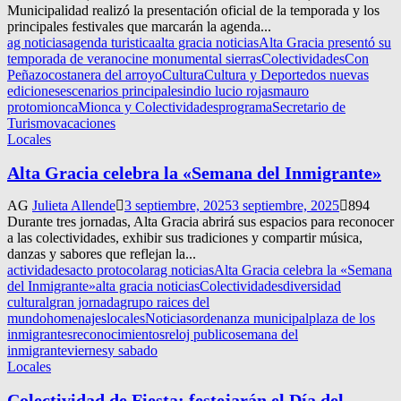
Municipalidad realizó la presentación oficial de la temporada y los
principales festivales que marcarán la agenda...
ag noticias
agenda turistica
alta gracia noticias
Alta Gracia presentó su
temporada de verano
cine monumental sierras
Colectividades
Con
Peñazo
costanera del arroyo
Cultura
Cultura y Deporte
dos nuevas
ediciones
escenarios principales
indio lucio rojas
mauro
proto
mionca
Mionca y Colectividades
programa
Secretario de
Turismo
vacaciones
Locales
Alta Gracia celebra la «Semana del Inmigrante»
AG
Julieta Allende
3 septiembre, 2025
3 septiembre, 2025
894
Durante tres jornadas, Alta Gracia abrirá sus espacios para reconocer
a las colectividades, exhibir sus tradiciones y compartir música,
danzas y sabores que reflejan la...
actividades
acto protocolar
ag noticias
Alta Gracia celebra la «Semana
del Inmigrante»
alta gracia noticias
Colectividades
diversidad
cultural
gran jornada
grupo raices del
mundo
homenajes
locales
Noticias
ordenanza municipal
plaza de los
inmigrantes
reconocimientos
reloj publico
semana del
inmigrante
viernes
y sabado
Locales
Colectividad de Fiesta: festejarán el Día del