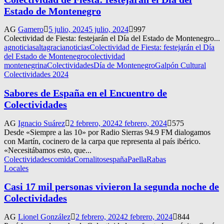
Estado de Montenegro
AG
Gamero
5 julio, 2024
5 julio, 2024
997
Colectividad de Fiesta: festejarán el Día del Estado de Montenegro...
agnoticias
altagracianoticias
Colectividad de Fiesta: festejarán el Día
del Estado de Montenegro
colectividad
montenegrina
Colectividades
Día de Montenegro
Galpón Cultural
Colectividades 2024
Sabores de España en el Encuentro de
Colectividades
AG
Ignacio Suárez
2 febrero, 2024
2 febrero, 2024
575
Desde «Siempre a las 10» por Radio Sierras 94.9 FM dialogamos
con Martín, cocinero de la carpa que representa al país ibérico.
«Necesitábamos esto, que...
Colectividades
comida
Cornalitos
españa
Paella
Rabas
Locales
Casi 17 mil personas vivieron la segunda noche de
Colectividades
AG
Lionel González
2 febrero, 2024
2 febrero, 2024
844