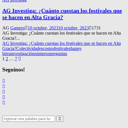
AG Investiga: ¿Cuánto cuestan los festivales que
se hacen en Alta Gracia?
AG
Gamero
10 octubre, 2023
10 octubre, 2023
1731
AG Investiga: ¿Cuánto cuestan los festivales que se hacen en Alta
Gracia?...
AG Investiga: ¿Cuánto cuestan los festivales que se hacen en Alta
Gracia?
Colectividades
costos
festivales
happy
birra
investigación
números
preguntas
Navegación
1
2
…
7
de
Seguinos!
entradas
Search
for:
Search