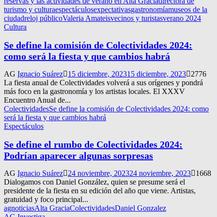
reservas y las actividades de verano en Alta Gracia
directora de
turismo y cultura
espectáculos
expectativas
gastronomía
museos de la
ciudad
reloj público
Valeria Amateis
vecinos y turistas
verano 2024
Cultura
Se define la comisión de Colectividades 2024:
como será la fiesta y que cambios habrá
AG
Ignacio Suárez
15 diciembre, 2023
15 diciembre, 2023
2776
La fiesta anual de Colectividades volverá a sus orígenes y pondrá
más foco en la gastronomía y los artistas locales. El XXXV
Encuentro Anual de...
Colectividades
Se define la comisión de Colectividades 2024: como
será la fiesta y que cambios habrá
Espectáculos
Se define el rumbo de Colectividades 2024:
Podrían aparecer algunas sorpresas
AG
Ignacio Suárez
24 noviembre, 2023
24 noviembre, 2023
1668
Dialogamos con Daniel González, quien se presume será el
presidente de la fiesta en su edición del año que viene. Artistas,
gratuidad y foco principal...
agnoticias
Alta Gracia
Colectividades
Daniel Gonzalez
AG Investiga