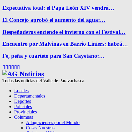
Expectativa total: el Papa León XIV vendrá…
El Concejo aprobó el aumento del agua:…
Despeñaderos enciende el invierno con el Festival…
Encuentro por Malvinas en Barrio Liniers: habrá…
Fe, peña y cuarteto para San Cayetano:…
Facebook
Twitter
Instagram
Pinterest
Google
Youtube
Todas las noticias del Valle de Paravachasca.
Locales
Departamentales
Deportes
Policiales
Provinciales
Columnas
Altagracienses por el Mundo
Cosas Nuestras