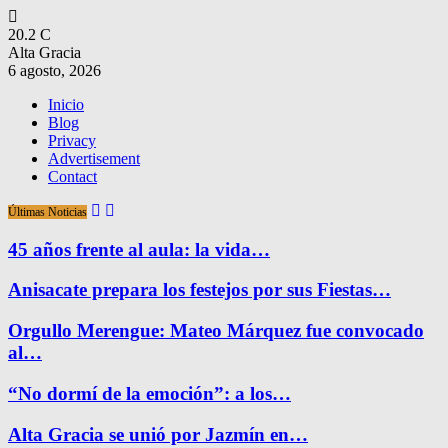
20.2
C
Alta Gracia
6 agosto, 2026
Inicio
Blog
Privacy
Advertisement
Contact
Últimas Noticias
45 años frente al aula: la vida…
Anisacate prepara los festejos por sus Fiestas…
Orgullo Merengue: Mateo Márquez fue convocado
al…
“No dormí de la emoción”: a los…
Alta Gracia se unió por Jazmín en…