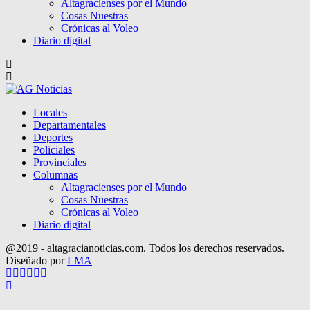
Altagracienses por el Mundo
Cosas Nuestras
Crónicas al Voleo
Diario digital
Locales
Departamentales
Deportes
Policiales
Provinciales
Columnas
Altagracienses por el Mundo
Cosas Nuestras
Crónicas al Voleo
Diario digital
@2019 - altagracianoticias.com. Todos los derechos reservados.
Diseñado por
LMA
Facebook
Twitter
Instagram
Pinterest
Google
Youtube