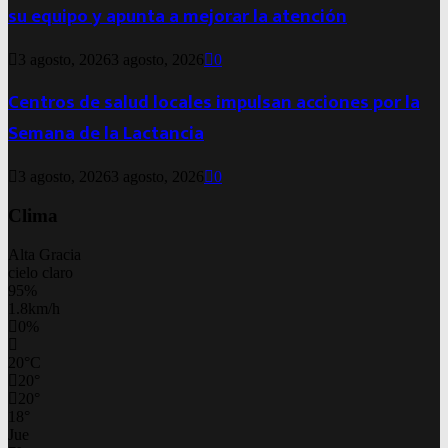
su equipo y apunta a mejorar la atención
3 agosto, 2026
3 agosto, 2026
0
Centros de salud locales impulsan acciones por la
Semana de la Lactancia
3 agosto, 2026
3 agosto, 2026
0
Clima
Alta Gracia
cielo claro
95%
1.8km/h
0%
20
°
C
20
°
20
°
18
°
Jue