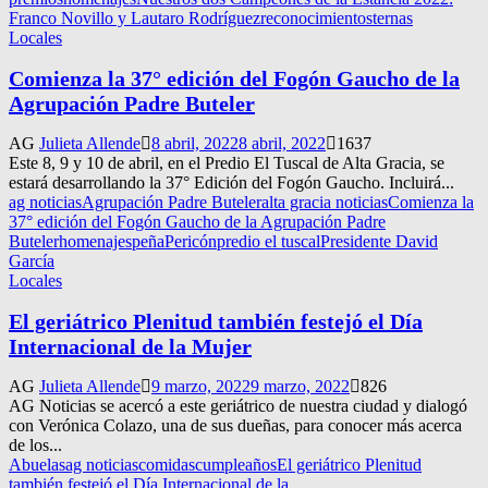
Franco Novillo y Lautaro Rodríguez
reconocimientos
ternas
Locales
Comienza la 37° edición del Fogón Gaucho de la
Agrupación Padre Buteler
AG
Julieta Allende
8 abril, 2022
8 abril, 2022
1637
Este 8, 9 y 10 de abril, en el Predio El Tuscal de Alta Gracia, se
estará desarrollando la 37° Edición del Fogón Gaucho. Incluirá...
ag noticias
Agrupación Padre Buteler
alta gracia noticias
Comienza la
37° edición del Fogón Gaucho de la Agrupación Padre
Buteler
homenajes
peña
Pericón
predio el tuscal
Presidente David
García
Locales
El geriátrico Plenitud también festejó el Día
Internacional de la Mujer
AG
Julieta Allende
9 marzo, 2022
9 marzo, 2022
826
AG Noticias se acercó a este geriátrico de nuestra ciudad y dialogó
con Verónica Colazo, una de sus dueñas, para conocer más acerca
de los...
Abuelas
ag noticias
comidas
cumpleaños
El geriátrico Plenitud
también festejó el Día Internacional de la