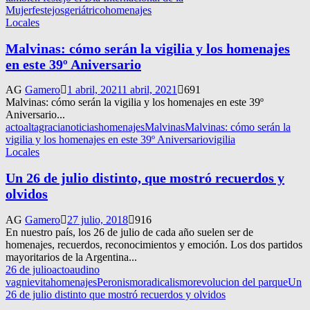
Mujer
festejos
geriátrico
homenajes
Locales
Malvinas: cómo serán la vigilia y los homenajes
en este 39º Aniversario
AG
Gamero
1 abril, 2021
1 abril, 2021
691
Malvinas: cómo serán la vigilia y los homenajes en este 39º
Aniversario...
acto
altagracianoticias
homenajes
Malvinas
Malvinas: cómo serán la
vigilia y los homenajes en este 39º Aniversario
vigilia
Locales
Un 26 de julio distinto, que mostró recuerdos y
olvidos
AG
Gamero
27 julio, 2018
916
En nuestro país, los 26 de julio de cada año suelen ser de
homenajes, recuerdos, reconocimientos y emoción. Los dos partidos
mayoritarios de la Argentina...
26 de julio
acto
audino
vagni
evita
homenajes
Peronismo
radicalismo
revolucion del parque
Un
26 de julio distinto que mostró recuerdos y olvidos