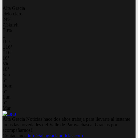
Alta Gracia
cielo claro
24%
7.3km/h
0%
16
°
C
16
°
16
°
16
°
Vie
10
°
Sab
6
°
Dom
6
°
Lun
6
°
Mar
Alta Gracia Noticias hace dos años trabaja para llevarte al instante
todas las novedades del Valle de Paravachasca. Gracias por
acompañarnos!!
Contactanos
info@altagracianoticias.com