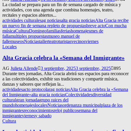
La ciudad se prepara para un fin de semana cargado de música y
actividades, con una agenda que combina homenajes, teatro,
recitales y espacios abiertos...
actividades culturales
ag noticias
alta gracia noticias
Alta Gracia recibe
un nuevo fin de semana repleto de propuestas
breve acto
Con mucha
música
Cultura
Domingo
familias
ferias
homenajes
mes de
falla
multiples propuestas
museo manuel de
falle
museos
Noticias
taller
teatro
turistas
vecinos
viernes
Locales
Alta Gracia celebra la «Semana del Inmigrante»
AG
Julieta Allende
3 septiembre, 2025
3 septiembre, 2025
895
Durante tres jornadas, Alta Gracia abrirá sus espacios para reconocer
a las colectividades, exhibir sus tradiciones y compartir música,
danzas y sabores que reflejan la...
actividades
acto protocolar
ag noticias
Alta Gracia celebra la «Semana
del Inmigrante»
alta gracia noticias
Colectividades
diversidad
cultural
gran jornada
grupo raices del
mundo
homenajes
locales
Noticias
ordenanza municipal
plaza de los
inmigrantes
reconocimientos
reloj publico
semana del
inmigrante
viernes
y sabado
Cultura