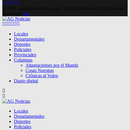
Facebook
Twitter
Instagram
Pinterest
Google
Youtube
@2019 - altagracianoticias.com. All Right Reserved. Designed and
Hecho por
lma
Facebook
Twitter
Instagram
Pinterest
Google
Youtube
Locales
Departamentales
Deportes
Policiales
Provinciales
Columnas
Altagracienses por el Mundo
Cosas Nuestras
Crónicas al Voleo
Diario digital
Locales
Departamentales
Deportes
Policiales