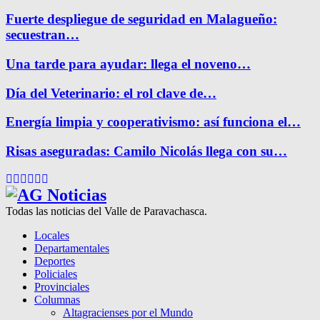
Fuerte despliegue de seguridad en Malagueño:
secuestran…
Una tarde para ayudar: llega el noveno…
Día del Veterinario: el rol clave de…
Energía limpia y cooperativismo: así funciona el…
Risas aseguradas: Camilo Nicolás llega con su…
Facebook
Twitter
Instagram
Pinterest
Google
Youtube
Todas las noticias del Valle de Paravachasca.
Locales
Departamentales
Deportes
Policiales
Provinciales
Columnas
Altagracienses por el Mundo