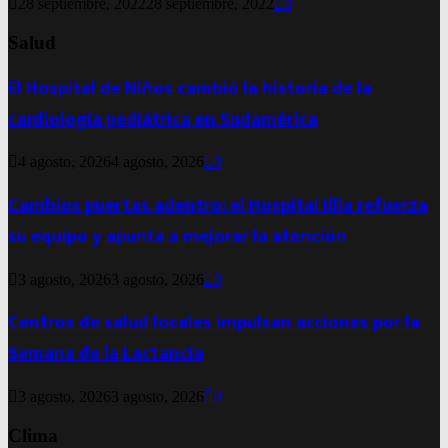
28 septiembre, 2022
28 septiembre, 2022
0
Salud
El Hospital de Niños cambió la historia de la
cardiología pediátrica en Sudamérica
4 agosto, 2026
4 agosto, 2026
0
Cambios puertas adentro: el Hospital Illia refuerza
su equipo y apunta a mejorar la atención
3 agosto, 2026
3 agosto, 2026
0
Centros de salud locales impulsan acciones por la
Semana de la Lactancia
3 agosto, 2026
3 agosto, 2026
0
Clima