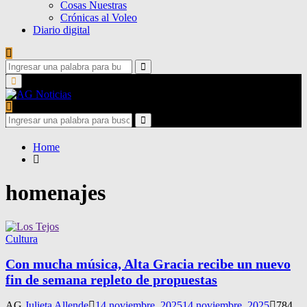
Cosas Nuestras
Crónicas al Voleo
Diario digital
Search
for:
Search
Primary
Menu
Search
for:
Search
Home
homenajes
Cultura
Con mucha música, Alta Gracia recibe un nuevo
fin de semana repleto de propuestas
AG
Julieta Allende
14 noviembre, 2025
14 noviembre, 2025
784