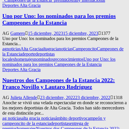
"Campeones de la Estancia"
premiados
rally internacional
Deportes Alta Gracia
Uno por Uno: los nominados para los premios
Campeones de la Estancia
AG
Gamero
15 diciembre, 2023
15 diciembre, 2023
1377
Uno por Uno: los nominados para los premios Campeones de la
Estancia...
agnoticias
Alta Gracia
altagracianoticias
Campeoncito
Campeones de
la Estancia
deporte
deportistas
locales
homenajes
nominados
reconocimientos
Uno por Uno: los
nominados para los premios Campeones de la Estancia
Deportes Alta Gracia
Nuestros dos Campeones de la Estancia 2022:
Franco Novillo y Lautaro Rodríguez
AG
Julieta Allende
23 diciembre, 2022
23 diciembre, 2022
1318
Anoche se vivió una velada espectacular en donde se reconocieron a
los mejores deportistas de Alta Gracia. Todos han sido merecedores
de esta distinción por...
ag noticias
alta gracia noticias
ámbito deportivo
campeón y
campeoncito de la estancia
deportistas
entrega de
premios
homenajes
Nuestros dos Campeones de la Estancia 2022: