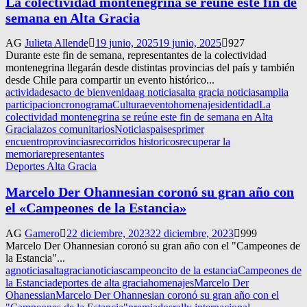
La colectividad montenegrina se reúne este fin de
semana en Alta Gracia
AG
Julieta Allende
19 junio, 2025
19 junio, 2025
927
Durante este fin de semana, representantes de la colectividad
montenegrina llegarán desde distintas provincias del país y también
desde Chile para compartir un evento histórico...
actividades
acto de bienvenida
ag noticias
alta gracia noticias
amplia
participacion
cronograma
Cultura
evento
homenajes
identidad
La
colectividad montenegrina se reúne este fin de semana en Alta
Gracia
lazos comunitarios
Noticias
paises
primer
encuentro
provincias
recorridos historicos
recuperar la
memoria
representantes
Deportes Alta Gracia
Marcelo Der Ohannesian coronó su gran año con
el «Campeones de la Estancia»
AG
Gamero
22 diciembre, 2023
22 diciembre, 2023
999
Marcelo Der Ohannesian coronó su gran año con el "Campeones de
la Estancia"...
agnoticias
altagracianoticias
campeoncito de la estancia
Campeones de
la Estancia
deportes de alta gracia
homenajes
Marcelo Der
Ohanessian
Marcelo Der Ohannesian coronó su gran año con el