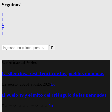
de
Seguinos!
entradas
Search
for:
Search
Crónicas al Voleo
La silenciosa resistencia de los pueblos nómadas
2 agosto, 2026
1 agosto, 2026
0
El Vuelo 19 y el mito del Triángulo de las Bermudas
26 julio, 2026
25 julio, 2026
0