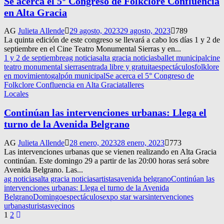
Se acerca el 5° Congreso de Folkclore Confluencia
en Alta Gracia
AG
Julieta Allende
29 agosto, 2023
29 agosto, 2023
789
La quinta edición de este congreso se llevará a cabo los días 1 y 2 de
septiembre en el Cine Teatro Monumental Sierras y en...
1 y 2 de septiembre
ag noticias
alta gracia noticias
ballet municipal
cine
teatro monumental sierras
entrada libre y gratuita
espectáculos
folklore
en movimiento
galpón municipal
Se acerca el 5° Congreso de
Folkclore Confluencia en Alta Gracia
talleres
Locales
Continúan las intervenciones urbanas: Llega el
turno de la Avenida Belgrano
AG
Julieta Allende
28 enero, 2023
28 enero, 2023
773
Las intervenciones urbanas que se vienen realizando en Alta Gracia
continúan. Este domingo 29 a partir de las 20:00 horas será sobre
Avenida Belgrano. Las...
ag noticias
alta gracia noticias
artistas
avenida belgrano
Continúan las
intervenciones urbanas: Llega el turno de la Avenida
Belgrano
Domingo
espectáculos
expo star wars
intervenciones
urbanas
turistas
vecinos
Navegación
1
2