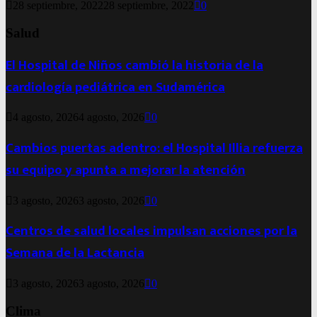
28 septiembre, 2022
28 septiembre, 2022
0
Salud
El Hospital de Niños cambió la historia de la
cardiología pediátrica en Sudamérica
4 agosto, 2026
4 agosto, 2026
0
Cambios puertas adentro: el Hospital Illia refuerza
su equipo y apunta a mejorar la atención
3 agosto, 2026
3 agosto, 2026
0
Centros de salud locales impulsan acciones por la
Semana de la Lactancia
3 agosto, 2026
3 agosto, 2026
0
Clima