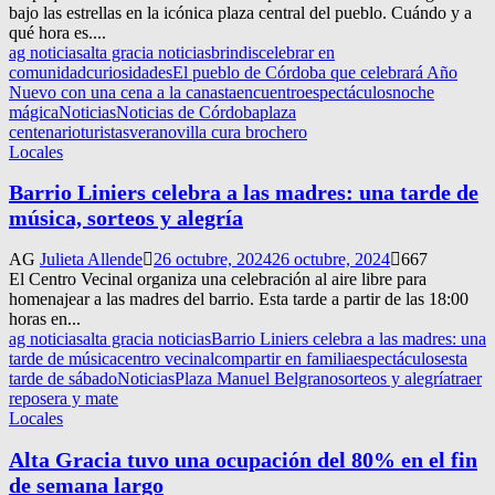
bajo las estrellas en la icónica plaza central del pueblo. Cuándo y a
qué hora es....
ag noticias
alta gracia noticias
brindis
celebrar en
comunidad
curiosidades
El pueblo de Córdoba que celebrará Año
Nuevo con una cena a la canasta
encuentro
espectáculos
noche
mágica
Noticias
Noticias de Córdoba
plaza
centenario
turistas
verano
villa cura brochero
Locales
Barrio Liniers celebra a las madres: una tarde de
música, sorteos y alegría
AG
Julieta Allende
26 octubre, 2024
26 octubre, 2024
667
El Centro Vecinal organiza una celebración al aire libre para
homenajear a las madres del barrio. Esta tarde a partir de las 18:00
horas en...
ag noticias
alta gracia noticias
Barrio Liniers celebra a las madres: una
tarde de música
centro vecinal
compartir en familia
espectáculos
esta
tarde de sábado
Noticias
Plaza Manuel Belgrano
sorteos y alegría
traer
reposera y mate
Locales
Alta Gracia tuvo una ocupación del 80% en el fin
de semana largo