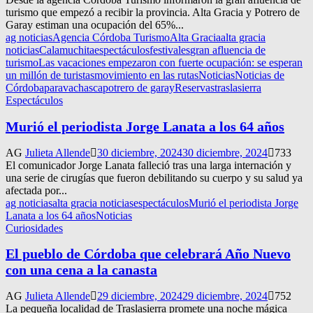
turismo que empezó a recibir la provincia. Alta Gracia y Potrero de
Garay estiman una ocupación del 65%...
ag noticias
Agencia Córdoba Turismo
Alta Gracia
alta gracia
noticias
Calamuchita
espectáculos
festivales
gran afluencia de
turismo
Las vacaciones empezaron con fuerte ocupación: se esperan
un millón de turistas
movimiento en las rutas
Noticias
Noticias de
Córdoba
paravachasca
potrero de garay
Reservas
traslasierra
Espectáculos
Murió el periodista Jorge Lanata a los 64 años
AG
Julieta Allende
30 diciembre, 2024
30 diciembre, 2024
733
El comunicador Jorge Lanata falleció tras una larga internación y
una serie de cirugías que fueron debilitando su cuerpo y su salud ya
afectada por...
ag noticias
alta gracia noticias
espectáculos
Murió el periodista Jorge
Lanata a los 64 años
Noticias
Curiosidades
El pueblo de Córdoba que celebrará Año Nuevo
con una cena a la canasta
AG
Julieta Allende
29 diciembre, 2024
29 diciembre, 2024
752
La pequeña localidad de Traslasierra promete una noche mágica