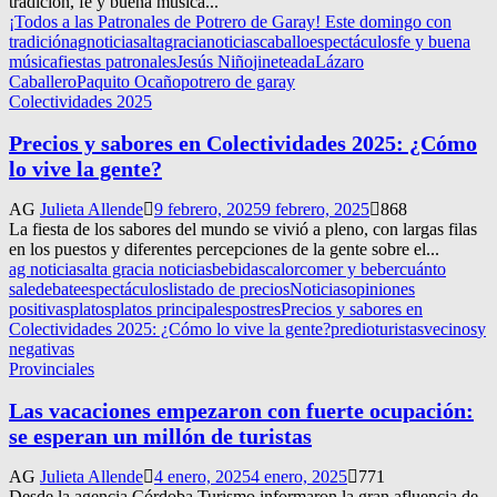
tradición, fe y buena música...
¡Todos a las Patronales de Potrero de Garay! Este domingo con
tradición
agnoticias
altagracianoticias
caballo
espectáculos
fe y buena
música
fiestas patronales
Jesús Niño
jineteada
Lázaro
Caballero
Paquito Ocaño
potrero de garay
Colectividades 2025
Precios y sabores en Colectividades 2025: ¿Cómo
lo vive la gente?
AG
Julieta Allende
9 febrero, 2025
9 febrero, 2025
868
La fiesta de los sabores del mundo se vivió a pleno, con largas filas
en los puestos y diferentes percepciones de la gente sobre el...
ag noticias
alta gracia noticias
bebidas
calor
comer y beber
cuánto
sale
debate
espectáculos
listado de precios
Noticias
opiniones
positivas
platos
platos principales
postres
Precios y sabores en
Colectividades 2025: ¿Cómo lo vive la gente?
predio
turistas
vecinos
y
negativas
Provinciales
Las vacaciones empezaron con fuerte ocupación:
se esperan un millón de turistas
AG
Julieta Allende
4 enero, 2025
4 enero, 2025
771
Desde la agencia Córdoba Turismo informaron la gran afluencia de