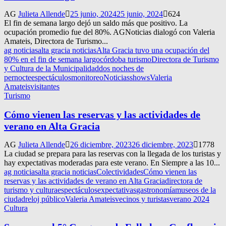
AG
Julieta Allende
25 junio, 2024
25 junio, 2024
624
El fin de semana largo dejó un saldo más que positivo. La
ocupación promedio fue del 80%. AGNoticias dialogó con Valeria
Amateis, Directora de Turismo...
ag noticias
alta gracia noticias
Alta Gracia tuvo una ocupación del
80% en el fin de semana largo
córdoba turismo
Directora de Turismo
y Cultura de la Municipalidad
dos noches de
pernocte
espectáculos
monitoreo
Noticias
shows
Valeria
Amateis
visitantes
Turismo
Cómo vienen las reservas y las actividades de
verano en Alta Gracia
AG
Julieta Allende
26 diciembre, 2023
26 diciembre, 2023
1778
La ciudad se prepara para las reservas con la llegada de los turistas y
hay expectativas moderadas para este verano. En Siempre a las 10...
ag noticias
alta gracia noticias
Colectividades
Cómo vienen las
reservas y las actividades de verano en Alta Gracia
directora de
turismo y cultura
espectáculos
expectativas
gastronomía
museos de la
ciudad
reloj público
Valeria Amateis
vecinos y turistas
verano 2024
Cultura