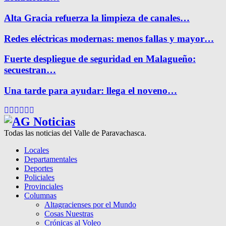
Alta Gracia refuerza la limpieza de canales…
Redes eléctricas modernas: menos fallas y mayor…
Fuerte despliegue de seguridad en Malagueño:
secuestran…
Una tarde para ayudar: llega el noveno…
Facebook
Twitter
Instagram
Pinterest
Google
Youtube
Todas las noticias del Valle de Paravachasca.
Locales
Departamentales
Deportes
Policiales
Provinciales
Columnas
Altagracienses por el Mundo
Cosas Nuestras
Crónicas al Voleo