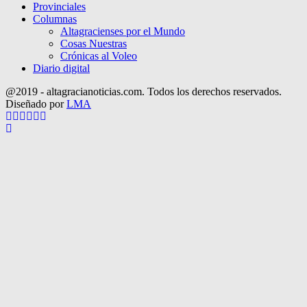
Provinciales
Columnas
Altagracienses por el Mundo
Cosas Nuestras
Crónicas al Voleo
Diario digital
@2019 - altagracianoticias.com. Todos los derechos reservados.
Diseñado por
LMA
Facebook
Twitter
Instagram
Pinterest
Google
Youtube