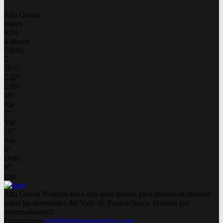
Alta Gracia
nubes
92%
4.4km/h
86%
20
°
C
20
°
20
°
19
°
Jue
7
°
Vie
10
°
Sab
6
°
Dom
6
°
Lun
Alta Gracia Noticias hace dos años trabaja para llevarte al instante
todas las novedades del Valle de Paravachasca. Gracias por
acompañarnos!!
Contactanos
info@altagracianoticias.com