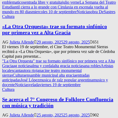
emblematicos
entrada libre y gratuita
julio verne
La Semana del Teatro
Estudiantil cierra a lo grande con Cirulaxia en escena
la vuelta al
mundo en 80 dias
miercoles 10 de septiembre
Noticias
obra DeSastres
Cultura
«La Otra Orquesta» trae su formato sinfónico
por primera vez a Alta Gracia
AG
Julieta Allende
29 agosto, 2025
29 agosto, 2025
651
El viernes 19 de septiembre, el Cine Teatro Monumental Sierras
recibirá a «La Otra Orquesta», que por primera vez sale de Córdoba
Capital para presentar...
"La Otra Orquesta" trae su formato sinfónico por primera vez a Alta
Gracia
ag noticias
alma y cordal
alta gracia noticias
ana robles
Artistas
locales
cantautora riojana
cine teatro monumental
sierras
Cultura
ensamble municipal alta gracia
entradas
anticipadas
José López
musica de raíz popular argentina
musico y
docente
Noticias
velada
viernes 19 de septiembre
Cultura
Se acerca el 7° Congreso de Folklore Confluencia
con música y tradición
AG
Julieta Allende
25 agosto, 2025
25 agosto, 2025
902