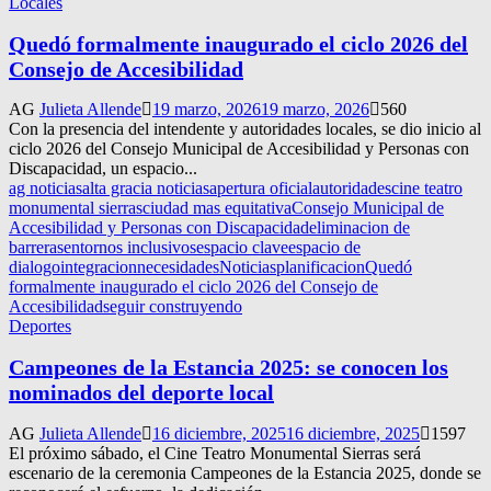
Locales
Quedó formalmente inaugurado el ciclo 2026 del
Consejo de Accesibilidad
AG
Julieta Allende
19 marzo, 2026
19 marzo, 2026
560
Con la presencia del intendente y autoridades locales, se dio inicio al
ciclo 2026 del Consejo Municipal de Accesibilidad y Personas con
Discapacidad, un espacio...
ag noticias
alta gracia noticias
apertura oficial
autoridades
cine teatro
monumental sierras
ciudad mas equitativa
Consejo Municipal de
Accesibilidad y Personas con Discapacidad
eliminacion de
barreras
entornos inclusivos
espacio clave
espacio de
dialogo
integracion
necesidades
Noticias
planificacion
Quedó
formalmente inaugurado el ciclo 2026 del Consejo de
Accesibilidad
seguir construyendo
Deportes
Campeones de la Estancia 2025: se conocen los
nominados del deporte local
AG
Julieta Allende
16 diciembre, 2025
16 diciembre, 2025
1597
El próximo sábado, el Cine Teatro Monumental Sierras será
escenario de la ceremonia Campeones de la Estancia 2025, donde se