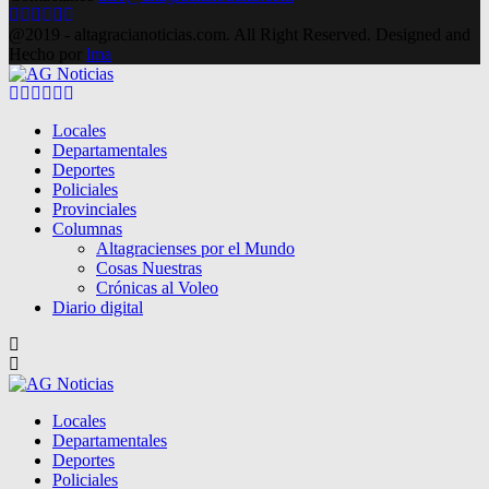
Facebook
Twitter
Instagram
Pinterest
Google
Youtube
@2019 - altagracianoticias.com. All Right Reserved. Designed and
Hecho por
lma
Facebook
Twitter
Instagram
Pinterest
Google
Youtube
Locales
Departamentales
Deportes
Policiales
Provinciales
Columnas
Altagracienses por el Mundo
Cosas Nuestras
Crónicas al Voleo
Diario digital
Locales
Departamentales
Deportes
Policiales