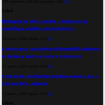
28 septiembre, 2022
28 septiembre, 2022
0
Salud
El Hospital de Niños cambió la historia de la
cardiología pediátrica en Sudamérica
4 agosto, 2026
4 agosto, 2026
0
Cambios puertas adentro: el Hospital Illia refuerza
su equipo y apunta a mejorar la atención
3 agosto, 2026
3 agosto, 2026
0
Centros de salud locales impulsan acciones por la
Semana de la Lactancia
3 agosto, 2026
3 agosto, 2026
0
Clima