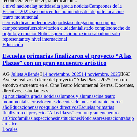
reconocerá el esfuerzo, la dedicación...
a nivel nacional
ag noticias
alta gracia noticias
Campeones de la
Estancia 2025: se conocen los nominados del deporte local
cine
teatro monumental
sierras
dedicacion
deportes
deportistas
entrega
equipos
equipos
campeones
esfuerzo
invitacion ciudadania
listado completo
noche de
orgullo y emocion
Noticias
premiacion
proximo sabado
un solo
representante
y nivel internacional
Educación
Escuelas primarias finalizaron el proyecto “A las
Plazas” con un gran encuentro artístico
AG
Julieta Allende
14 noviembre, 2025
14 noviembre, 2025
693
Ayer se realizó el cierre del proyecto “A las Plazas 2025” con un
emotivo encuentro en el Cine Teatro Monumental Sierras. Docentes,
directivos, estudiantes y...
ag noticias
alta gracia noticias
alumnos y alumnas
cine teatro
monumental sierras
docentes
docentes de musica
durante todo el
año
Educacion
ensayo
equipos directivos
Escuelas primarias
finalizaron el proyecto “A las Plazas” con un gran encuentro
artístico
familias
inspecciones
instituciones
Noticias
presentacion
trabajo
artistico
Locales