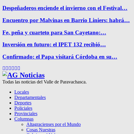
Despeñaderos enciende el invierno con el Festival…
Encuentro por Malvinas en Barrio Liniers: habrá…
Fe, peña y cuarteto para San Cayetano:…
Inversión en futuro: el IPET 132 recibió…
Confirmado: el Papa visitará Córdoba en su…
Facebook
Twitter
Instagram
Pinterest
Google
Youtube
Todas las noticias del Valle de Paravachasca.
Locales
Departamentales
Deportes
Policiales
Provinciales
Columnas
Altagracienses por el Mundo
Cosas Nuestras