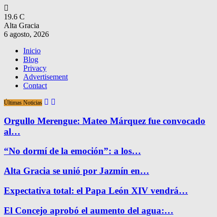
19.6
C
Alta Gracia
6 agosto, 2026
Inicio
Blog
Privacy
Advertisement
Contact
Últimas Noticias
Orgullo Merengue: Mateo Márquez fue convocado
al…
“No dormí de la emoción”: a los…
Alta Gracia se unió por Jazmín en…
Expectativa total: el Papa León XIV vendrá…
El Concejo aprobó el aumento del agua:…