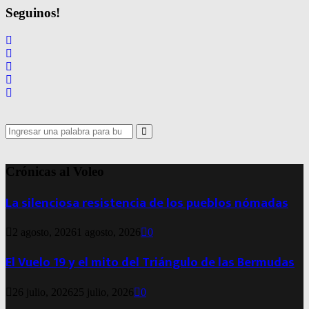
de
Seguinos!
entradas
Search
for:
Search
Crónicas al Voleo
La silenciosa resistencia de los pueblos nómadas
2 agosto, 2026
1 agosto, 2026
0
El Vuelo 19 y el mito del Triángulo de las Bermudas
26 julio, 2026
25 julio, 2026
0