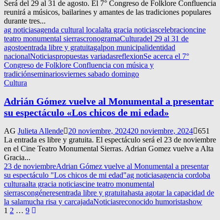
Será del 29 al 31 de agosto. El 7° Congreso de Folklore Confluencia
reunirá a músicos, bailarines y amantes de las tradiciones populares
durante tres...
ag noticias
agenda cultural local
alta gracia noticias
celebracion
cine
teatro monumental sierras
cronograma
Cultura
del 29 al 31 de
agosto
entrada libre y gratuita
galpon municipal
identidad
nacional
Noticias
propuestas variadas
reflexion
Se acerca el 7°
Congreso de Folklore Confluencia con música y
tradición
seminarios
viernes sabado domingo
Cultura
Adrián Gómez vuelve al Monumental a presentar
su espectáculo «Los chicos de mi edad»
AG
Julieta Allende
20 noviembre, 2024
20 noviembre, 2024
651
La entrada es libre y gratuita. El espectáculo será el 23 de noviembre
en el Cine Teatro Monumental Sierras. Adrian Gomez vuelve a Alta
Gracia...
23 de noviembre
Adrian Gómez vuelve al Monumental a presentar
su espectáculo "Los chicos de mi edad"
ag noticias
agencia cordoba
cultura
alta gracia noticias
cine teatro monumental
sierras
congéneres
entrada libre y gratuita
hasta agotar la capacidad de
la sala
mucha risa y carcajada
Noticias
reconocido humorista
show
Navegación
1
2
…
9