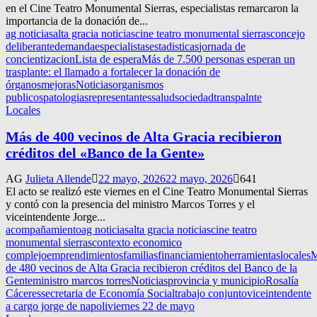
en el Cine Teatro Monumental Sierras, especialistas remarcaron la
importancia de la donación de...
ag noticias
alta gracia noticias
cine teatro monumental sierras
concejo
deliberante
demanda
especialistas
estadisticas
jornada de
concientizacion
Lista de espera
Más de 7.500 personas esperan un
trasplante: el llamado a fortalecer la donación de
órganos
mejoras
Noticias
organismos
publicos
patologias
representantes
salud
sociedad
transpalnte
Locales
Más de 400 vecinos de Alta Gracia recibieron
créditos del «Banco de la Gente»
AG
Julieta Allende
22 mayo, 2026
22 mayo, 2026
641
El acto se realizó este viernes en el Cine Teatro Monumental Sierras
y contó con la presencia del ministro Marcos Torres y el
viceintendente Jorge...
acompañamiento
ag noticias
alta gracia noticias
cine teatro
monumental sierras
contexto economico
complejo
emprendimientos
familias
financiamiento
herramientas
locales
M
de 480 vecinos de Alta Gracia recibieron créditos del Banco de la
Gente
ministro marcos torres
Noticias
provincia y municipio
Rosalía
Cáceres
secretaria de Economía Social
trabajo conjunto
viceintendente
a cargo jorge de napoli
viernes 22 de mayo