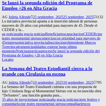
Se lanzó la segunda edición del Programa de
Empleo +26 en Alta Gracia
AG
Julieta Allende
25 septiembre, 2025
25 septiembre, 2025
1132
La iniciativa provincial apunta a la inserción laboral de personas
mayores de 26 años con prioridad para mayores de 45. Desde el
CEDER y la...
ag noticias
alta gracia noticias
Beneficiarios
capacitacion
CEDER
cine
teatro monumental sierras
comercios
con prioridad para mayores de
45
empresas
iniciativa provincial
inscripciones
Intendente Marcos
Torres
locales
municipalidad
no esperar hasta ultimo
momento
Noticias
practicas
proceso
Se lanzó la segunda edición del
Programa de Empleo +26 en Alta Gracia
Locales
La Semana del Teatro Estudiantil cierra a lo
grande con Cirulaxia en escena
AG
Julieta Allende
10 septiembre, 2025
10 septiembre, 2025
795
La Semana del Teatro Estudiantil culmina con una propuesta de
lujo: Cirulaxia llega al Monumental Sierras con su reconocida obra
“DeSastres”, una función gratuita para...
35 años de trayectoria
ag noticias
alta gracia noticias
cierre festivo y
comunitario
cine teatro monumental sierras
compañia
elencos