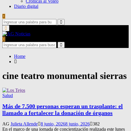
Crónicas al Voleo
Diario digital
Search
for:
Search
Primary
Menu
Search
for:
Search
Home
cine teatro monumental sierras
Salud
Más de 7.500 personas esperan un trasplante: el
llamado a fortalecer la donación de órganos
AG
Julieta Allende
8 junio, 2026
8 junio, 2026
382
En el marco de una jornada de concientización realizada este lunes