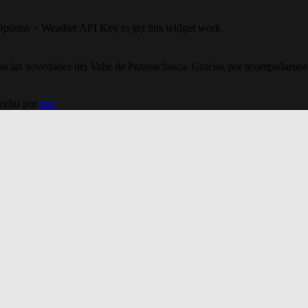
Options > Weather API Key to get this widget work.
todas las novedades del Valle de Paravachasca. Gracias por acompañarnos
Hecho por
lma