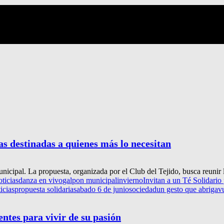
as destinadas a quienes más lo necesitan
icipal. La propuesta, organizada por el Club del Tejido, busca reunir l
oticias
danza en vivo
galpon municipal
invierno
Invitan a un Té Solidario
icias
propuesta solidaria
sabado 6 de junio
sociedad
un gesto que abriga
v
entes para vivir de su pasión