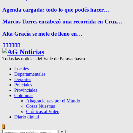
Agenda cargada: todo lo que podés hacer…
Marcos Torres encabezó una recorrida en Cruz…
Alta Gracia se mete de lleno en…
Facebook
Twitter
Instagram
Pinterest
Google
Youtube
Todas las noticias del Valle de Paravachasca.
Locales
Departamentales
Deportes
Policiales
Provinciales
Columnas
Altagracienses por el Mundo
Cosas Nuestras
Crónicas al Voleo
Diario digital
Search