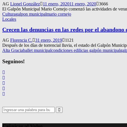
AG
Lionel González
11 enero, 2020
11 enero, 2020
3666
El Galpón Municipal Mario Cornejo comenzó las actividades de verano
Cultura
galpon municipal
mario cornejo
Locales
Crecen las denuncias en las redes por el abandono
AG
Florencia C.
31 enero, 2019
1121
Después de los días de torrencial lluvia, el estado del Galpón Municip
Alta Gracia
ballet municipal
condiciones edilicias galpón municipal
gal
Seguinos!
Search
for:
Search
Crónicas al Voleo