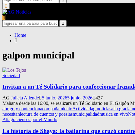
for:
Search
Primary
Menu
Search
for:
Search
Home
galpon municipal
Sociedad
Invitan a un Té Solidario para confeccionar frazad
AG
Julieta Allende
5 junio, 2026
5 junio, 2026
427
Mañana desde las 16:00, se realizará un Té Solidario en El Galpón Mun
abrigo y contencion
acompañamiento
Actividad
ag noticias
alta gracia n
necesitan
lectura de cuentos y poesias
municipalidad
musica en vivo
Not
Altagracienses por el Mundo
La historia de Shaya: la bailarina que cruzó contin