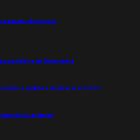
 se pasan chismecitos
ogía pediátrica en Sudamérica
u equipo y apunta a mejorar la atención
emana de la Lactancia