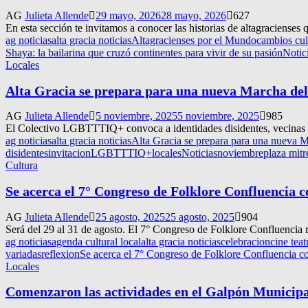
AG
Julieta Allende
29 mayo, 2026
28 mayo, 2026
627
En esta sección te invitamos a conocer las historias de altagraciense
ag noticias
alta gracia noticias
Altagracienses por el Mundo
cambios cul
Shaya: la bailarina que cruzó continentes para vivir de su pasión
Notic
Locales
Alta Gracia se prepara para una nueva Marcha del
AG
Julieta Allende
5 noviembre, 2025
5 noviembre, 2025
985
El Colectivo LGBTTTIQ+ convoca a identidades disidentes, vecinas y v
ag noticias
alta gracia noticias
Alta Gracia se prepara para una nueva M
disidentes
invitacion
LGBTTTIQ+
locales
Noticias
noviembre
plaza mitr
Cultura
Se acerca el 7° Congreso de Folklore Confluencia c
AG
Julieta Allende
25 agosto, 2025
25 agosto, 2025
904
Será del 29 al 31 de agosto. El 7° Congreso de Folklore Confluencia re
ag noticias
agenda cultural local
alta gracia noticias
celebracion
cine tea
variadas
reflexion
Se acerca el 7° Congreso de Folklore Confluencia co
Locales
Comenzaron las actividades en el Galpón Municipa