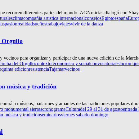
s que recorren diferentes partes del mundo. AGNoticias dialogó con Shay
turales
clima
compañia artistica internacional
consejos
Egipto
españa
Euro
ias
pasion
realidad
sueños
trabajo
viajes
vivir de la danza
 Orgullo
ecinos para organizar y participar de una nueva edición de la Marcha 
archa del Orgullo
contexto economico y social
convocatoria
estacion qu
e
quinta edicion
resistencia
Tajamar
vecinos
on música y tradición
unirá a músicos, bailarines y amantes de las tradiciones populares duran
tro monumental sierras
cronograma
Cultura
del 29 al 31 de agosto
entrada 
n música y tradición
seminarios
viernes sabado domingo
l