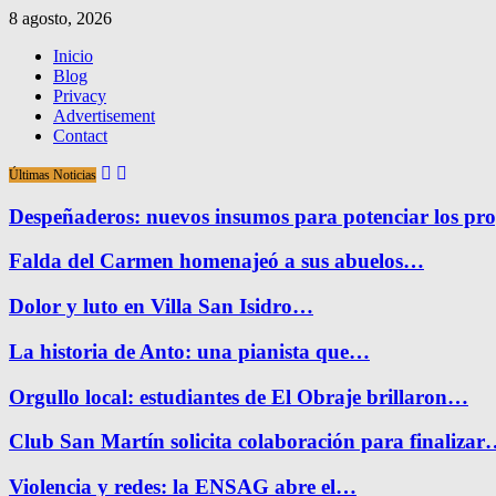
8 agosto, 2026
Inicio
Blog
Privacy
Advertisement
Contact
Últimas Noticias
Despeñaderos: nuevos insumos para potenciar los pr
Falda del Carmen homenajeó a sus abuelos…
Dolor y luto en Villa San Isidro…
La historia de Anto: una pianista que…
Orgullo local: estudiantes de El Obraje brillaron…
Club San Martín solicita colaboración para finaliza
Violencia y redes: la ENSAG abre el…