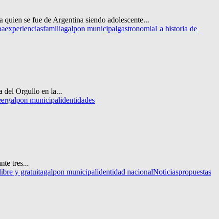
a quien se fue de Argentina siendo adolescente...
pa
experiencias
familia
galpon municipal
gastronomia
La historia de
del Orgullo en la...
eer
galpon municipal
identidades
te tres...
libre y gratuita
galpon municipal
identidad nacional
Noticias
propuestas