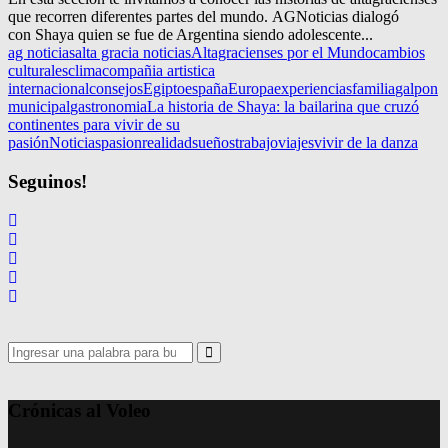
que recorren diferentes partes del mundo. AGNoticias dialogó
con Shaya quien se fue de Argentina siendo adolescente...
ag noticias
alta gracia noticias
Altagracienses por el Mundo
cambios
culturales
clima
compañia artistica
internacional
consejos
Egipto
españa
Europa
experiencias
familia
galpon
municipal
gastronomia
La historia de Shaya: la bailarina que cruzó
continentes para vivir de su
pasión
Noticias
pasion
realidad
sueños
trabajo
viajes
vivir de la danza
Seguinos!
Search
for:
Search
Crónicas al Voleo