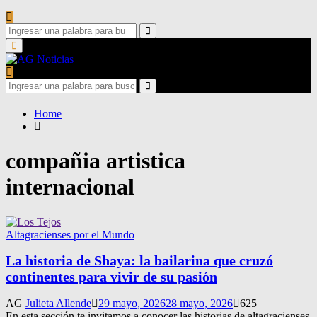
Search
for:
Search
Primary
Menu
Search
for:
Search
Home
compañia artistica
internacional
Altagracienses por el Mundo
La historia de Shaya: la bailarina que cruzó
continentes para vivir de su pasión
AG
Julieta Allende
29 mayo, 2026
28 mayo, 2026
625
En esta sección te invitamos a conocer las historias de altagracienses