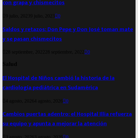
con grapa y chismecitos
9 julio, 2023
9 julio, 2023
0
Saldos y retazos: Don Pepe y Don José toman mate
y se pasan chismecitos
28 septiembre, 2022
28 septiembre, 2022
0
Salud
El Hospital de Niños cambió la historia de la
cardiología pediátrica en Sudamérica
4 agosto, 2026
4 agosto, 2026
0
Cambios puertas adentro: el Hospital Illia refuerza
su equipo y apunta a mejorar la atención
3 agosto, 2026
3 agosto, 2026
0