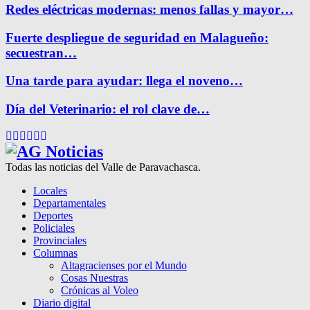
Redes eléctricas modernas: menos fallas y mayor…
Fuerte despliegue de seguridad en Malagueño:
secuestran…
Una tarde para ayudar: llega el noveno…
Día del Veterinario: el rol clave de…
Facebook
Twitter
Instagram
Pinterest
Google
Youtube
Todas las noticias del Valle de Paravachasca.
Locales
Departamentales
Deportes
Policiales
Provinciales
Columnas
Altagracienses por el Mundo
Cosas Nuestras
Crónicas al Voleo
Diario digital