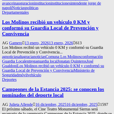
avance
inauguracion
institucion
instituciones
intendente jorge de
napoli
Noticias
politicas
Departamentales
Los Molinos recibió un vehículo 0 KM y
conformó su Guardia Local de Prevención y
Convivencia
AG
Gamero
13 enero, 2026
13 enero, 2026
613
Los Molinos recibió un vehículo 0 KM y conformó su Guardia
Local de Prevención y Convivencia...
agnoticias
altagracianoticias
Comuna Los Molinos
conformación
Guardia Local
entrega
guardia local
Jonatan Quinteros
José
Gualdoni
Los Molinos recibió un vehículo 0 KM y conformó su
Guardia Local de Prevención y Convivencia
Ministerio de
Seguridad
móvil
vehículo
Deportes
Campeones de la Estancia 2025: se conocen los
nominados del deporte local
AG
Julieta Allende
16 diciembre, 2025
16 diciembre, 2025
1597
El próximo sábado, el Cine Teatro Monumental Sierras será
escenario de la ceremonia Campeones de la Estancia 2025, donde se