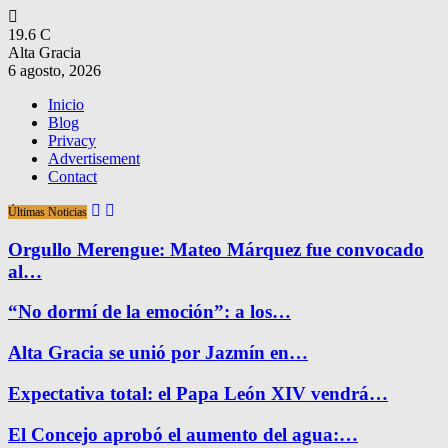
19.6
C
Alta Gracia
6 agosto, 2026
Inicio
Blog
Privacy
Advertisement
Contact
Últimas Noticias
Orgullo Merengue: Mateo Márquez fue convocado
al…
“No dormí de la emoción”: a los…
Alta Gracia se unió por Jazmín en…
Expectativa total: el Papa León XIV vendrá…
El Concejo aprobó el aumento del agua:…