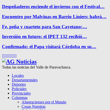
Despeñaderos enciende el invierno con el Festival…
Encuentro por Malvinas en Barrio Liniers: habrá…
Fe, peña y cuarteto para San Cayetano:…
Inversión en futuro: el IPET 132 recibió…
Confirmado: el Papa visitará Córdoba en su…
Facebook
Twitter
Instagram
Pinterest
Google
Youtube
Todas las noticias del Valle de Paravachasca.
Locales
Departamentales
Deportes
Policiales
Provinciales
Columnas
Altagracienses por el Mundo
Cosas Nuestras