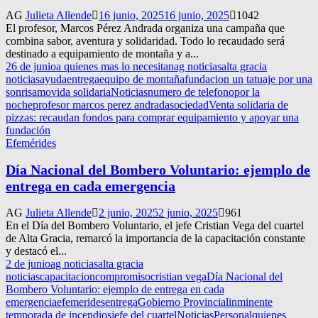
AG
Julieta Allende
16 junio, 2025
16 junio, 2025
1042
El profesor, Marcos Pérez Andrada organiza una campaña que
combina sabor, aventura y solidaridad. Todo lo recaudado será
destinado a equipamiento de montaña y a...
26 de junio
a quienes mas lo necesitan
ag noticias
alta gracia
noticias
ayuda
entrega
equipo de montaña
fundacion un tatuaje por una
sonrisa
movida solidaria
Noticias
numero de telefono
por la
noche
profesor marcos perez andrada
sociedad
Venta solidaria de
pizzas: recaudan fondos para comprar equipamiento y apoyar una
fundación
Efemérides
Día Nacional del Bombero Voluntario: ejemplo de
entrega en cada emergencia
AG
Julieta Allende
2 junio, 2025
2 junio, 2025
961
En el Día del Bombero Voluntario, el jefe Cristian Vega del cuartel
de Alta Gracia, remarcó la importancia de la capacitación constante
y destacó el...
2 de junio
ag noticias
alta gracia
noticias
capacitacion
compromiso
cristian vega
Día Nacional del
Bombero Voluntario: ejemplo de entrega en cada
emergencia
efemerides
entrega
Gobierno Provincial
inminente
temporada de incendios
jefe del cuartel
Noticias
Personal
quienes