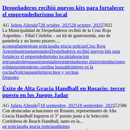
Despeñaderos recibió nuevos kits para fortalecer
el emprendedurismo local
AG
Julieta Allende
28 octubre, 2025
28 octubre, 2025
822
La Municipalidad de Despeñaderos recibió de la Cruz Roja
Argentina – Filial Córdoba – un kit de gastronomía, uno de
pastelería y un horno pizzero....
acompañamiento
ag noticias
alta gracia noticias
Cruz Roja
Argentina
departamentales
Despeñaderos recibió nuevos kits para
fortalecer el emprendedurismo local
elaboracion
artesanal
entrega
gastronomia
herramientas
horno pizzero
instituciones
solidarias
intendenta carolina basualdo
interes en la
cocina
Noticias
pasteleria
vecinos y vecinas
Deportes
Éxito de Alta Gracia Handball en Rosario: tercer
puesto en los Juegos Jadar
AG
Julieta Allende
18 septiembre, 2025
18 septiembre, 2025
2586
Con destacadas actuaciones en Rosario, representantes de Alta
Gracia Handball lograron el 3° puesto junto a la Selección
Cordobesa de Beach Handball, tanto en la...
ag noticias
alta gracia noticias
altisimo