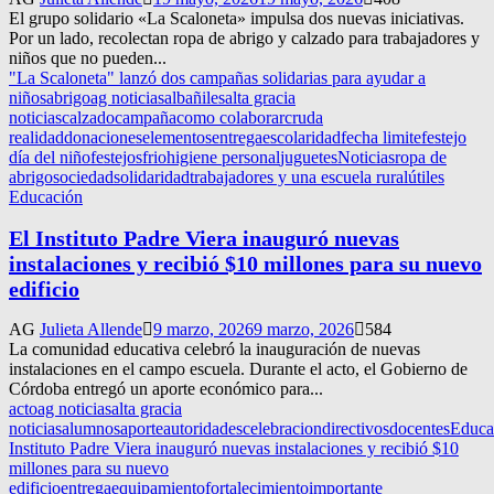
El grupo solidario «La Scaloneta» impulsa dos nuevas iniciativas.
Por un lado, recolectan ropa de abrigo y calzado para trabajadores y
niños que no pueden...
"La Scaloneta" lanzó dos campañas solidarias para ayudar a
niños
abrigo
ag noticias
albañiles
alta gracia
noticias
calzado
campaña
como colaborar
cruda
realidad
donaciones
elementos
entrega
escolaridad
fecha limite
festejo
día del niño
festejos
frio
higiene personal
juguetes
Noticias
ropa de
abrigo
sociedad
solidaridad
trabajadores y una escuela rural
útiles
Educación
El Instituto Padre Viera inauguró nuevas
instalaciones y recibió $10 millones para su nuevo
edificio
AG
Julieta Allende
9 marzo, 2026
9 marzo, 2026
584
La comunidad educativa celebró la inauguración de nuevas
instalaciones en el campo escuela. Durante el acto, el Gobierno de
Córdoba entregó un aporte económico para...
acto
ag noticias
alta gracia
noticias
alumnos
aporte
autoridades
celebracion
directivos
docentes
Educa
Instituto Padre Viera inauguró nuevas instalaciones y recibió $10
millones para su nuevo
edificio
entrega
equipamiento
fortalecimiento
importante