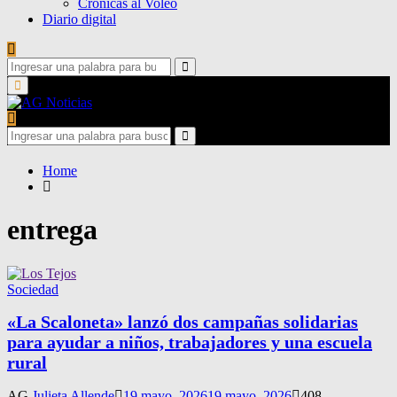
Crónicas al Voleo
Diario digital
Search
for:
Search
Primary
Menu
Search
for:
Search
Home
entrega
Sociedad
«La Scaloneta» lanzó dos campañas solidarias
para ayudar a niños, trabajadores y una escuela
rural
AG
Julieta Allende
19 mayo, 2026
19 mayo, 2026
408