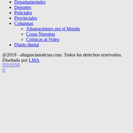
Departamentales
Deportes
Policiales
Provinciales
Columnas
Altagracienses por el Mundo
Cosas Nuestras
Crónicas al Voleo
Diario digital
@2019 - altagracianoticias.com. Todos los derechos reservados.
Diseñado por
LMA
Facebook
Twitter
Instagram
Pinterest
Google
Youtube