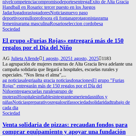
nivel
competencia
compromiso
deportes
entrega
Éxito de Alta Gracia
Handball en Rosario: tercer puesto en los Juegos
Jadar
Jugadoras
jugadores
Noticias
nuevo paso
deportivo
orgullo
profesora eli fontana
protagonistas
rama
femenina
rama masculina
Rosario
seleccion cordobesa
Sociedad
El grupo «Furias Rojas» entregará más de 150
regalos por el Día del Niño
AG
Julieta Allende
1 agosto, 2025
1 agosto, 2025
1183
La agrupación de mujeres moteras de Alta Gracia lleva adelante una
campaña solidaria que llegará a hospitales, escuelas rurales y
especiales. “Nos llena el alma”,...
ag noticias
alegria
alta gracia noticias
donaciones
El grupo "Furias
Rojas" entregarán más de 150 regalos por el Día del
Niño
entrega
escuelas rurales
grupo de
moteras
Hospitales
inflables
integrantes
meriendas
niños y
niñas
Noticias
preparativos
regalos
rifas
sociedad
solidaridad
trabajo de
cada dia
Sociedad
Venta solidaria de pizzas: recaudan fondos para
comprar equipamiento y apoyar una fundación