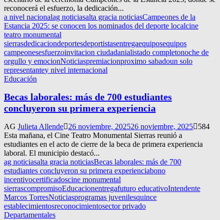
reconocerá el esfuerzo, la dedicación...
a nivel nacional
ag noticias
alta gracia noticias
Campeones de la
Estancia 2025: se conocen los nominados del deporte local
cine
teatro monumental
sierras
dedicacion
deportes
deportistas
entrega
equipos
equipos
campeones
esfuerzo
invitacion ciudadania
listado completo
noche de
orgullo y emocion
Noticias
premiacion
proximo sabado
un solo
representante
y nivel internacional
Educación
Becas laborales: más de 700 estudiantes
concluyeron su primera experiencia
AG
Julieta Allende
26 noviembre, 2025
26 noviembre, 2025
584
Esta mañana, el Cine Teatro Monumental Sierras reunió a
estudiantes en el acto de cierre de la beca de primera experiencia
laboral. El municipio destacó...
ag noticias
alta gracia noticias
Becas laborales: más de 700
estudiantes concluyeron su primera experiencia
bono
incentivo
certificados
cine monumental
sierras
compromiso
Educacion
entrega
futuro educativo
Intendente
Marcos Torres
Noticias
programas juveniles
quince
establecimientos
reconocimiento
sector privado
Departamentales