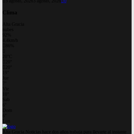
3 agosto, 2026
3 agosto, 2026
0
Clima
Alta Gracia
nubes
92%
4.4km/h
86%
20
°
C
20
°
20
°
19
°
Jue
7
°
Vie
10
°
Sab
6
°
Dom
6
°
Lun
Alta Gracia Noticias hace dos años trabaja para llevarte al instante