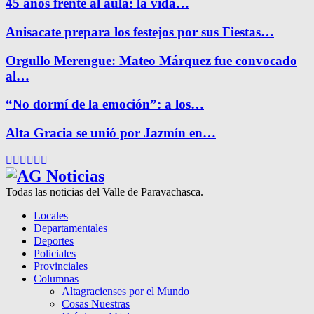
45 años frente al aula: la vida…
Anisacate prepara los festejos por sus Fiestas…
Orgullo Merengue: Mateo Márquez fue convocado
al…
“No dormí de la emoción”: a los…
Alta Gracia se unió por Jazmín en…
Facebook
Twitter
Instagram
Pinterest
Google
Youtube
Todas las noticias del Valle de Paravachasca.
Locales
Departamentales
Deportes
Policiales
Provinciales
Columnas
Altagracienses por el Mundo
Cosas Nuestras