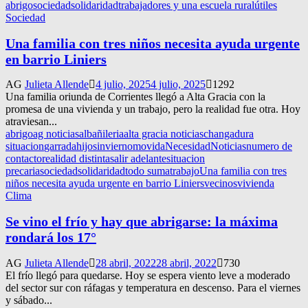
abrigo
sociedad
solidaridad
trabajadores y una escuela rural
útiles
Sociedad
Una familia con tres niños necesita ayuda urgente
en barrio Liniers
AG
Julieta Allende
4 julio, 2025
4 julio, 2025
1292
Una familia oriunda de Corrientes llegó a Alta Gracia con la
promesa de una vivienda y un trabajo, pero la realidad fue otra. Hoy
atraviesan...
abrigo
ag noticias
albañileria
alta gracia noticias
changa
dura
situacion
garrada
hijos
invierno
movida
Necesidad
Noticias
numero de
contacto
realidad distinta
salir adelante
situacion
precaria
sociedad
solidaridad
todo suma
trabajo
Una familia con tres
niños necesita ayuda urgente en barrio Liniers
vecinos
vivienda
Clima
Se vino el frío y hay que abrigarse: la máxima
rondará los 17°
AG
Julieta Allende
28 abril, 2022
28 abril, 2022
730
El frío llegó para quedarse. Hoy se espera viento leve a moderado
del sector sur con ráfagas y temperatura en descenso. Para el viernes
y sábado...