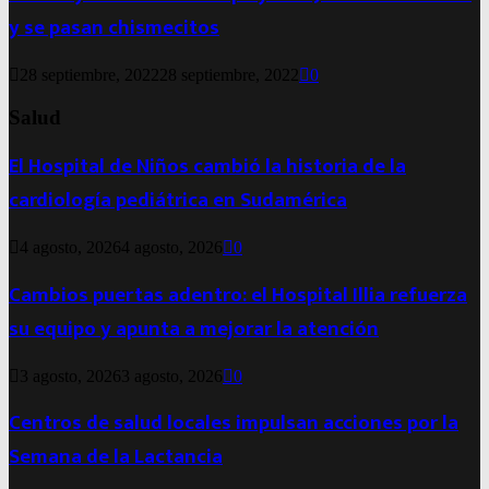
y se pasan chismecitos
28 septiembre, 2022
28 septiembre, 2022
0
Salud
El Hospital de Niños cambió la historia de la
cardiología pediátrica en Sudamérica
4 agosto, 2026
4 agosto, 2026
0
Cambios puertas adentro: el Hospital Illia refuerza
su equipo y apunta a mejorar la atención
3 agosto, 2026
3 agosto, 2026
0
Centros de salud locales impulsan acciones por la
Semana de la Lactancia