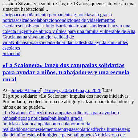
asistir a Silvana y a su hijo Elías, de 13 años, quienes atraviesan una
situación habitacional...
abrigo
acompañamiento permanente
ag noticias
alta gracia
noticias
calzado
colaboracion
condiciones de vida
elementos
escolares
elias
Escuela Julio Barrientos
frazadas
invierno
Lanzan una
colecta urgente de abrigo y útiles para una familia vulnerable de Alta
Gracia
mama silvana
mejor calidad de
vida
Noticias
ropa
sociedad
solidaridad
Talles
toda ayuda suma
utiles
escolares
Sociedad
«La Scaloneta» lanzó dos campañas solidarias
para ayudar a niños, trabajadores y una escuela
rural
AG
Julieta Allende
19 mayo, 2026
19 mayo, 2026
409
El grupo solidario «La Scaloneta» impulsa dos nuevas iniciativas.
Por un lado, recolectan ropa de abrigo y calzado para trabajadores y
niños que no pueden...
"La Scaloneta" lanzó dos campañas solidarias para ayudar a
niños
abrigo
ag noticias
albañiles
alta gracia
noticias
calzado
campaña
como colaborar
cruda
realidad
donaciones
elementos
entrega
escolaridad
fecha limite
festejo
día del niño
festejos
frio
higiene personal
juguetes
Noticias
ropa de