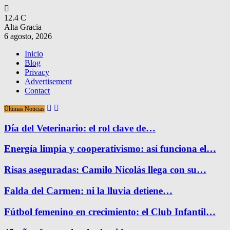
12.4
C
Alta Gracia
6 agosto, 2026
Inicio
Blog
Privacy
Advertisement
Contact
Últimas Noticias
Día del Veterinario: el rol clave de…
Energía limpia y cooperativismo: así funciona el…
Risas aseguradas: Camilo Nicolás llega con su…
Falda del Carmen: ni la lluvia detiene…
Fútbol femenino en crecimiento: el Club Infantil…