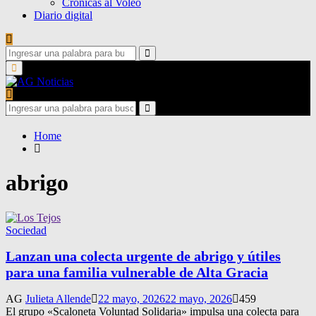
Crónicas al Voleo
Diario digital
Search
for:
Search
Primary
Menu
Search
for:
Search
Home
abrigo
Sociedad
Lanzan una colecta urgente de abrigo y útiles
para una familia vulnerable de Alta Gracia
AG
Julieta Allende
22 mayo, 2026
22 mayo, 2026
459
El grupo «Scaloneta Voluntad Solidaria» impulsa una colecta para