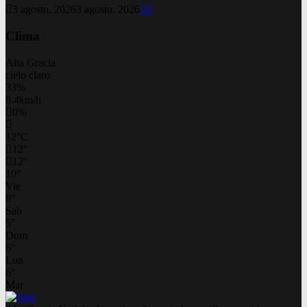
3 agosto, 2026
3 agosto, 2026
0
Clima
Alta Gracia
cielo claro
33%
8.4km/h
0%
12
°
C
12
°
12
°
10
°
Vie
8
°
Sab
5
°
Dom
6
°
Lun
6
°
Mar