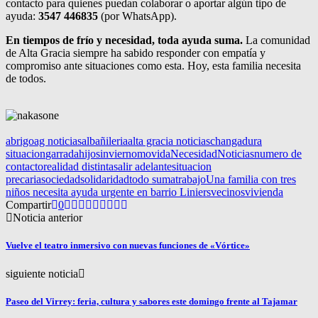
contacto para quienes puedan colaborar o aportar algún tipo de
ayuda:
3547 446835
(por WhatsApp).
En tiempos de frío y necesidad, toda ayuda suma.
La comunidad
de Alta Gracia siempre ha sabido responder con empatía y
compromiso ante situaciones como esta. Hoy, esta familia necesita
de todos.
abrigo
ag noticias
albañileria
alta gracia noticias
changa
dura
situacion
garrada
hijos
invierno
movida
Necesidad
Noticias
numero de
contacto
realidad distinta
salir adelante
situacion
precaria
sociedad
solidaridad
todo suma
trabajo
Una familia con tres
niños necesita ayuda urgente en barrio Liniers
vecinos
vivienda
Compartir
0
Noticia anterior
Vuelve el teatro inmersivo con nuevas funciones de «Vórtice»
siguiente noticia
Paseo del Virrey: feria, cultura y sabores este domingo frente al Tajamar