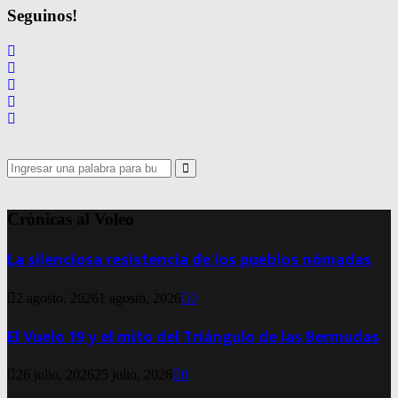
Seguinos!
Search
for:
Search
Crónicas al Voleo
La silenciosa resistencia de los pueblos nómadas
2 agosto, 2026
1 agosto, 2026
0
El Vuelo 19 y el mito del Triángulo de las Bermudas
26 julio, 2026
25 julio, 2026
0