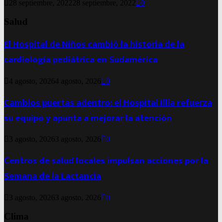
28 septiembre, 2022
28 septiembre, 2022
0
Salud
El Hospital de Niños cambió la historia de la
cardiología pediátrica en Sudamérica
4 agosto, 2026
4 agosto, 2026
0
Cambios puertas adentro: el Hospital Illia refuerza
su equipo y apunta a mejorar la atención
3 agosto, 2026
3 agosto, 2026
0
Centros de salud locales impulsan acciones por la
Semana de la Lactancia
3 agosto, 2026
3 agosto, 2026
0
Clima