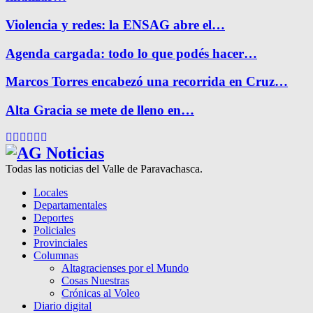
Violencia y redes: la ENSAG abre el…
Agenda cargada: todo lo que podés hacer…
Marcos Torres encabezó una recorrida en Cruz…
Alta Gracia se mete de lleno en…
Facebook
Twitter
Instagram
Pinterest
Google
Youtube
Todas las noticias del Valle de Paravachasca.
Locales
Departamentales
Deportes
Policiales
Provinciales
Columnas
Altagracienses por el Mundo
Cosas Nuestras
Crónicas al Voleo
Diario digital