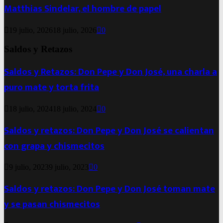
Matthias Sindelar, el hombre de papel
19 julio, 2026
18 julio, 2026
0
Saldos y Retazos
Saldos y Retazos: Don Pepe y Don José, una charla a
puro mate y torta frita
18 julio, 2024
18 julio, 2024
0
Saldos y retazos: Don Pepe y Don José se calientan
con grapa y chismecitos
9 julio, 2023
9 julio, 2023
0
Saldos y retazos: Don Pepe y Don José toman mate
y se pasan chismecitos