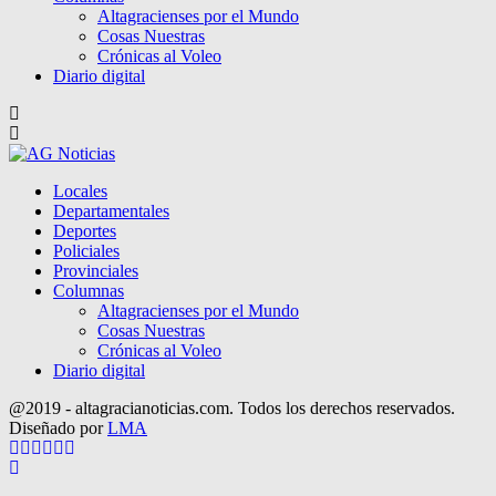
Altagracienses por el Mundo
Cosas Nuestras
Crónicas al Voleo
Diario digital
Locales
Departamentales
Deportes
Policiales
Provinciales
Columnas
Altagracienses por el Mundo
Cosas Nuestras
Crónicas al Voleo
Diario digital
@2019 - altagracianoticias.com. Todos los derechos reservados.
Diseñado por
LMA
Facebook
Twitter
Instagram
Pinterest
Google
Youtube