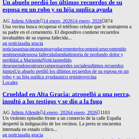
Un abuelo perdió los últimos recuerdos de su
esposa en un robo y su hija suplica ayuda
AG
Julieta Allende
14 enero, 2026
14 enero, 2026
874
Una vecina busca recuperar el teléfono celular que le sustrajeron a
su padre en el cementerio. El dispositivo contiene recuerdos
invaluables de su esposa fallecida...
ag noticias
alta gracia
noticias
anisacate
aparato
ayuda
cementerio
comunicarse
contenido
sentimental
esposa fallecida
familia
historia de profundo dolor y
perdida
La Marianita
Noticias
pedido
desesperado
posteo
recompensa
redes sociales
ultimos recuerdos
juntos
Un abuelo perdió los últimos recuerdos de su esposa en un
robo y su hija suplica ayuda
unico registro
vecina
Locales
Crueldad en Alta Gracia: atropelló a una perra,
insultó a los testigos y se dio a la fuga
AG
Julieta Allende
4 enero, 2026
4 enero, 2026
1103
Un violento episodio frente a un comercio de la calle España
despertó la indignación de los vecinos. La perra se encuentra
internada en estado crítico...
ag noticias
alta gracia