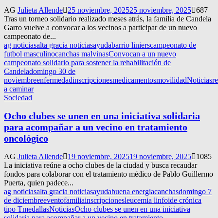
AG
Julieta Allende
25 noviembre, 2025
25 noviembre, 2025
687
Tras un torneo solidario realizado meses atrás, la familia de Candela
Garro vuelve a convocar a los vecinos a participar de un nuevo
campeonato de...
ag noticias
alta gracia noticias
ayuda
barrio liniers
campeonato de
futbol masculino
canchas malvinas
Convocan a un nuevo
campeonato solidario para sostener la rehabilitación de
Candela
domingo 30 de
noviembre
enfermedad
inscripciones
medicamentos
movilidad
Noticias
r
a caminar
Sociedad
Ocho clubes se unen en una iniciativa solidaria
para acompañar a un vecino en tratamiento
oncológico
AG
Julieta Allende
19 noviembre, 2025
19 noviembre, 2025
1085
La iniciativa reúne a ocho clubes de la ciudad y busca recaudar
fondos para colaborar con el tratamiento médico de Pablo Guillermo
Puerta, quien padece...
ag noticias
alta gracia noticias
ayuda
buena energia
canchas
domingo 7
de diciembre
evento
familia
inscripciones
leucemia linfoide crónica
tipo T
medallas
Noticias
Ocho clubes se unen en una iniciativa
solidaria para acompañar a un vecino en tratamiento