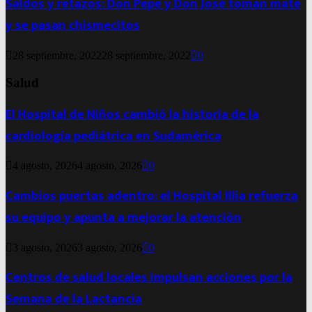
Saldos y retazos: Don Pepe y Don José toman mate
y se pasan chismecitos
28 septiembre, 2022
28 septiembre, 2022
0
Salud
El Hospital de Niños cambió la historia de la
cardiología pediátrica en Sudamérica
4 agosto, 2026
4 agosto, 2026
0
Cambios puertas adentro: el Hospital Illia refuerza
su equipo y apunta a mejorar la atención
3 agosto, 2026
3 agosto, 2026
0
Centros de salud locales impulsan acciones por la
Semana de la Lactancia