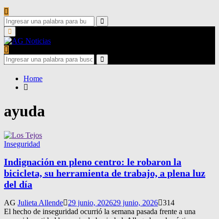
Search
for:
Search
Primary
Menu
Search
for:
Search
Home
ayuda
Inseguridad
Indignación en pleno centro: le robaron la
bicicleta, su herramienta de trabajo, a plena luz
del día
AG
Julieta Allende
29 junio, 2026
29 junio, 2026
314
El hecho de inseguridad ocurrió la semana pasada frente a una