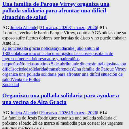
Una familia de Parque Virrey organiza una
pollada solidaria para afrontar una difícil
situación de salud
AG
Julieta Allende
31 marzo, 2026
31 marzo, 2026
815
Lourdes, vecina de barrio Parque Virrey, contó a AGNoticias que su
esposo sufre fuertes dolores por hernias de disco y no puede trabajar.
Ante la...
ag noticias
alta gracia noticias
ayuda
calle julio antun al
1300
colaboracion
contacto
cubrir gastos basicos
esposo
falta de
ingresos
fuertes dolores
madre y padre
niños
pequeños
Noticias
proximo 5 de abril
reunir dinero
sin trabajo
situacion
dificil
sociedad
solidaridad
transferencias
Una familia de Parque Virrey
organiza una pollada solidaria para afrontar una difícil situación de
salud
Venta de Pollos
Sociedad
Organizan una pollada solidaria para ayudar a
una vecina de Alta Gracia
AG
Julieta Allende
19 marzo, 2026
19 marzo, 2026
614
La familia de Jesús Rodríguez organiza una pollada solidaria el
próximo sábado 28 de marzo al mediodía para costear los urgentes
estudios médicos de su...