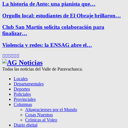
La historia de Anto: una pianista que…
Orgullo local: estudiantes de El Obraje brillaron…
Club San Martín solicita colaboración para
finalizar…
Violencia y redes: la ENSAG abre el…
Facebook
Twitter
Instagram
Pinterest
Google
Youtube
Todas las noticias del Valle de Paravachasca.
Locales
Departamentales
Deportes
Policiales
Provinciales
Columnas
Altagracienses por el Mundo
Cosas Nuestras
Crónicas al Voleo
Diario digital