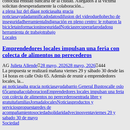
conocida entidad bancaria de la ciudad. Allegados a la víctima
solicitan desesperadamente la colaboración...
a plena luz del día
ag noticias
alta gracia
noticias
ayuda
damnificado
datos
difusion del video
dueño
hecho de
inseguridad
herramienta
Indignación en pleno centro: le robaron la
bicicleta
informacion
inseguridad
Noticias
recuperarla
rodado
su
herramienta de trabajo
trabajo
Locales
Emprendedores locales impulsan una feria con
colecta de alimentos no perecederos
AG
Julieta Allende
28 mayo, 2026
28 mayo, 2026
444
La propuesta se realizará mañana viernes 29 y sábado 30 desde las
14 horas en calle Oslo 65. Además de reunir a emprendedores
locales, la...
ag noticias
alta gracia noticias
ayuda
barrio General Bustos
calle oslo
65
campaña
colaboracion
Emprendedores locales impulsan una feria
con colecta de alimentos no perecederos
entrada libre y
gratuita
familias
Jornada
locales
Noticias
productos y
servicios
propuesta
redes de
acompañamiento
sociedad
solidaridad
vecinos
venta
viernes 29 y
sabado 30 de mayo
Sociedad