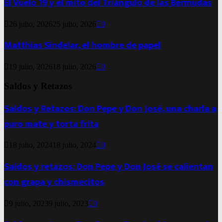
El Vuelo 19 y el mito del Triángulo de las Bermudas
26 julio, 2026
25 julio, 2026
0
Matthias Sindelar, el hombre de papel
19 julio, 2026
18 julio, 2026
0
Saldos y Retazos
Saldos y Retazos: Don Pepe y Don José, una charla a
puro mate y torta frita
18 julio, 2024
18 julio, 2024
0
Saldos y retazos: Don Pepe y Don José se calientan
con grapa y chismecitos
9 julio, 2023
9 julio, 2023
0