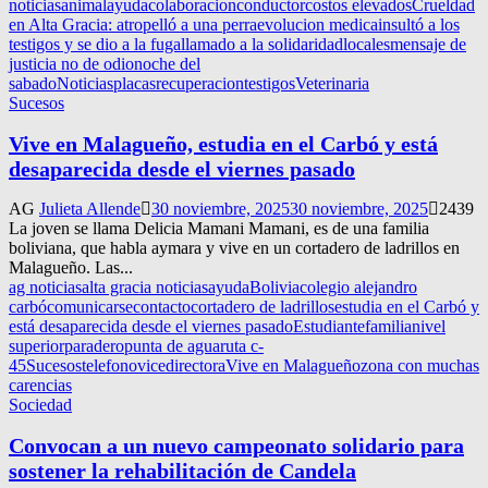
noticias
animal
ayuda
colaboracion
conductor
costos elevados
Crueldad
en Alta Gracia: atropelló a una perra
evolucion medica
insultó a los
testigos y se dio a la fuga
llamado a la solidaridad
locales
mensaje de
justicia no de odio
noche del
sabado
Noticias
placas
recuperacion
testigos
Veterinaria
Sucesos
Vive en Malagueño, estudia en el Carbó y está
desaparecida desde el viernes pasado
AG
Julieta Allende
30 noviembre, 2025
30 noviembre, 2025
2439
La joven se llama Delicia Mamani Mamani, es de una familia
boliviana, que habla aymara y vive en un cortadero de ladrillos en
Malagueño. Las...
ag noticias
alta gracia noticias
ayuda
Bolivia
colegio alejandro
carbó
comunicarse
contacto
cortadero de ladrillos
estudia en el Carbó y
está desaparecida desde el viernes pasado
Estudiante
familia
nivel
superior
paradero
punta de agua
ruta c-
45
Sucesos
telefono
vicedirectora
Vive en Malagueño
zona con muchas
carencias
Sociedad
Convocan a un nuevo campeonato solidario para
sostener la rehabilitación de Candela