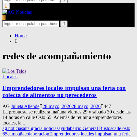
for:
Search
Primary
Menu
Search
for:
Search
Home
redes de acompañamiento
Locales
Emprendedores locales impulsan una feria con
colecta de alimentos no perecederos
AG
Julieta Allende
28 mayo, 2026
28 mayo, 2026
447
La propuesta se realizará mañana viernes 29 y sábado 30 desde las
14 horas en calle Oslo 65. Además de reunir a emprendedores
locales, la...
ag noticias
alta gracia noticias
ayuda
barrio General Bustos
calle oslo
65
campaña
colaboracion
Emprendedores locales impulsan una feria