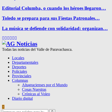
Editorial Columba, o cuando los héroes llegaron…
Toledo se prepara para sus Fiestas Patronales…
La música se defiende con solidaridad: organizan…
Facebook
Twitter
Instagram
Pinterest
Google
Youtube
Todas las noticias del Valle de Paravachasca.
Locales
Departamentales
Deportes
Policiales
Provinciales
Columnas
Altagracienses por el Mundo
Cosas Nuestras
Crónicas al Voleo
Diario digital
Search