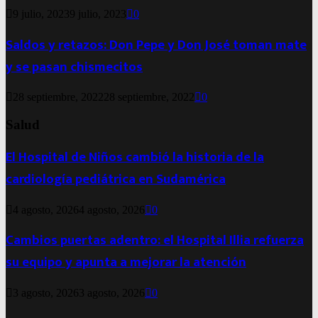
9 julio, 2023
9 julio, 2023
0
Saldos y retazos: Don Pepe y Don José toman mate
y se pasan chismecitos
28 septiembre, 2022
28 septiembre, 2022
0
Salud
El Hospital de Niños cambió la historia de la
cardiología pediátrica en Sudamérica
4 agosto, 2026
4 agosto, 2026
0
Cambios puertas adentro: el Hospital Illia refuerza
su equipo y apunta a mejorar la atención
3 agosto, 2026
3 agosto, 2026
0