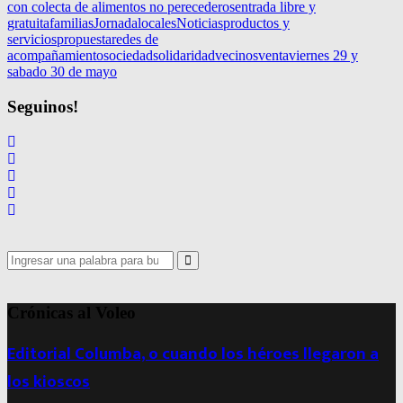
con colecta de alimentos no perecederos
entrada libre y
gratuita
familias
Jornada
locales
Noticias
productos y
servicios
propuesta
redes de
acompañamiento
sociedad
solidaridad
vecinos
venta
viernes 29 y
sabado 30 de mayo
Seguinos!
Search
for:
Search
Crónicas al Voleo
Editorial Columba, o cuando los héroes llegaron a
los kioscos