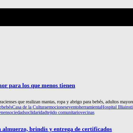
mor para los que menos tienen
cienses que realizan mantas, ropa y abrigo para bebés, adultos mayores
e
bebés
Casa de la Cultura
emociones
evento
herramienta
Hospital Illia
inst
ienen
sociedad
soclidaridad
tejido comunitario
vecinas
 almuerzo, brindis y entrega de certificados