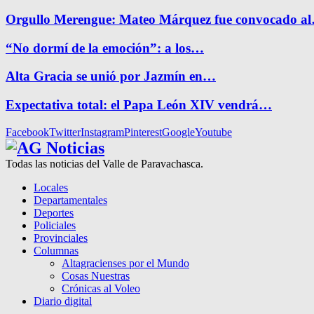
Orgullo Merengue: Mateo Márquez fue convocado a
“No dormí de la emoción”: a los…
Alta Gracia se unió por Jazmín en…
Expectativa total: el Papa León XIV vendrá…
Facebook
Twitter
Instagram
Pinterest
Google
Youtube
Todas las noticias del Valle de Paravachasca.
Locales
Departamentales
Deportes
Policiales
Provinciales
Columnas
Altagracienses por el Mundo
Cosas Nuestras
Crónicas al Voleo
Diario digital