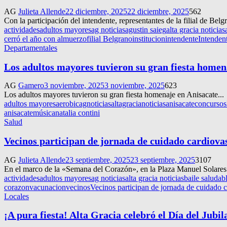
AG
Julieta Allende
22 diciembre, 2025
22 diciembre, 2025
562
Con la participación del intendente, representantes de la filial de Be
actividades
adultos mayores
ag noticias
agustin saieg
alta gracia noticias
cerró el año con almuerzo
filial Belgrano
institucion
intendente
Intenden
Departamentales
Los adultos mayores tuvieron su gran fiesta homen
AG
Gamero
3 noviembre, 2025
3 noviembre, 2025
623
Los adultos mayores tuvieron su gran fiesta homenaje en Anisacate...
adultos mayores
aerobic
agnoticias
altagracianoticias
anisacate
concursos
anisacate
música
natalia contini
Salud
Vecinos participan de jornada de cuidado cardiovas
AG
Julieta Allende
23 septiembre, 2025
23 septiembre, 2025
3107
En el marco de la «Semana del Corazón», en la Plaza Manuel Solares se
actividades
adultos mayores
ag noticias
alta gracia noticias
baile saludab
corazon
vacunacion
vecinos
Vecinos participan de jornada de cuidado c
Locales
¡A pura fiesta! Alta Gracia celebró el Día del Jubil