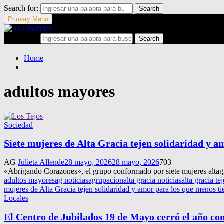
Search for:
Search
Primary Menu
Search for:
Search
Home
adultos mayores
Sociedad
Siete mujeres de Alta Gracia tejen solidaridad y a
AG
Julieta Allende
28 mayo, 2026
28 mayo, 2026
703
«Abrigando Corazones», el grupo conformado por siete mujeres altagra
adultos mayores
ag noticias
agrupacion
alta gracia noticias
alta gracia tej
mujeres de Alta Gracia tejen solidaridad y amor para los que menos t
Locales
El Centro de Jubilados 19 de Mayo cerró el año con