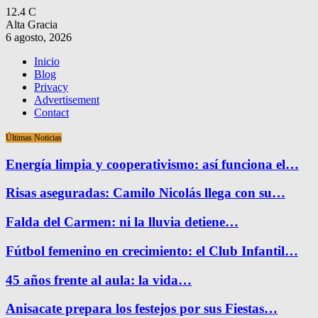
12.4
C
Alta Gracia
6 agosto, 2026
Inicio
Blog
Privacy
Advertisement
Contact
Últimas Noticias
Energía limpia y cooperativismo: así funciona el…
Risas aseguradas: Camilo Nicolás llega con su…
Falda del Carmen: ni la lluvia detiene…
Fútbol femenino en crecimiento: el Club Infantil…
45 años frente al aula: la vida…
Anisacate prepara los festejos por sus Fiestas…