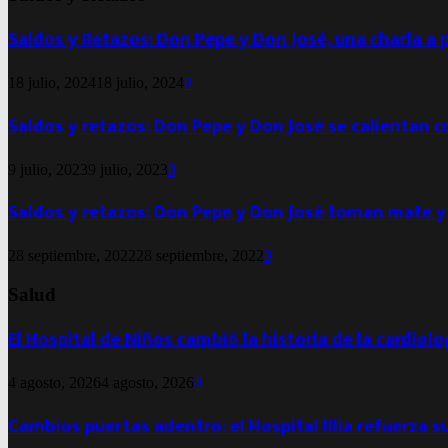
Saldos y Retazos: Don Pepe y Don José, una charla a 
18 julio, 2024
18 julio, 2024
0
Saldos y retazos: Don Pepe y Don José se calientan 
9 julio, 2023
9 julio, 2023
0
Saldos y retazos: Don Pepe y Don José toman mate y
28 septiembre, 2022
28 septiembre, 2022
0
Salud
El Hospital de Niños cambió la historia de la cardiol
4 agosto, 2026
4 agosto, 2026
0
Cambios puertas adentro: el Hospital Illia refuerza s