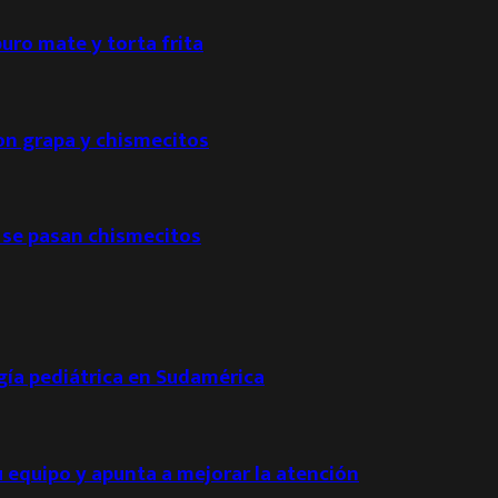
puro mate y torta frita
con grapa y chismecitos
 se pasan chismecitos
ogía pediátrica en Sudamérica
u equipo y apunta a mejorar la atención