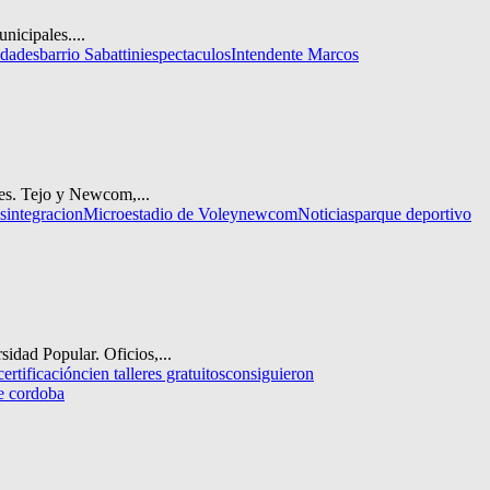
nicipales....
idades
barrio Sabattini
espectaculos
Intendente Marcos
res. Tejo y Newcom,...
s
integracion
Microestadio de Voley
newcom
Noticias
parque deportivo
sidad Popular. Oficios,...
certificación
cien talleres gratuitos
consiguieron
e cordoba