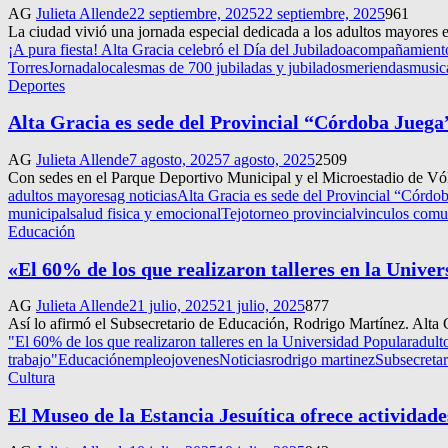
AG
Julieta Allende
22 septiembre, 2025
22 septiembre, 2025
961
La ciudad vivió una jornada especial dedicada a los adultos mayores en
¡A pura fiesta! Alta Gracia celebró el Día del Jubilado
acompañamient
Torres
Jornada
locales
mas de 700 jubiladas y jubilados
meriendas
music
Deportes
Alta Gracia es sede del Provincial “Córdoba Juega
AG
Julieta Allende
7 agosto, 2025
7 agosto, 2025
2509
Con sedes en el Parque Deportivo Municipal y el Microestadio de Vóle
adultos mayores
ag noticias
Alta Gracia es sede del Provincial “Córdo
municipal
salud fisica y emocional
Tejo
torneo provincial
vinculos comun
Educación
«El 60% de los que realizaron talleres en la Unive
AG
Julieta Allende
21 julio, 2025
21 julio, 2025
877
Así lo afirmó el Subsecretario de Educación, Rodrigo Martínez. Alta Gr
"El 60% de los que realizaron talleres en la Universidad Popular
adult
trabajo"
Educación
empleo
jovenes
Noticias
rodrigo martinez
Subsecreta
Cultura
El Museo de la Estancia Jesuítica ofrece actividade