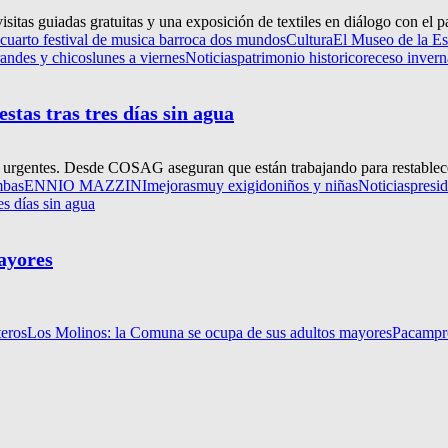
sitas guiadas gratuitas y una exposición de textiles en diálogo con el pa
cuarto festival de musica barroca dos mundos
Cultura
El Museo de la Est
randes y chicos
lunes a viernes
Noticias
patrimonio historico
receso invern
stas tras tres días sin agua
as urgentes. Desde COSAG aseguran que están trabajando para restablece
bas
ENNIO MAZZINI
mejoras
muy exigido
niños y niñas
Noticias
presi
es días sin agua
ayores
teros
Los Molinos: la Comuna se ocupa de sus adultos mayores
Pacam
p