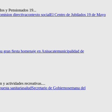
ados y Pensionados 19...
omision directiva
contexto social
El Centro de Jubilados 19 de Mayo
su gran fiesta homenaje en Anisacate
municipalidad de
y actividades recreativas....
puesta sanitaria
salud
Secretario de Gobierno
semana del