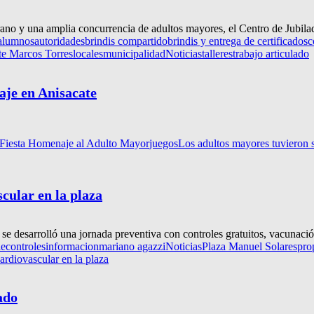
lgrano y una amplia concurrencia de adultos mayores, el Centro de Jubil
alumnos
autoridades
brindis compartido
brindis y entrega de certificados
c
te Marcos Torres
locales
municipalidad
Noticias
talleres
trabajo articulado
aje en Anisacate
Fiesta Homenaje al Adulto Mayor
juegos
Los adultos mayores tuvieron 
cular en la plaza
 desarrolló una jornada preventiva con controles gratuitos, vacunación 
le
controles
informacion
mariano agazzi
Noticias
Plaza Manuel Solares
pro
ardiovascular en la plaza
ado