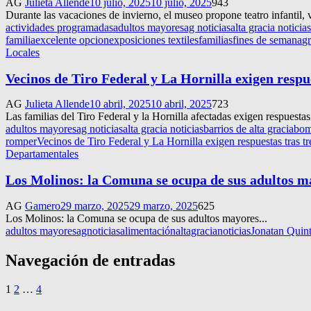
AG
Julieta Allende
10 julio, 2025
10 julio, 2025
943
Durante las vacaciones de invierno, el museo propone teatro infantil, vi
actividades programadas
adultos mayores
ag noticias
alta gracia noticias
familia
excelente opcion
exposiciones textiles
familias
fines de semana
g
Locales
Vecinos de Tiro Federal y La Hornilla exigen respue
AG
Julieta Allende
10 abril, 2025
10 abril, 2025
723
Las familias del Tiro Federal y la Hornilla afectadas exigen respuest
adultos mayores
ag noticias
alta gracia noticias
barrios de alta gracia
bom
romper
Vecinos de Tiro Federal y La Hornilla exigen respuestas tras tr
Departamentales
Los Molinos: la Comuna se ocupa de sus adultos m
AG
Gamero
29 marzo, 2025
29 marzo, 2025
625
Los Molinos: la Comuna se ocupa de sus adultos mayores...
adultos mayores
agnoticias
alimentación
altagracianoticias
Jonatan Quin
Navegación de entradas
1
2
…
4