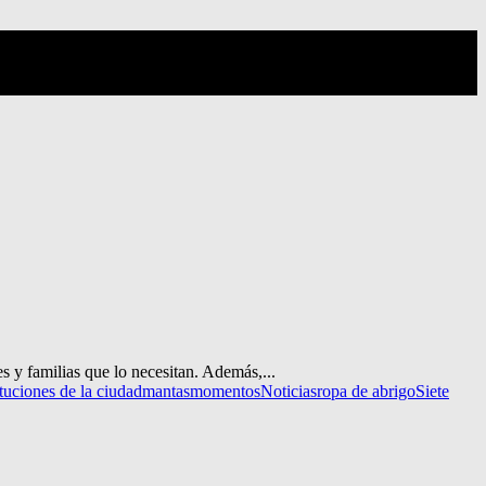
 y familias que lo necesitan. Además,...
ituciones de la ciudad
mantas
momentos
Noticias
ropa de abrigo
Siete