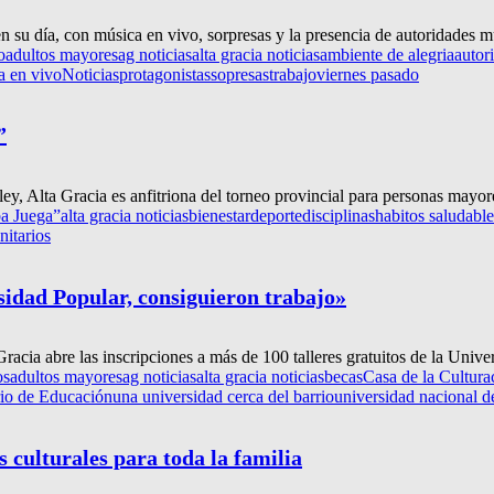
 su día, con música en vivo, sorpresas y la presencia de autoridades mu
o
adultos mayores
ag noticias
alta gracia noticias
ambiente de alegria
autor
a en vivo
Noticias
protagonistas
sopresas
trabajo
viernes pasado
”
y, Alta Gracia es anfitriona del torneo provincial para personas mayo
ba Juega”
alta gracia noticias
bienestar
deporte
disciplinas
habitos saludable
itarios
rsidad Popular, consiguieron trabajo»
acia abre las inscripciones a más de 100 talleres gratuitos de la Univer
os
adultos mayores
ag noticias
alta gracia noticias
becas
Casa de la Cultura
rio de Educación
una universidad cerca del barrio
universidad nacional d
s culturales para toda la familia