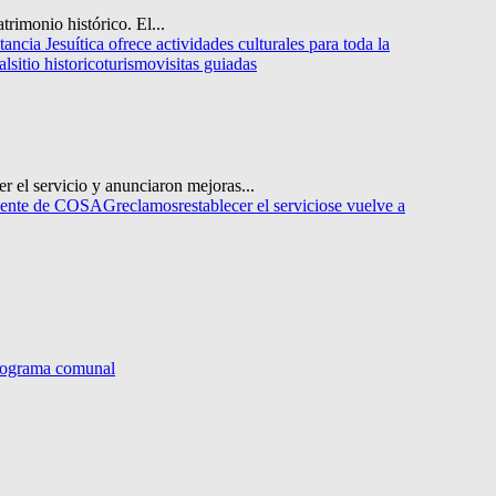
trimonio histórico. El...
ancia Jesuítica ofrece actividades culturales para toda la
al
sitio historico
turismo
visitas guiadas
r el servicio y anunciaron mejoras...
dente de COSAG
reclamos
restablecer el servicio
se vuelve a
rograma comunal