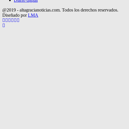
Diario digital
@2019 - altagracianoticias.com. Todos los derechos reservados.
Diseñado por
LMA
Facebook
Twitter
Instagram
Pinterest
Google
Youtube