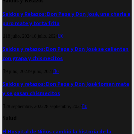
Saldos y Retazos
Saldos y Retazos: Don Pepe y Don José, una charla a
puro mate y torta frita
18 julio, 2024
18 julio, 2024
0
Saldos y retazos: Don Pepe y Don José se calientan
con grapa y chismecitos
9 julio, 2023
9 julio, 2023
0
Saldos y retazos: Don Pepe y Don José toman mate
y se pasan chismecitos
28 septiembre, 2022
28 septiembre, 2022
0
Salud
El Hospital de Niños cambió la historia de la