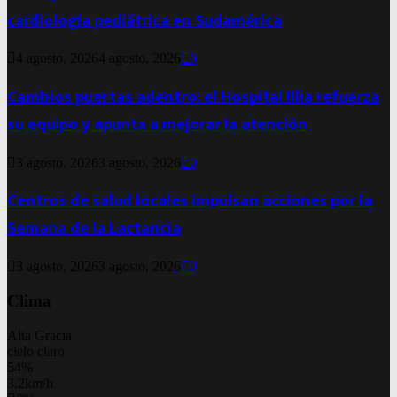
cardiología pediátrica en Sudamérica
4 agosto, 2026
4 agosto, 2026
0
Cambios puertas adentro: el Hospital Illia refuerza
su equipo y apunta a mejorar la atención
3 agosto, 2026
3 agosto, 2026
0
Centros de salud locales impulsan acciones por la
Semana de la Lactancia
3 agosto, 2026
3 agosto, 2026
0
Clima
Alta Gracia
cielo claro
54%
3.2km/h