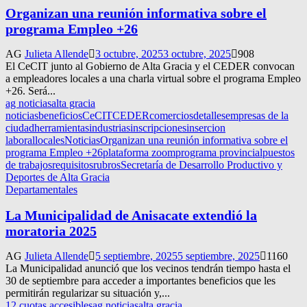
Organizan una reunión informativa sobre el
programa Empleo +26
AG
Julieta Allende
3 octubre, 2025
3 octubre, 2025
908
El CeCIT junto al Gobierno de Alta Gracia y el CEDER convocan
a empleadores locales a una charla virtual sobre el programa Empleo
+26. Será...
ag noticias
alta gracia
noticias
beneficios
CeCIT
CEDER
comercios
detalles
empresas de la
ciudad
herramientas
industrias
inscripciones
insercion
laboral
locales
Noticias
Organizan una reunión informativa sobre el
programa Empleo +26
plataforma zoom
programa provincial
puestos
de trabajos
requisitos
rubros
Secretaría de Desarrollo Productivo y
Deportes de Alta Gracia
Departamentales
La Municipalidad de Anisacate extendió la
moratoria 2025
AG
Julieta Allende
5 septiembre, 2025
5 septiembre, 2025
1160
La Municipalidad anunció que los vecinos tendrán tiempo hasta el
30 de septiembre para acceder a importantes beneficios que les
permitirán regularizar su situación y,...
12 cuotas accesibles
ag noticias
alta gracia