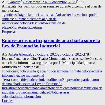
AG
Gamero
2 diciembre, 2025
2 diciembre, 2025
631
Anisacate: los vecinos podrán sumarse durante diciembre al plan de
moratoria...
agnoticias
altagracianoticias
anisacate
Anisacate: los vecinos podrán
sumarse durante diciembre al plan de
moratoria
beneficios
descuentos
extensión de
plazos
Moratoria
plazos
tasas
Empresas
Empresarios participaron de una charla sobre la
Ley de Promoción Industrial
AG
Julieta Allende
28 octubre, 2025
28 octubre, 2025
784
Esta mañana, en el Cine Teatro Monumental Sierras, se llevó a cabo
una charla informativa organizada por la Municipalidad junto al
Ministerio de Industria de...
adhesion
ag noticias
alta gracia noticias
amteria prima
beneficios
charla
informativa
cine monumental
sierras
competitividad
crecimiento
difusion
Empresarios participaron
de una charla sobre la Ley de Promoción
Industrial
encuentro
financiamiento
herramienta
industrias
ministerio de
industria provincia
municipalidad
Noticias
tasas
subsidiadas
transformacion
Locales