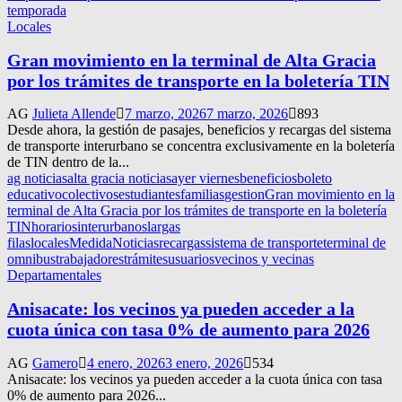
temporada
Locales
Gran movimiento en la terminal de Alta Gracia
por los trámites de transporte en la boletería TIN
AG
Julieta Allende
7 marzo, 2026
7 marzo, 2026
893
Desde ahora, la gestión de pasajes, beneficios y recargas del sistema
de transporte interurbano se concentra exclusivamente en la boletería
de TIN dentro de la...
ag noticias
alta gracia noticias
ayer viernes
beneficios
boleto
educativo
colectivos
estudiantes
familias
gestion
Gran movimiento en la
terminal de Alta Gracia por los trámites de transporte en la boletería
TIN
horarios
interurbanos
largas
filas
locales
Medida
Noticias
recargas
sistema de transporte
terminal de
omnibus
trabajadores
trámites
usuarios
vecinos y vecinas
Departamentales
Anisacate: los vecinos ya pueden acceder a la
cuota única con tasa 0% de aumento para 2026
AG
Gamero
4 enero, 2026
3 enero, 2026
534
Anisacate: los vecinos ya pueden acceder a la cuota única con tasa
0% de aumento para 2026...