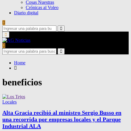
Cosas Nuestras
Crónicas al Voleo
Diario digital
Search
for:
Search
Primary
Menu
Search
for:
Search
Home
beneficios
Locales
Alta Gracia recibió al ministro Sergio Busso en
una recorrida por empresas locales y el Parque
Industrial ALA