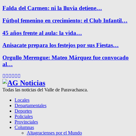
Falda del Carmen: ni la lluvia detiene…
Fútbol femenino en crecimiento: el Club Infantil…
45 años frente al aula: la vida…
Anisacate prepara los festejos por sus Fiestas…
Orgullo Merengue: Mateo Márquez fue convocado
al…
Facebook
Twitter
Instagram
Pinterest
Google
Youtube
Todas las noticias del Valle de Paravachasca.
Locales
Departamentales
Deportes
Policiales
Provinciales
Columnas
Altagracienses por el Mundo