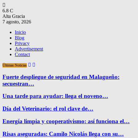
6.8
C
Alta Gracia
7 agosto, 2026
Inicio
Blog
Privacy
Advertisement
Contact
Últimas Noticias
Fuerte despliegue de seguridad en Malagueño:
secuestran…
Una tarde para ayudar: llega el noveno…
Día del Veterinario: el rol clave de…
Energía limpia y cooperativismo: así funciona el…
Risas aseguradas: Camilo Nicolás llega con su…