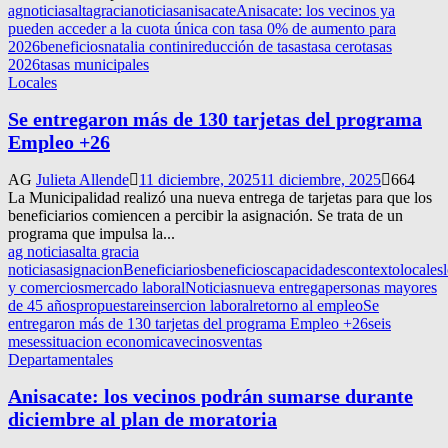
agnoticias
altagracianoticias
anisacate
Anisacate: los vecinos ya
pueden acceder a la cuota única con tasa 0% de aumento para
2026
beneficios
natalia contini
reducción de tasas
tasa cero
tasas
2026
tasas municipales
Locales
Se entregaron más de 130 tarjetas del programa
Empleo +26
AG
Julieta Allende
11 diciembre, 2025
11 diciembre, 2025
664
La Municipalidad realizó una nueva entrega de tarjetas para que los
beneficiarios comiencen a percibir la asignación. Se trata de un
programa que impulsa la...
ag noticias
alta gracia
noticias
asignacion
Beneficiarios
beneficios
capacidades
contexto
locales
y comercios
mercado laboral
Noticias
nueva entrega
personas mayores
de 45 años
propuesta
reinsercion laboral
retorno al empleo
Se
entregaron más de 130 tarjetas del programa Empleo +26
seis
meses
situacion economica
vecinos
ventas
Departamentales
Anisacate: los vecinos podrán sumarse durante
diciembre al plan de moratoria