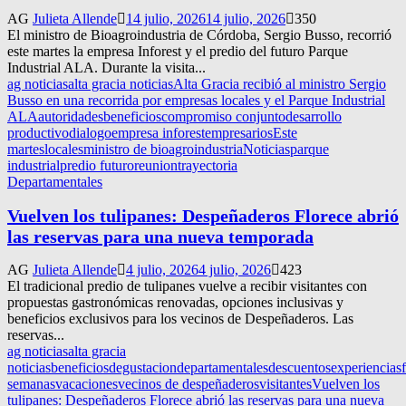
AG
Julieta Allende
14 julio, 2026
14 julio, 2026
350
El ministro de Bioagroindustria de Córdoba, Sergio Busso, recorrió
este martes la empresa Inforest y el predio del futuro Parque
Industrial ALA. Durante la visita...
ag noticias
alta gracia noticias
Alta Gracia recibió al ministro Sergio
Busso en una recorrida por empresas locales y el Parque Industrial
ALA
autoridades
beneficios
compromiso conjunto
desarrollo
productivo
dialogo
empresa inforest
empresarios
Este
martes
locales
ministro de bioagroindustria
Noticias
parque
industrial
predio futuro
reunion
trayectoria
Departamentales
Vuelven los tulipanes: Despeñaderos Florece abrió
las reservas para una nueva temporada
AG
Julieta Allende
4 julio, 2026
4 julio, 2026
423
El tradicional predio de tulipanes vuelve a recibir visitantes con
propuestas gastronómicas renovadas, opciones inclusivas y
beneficios exclusivos para los vecinos de Despeñaderos. Las
reservas...
ag noticias
alta gracia
noticias
beneficios
degustacion
departamentales
descuentos
experiencias
semanas
vacaciones
vecinos de despeñaderos
visitantes
Vuelven los
tulipanes: Despeñaderos Florece abrió las reservas para una nueva