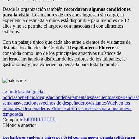
Desde la organización también
recordaron algunas condiciones
para la visita
. Los menores de tres años ingresan sin cargo, la
experiencia destinada a niños está disponible para menores de 12
años y no se permite el ingreso con mascotas ni con alimentos
externos.
Con un paisaje único que cada año atrae a cientos de visitantes de
distintas localidades de Córdoba,
Despeñaderos Florece
se
consolida como uno de los principales atractivos turísticos de
invierno. Invitando a disfrutar de los colores de los tulipanes, la
gastronomía y una experiencia pensada para toda la familia.
ag noticias
alta gracia
noticias
beneficios
degustacion
departamentales
descuentos
experiencias
semanas
vacaciones
vecinos de despeñaderos
visitantes
Vuelven los
tulipanes: Despeñaderos Florece abrió las reservas para una nueva
temporada
Compartir
0
Noticia anterior
Los barberos vuelven a unirse por Uriel con una nueva jornada solidaria en