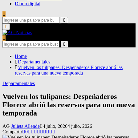
Diario digital
Search
for:
Search
Primary
Menu
Search
for:
Search
Home
Departamentales
Vuelven los tulipanes: Despeñaderos Florece abrió las
reservas para una nueva temporada
Departamentales
Vuelven los tulipanes: Despeñaderos
Florece abrió las reservas para una nueva
temporada
AG
Julieta Allende
4 julio, 2026
4 julio, 2026
Compartir
0