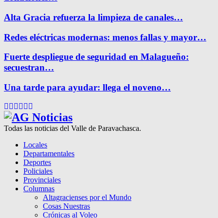
Alta Gracia refuerza la limpieza de canales…
Redes eléctricas modernas: menos fallas y mayor…
Fuerte despliegue de seguridad en Malagueño:
secuestran…
Una tarde para ayudar: llega el noveno…
Facebook
Twitter
Instagram
Pinterest
Google
Youtube
Todas las noticias del Valle de Paravachasca.
Locales
Departamentales
Deportes
Policiales
Provinciales
Columnas
Altagracienses por el Mundo
Cosas Nuestras
Crónicas al Voleo