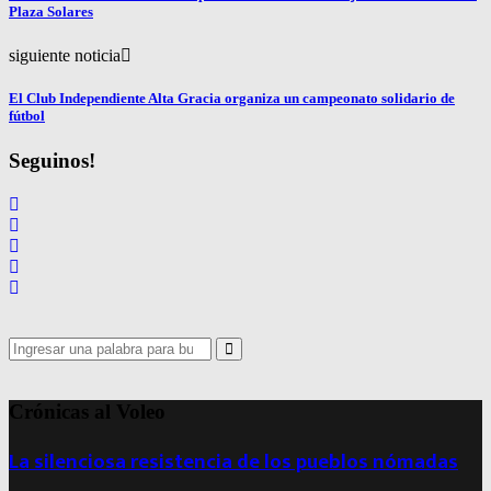
Plaza Solares
siguiente noticia
El Club Independiente Alta Gracia organiza un campeonato solidario de
fútbol
Seguinos!
Search
for:
Search
Crónicas al Voleo
La silenciosa resistencia de los pueblos nómadas