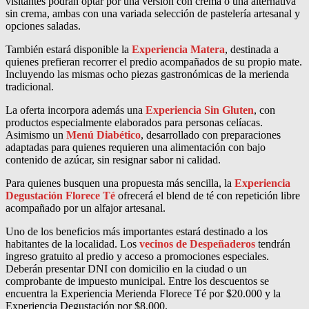
visitantes podrán optar por una versión con crema o una alternativa
sin crema, ambas con una variada selección de pastelería artesanal y
opciones saladas.
También estará disponible la
Experiencia Matera
, destinada a
quienes prefieran recorrer el predio acompañados de su propio mate.
Incluyendo las mismas ocho piezas gastronómicas de la merienda
tradicional.
La oferta incorpora además una
Experiencia Sin Gluten
, con
productos especialmente elaborados para personas celíacas.
Asimismo un
Menú Diabético
, desarrollado con preparaciones
adaptadas para quienes requieren una alimentación con bajo
contenido de azúcar, sin resignar sabor ni calidad.
Para quienes busquen una propuesta más sencilla, la
Experiencia
Degustación Florece Té
ofrecerá el blend de té con repetición libre
acompañado por un alfajor artesanal.
Uno de los beneficios más importantes estará destinado a los
habitantes de la localidad. Los
vecinos de Despeñaderos
tendrán
ingreso gratuito al predio y acceso a promociones especiales.
Deberán presentar DNI con domicilio en la ciudad o un
comprobante de impuesto municipal. Entre los descuentos se
encuentra la Experiencia Merienda Florece Té por $20.000 y la
Experiencia Degustación por $8.000.