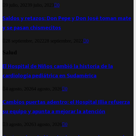
9 julio, 2023
9 julio, 2023
0
Saldos y retazos: Don Pepe y Don José toman mate
y se pasan chismecitos
28 septiembre, 2022
28 septiembre, 2022
0
Salud
El Hospital de Niños cambió la historia de la
cardiología pediátrica en Sudamérica
4 agosto, 2026
4 agosto, 2026
0
Cambios puertas adentro: el Hospital Illia refuerza
su equipo y apunta a mejorar la atención
3 agosto, 2026
3 agosto, 2026
0