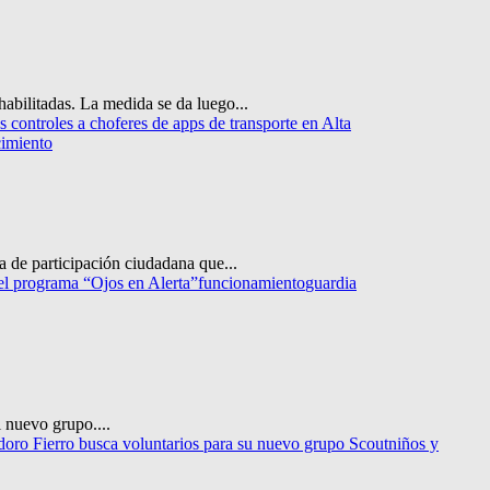
abilitadas. La medida se da luego...
 controles a choferes de apps de transporte en Alta
imiento
 de participación ciudadana que...
l programa “Ojos en Alerta”
funcionamiento
guardia
l nuevo grupo....
doro Fierro busca voluntarios para su nuevo grupo Scout
niños y