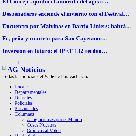
El Concejo aprobó el aumento del agua:…
Despeñaderos enciende el invierno con el Festival…
Encuentro por Malvinas en Barrio Liniers: habrá…
Fe, peña y cuarteto para San Cayetano:…
Inversión en futuro: el IPET 132 recibió…
Facebook
Twitter
Instagram
Pinterest
Google
Youtube
Todas las noticias del Valle de Paravachasca.
Locales
Departamentales
Deportes
Policiales
Provinciales
Columnas
Altagracienses por el Mundo
Cosas Nuestras
Crónicas al Voleo
Diario digital