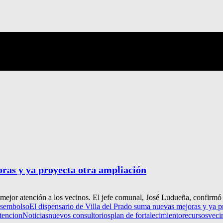
oras y ya proyecta otra ampliación
 mejor atención a los vecinos. El jefe comunal, José Ludueña, confirmó 
sembolso
El dispensario de Villa del Prado suma nuevas mejoras y ya p
tencion
Noticias
nuevos consultorios
plan de fortalecimiento
recursos
veci