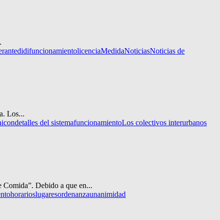
.
erante
didi
funcionamiento
licencia
Medida
Noticias
Noticias de
a. Los...
aicon
detalles del sistema
funcionamiento
Los colectivos interurbanos
e Comida”. Debido a que en...
nto
horarios
lugares
ordenanza
unanimidad