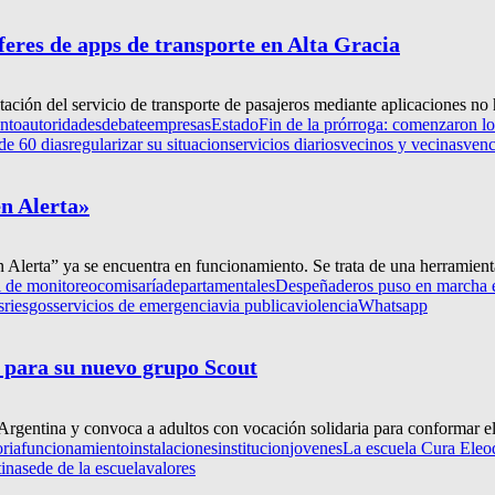
feres de apps de transporte en Alta Gracia
ción del servicio de transporte de pasajeros mediante aplicaciones no h
nto
autoridades
debate
empresas
Estado
Fin de la prórroga: comenzaron los
de 60 dias
regularizar su situacion
servicios diarios
vecinos y vecinas
venc
n Alerta»
lerta” ya se encuentra en funcionamiento. Se trata de una herramienta
l de monitoreo
comisaría
departamentales
Despeñaderos puso en marcha e
s
riesgos
servicios de emergencia
via publica
violencia
Whatsapp
 para su nuevo grupo Scout
e Argentina y convoca a adultos con vocación solidaria para conformar e
ria
funcionamiento
instalaciones
institucion
jovenes
La escuela Cura Eleo
tina
sede de la escuela
valores