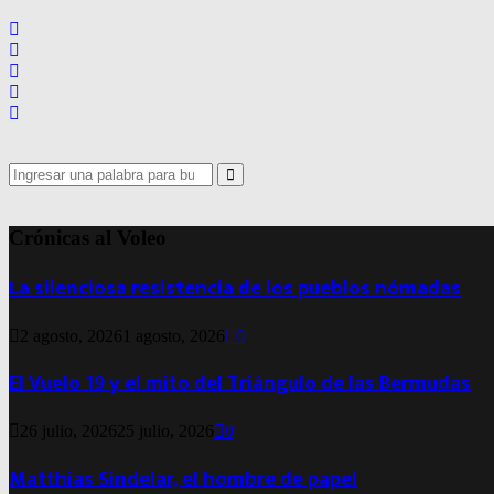
Search
for:
Search
Crónicas al Voleo
La silenciosa resistencia de los pueblos nómadas
2 agosto, 2026
1 agosto, 2026
0
El Vuelo 19 y el mito del Triángulo de las Bermudas
26 julio, 2026
25 julio, 2026
0
Matthias Sindelar, el hombre de papel