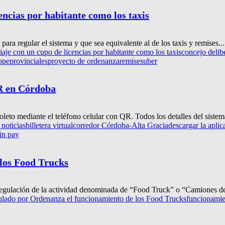
encias por habitante como los taxis
a regular el sistema y que sea equivalente al de los taxis y remises...
iaje con un cupo de licencias por habitante como los taxis
concejo delib
ope
provinciales
proyecto de ordenanza
remises
uber
QR en Córdoba
boleto mediante el teléfono celular con QR. Todos los detalles del sistem
 noticias
billetera virtual
corredor Córdoba-Alta Gracia
descargar la aplic
tin pay
los Food Trucks
regulación de la actividad denominada de “Food Truck” o “Camiones d
ulado por Ordenanza el funcionamiento de los Food Trucks
funcionamie