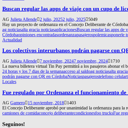
Buscan regular las apps de viaje con un cupo de lic
AG
Julieta Allende
2 julio, 2025
2 julio, 2025
5049
Hay un proyecto de ordenanza en el Concejo Deliberante de Córdoba par
ag noticias
alta gracia noticias
aplicaciones
Buscan regular las apps de v
Córdoba
opiniones encontradas
ordenanza
pasajeros
polemicas
ponerle t
Actualidad
Los colectivos interurbanos podrán pagarse con 
AG
Julieta Allende
7 noviembre, 2024
7 noviembre, 2024
1710
La nueva billetera virtual Tin Pay permitirá a los pasajeros abonar el 
24 horas y los 7 dias de la semana
acceso al saldo
ag noticias
alta gracia
podrán pagarse con QR en Córdoba
Noticias
pasajeros
telefono celular
Locales
Fue regulado por Ordenanza el funcionamiento de 
AG
Gamero
15 noviembre, 2018
1403
El Concejo Deliberante aprobó por unanimidad la ordenanza para la 
camiones de comida
concejo deliberante
condiciones
foo trucks
Fue reg
Seguinos!