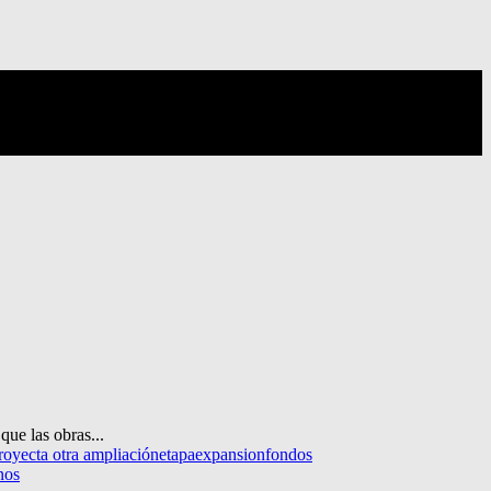
que las obras...
royecta otra ampliación
etapa
expansion
fondos
nos