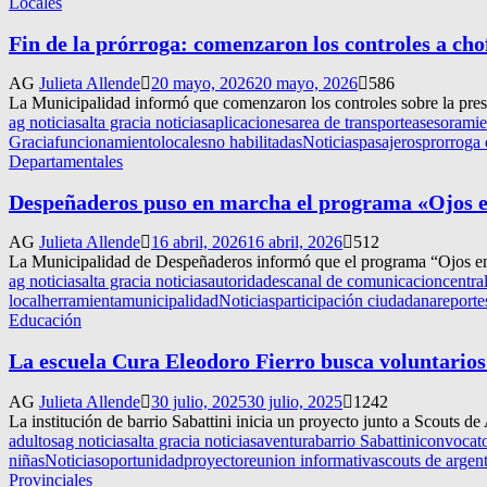
Locales
Fin de la prórroga: comenzaron los controles a cho
AG
Julieta Allende
20 mayo, 2026
20 mayo, 2026
586
La Municipalidad informó que comenzaron los controles sobre la presta
ag noticias
alta gracia noticias
aplicaciones
area de transporte
asesoramie
Gracia
funcionamiento
locales
no habilitadas
Noticias
pasajeros
prorroga 
Departamentales
Despeñaderos puso en marcha el programa «Ojos e
AG
Julieta Allende
16 abril, 2026
16 abril, 2026
512
La Municipalidad de Despeñaderos informó que el programa “Ojos en A
ag noticias
alta gracia noticias
autoridades
canal de comunicacion
centra
local
herramienta
municipalidad
Noticias
participación ciudadana
reporte
Educación
La escuela Cura Eleodoro Fierro busca voluntarios
AG
Julieta Allende
30 julio, 2025
30 julio, 2025
1242
La institución de barrio Sabattini inicia un proyecto junto a Scouts d
adultos
ag noticias
alta gracia noticias
aventura
barrio Sabattini
convocato
niñas
Noticias
oportunidad
proyecto
reunion informativa
scouts de argen
Provinciales