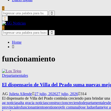
Search
for:
Search
Primary
Menu
Search
for:
Search
Home
funcionamiento
Departamentales
El dispensario de Villa del Prado suma nuevas mej
AG
Julieta Allende
27 julio, 2026
27 julio, 2026
314
El dispensario de Villa del Prado continúa creciendo para brindar una
ag noticias
alta gracia noticias
construccion
creciendo
departamentales
de
provinciales
funcionamiento
gestiones
jefe comunal
jose ludueña
mejor a