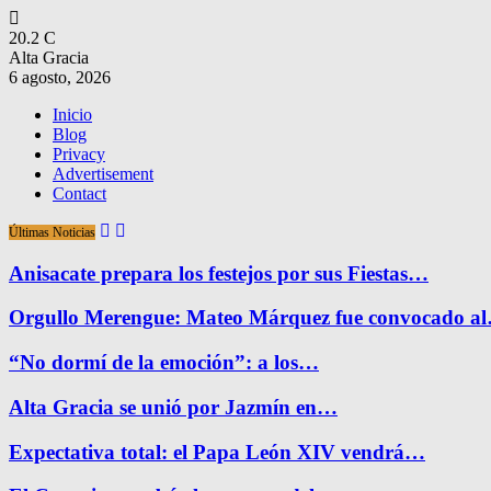
20.2
C
Alta Gracia
6 agosto, 2026
Inicio
Blog
Privacy
Advertisement
Contact
Últimas Noticias
Anisacate prepara los festejos por sus Fiestas…
Orgullo Merengue: Mateo Márquez fue convocado a
“No dormí de la emoción”: a los…
Alta Gracia se unió por Jazmín en…
Expectativa total: el Papa León XIV vendrá…