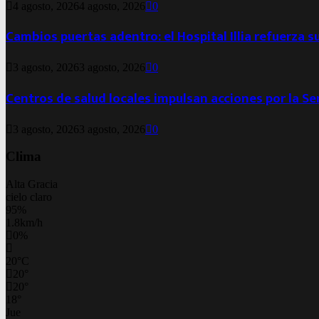
4 agosto, 2026
4 agosto, 2026
0
Cambios puertas adentro: el Hospital Illia refuerza s
3 agosto, 2026
3 agosto, 2026
0
Centros de salud locales impulsan acciones por la S
3 agosto, 2026
3 agosto, 2026
0
Clima
Alta Gracia
cielo claro
95%
1.8km/h
0%
20
°
C
20
°
20
°
18
°
Jue