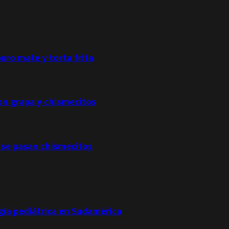
puro mate y torta frita
con grapa y chismecitos
 se pasan chismecitos
ogía pediátrica en Sudamérica