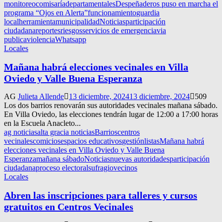
monitoreo
comisaría
departamentales
Despeñaderos puso en marcha el
programa “Ojos en Alerta”
funcionamiento
guardia
local
herramienta
municipalidad
Noticias
participación
ciudadana
reportes
riesgos
servicios de emergencia
via
publica
violencia
Whatsapp
Locales
Mañana habrá elecciones vecinales en Villa
Oviedo y Valle Buena Esperanza
AG
Julieta Allende
13 diciembre, 2024
13 diciembre, 2024
509
Los dos barrios renovarán sus autoridades vecinales mañana sábado.
En Villa Oviedo, las elecciones tendrán lugar de 12:00 a 17:00 horas
en la Escuela Anacleto...
ag noticias
alta gracia noticias
Barrios
centros
vecinales
comicios
espacios educativos
gestión
listas
Mañana habrá
elecciones vecinales en Villa Oviedo y Valle Buena
Esperanza
mañana sábado
Noticias
nuevas autoridades
participación
ciudadana
proceso electoral
sufragio
vecinos
Locales
Abren las inscripciones para talleres y cursos
gratuitos en Centros Vecinales