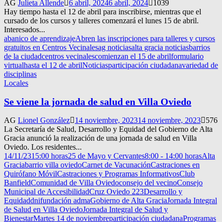
AG
Julieta Allende
6 abril, 2024
6 abril, 2024
1039
Hay tiempo hasta el 12 de abril para inscribirse, mientras que el
cursado de los cursos y talleres comenzará el lunes 15 de abril.
Interesados...
abanico de aprendizaje
Abren las inscripciones para talleres y cursos
gratuitos en Centros Vecinales
ag noticias
alta gracia noticias
barrios
de la ciudad
centros vecinales
comienzan el 15 de abril
formulario
virtual
hasta el 12 de abril
Noticias
participación ciudadana
variedad de
disciplinas
Locales
Se viene la jornada de salud en Villa Oviedo
AG
Lionel González
14 noviembre, 2023
14 noviembre, 2023
576
La Secretaría de Salud, Desarrollo y Equidad del Gobierno de Alta
Gracia anunció la realización de una jornada de salud en Villa
Oviedo. Los residentes...
14/11/23
15:00 horas
25 de Mayo y Cervantes
8:00 - 14:00 horas
Alta
Gracia
barrio villa oviedo
Carnet de Vacunación
Castraciones en
Quirófano Móvil
Castraciones y Programas Informativos
Club
Banfield
Comunidad de Villa Oviedo
consejo del vecino
Consejo
Municipal de Accesibilidad
Cruz Oviedo 223
Desarrollo y
Equidad
dni
fundación adma
Gobierno de Alta Gracia
Jornada Integral
de Salud en Villa Oviedo
Jornada Integral de Salud y
Bienestar
Martes 14 de noviembre
participación ciudadana
Programas