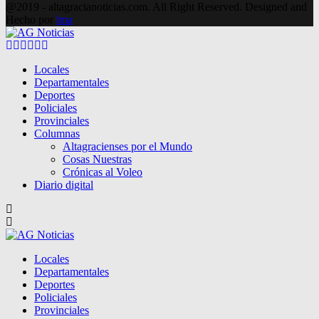
@2019 - altagracianoticias.com. All Right Reserved. Designed and
Hecho por
lma
Facebook
Twitter
Instagram
Pinterest
Google
Youtube
Locales
Departamentales
Deportes
Policiales
Provinciales
Columnas
Altagracienses por el Mundo
Cosas Nuestras
Crónicas al Voleo
Diario digital
Locales
Departamentales
Deportes
Policiales
Provinciales