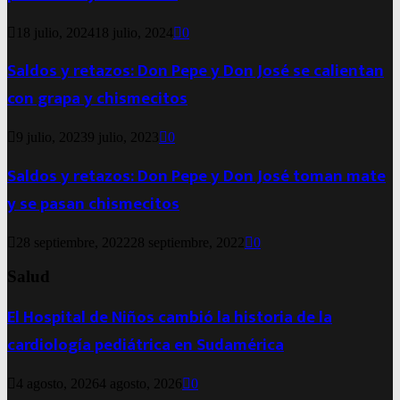
18 julio, 2024
18 julio, 2024
0
Saldos y retazos: Don Pepe y Don José se calientan
con grapa y chismecitos
9 julio, 2023
9 julio, 2023
0
Saldos y retazos: Don Pepe y Don José toman mate
y se pasan chismecitos
28 septiembre, 2022
28 septiembre, 2022
0
Salud
El Hospital de Niños cambió la historia de la
cardiología pediátrica en Sudamérica
4 agosto, 2026
4 agosto, 2026
0