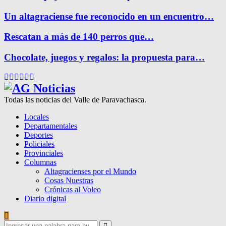
Un altagraciense fue reconocido en un encuentro…
Rescatan a más de 140 perros que…
Chocolate, juegos y regalos: la propuesta para…
Facebook
Twitter
Instagram
Pinterest
Google
Youtube
Todas las noticias del Valle de Paravachasca.
Locales
Departamentales
Deportes
Policiales
Provinciales
Columnas
Altagracienses por el Mundo
Cosas Nuestras
Crónicas al Voleo
Diario digital
Search