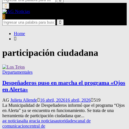
for:
Search
Primary
Menu
Search
for:
Search
Home
participación ciudadana
Departamentales
Despeñaderos puso en marcha el programa «Ojos
en Alerta»
AG
Julieta Allende
16 abril, 2026
16 abril, 2026
519
La Municipalidad de Despeñaderos informó que el programa “Ojos
en Alerta” ya se encuentra en funcionamiento. Se trata de una
herramienta de participación ciudadana que...
ag noticias
alta gracia noticias
autoridades
canal de
comunicacion
central de