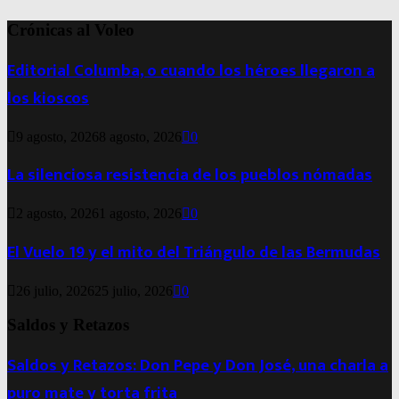
Crónicas al Voleo
Editorial Columba, o cuando los héroes llegaron a
los kioscos
9 agosto, 2026
8 agosto, 2026
0
La silenciosa resistencia de los pueblos nómadas
2 agosto, 2026
1 agosto, 2026
0
El Vuelo 19 y el mito del Triángulo de las Bermudas
26 julio, 2026
25 julio, 2026
0
Saldos y Retazos
Saldos y Retazos: Don Pepe y Don José, una charla a
puro mate y torta frita