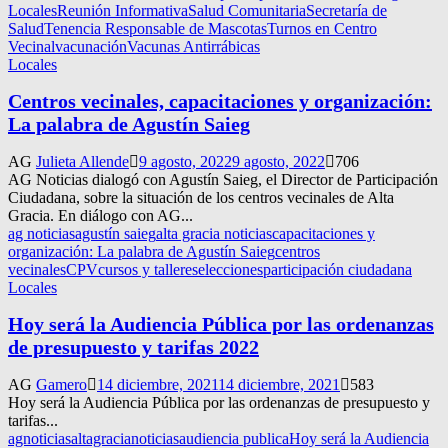
Locales
Reunión Informativa
Salud Comunitaria
Secretaría de
Salud
Tenencia Responsable de Mascotas
Turnos en Centro
Vecinal
vacunación
Vacunas Antirrábicas
Locales
Centros vecinales, capacitaciones y organización:
La palabra de Agustín Saieg
AG
Julieta Allende
9 agosto, 2022
9 agosto, 2022
706
AG Noticias dialogó con Agustín Saieg, el Director de Participación
Ciudadana, sobre la situación de los centros vecinales de Alta
Gracia. En diálogo con AG...
ag noticias
agustín saieg
alta gracia noticias
capacitaciones y
organización: La palabra de Agustín Saieg
centros
vecinales
CPV
cursos y talleres
elecciones
participación ciudadana
Locales
Hoy será la Audiencia Pública por las ordenanzas
de presupuesto y tarifas 2022
AG
Gamero
14 diciembre, 2021
14 diciembre, 2021
583
Hoy será la Audiencia Pública por las ordenanzas de presupuesto y
tarifas...
agnoticias
altagracianoticias
audiencia publica
Hoy será la Audiencia