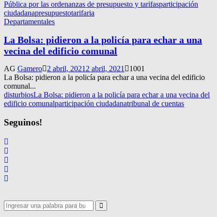
Pública por las ordenanzas de presupuesto y tarifas
participación
ciudadana
presupuesto
tarifaria
Departamentales
La Bolsa: pidieron a la policía para echar a una
vecina del edificio comunal
AG
Gamero
2 abril, 2021
2 abril, 2021
1001
La Bolsa: pidieron a la policía para echar a una vecina del edificio
comunal...
disturbios
La Bolsa: pidieron a la policía para echar a una vecina del
edificio comunal
participación ciudadana
tribunal de cuentas
Seguinos!
Search
for:
Search