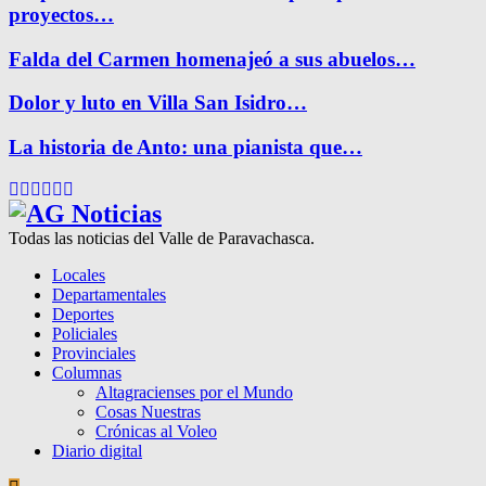
proyectos…
Falda del Carmen homenajeó a sus abuelos…
Dolor y luto en Villa San Isidro…
La historia de Anto: una pianista que…
Facebook
Twitter
Instagram
Pinterest
Google
Youtube
Todas las noticias del Valle de Paravachasca.
Locales
Departamentales
Deportes
Policiales
Provinciales
Columnas
Altagracienses por el Mundo
Cosas Nuestras
Crónicas al Voleo
Diario digital