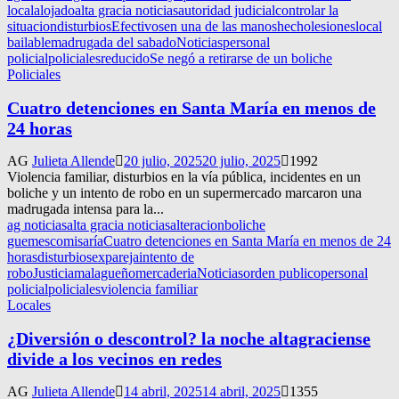
local
alojado
alta gracia noticias
autoridad judicial
controlar la
situacion
disturbios
Efectivos
en una de las manos
hecho
lesiones
local
bailable
madrugada del sabado
Noticias
personal
policial
policiales
reducido
Se negó a retirarse de un boliche
Policiales
Cuatro detenciones en Santa María en menos de
24 horas
AG
Julieta Allende
20 julio, 2025
20 julio, 2025
1992
Violencia familiar, disturbios en la vía pública, incidentes en un
boliche y un intento de robo en un supermercado marcaron una
madrugada intensa para la...
ag noticias
alta gracia noticias
alteracion
boliche
guemes
comisaría
Cuatro detenciones en Santa María en menos de 24
horas
disturbios
expareja
intento de
robo
Justicia
malagueño
mercaderia
Noticias
orden publico
personal
policial
policiales
violencia familiar
Locales
¿Diversión o descontrol? la noche altagraciense
divide a los vecinos en redes
AG
Julieta Allende
14 abril, 2025
14 abril, 2025
1355