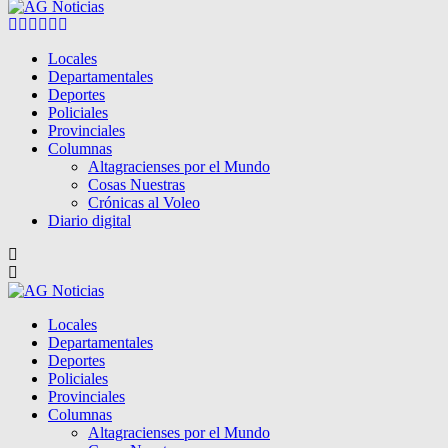
Facebook
Twitter
Instagram
Pinterest
Google
Youtube
Locales
Departamentales
Deportes
Policiales
Provinciales
Columnas
Altagracienses por el Mundo
Cosas Nuestras
Crónicas al Voleo
Diario digital
Locales
Departamentales
Deportes
Policiales
Provinciales
Columnas
Altagracienses por el Mundo