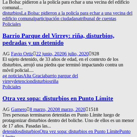
La Bolsa: pidieron a la policía para echar a una vecina del edificio
comunal...
disturbios
La Bolsa: pidieron a la policía para echar a una vecina del
edificio comunal
participación ciudadana
tribunal de cuentas
Policiales
Barrio Parque del Virrey: riña, disturbios,
pedradas y un detenido
AG
Favio Ortiz
22 junio, 2020
6 julio, 2020
928
El sujeto detenido, de 33 años de edad, en el contexto de los
disturbios, arrojó una piedra que terminó impactando contra un
móvil policial....
ag noticias
Alta Gracia
barrio parque del
virrey
detencion
disturbios
riña
Policiales
Otra vez sopa: disturbios en Punto Límite
AG
Gamero
8 marzo, 2020
8 marzo, 2020
1518
Tres personas terminaron detenidas en Punto Límite luego de
protagonizar disturbios dentro del boliche. Uno de ellos es un menor
de 17 años. Pasadas las...
detenidos
disturbios
Otra vez sopa: disturbios en Punto Límite
Punto
Límite