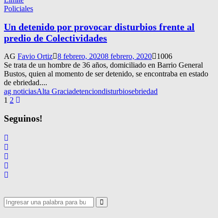
Policiales
Un detenido por provocar disturbios frente al
predio de Colectividades
AG
Favio Ortiz
8 febrero, 2020
8 febrero, 2020
1006
Se trata de un hombre de 36 años, domiciliado en Barrio General
Bustos, quien al momento de ser detenido, se encontraba en estado
de ebriedad....
ag noticias
Alta Gracia
detencion
disturbios
ebriedad
Navegación
1
2
de
Seguinos!
entradas
Search
for:
Search