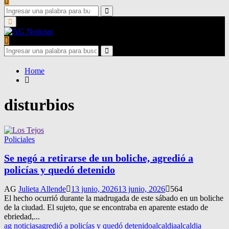
Search
for:
Search
Primary
Menu
Search
for:
Search
Home
disturbios
Policiales
Se negó a retirarse de un boliche, agredió a
policías y quedó detenido
AG
Julieta Allende
13 junio, 2026
13 junio, 2026
564
El hecho ocurrió durante la madrugada de este sábado en un boliche
de la ciudad. El sujeto, que se encontraba en aparente estado de
ebriedad,...
ag noticias
agredió a policías y quedó detenido
alcaldia
alcaldia