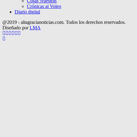
Cosas Nuestras
Crónicas al Voleo
Diario digital
@2019 - altagracianoticias.com. Todos los derechos reservados.
Diseñado por
LMA
Facebook
Twitter
Instagram
Pinterest
Google
Youtube