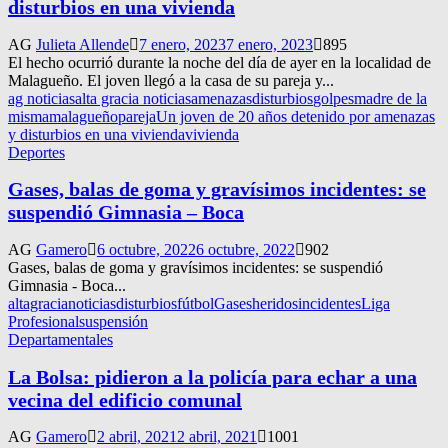
disturbios en una vivienda
AG
Julieta Allende
7 enero, 2023
7 enero, 2023
895
El hecho ocurrió durante la noche del día de ayer en la localidad de
Malagueño. El joven llegó a la casa de su pareja y...
ag noticias
alta gracia noticias
amenazas
disturbios
golpes
madre de la
misma
malagueño
pareja
Un joven de 20 años detenido por amenazas
y disturbios en una vivienda
vivienda
Deportes
Gases, balas de goma y gravísimos incidentes: se
suspendió Gimnasia – Boca
AG
Gamero
6 octubre, 2022
6 octubre, 2022
902
Gases, balas de goma y gravísimos incidentes: se suspendió
Gimnasia - Boca...
altagracianoticias
disturbios
fútbol
Gases
heridos
incidentes
Liga
Profesional
suspensión
Departamentales
La Bolsa: pidieron a la policía para echar a una
vecina del edificio comunal
AG
Gamero
2 abril, 2021
2 abril, 2021
1001