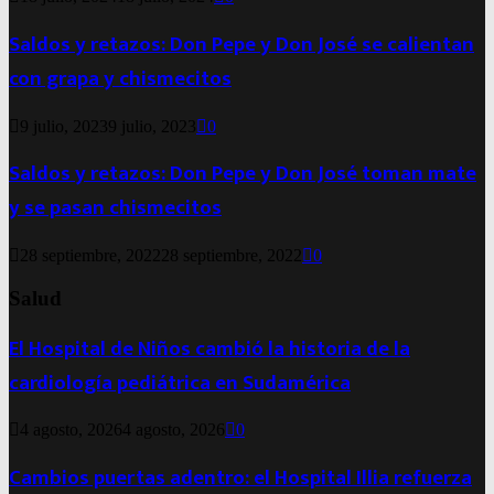
Saldos y retazos: Don Pepe y Don José se calientan
con grapa y chismecitos
9 julio, 2023
9 julio, 2023
0
Saldos y retazos: Don Pepe y Don José toman mate
y se pasan chismecitos
28 septiembre, 2022
28 septiembre, 2022
0
Salud
El Hospital de Niños cambió la historia de la
cardiología pediátrica en Sudamérica
4 agosto, 2026
4 agosto, 2026
0
Cambios puertas adentro: el Hospital Illia refuerza