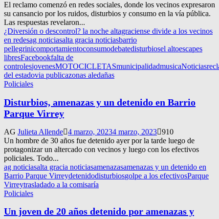
El reclamo comenzó en redes sociales, donde los vecinos expresaron
su cansancio por los ruidos, disturbios y consumo en la vía pública.
Las respuestas revelaron...
¿Diversión o descontrol? la noche altagraciense divide a los vecinos
en redes
ag noticias
alta gracia noticias
barrio
pellegrini
comportamiento
consumo
debate
disturbios
el alto
escapes
libres
Facebook
falta de
controles
jovenes
MOTOCICLETAS
municipalidad
musica
Noticias
rec
del estado
via publica
zonas aledañas
Policiales
Disturbios, amenazas y un detenido en Barrio
Parque Virrey
AG
Julieta Allende
4 marzo, 2023
4 marzo, 2023
910
Un hombre de 30 años fue detenido ayer por la tarde luego de
protagonizar un altercado con vecinos y luego con los efectivos
policiales. Todo...
ag noticias
alta gracia noticias
amenazas
amenazas y un detenido en
Barrio Parque Virrey
detenido
disturbios
golpe a los efectivos
Parque
Virrey
trasladado a la comisaría
Policiales
Un joven de 20 años detenido por amenazas y