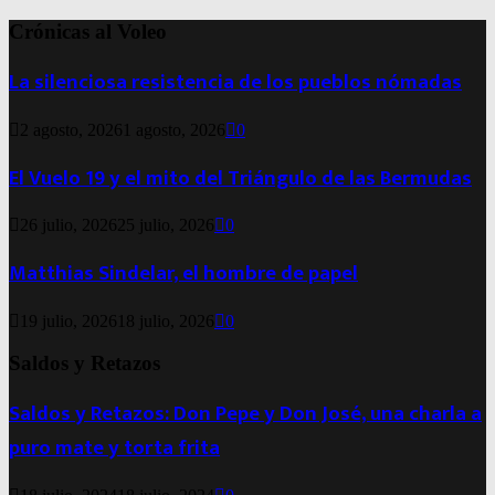
Crónicas al Voleo
La silenciosa resistencia de los pueblos nómadas
2 agosto, 2026
1 agosto, 2026
0
El Vuelo 19 y el mito del Triángulo de las Bermudas
26 julio, 2026
25 julio, 2026
0
Matthias Sindelar, el hombre de papel
19 julio, 2026
18 julio, 2026
0
Saldos y Retazos
Saldos y Retazos: Don Pepe y Don José, una charla a
puro mate y torta frita