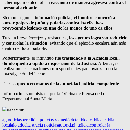
haber ingerido alcohol—
reaccionó de manera agresiva contra el
personal actuante
.
Siempre según la información policial,
el hombre comenzó a
lanzar golpes de puño y patadas contra los efectivos,
provocando lesiones en una de las manos de uno de ellos
.
Tras un breve forcejeo y resistencia,
los agentes lograron reducirlo
y controlar la situación
, evitando que el episodio escalara aún más
dentro del local bailable.
Posteriormente, el individuo
fue trasladado a la Alcaldía local,
donde quedó alojado a disposición de la Justicia
. Además, se
realizaron las actuaciones correspondientes para avanzar con la
investigación del hecho.
El caso
quedó en manos de la autoridad judicial competente
.
Información suministrada por la Oficina de Prensa de la
Departamental Santa María.
ag noticias
agredió a policías y quedó detenido
alcaldia
alcaldia
local
alojado
alta gracia noticias
autoridad judicial
controlar la