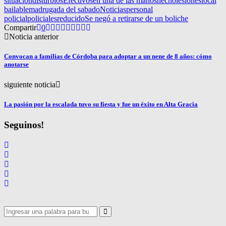
situacion
disturbios
Efectivos
en una de las manos
hecho
lesiones
local
bailable
madrugada del sabado
Noticias
personal
policial
policiales
reducido
Se negó a retirarse de un boliche
Compartir
0
Noticia anterior
Convocan a familias de Córdoba para adoptar a un nene de 8 años: cómo
anotarse
siguiente noticia
La pasión por la escalada tuvo su fiesta y fue un éxito en Alta Gracia
Seguinos!
Search
for:
Search