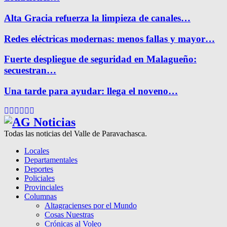
Alta Gracia refuerza la limpieza de canales…
Redes eléctricas modernas: menos fallas y mayor…
Fuerte despliegue de seguridad en Malagueño:
secuestran…
Una tarde para ayudar: llega el noveno…
Facebook
Twitter
Instagram
Pinterest
Google
Youtube
Todas las noticias del Valle de Paravachasca.
Locales
Departamentales
Deportes
Policiales
Provinciales
Columnas
Altagracienses por el Mundo
Cosas Nuestras
Crónicas al Voleo