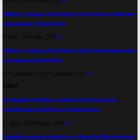
18 julio, 2024
18 julio, 2024
0
Saldos y retazos: Don Pepe y Don José se calientan
con grapa y chismecitos
9 julio, 2023
9 julio, 2023
0
Saldos y retazos: Don Pepe y Don José toman mate
y se pasan chismecitos
28 septiembre, 2022
28 septiembre, 2022
0
Salud
El Hospital de Niños cambió la historia de la
cardiología pediátrica en Sudamérica
4 agosto, 2026
4 agosto, 2026
0
Cambios puertas adentro: el Hospital Illia refuerza