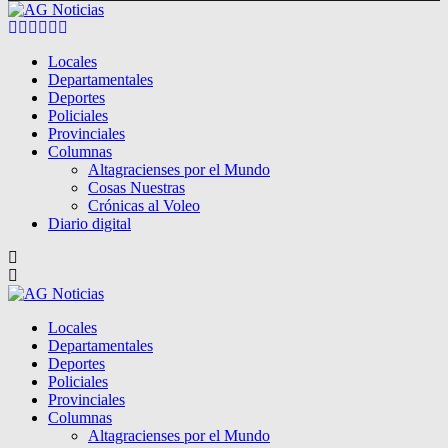
Facebook
Twitter
Instagram
Pinterest
Google
Youtube
Locales
Departamentales
Deportes
Policiales
Provinciales
Columnas
Altagracienses por el Mundo
Cosas Nuestras
Crónicas al Voleo
Diario digital
Locales
Departamentales
Deportes
Policiales
Provinciales
Columnas
Altagracienses por el Mundo