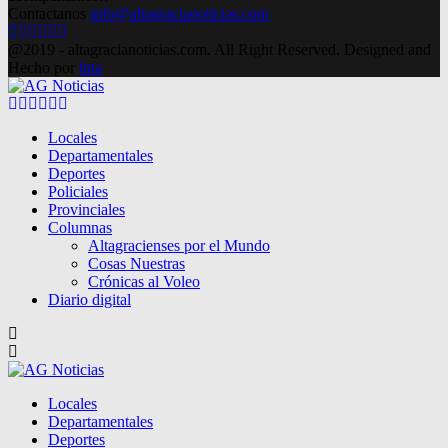
Contactanos
info@altagracianoticias.com
Facebook
Twitter
Instagram
Pinterest
Google
Youtube
@2019 - altagracianoticias.com. All Right Reserved. Designed and
Hecho por
lma
Facebook
Twitter
Instagram
Pinterest
Google
Youtube
Locales
Departamentales
Deportes
Policiales
Provinciales
Columnas
Altagracienses por el Mundo
Cosas Nuestras
Crónicas al Voleo
Diario digital
Locales
Departamentales
Deportes