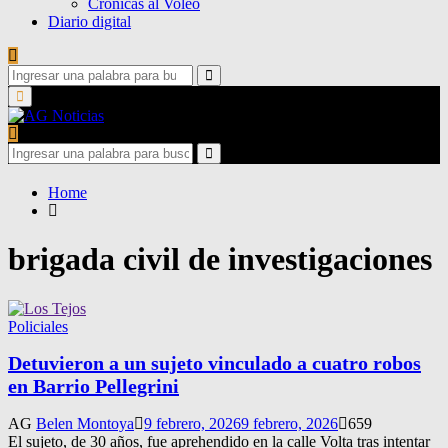
Crónicas al Voleo
Diario digital
Search
for:
Search
Primary
Menu
Search
for:
Search
Home
brigada civil de investigaciones
Policiales
Detuvieron a un sujeto vinculado a cuatro robos
en Barrio Pellegrini
AG
Belen Montoya
9 febrero, 2026
9 febrero, 2026
659
El sujeto, de 30 años, fue aprehendido en la calle Volta tras intentar