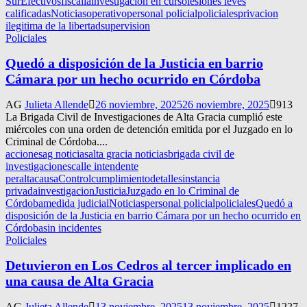
Sur
Efectivos
fiscalia
investigacion en curso
lesiones leves
calificadas
Noticias
operativo
personal policial
policiales
privacion
ilegitima de la libertad
supervision
Policiales
Quedó a disposición de la Justicia en barrio
Cámara por un hecho ocurrido en Córdoba
AG
Julieta Allende
26 noviembre, 2025
26 noviembre, 2025
913
La Brigada Civil de Investigaciones de Alta Gracia cumplió este
miércoles con una orden de detención emitida por el Juzgado en lo
Criminal de Córdoba....
acciones
ag noticias
alta gracia noticias
brigada civil de
investigaciones
calle intendente
peralta
causa
Control
cumplimiento
detalles
instancia
privada
investigacion
Justicia
Juzgado en lo Criminal de
Córdoba
medida judicial
Noticias
personal policial
policiales
Quedó a
disposición de la Justicia en barrio Cámara por un hecho ocurrido en
Córdoba
sin incidentes
Policiales
Detuvieron en Los Cedros al tercer implicado en
una causa de Alta Gracia
AG
Julieta Allende
13 noviembre, 2025
13 noviembre, 2025
1227