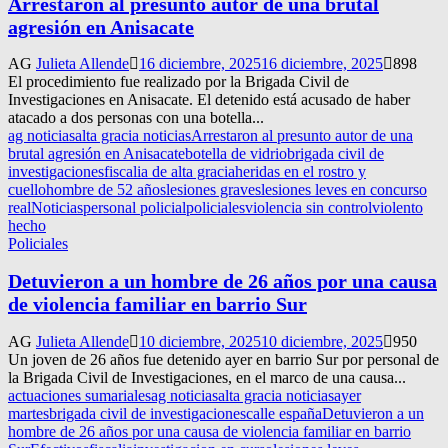
Arrestaron al presunto autor de una brutal
agresión en Anisacate
AG
Julieta Allende
16 diciembre, 2025
16 diciembre, 2025
898
El procedimiento fue realizado por la Brigada Civil de
Investigaciones en Anisacate. El detenido está acusado de haber
atacado a dos personas con una botella...
ag noticias
alta gracia noticias
Arrestaron al presunto autor de una
brutal agresión en Anisacate
botella de vidrio
brigada civil de
investigaciones
fiscalia de alta gracia
heridas en el rostro y
cuello
hombre de 52 años
lesiones graves
lesiones leves en concurso
real
Noticias
personal policial
policiales
violencia sin control
violento
hecho
Policiales
Detuvieron a un hombre de 26 años por una causa
de violencia familiar en barrio Sur
AG
Julieta Allende
10 diciembre, 2025
10 diciembre, 2025
950
Un joven de 26 años fue detenido ayer en barrio Sur por personal de
la Brigada Civil de Investigaciones, en el marco de una causa...
actuaciones sumariales
ag noticias
alta gracia noticias
ayer
martes
brigada civil de investigaciones
calle españa
Detuvieron a un
hombre de 26 años por una causa de violencia familiar en barrio