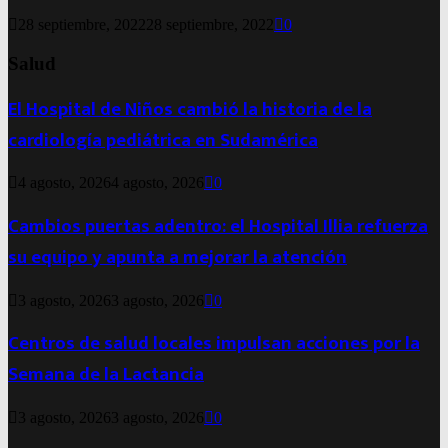
28 septiembre, 2022
28 septiembre, 2022
0
Salud
El Hospital de Niños cambió la historia de la
cardiología pediátrica en Sudamérica
4 agosto, 2026
4 agosto, 2026
0
Cambios puertas adentro: el Hospital Illia refuerza
su equipo y apunta a mejorar la atención
3 agosto, 2026
3 agosto, 2026
0
Centros de salud locales impulsan acciones por la
Semana de la Lactancia
3 agosto, 2026
3 agosto, 2026
0