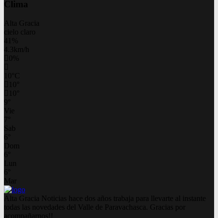
Clima
Alta Gracia
cielo claro
41%
4.3km/h
0%
10
°
C
10
°
10
°
9
°
Vie
7
°
Sab
6
°
Dom
6
°
Lun
6
°
Mar
Alta Gracia Noticias hace dos años trabaja para llevarte al instante
todas las novedades del Valle de Paravachasca. Gracias por
acompañarnos!!