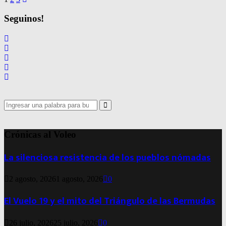
Navegación
de
Seguinos!
entradas
Search
for:
Search
Crónicas al Voleo
La silenciosa resistencia de los pueblos nómadas
2 agosto, 2026
1 agosto, 2026
0
El Vuelo 19 y el mito del Triángulo de las Bermudas
26 julio, 2026
25 julio, 2026
0