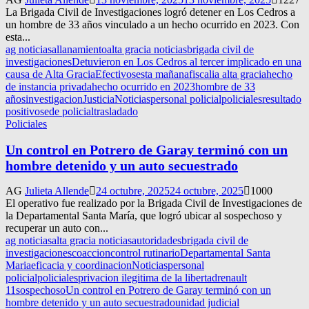
La Brigada Civil de Investigaciones logró detener en Los Cedros a
un hombre de 33 años vinculado a un hecho ocurrido en 2023. Con
esta...
ag noticias
allanamiento
alta gracia noticias
brigada civil de
investigaciones
Detuvieron en Los Cedros al tercer implicado en una
causa de Alta Gracia
Efectivos
esta mañana
fiscalia alta gracia
hecho
de instancia privada
hecho ocurrido en 2023
hombre de 33
años
investigacion
Justicia
Noticias
personal policial
policiales
resultado
positivo
sede policial
trasladado
Policiales
Un control en Potrero de Garay terminó con un
hombre detenido y un auto secuestrado
AG
Julieta Allende
24 octubre, 2025
24 octubre, 2025
1000
El operativo fue realizado por la Brigada Civil de Investigaciones de
la Departamental Santa María, que logró ubicar al sospechoso y
recuperar un auto con...
ag noticias
alta gracia noticias
autoridades
brigada civil de
investigaciones
coaccion
control rutinario
Departamental Santa
Maria
eficacia y coordinacion
Noticias
personal
policial
policiales
privacion ilegitima de la libertad
renault
11
sospechoso
Un control en Potrero de Garay terminó con un
hombre detenido y un auto secuestrado
unidad judicial