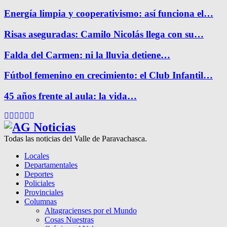
Energía limpia y cooperativismo: así funciona el…
Risas aseguradas: Camilo Nicolás llega con su…
Falda del Carmen: ni la lluvia detiene…
Fútbol femenino en crecimiento: el Club Infantil…
45 años frente al aula: la vida…
Facebook
Twitter
Instagram
Pinterest
Google
Youtube
Todas las noticias del Valle de Paravachasca.
Locales
Departamentales
Deportes
Policiales
Provinciales
Columnas
Altagracienses por el Mundo
Cosas Nuestras