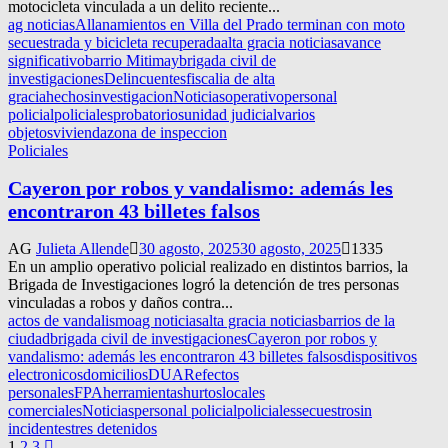
motocicleta vinculada a un delito reciente...
ag noticias
Allanamientos en Villa del Prado terminan con moto
secuestrada y bicicleta recuperada
alta gracia noticias
avance
significativo
barrio Mitimay
brigada civil de
investigaciones
Delincuentes
fiscalia de alta
gracia
hechos
investigacion
Noticias
operativo
personal
policial
policiales
probatorios
unidad judicial
varios
objetos
vivienda
zona de inspeccion
Policiales
Cayeron por robos y vandalismo: además les
encontraron 43 billetes falsos
AG
Julieta Allende
30 agosto, 2025
30 agosto, 2025
1335
En un amplio operativo policial realizado en distintos barrios, la
Brigada de Investigaciones logró la detención de tres personas
vinculadas a robos y daños contra...
actos de vandalismo
ag noticias
alta gracia noticias
barrios de la
ciudad
brigada civil de investigaciones
Cayeron por robos y
vandalismo: además les encontraron 43 billetes falsos
dispositivos
electronicos
domicilios
DUAR
efectos
personales
FPA
herramientas
hurtos
locales
comerciales
Noticias
personal policial
policiales
secuestro
sin
incidentes
tres detenidos
1
2
3