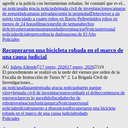
agredir a la policía con herramientas robadas. Se constató que es el...
ag noticias
alta gracia noticias
brigada civil de investigaciones
camaras
de seguridad
camaras privadas
contra la propiedad
Detuvieron a un
sujeto vinculado a cuatro robos en Barrio Pellegrini
dos robos en
menos de 24 horas
filmaciones
fin de semana
hechos
delictivos
herramientas
impunidad
investigacion
Noticias
personal
policial
policiales
procedencia dudosa
zona de El Alto
Policiales
Recuperaron una bicicleta robada en el marco de
una causa judicial
AG
Julieta Allende
17 enero, 2026
17 enero, 2026
519
El procedimiento se realizó en la tarde del viernes por orden de la
Fiscalía de Instrucción de Turno N° 2. La Brigada Civil de
Investigaciones...
ag noticias
allanamiento
alta gracia noticias
barrio parque
virrey
brigada civil de investigaciones
combatir el delito
comienzos de
enero
esclarecer lo sucedido
fiscalia
hecho de
robo
investigacion
Justicia
marca
Noticias
personal
policial
policiales
puesto a disposicion
Recuperaron una bicicleta
robada en el marco de una causa judicial
rodado
Policiales