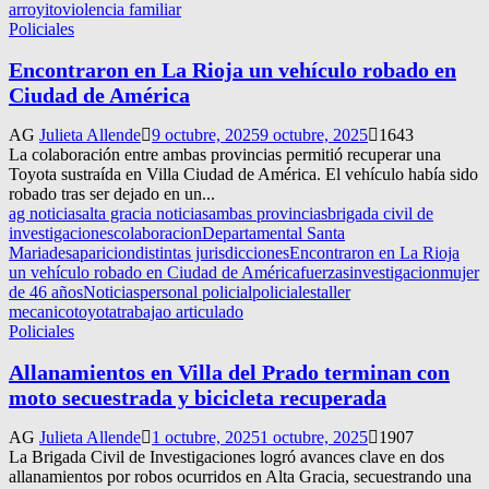
arroyito
violencia familiar
Policiales
Encontraron en La Rioja un vehículo robado en
Ciudad de América
AG
Julieta Allende
9 octubre, 2025
9 octubre, 2025
1643
La colaboración entre ambas provincias permitió recuperar una
Toyota sustraída en Villa Ciudad de América. El vehículo había sido
robado tras ser dejado en un...
ag noticias
alta gracia noticias
ambas provincias
brigada civil de
investigaciones
colaboracion
Departamental Santa
Maria
desaparicion
distintas jurisdicciones
Encontraron en La Rioja
un vehículo robado en Ciudad de América
fuerzas
investigacion
mujer
de 46 años
Noticias
personal policial
policiales
taller
mecanico
toyota
trabajao articulado
Policiales
Allanamientos en Villa del Prado terminan con
moto secuestrada y bicicleta recuperada
AG
Julieta Allende
1 octubre, 2025
1 octubre, 2025
1907
La Brigada Civil de Investigaciones logró avances clave en dos
allanamientos por robos ocurridos en Alta Gracia, secuestrando una