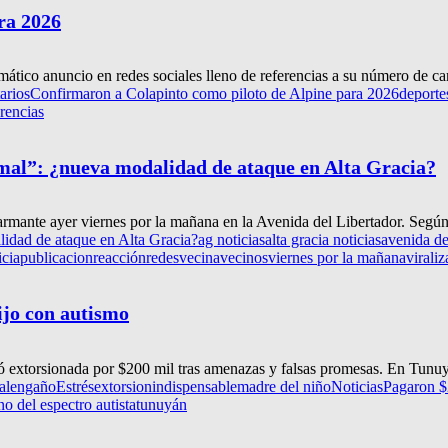
ra 2026
mático anuncio en redes sociales lleno de referencias a su número de carr
arios
Confirmaron a Colapinto como piloto de Alpine para 2026
deporte
erencias
r mal”: ¿nueva modalidad de ataque en Alta Gracia?
armante ayer viernes por la mañana en la Avenida del Libertador. Según
lidad de ataque en Alta Gracia?
ag noticias
alta gracia noticias
avenida de
icia
publicacion
reacción
redes
vecina
vecinos
viernes por la mañana
virali
ijo con autismo
nó extorsionada por $200 mil tras amenazas y falsas promesas. En Tunu
al
engaño
Estrés
extorsion
indispensable
madre del niño
Noticias
Pagaron $2
no del espectro autista
tunuyán