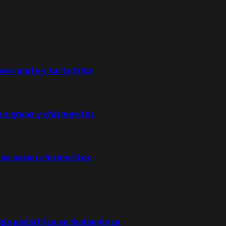
puro mate y torta frita
con grapa y chismecitos
 se pasan chismecitos
ogía pediátrica en Sudamérica