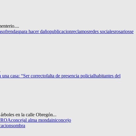
enterio....
as
ofrendas
para hacer daño
publicacion
reclamos
redes sociales
rosarios
se
.
 una casa: “Ser correcto
falta de presencia policial
habitantes del
árboles en la calle Obregón...
 PROA
concejal alma mondaini
concejo
cacion
sombra