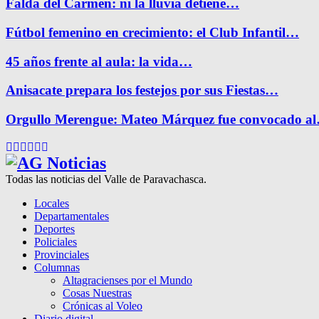
Falda del Carmen: ni la lluvia detiene…
Fútbol femenino en crecimiento: el Club Infantil…
45 años frente al aula: la vida…
Anisacate prepara los festejos por sus Fiestas…
Orgullo Merengue: Mateo Márquez fue convocado a
Facebook
Twitter
Instagram
Pinterest
Google
Youtube
Todas las noticias del Valle de Paravachasca.
Locales
Departamentales
Deportes
Policiales
Provinciales
Columnas
Altagracienses por el Mundo
Cosas Nuestras
Crónicas al Voleo
Diario digital