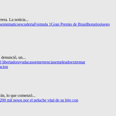
era. La noticia...
s
enigmatico
escuderia
Formula 1
Gran Premio de Brasil
horarios
juego
 denunció, un...
l libertador
ayuda
caso
emergencias
empleado
extremar
zacion
yán, lo que comenzó...
00 mil pesos por el peluche vital de su hijo con