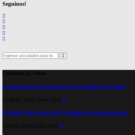
de
Seguinos!
entradas
Search
for:
Search
Crónicas al Voleo
La silenciosa resistencia de los pueblos nómadas
2 agosto, 2026
1 agosto, 2026
0
El Vuelo 19 y el mito del Triángulo de las Bermudas
26 julio, 2026
25 julio, 2026
0