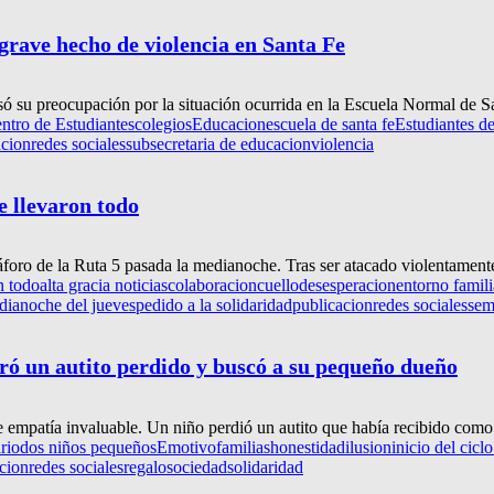
 grave hecho de violencia en Santa Fe
 su preocupación por la situación ocurrida en la Escuela Normal de San
ntro de Estudiantes
colegios
Educacion
escuela de santa fe
Estudiantes de
acion
redes sociales
subsecretaria de educacion
violencia
e llevaron todo
foro de la Ruta 5 pasada la medianoche. Tras ser atacado violentamente
n todo
alta gracia noticias
colaboracion
cuello
desesperacion
entorno famili
dianoche del jueves
pedido a la solidaridad
publicacion
redes sociales
sem
tró un autito perdido y buscó a su pequeño dueño
 empatía invaluable. Un niño perdió un autito que había recibido como 
rio
dos niños pequeños
Emotivo
familias
honestidad
ilusion
inicio del ciclo
cion
redes sociales
regalo
sociedad
solidaridad