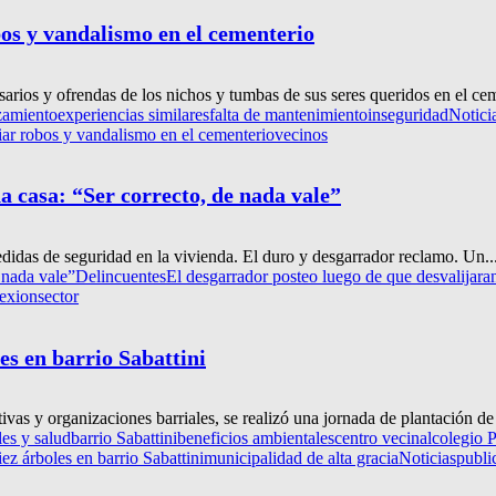
bos y vandalismo en el cementerio
sarios y ofrendas de los nichos y tumbas de sus seres queridos en el cem
zamiento
experiencias similares
falta de mantenimiento
inseguridad
Notici
iar robos y vandalismo en el cementerio
vecinos
a casa: “Ser correcto, de nada vale”
edidas de seguridad en la vivienda. El duro y desgarrador reclamo. Un..
 nada vale”
Delincuentes
El desgarrador posteo luego de que desvalijaran
lexion
sector
es en barrio Sabattini
ivas y organizaciones barriales, se realizó una jornada de plantación de 
es y salud
barrio Sabattini
beneficios ambientales
centro vecinal
colegio
ez árboles en barrio Sabattini
municipalidad de alta gracia
Noticias
publi