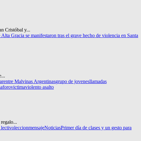
 Cristóbal y...
 Alta Gracia se manifestaron tras el grave hecho de violencia en Santa
...
ar
entre Malvinas Argentinas
grupo de jovenes
llamadas
aforo
victima
violento asalto
regalo...
 lectivo
leccion
mensaje
Noticias
Primer día de clases y un gesto para