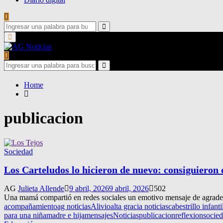
Search
for:
Search
Primary
Menu
Search
for:
Search
Home
publicacion
Sociedad
Los Carteludos lo hicieron de nuevo: consiguieron 
AG
Julieta Allende
9 abril, 2026
9 abril, 2026
502
Una mamá compartió en redes sociales un emotivo mensaje de agradecim
acompañamiento
ag noticias
Alivio
alta gracia noticias
cabestrillo infanti
para una niña
madre e hija
mensajes
Noticias
publicacion
reflexion
socie