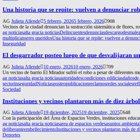
Una historia que se repite: vuelven a denunciar ro
AG
Julieta Allende
5 febrero, 2026
5 febrero, 2026
908
Vecinos de la ciudad denuncian la sustracción sistemática de flores, ro
ag noticias
alta gracia noticias
Delincuentes
denuncias
descargo
desmale
multiplican
seres queridos
Una historia que se repite: vuelven a denunc
Inseguridad
El desgarrador posteo luego de que desvalijaran un
AG
Julieta Allende
10 enero, 2026
10 enero, 2026
709
Un vecino de barrio El Mirador sufrió el robo a pesar de diferentes m
ag noticias
alta gracia noticias
autoridades
condiciones edilicias
daños
de
sector
inseguridad
Noticias
posteo
publicacion
reclamos
redes sociales
ref
Sociedad
Instituciones y vecinos plantaron más de diez árbol
AG
Julieta Allende
19 diciembre, 2025
19 diciembre, 2025
648
Con la participación del Área de Espacios Verdes, instituciones educat
ag noticias
alta gracia noticias
area de espacios verdes
asuntos ambiental
deliberante
embellecimiento
Instituciones y vecinos plantaron más de di
Deportes