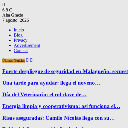
6.8
C
Alta Gracia
7 agosto, 2026
Inicio
Blog
Privacy
Advertisement
Contact
Últimas Noticias
Fuerte despliegue de seguridad en Malagueño: secue
Una tarde para ayudar: llega el noveno…
Día del Veterinario: el rol clave de…
Energía limpia y cooperativismo: así funciona el…
Risas aseguradas: Camilo Nicolás llega con su…