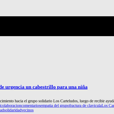
de urgencia un cabestrillo para una niña
iento hacia el grupo solidario Los Carteludos, luego de recibir ayuda
l
colaboracion
comentarios
empatia del grupo
fractura de clavicula
Los Car
dad
solidaridad
vecinos