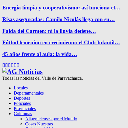
Energía limpia y cooperativismo: así funciona el…
Risas aseguradas: Camilo Nicolás llega con su…
Falda del Carmen: ni la lluvia detiene…
Fútbol femenino en crecimiento: el Club Infantil…
45 años frente al aula: la vida…
Facebook
Twitter
Instagram
Pinterest
Google
Youtube
Todas las noticias del Valle de Paravachasca.
Locales
Departamentales
Deportes
Policiales
Provinciales
Columnas
Altagracienses por el Mundo
Cosas Nuestras