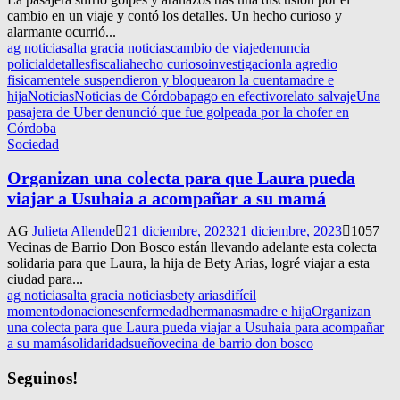
cambio en un viaje y contó los detalles. Un hecho curioso y
alarmante ocurrió...
ag noticias
alta gracia noticias
cambio de viaje
denuncia
policial
detalles
fiscalia
hecho curioso
investigacion
la agredio
fisicamente
le suspendieron y bloquearon la cuenta
madre e
hija
Noticias
Noticias de Córdoba
pago en efectivo
relato salvaje
Una
pasajera de Uber denunció que fue golpeada por la chofer en
Córdoba
Sociedad
Organizan una colecta para que Laura pueda
viajar a Usuhaia a acompañar a su mamá
AG
Julieta Allende
21 diciembre, 2023
21 diciembre, 2023
1057
Vecinas de Barrio Don Bosco están llevando adelante esta colecta
solidaria para que Laura, la hija de Bety Arias, logré viajar a esta
ciudad para...
ag noticias
alta gracia noticias
bety arias
difícil
momento
donaciones
enfermedad
hermanas
madre e hija
Organizan
una colecta para que Laura pueda viajar a Usuhaia para acompañar
a su mamá
solidaridad
sueño
vecina de barrio don bosco
Seguinos!