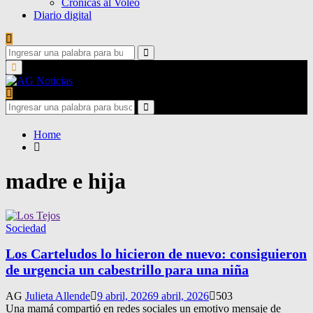
Crónicas al Voleo
Diario digital
Search
for:
Search
Primary
Menu
Search
for:
Search
Home
madre e hija
Sociedad
Los Carteludos lo hicieron de nuevo: consiguieron
de urgencia un cabestrillo para una niña
AG
Julieta Allende
9 abril, 2026
9 abril, 2026
503
Una mamá compartió en redes sociales un emotivo mensaje de