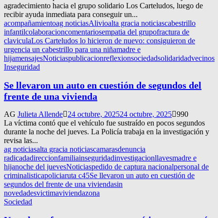
agradecimiento hacia el grupo solidario Los Carteludos, luego de
recibir ayuda inmediata para conseguir un...
acompañamiento
ag noticias
Alivio
alta gracia noticias
cabestrillo
infantil
colaboracion
comentarios
empatia del grupo
fractura de
clavicula
Los Carteludos lo hicieron de nuevo: consiguieron de
urgencia un cabestrillo para una niña
madre e
hija
mensajes
Noticias
publicacion
reflexion
sociedad
solidaridad
vecinos
Inseguridad
Se llevaron un auto en cuestión de segundos del
frente de una vivienda
AG
Julieta Allende
24 octubre, 2025
24 octubre, 2025
990
La víctima contó que el vehículo fue sustraído en pocos segundos
durante la noche del jueves. La Policía trabaja en la investigación y
revisa las...
ag noticias
alta gracia noticias
camaras
denuncia
radicada
direccion
familia
inseguridad
investigacion
llaves
madre e
hija
noche del jueves
Noticias
pedido de captura nacional
personal de
criminalistica
policia
ruta c45
Se llevaron un auto en cuestión de
segundos del frente de una vivienda
sin
novedades
victima
vivienda
zona
Sociedad