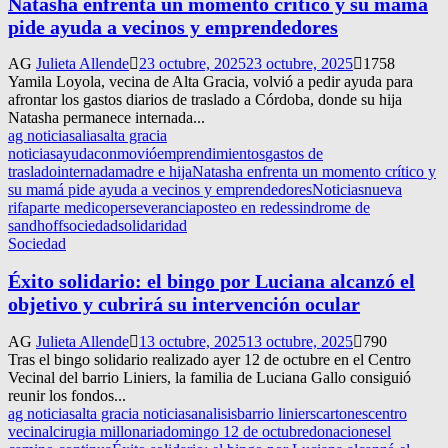
Natasha enfrenta un momento crítico y su mamá
pide ayuda a vecinos y emprendedores
AG
Julieta Allende
23 octubre, 2025
23 octubre, 2025
1758
Yamila Loyola, vecina de Alta Gracia, volvió a pedir ayuda para
afrontar los gastos diarios de traslado a Córdoba, donde su hija
Natasha permanece internada...
ag noticias
alias
alta gracia
noticias
ayuda
conmovió
emprendimientos
gastos de
traslado
internada
madre e hija
Natasha enfrenta un momento crítico y
su mamá pide ayuda a vecinos y emprendedores
Noticias
nueva
rifa
parte medico
perseverancia
posteo en redes
sindrome de
sandhoff
sociedad
solidaridad
Sociedad
Éxito solidario: el bingo por Luciana alcanzó el
objetivo y cubrirá su intervención ocular
AG
Julieta Allende
13 octubre, 2025
13 octubre, 2025
790
Tras el bingo solidario realizado ayer 12 de octubre en el Centro
Vecinal del barrio Liniers, la familia de Luciana Gallo consiguió
reunir los fondos...
ag noticias
alta gracia noticias
analisis
barrio liniers
cartones
centro
vecinal
cirugia millonaria
domingo 12 de octubre
donaciones
el