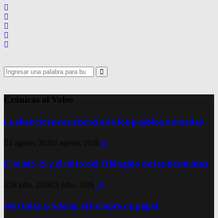
Search
for:
Search
Crónicas al Voleo
La silenciosa resistencia de los pueblos nómadas
2 agosto, 2026
1 agosto, 2026
0
El Vuelo 19 y el mito del Triángulo de las Bermudas
26 julio, 2026
25 julio, 2026
0
Matthias Sindelar, el hombre de papel