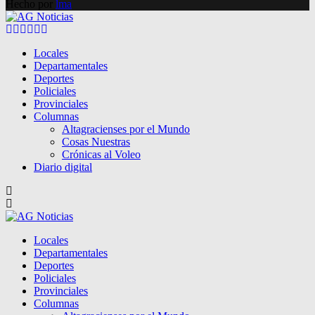
Hecho por
lma
Facebook
Twitter
Instagram
Pinterest
Google
Youtube
Locales
Departamentales
Deportes
Policiales
Provinciales
Columnas
Altagracienses por el Mundo
Cosas Nuestras
Crónicas al Voleo
Diario digital
Locales
Departamentales
Deportes
Policiales
Provinciales
Columnas