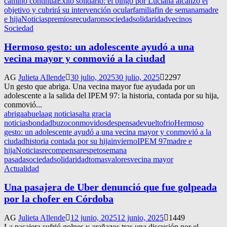
camino continua
Éxito solidario: el bingo por Luciana alcanzó el
objetivo y cubrirá su intervención ocular
familia
fin de semana
madre
e hija
Noticias
premios
recudaron
sociedad
solidaridad
vecinos
Sociedad
Hermoso gesto: un adolescente ayudó a una
vecina mayor y conmovió a la ciudad
AG
Julieta Allende
30 julio, 2025
30 julio, 2025
2297
Un gesto que abriga. Una vecina mayor fue ayudada por un
adolescente a la salida del IPEM 97: la historia, contada por su hija,
conmovió...
abriga
abuela
ag noticias
alta gracia
noticias
bondad
buzo
conmovidos
despensa
devuelto
frio
Hermoso
gesto: un adolescente ayudó a una vecina mayor y conmovió a la
ciudad
historia contada por su hija
invierno
IPEM 97
madre e
hija
Noticias
recompensa
respeto
semana
pasada
sociedad
solidaridad
tomas
valores
vecina mayor
Actualidad
Una pasajera de Uber denunció que fue golpeada
por la chofer en Córdoba
AG
Julieta Allende
12 junio, 2025
12 junio, 2025
1449
La pasajera sufrió golpes y arañazos tras una discusión por el