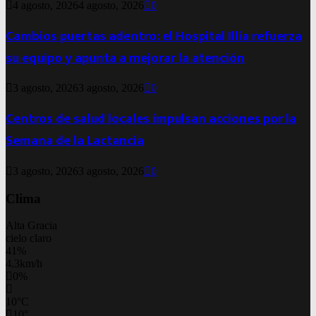
4 agosto, 2026
4 agosto, 2026
0
Cambios puertas adentro: el Hospital Illia refuerza
su equipo y apunta a mejorar la atención
3 agosto, 2026
3 agosto, 2026
0
Centros de salud locales impulsan acciones por la
Semana de la Lactancia
3 agosto, 2026
3 agosto, 2026
0
Clima
Alta Gracia
cielo claro
41%
4.3km/h
0%
10
°
C
10
°