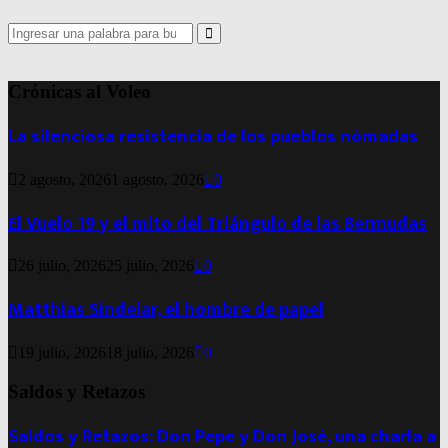
Search
for:
Search
Crónicas al Voleo
La silenciosa resistencia de los pueblos nómadas
2 agosto, 2026
1 agosto, 2026
0
El Vuelo 19 y el mito del Triángulo de las Bermudas
26 julio, 2026
25 julio, 2026
0
Matthias Sindelar, el hombre de papel
19 julio, 2026
18 julio, 2026
0
Saldos y Retazos
Saldos y Retazos: Don Pepe y Don José, una charla a