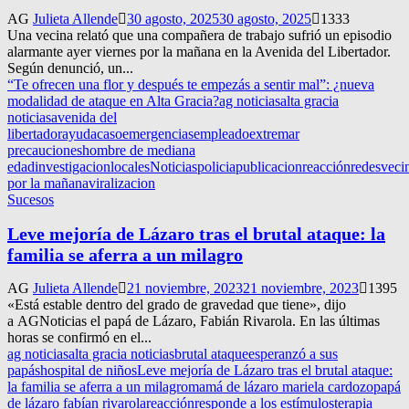
AG
Julieta Allende
30 agosto, 2025
30 agosto, 2025
1333
Una vecina relató que una compañera de trabajo sufrió un episodio
alarmante ayer viernes por la mañana en la Avenida del Libertador.
Según denunció, un...
“Te ofrecen una flor y después te empezás a sentir mal”: ¿nueva
modalidad de ataque en Alta Gracia?
ag noticias
alta gracia
noticias
avenida del
libertador
ayuda
caso
emergencias
empleado
extremar
precauciones
hombre de mediana
edad
investigacion
locales
Noticias
policia
publicacion
reacción
redes
veci
por la mañana
viralizacion
Sucesos
Leve mejoría de Lázaro tras el brutal ataque: la
familia se aferra a un milagro
AG
Julieta Allende
21 noviembre, 2023
21 noviembre, 2023
1395
«Está estable dentro del grado de gravedad que tiene», dijo
a AGNoticias el papá de Lázaro, Fabián Rivarola. En las últimas
horas se confirmó en el...
ag noticias
alta gracia noticias
brutal ataque
esperanzó a sus
papás
hospital de niños
Leve mejoría de Lázaro tras el brutal ataque:
la familia se aferra a un milagro
mamá de lázaro mariela cardozo
papá
de lázaro fabían rivarola
reacción
responde a los estímulos
terapia