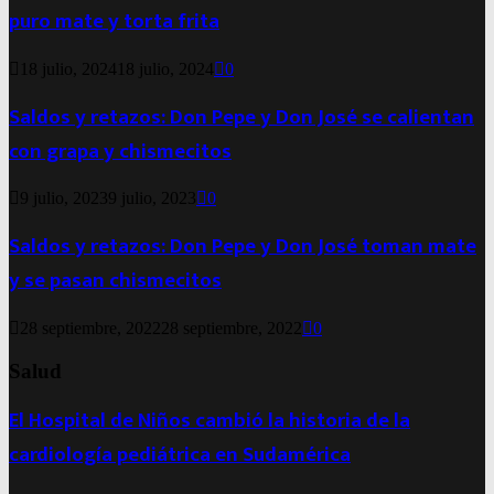
puro mate y torta frita
18 julio, 2024
18 julio, 2024
0
Saldos y retazos: Don Pepe y Don José se calientan
con grapa y chismecitos
9 julio, 2023
9 julio, 2023
0
Saldos y retazos: Don Pepe y Don José toman mate
y se pasan chismecitos
28 septiembre, 2022
28 septiembre, 2022
0
Salud
El Hospital de Niños cambió la historia de la
cardiología pediátrica en Sudamérica