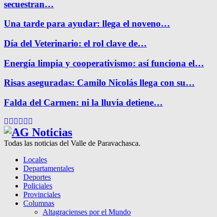
secuestran…
Una tarde para ayudar: llega el noveno…
Día del Veterinario: el rol clave de…
Energía limpia y cooperativismo: así funciona el…
Risas aseguradas: Camilo Nicolás llega con su…
Falda del Carmen: ni la lluvia detiene…
Facebook
Twitter
Instagram
Pinterest
Google
Youtube
Todas las noticias del Valle de Paravachasca.
Locales
Departamentales
Deportes
Policiales
Provinciales
Columnas
Altagracienses por el Mundo