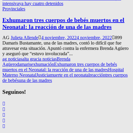
intensiva
ya hay cuatro detenidos
Provinciales
Exhumaron tres cuerpos de bebés muertos en el
Neonatal: la reacción de una de las madres
AG
Julieta Allende
4 noviembre, 2022
4 noviembre, 2022
899
Damaris Bustamante, una de las madres, contó lo difícil que fue
atravesar esta situación. Apuntó contra la enfermera Brenda Agüero
y aseguró que “estuvo involucrada”...
ag noticias
alta gracia noticias
Brenda
Agüero
damaris
exhumación
Exhumaron tres cuerpos de bebés
muertos en el Neonatal: la reacción de una de las madres
Hospital
Materno Neonatal
Justicia
muerte en el neonatal
reacción
tres cuerpos
de bebés
una de las madres
Seguinos!