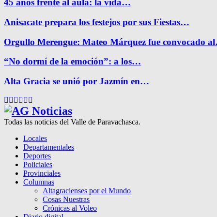
45 años frente al aula: la vida…
Anisacate prepara los festejos por sus Fiestas…
Orgullo Merengue: Mateo Márquez fue convocado a
“No dormí de la emoción”: a los…
Alta Gracia se unió por Jazmín en…
Facebook
Twitter
Instagram
Pinterest
Google
Youtube
Todas las noticias del Valle de Paravachasca.
Locales
Departamentales
Deportes
Policiales
Provinciales
Columnas
Altagracienses por el Mundo
Cosas Nuestras
Crónicas al Voleo
Diario digital