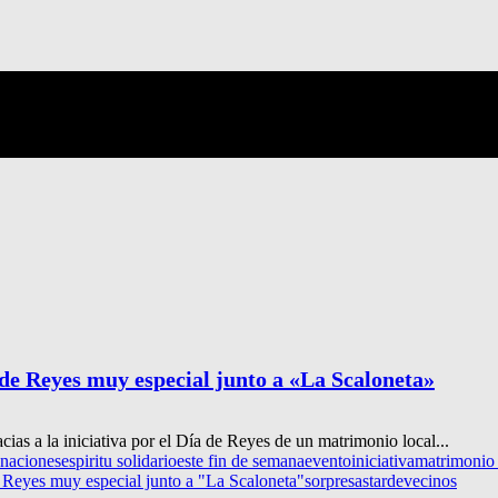
 de Reyes muy especial junto a «La Scaloneta»
acias a la iniciativa por el Día de Reyes de un matrimonio local...
naciones
espiritu solidario
este fin de semana
evento
iniciativa
matrimonio 
e Reyes muy especial junto a "La Scaloneta"
sorpresas
tarde
vecinos