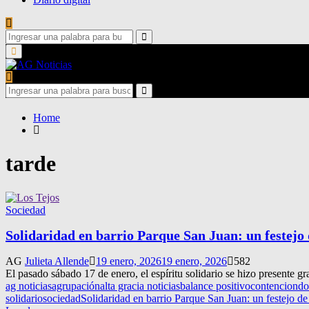
Search
for:
Search
Primary
Menu
Search
for:
Search
Home
tarde
Sociedad
Solidaridad en barrio Parque San Juan: un festejo
AG
Julieta Allende
19 enero, 2026
19 enero, 2026
582
El pasado sábado 17 de enero, el espíritu solidario se hizo presente gr
ag noticias
agrupación
alta gracia noticias
balance positivo
contencion
do
solidario
sociedad
Solidaridad en barrio Parque San Juan: un festejo d