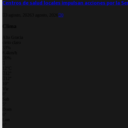
Centros de salud locales impulsan acciones por la S
3 agosto, 2026
3 agosto, 2026
0
Clima
Alta Gracia
cielo claro
33%
8.4km/h
0%
12
°
C
12
°
12
°
10
°
Vie
8
°
Sab
5
°
Dom
6
°
Lun
6
°