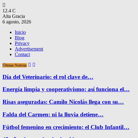
12.4
C
Alta Gracia
6 agosto, 2026
Inicio
Blog
Privacy
Advertisement
Contact
Últimas Noticias
Día del Veterinario: el rol clave de…
Energía limpia y cooperativismo: así funciona el…
Risas aseguradas: Camilo Nicolás llega con su…
Falda del Carmen: ni la lluvia detiene…
Fútbol femenino en crecimiento: el Club Infantil…