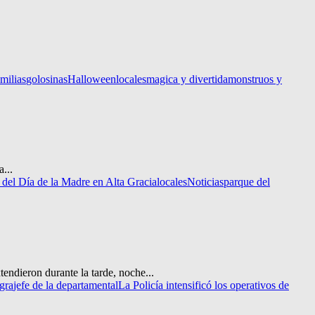
amilias
golosinas
Halloween
locales
magica y divertida
monstruos y
...
de del Día de la Madre en Alta Gracia
locales
Noticias
parque del
tendieron durante la tarde, noche...
agra
jefe de la departamental
La Policía intensificó los operativos de