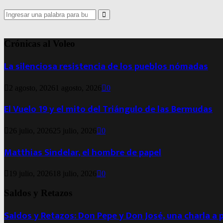
Search
for:
Search
Crónicas al Voleo
La silenciosa resistencia de los pueblos nómadas
2 agosto, 2026
1 agosto, 2026
0
El Vuelo 19 y el mito del Triángulo de las Bermudas
26 julio, 2026
25 julio, 2026
0
Matthias Sindelar, el hombre de papel
19 julio, 2026
18 julio, 2026
0
Saldos y Retazos
Saldos y Retazos: Don Pepe y Don José, una charla a 