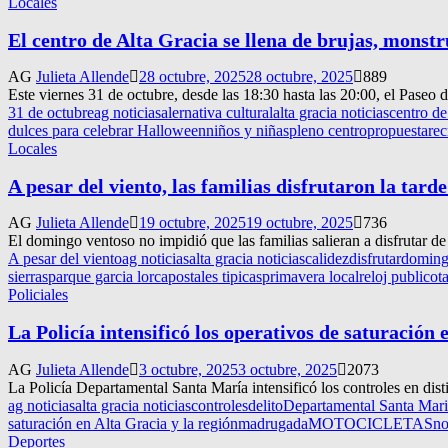
Locales
El centro de Alta Gracia se llena de brujas, monst
AG
Julieta Allende
28 octubre, 2025
28 octubre, 2025
889
Este viernes 31 de octubre, desde las 18:30 hasta las 20:00, el Paseo d
31 de octubre
ag noticias
alernativa cultural
alta gracia noticias
centro d
dulces para celebrar Halloween
niños y niñas
pleno centro
propuesta
rec
Locales
A pesar del viento, las familias disfrutaron la tar
AG
Julieta Allende
19 octubre, 2025
19 octubre, 2025
736
El domingo ventoso no impidió que las familias salieran a disfrutar de 
A pesar del viento
ag noticias
alta gracia noticias
calidez
disfrutar
doming
sierras
parque garcia lorca
postales tipicas
primavera local
reloj publico
t
Policiales
La Policía intensificó los operativos de saturación 
AG
Julieta Allende
3 octubre, 2025
3 octubre, 2025
2073
La Policía Departamental Santa María intensificó los controles en dist
ag noticias
alta gracia noticias
controles
delito
Departamental Santa Mar
saturación en Alta Gracia y la región
madrugada
MOTOCICLETAS
n
Deportes