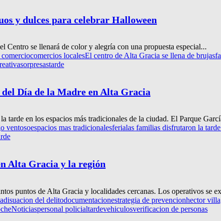
ruos y dulces para celebrar Halloween
el Centro se llenará de color y alegría con una propuesta especial...
e comercio
comercios locales
El centro de Alta Gracia se llena de brujas
f
reativa
sorpresas
tarde
de del Día de la Madre en Alta Gracia
la tarde en los espacios más tradicionales de la ciudad. El Parque García
o ventoso
espacios mas tradicionales
feria
las familias disfrutaron la tar
arde
en Alta Gracia y la región
intos puntos de Alta Gracia y localidades cercanas. Los operativos se ex
ia
disuacion del delito
documentacion
estrategia de prevencion
hector vill
oche
Noticias
personal policial
tarde
vehiculos
verificacion de personas