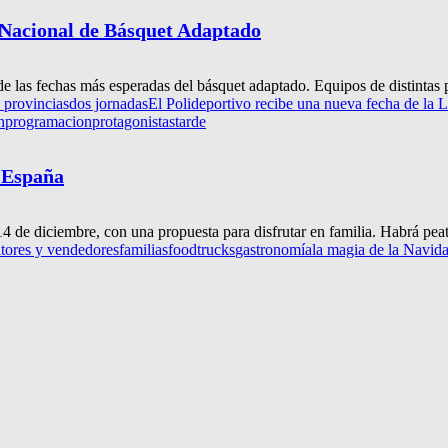
a Nacional de Básquet Adaptado
e las fechas más esperadas del básquet adaptado. Equipos de distintas p
s provincias
dos jornadas
El Polideportivo recibe una nueva fecha de la
n
programacion
protagonistas
tarde
e España
4 de diciembre, con una propuesta para disfrutar en familia. Habrá peat
tores y vendedores
familias
foodtrucks
gastronomía
la magia de la Navida