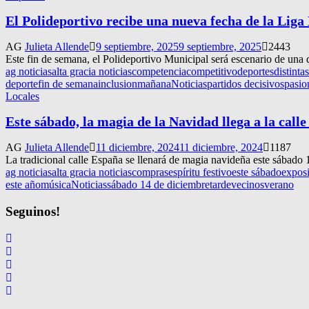
El Polideportivo recibe una nueva fecha de la Lig
AG
Julieta Allende
9 septiembre, 2025
9 septiembre, 2025
2443
Este fin de semana, el Polideportivo Municipal será escenario de una d
ag noticias
alta gracia noticias
competencia
competitivo
deportes
distinta
deporte
fin de semana
inclusion
mañana
Noticias
partidos decisivos
pasio
Locales
Este sábado, la magia de la Navidad llega a la call
AG
Julieta Allende
11 diciembre, 2024
11 diciembre, 2024
1187
La tradicional calle España se llenará de magia navideña este sábado 1
ag noticias
alta gracia noticias
compras
espíritu festivo
este sábado
exposi
este año
música
Noticias
sábado 14 de diciembre
tarde
vecinos
verano
Seguinos!