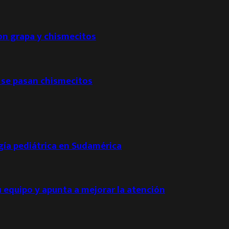
con grapa y chismecitos
 se pasan chismecitos
ogía pediátrica en Sudamérica
u equipo y apunta a mejorar la atención