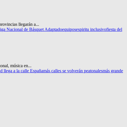
rovincias llegarán a...
 Liga Nacional de Básquet Adaptado
equipos
espiritu inclusivo
fiesta del
onal, música en...
d llega a la calle España
más calles se volverán peatonales
más grande