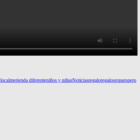
local
merienda diferente
niños y niñas
Noticias
regalo
regalos
ropa
ropero