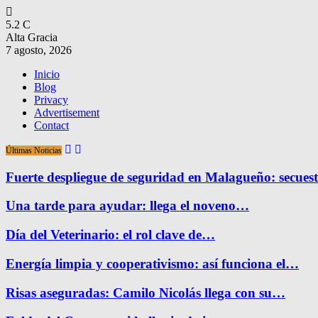
5.2
C
Alta Gracia
7 agosto, 2026
Inicio
Blog
Privacy
Advertisement
Contact
Últimas Noticias
Fuerte despliegue de seguridad en Malagueño: secue
Una tarde para ayudar: llega el noveno…
Día del Veterinario: el rol clave de…
Energía limpia y cooperativismo: así funciona el…
Risas aseguradas: Camilo Nicolás llega con su…