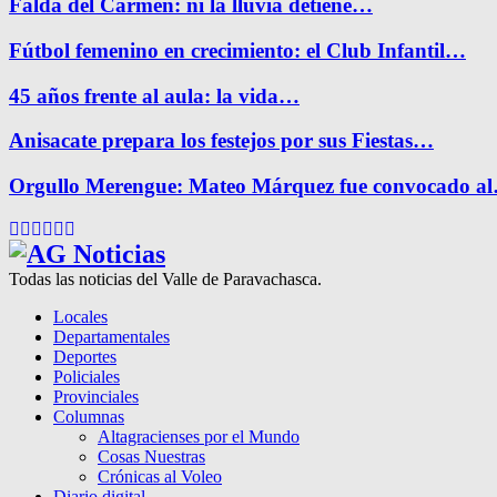
Falda del Carmen: ni la lluvia detiene…
Fútbol femenino en crecimiento: el Club Infantil…
45 años frente al aula: la vida…
Anisacate prepara los festejos por sus Fiestas…
Orgullo Merengue: Mateo Márquez fue convocado a
Facebook
Twitter
Instagram
Pinterest
Google
Youtube
Todas las noticias del Valle de Paravachasca.
Locales
Departamentales
Deportes
Policiales
Provinciales
Columnas
Altagracienses por el Mundo
Cosas Nuestras
Crónicas al Voleo
Diario digital