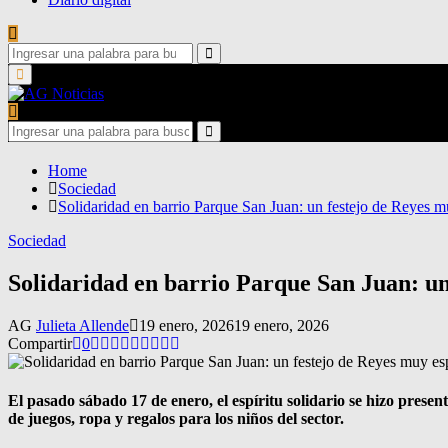
Search
for:
Search
Primary
Menu
Search
for:
Search
Home
Sociedad
Solidaridad en barrio Parque San Juan: un festejo de Reyes m
Sociedad
Solidaridad en barrio Parque San Juan: un
AG
Julieta Allende
19 enero, 2026
19 enero, 2026
Compartir
0
El pasado sábado 17 de enero, el espíritu solidario se hizo prese
de juegos, ropa y regalos para los niños del sector.