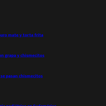
puro mate y torta frita
con grapa y chismecitos
 se pasan chismecitos