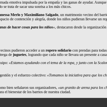
rnada emotiva impulsada por la empatía y las ganas de ayudar. Aunque l
 se trata de sacar una sonrisa a los más chicos.
nessa Merlo y Maximiliano Salgado
, un matrimonio vecino del barr
n espacio de contención y alegría, donde los niños pudieran llevarse un r
as de hacer cosas para los niños
«
, destacaron desde la organización
 vecinos pudieron acceder a un
ropero solidario
con prendas para todas
ntrega de
juguetes
, logrando que cada niño se llevara un presente a casa
quipo:
«Estamos ayudando con el tema de la ropa, y junto con la Scalone
gestión y el esfuerzo colectivo:
«Tomamos la iniciativa para que los chi
como bien señalaron sus organizadores,
«un granito de arena para los 
ara el bienestar de los barrios de nuestra ciudad.