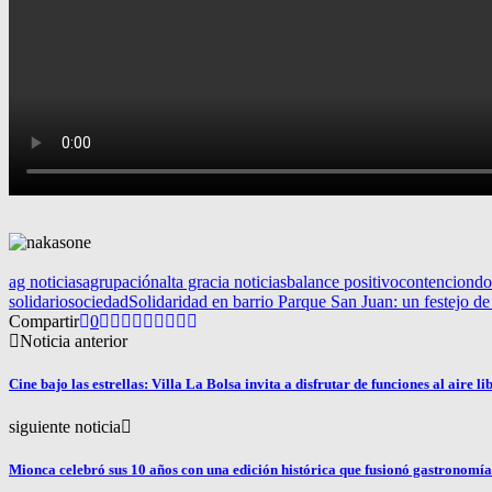
ag noticias
agrupación
alta gracia noticias
balance positivo
contencion
do
solidario
sociedad
Solidaridad en barrio Parque San Juan: un festejo d
Compartir
0
Noticia anterior
Cine bajo las estrellas: Villa La Bolsa invita a disfrutar de funciones al aire li
siguiente noticia
Mionca celebró sus 10 años con una edición histórica que fusionó gastronomía