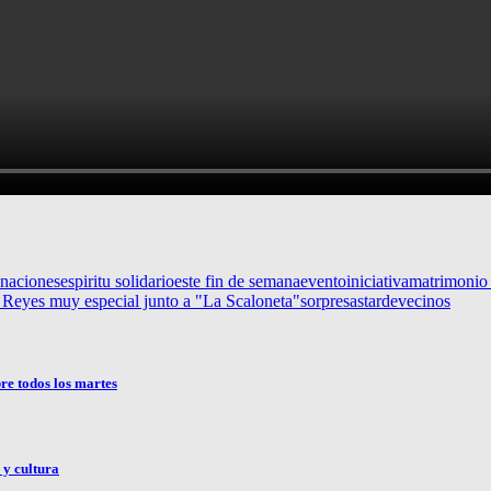
naciones
espiritu solidario
este fin de semana
evento
iniciativa
matrimonio 
e Reyes muy especial junto a "La Scaloneta"
sorpresas
tarde
vecinos
bre todos los martes
 y cultura