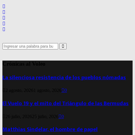
entradas
Search
for:
Search
Crónicas al Voleo
La silenciosa resistencia de los pueblos nómadas
2 agosto, 2026
1 agosto, 2026
0
El Vuelo 19 y el mito del Triángulo de las Bermudas
26 julio, 2026
25 julio, 2026
0
Matthias Sindelar, el hombre de papel