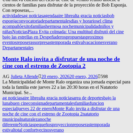
cientos de familias para disfrutar de la proyección de Bob Esponja.
Con reposeras,...
actividades
ag noticias
agenda
aire libre
alta gracia noticias
bob
esponja
convocatoria
departamentales
dias y horarios
el clima
acompañó
exito
familias
hermosa noche
municipalidad
niños y
niñas
Noticias
Plaza Evita colmada: Una multitud disfrutó del cine
bajo las estrellas en Despeñaderos
propuestas
proximos
eventos
reposeras
sorpresas
temporada estival
vacaciones
verano
Departamentales
Monte Ralo invita a disfrutar de una noche de
cine con el estreno de Zootopia 2
AG
Julieta Allende
20 enero, 2026
20 enero, 2026
598
La Municipalidad de Monte Ralo organiza una jornada especial para
toda la familia este jueves 22 a las 20:30 horas en el Natatorio
Municipal. Se...
ag noticias
aire libre
alta gracia noticias
area de deportes
bajo la
luna
buen cine
consigna
departamentales
familias
funcion
especial
jueves 22 de enero
Monte Ralo invita a disfrutar de una
noche de cine con el estreno de Zootopia 2
natatorio
municipal
naturaleza
noche
diferente
Noticias
pequeños
proyeccion
reposeras
temporada
estival
total confort
vecinos
verano