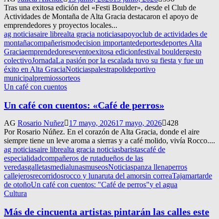
Tras una exitosa edición del «Festi Boulder», desde el Club de
Actividades de Montaña de Alta Gracia destacaron el apoyo de
emprendedores y proyectos locales...
ag noticias
aire libre
alta gracia noticias
apoyo
club de actividades de
montaña
compañerismo
decision importante
deportes
deportes Alta
Gracia
emprendedores
evento
exitosa edicion
festival boulder
gesto
colectivo
Jornada
La pasión por la escalada tuvo su fiesta y fue un
éxito en Alta Gracia
Noticias
palestra
polideportivo
municipal
premios
sorteos
Un café con cuentos
Un café con cuentos: «Café de perros»
AG
Rosario Nuñez
17 mayo, 2026
17 mayo, 2026
428
Por Rosario Núñez. En el corazón de Alta Gracia, donde el aire
siempre tiene un leve aroma a sierras y a café molido, vivía Rocco....
ag noticias
aire libre
alta gracia noticias
baristas
café de
especialidad
compañeros de ruta
dueños de las
veredas
galletas
medialunas
museos
Noticias
panza llena
perros
callejeros
recorridos
rocco y luna
ruta del amor
sin correa
Tajamar
tarde
de otoño
Un café con cuentos: "Café de perros"
y el agua
Cultura
Más de cincuenta artistas pintarán las calles este