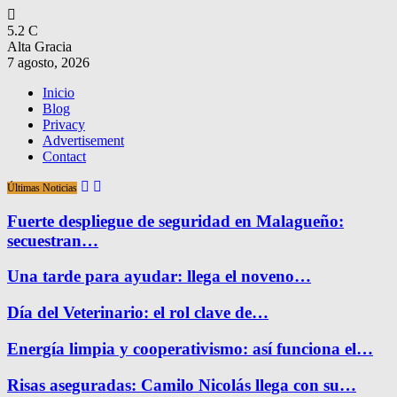
5.2
C
Alta Gracia
7 agosto, 2026
Inicio
Blog
Privacy
Advertisement
Contact
Últimas Noticias
Fuerte despliegue de seguridad en Malagueño:
secuestran…
Una tarde para ayudar: llega el noveno…
Día del Veterinario: el rol clave de…
Energía limpia y cooperativismo: así funciona el…
Risas aseguradas: Camilo Nicolás llega con su…