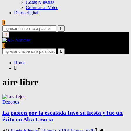
Cosas Nuestras
Crónicas al Voleo
Diario digital
Search
for:
Search
Primary
Menu
Search
for:
Search
Home
aire libre
Deportes
La pasión por la escalada tuvo su fiesta y fue un
éxito en Alta Gracia
AG
Julieta Allende
13 junio, 2026
13 junio, 2026
398