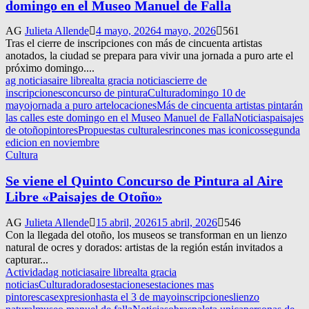
domingo en el Museo Manuel de Falla
AG
Julieta Allende
4 mayo, 2026
4 mayo, 2026
561
Tras el cierre de inscripciones con más de cincuenta artistas
anotados, la ciudad se prepara para vivir una jornada a puro arte el
próximo domingo....
ag noticias
aire libre
alta gracia noticias
cierre de
inscripciones
concurso de pintura
Cultura
domingo 10 de
mayo
jornada a puro arte
locaciones
Más de cincuenta artistas pintarán
las calles este domingo en el Museo Manuel de Falla
Noticias
paisajes
de otoño
pintores
Propuestas culturales
rincones mas iconicos
segunda
edicion en noviembre
Cultura
Se viene el Quinto Concurso de Pintura al Aire
Libre «Paisajes de Otoño»
AG
Julieta Allende
15 abril, 2026
15 abril, 2026
546
Con la llegada del otoño, los museos se transforman en un lienzo
natural de ocres y dorados: artistas de la región están invitados a
capturar...
Actividad
ag noticias
aire libre
alta gracia
noticias
Cultura
dorados
estaciones
estaciones mas
pintorescas
expresion
hasta el 3 de mayo
inscripciones
lienzo