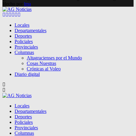
Hecho por
lma
Facebook
Twitter
Instagram
Pinterest
Google
Youtube
Locales
Departamentales
Deportes
Policiales
Provinciales
Columnas
Altagracienses por el Mundo
Cosas Nuestras
Crónicas al Voleo
Diario digital
Locales
Departamentales
Deportes
Policiales
Provinciales
Columnas