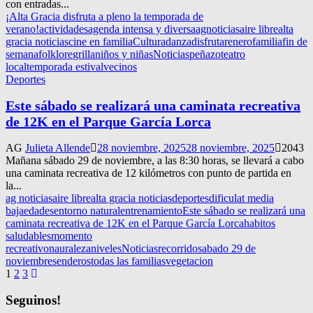
con entradas...
¡Alta Gracia disfruta a pleno la temporada de
verano!
actividades
agenda intensa y diversa
agnoticias
aire libre
alta
gracia noticias
cine en familia
Cultura
danza
disfrutar
enero
familia
fin de
semana
folklore
grilla
niños y niñas
Noticias
peñazo
teatro
local
temporada estival
vecinos
Deportes
Este sábado se realizará una caminata recreativa
de 12K en el Parque García Lorca
AG
Julieta Allende
28 noviembre, 2025
28 noviembre, 2025
2043
Mañana sábado 29 de noviembre, a las 8:30 horas, se llevará a cabo
una caminata recreativa de 12 kilómetros con punto de partida en
la...
ag noticias
aire libre
alta gracia noticias
deportes
dificulat media
baja
edades
entorno natural
entrenamiento
Este sábado se realizará una
caminata recreativa de 12K en el Parque García Lorca
habitos
saludables
momento
recreativo
nauraleza
niveles
Noticias
recorrido
sabado 29 de
noviembre
senderos
todas las familias
vegetacion
Navegación
1
2
3
de
Seguinos!