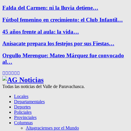
Falda del Carmen: ni la lluvia detiene…
Fútbol femenino en crecimiento: el Club Infantil…
45 años frente al aula: la vida…
Anisacate prepara los festejos por sus Fiestas…
Orgullo Merengue: Mateo Márquez fue convocado
al…
Facebook
Twitter
Instagram
Pinterest
Google
Youtube
Todas las noticias del Valle de Paravachasca.
Locales
Departamentales
Deportes
Policiales
Provinciales
Columnas
Altagracienses por el Mundo