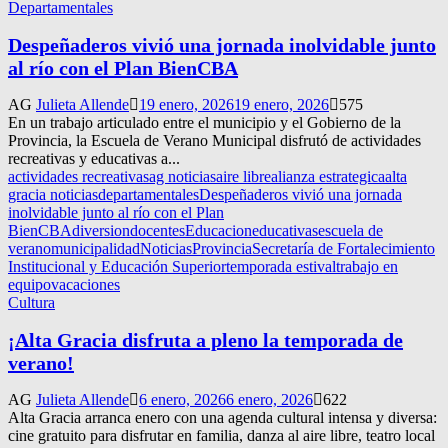
Departamentales
Despeñaderos vivió una jornada inolvidable junto
al río con el Plan BienCBA
AG
Julieta Allende
19 enero, 2026
19 enero, 2026
575
En un trabajo articulado entre el municipio y el Gobierno de la
Provincia, la Escuela de Verano Municipal disfrutó de actividades
recreativas y educativas a...
actividades recreativas
ag noticias
aire libre
alianza estrategica
alta
gracia noticias
departamentales
Despeñaderos vivió una jornada
inolvidable junto al río con el Plan
BienCBA
diversion
docentes
Educacion
educativas
escuela de
verano
municipalidad
Noticias
Provincia
Secretaría de Fortalecimiento
Institucional y Educación Superior
temporada estival
trabajo en
equipo
vacaciones
Cultura
¡Alta Gracia disfruta a pleno la temporada de
verano!
AG
Julieta Allende
6 enero, 2026
6 enero, 2026
622
Alta Gracia arranca enero con una agenda cultural intensa y diversa:
cine gratuito para disfrutar en familia, danza al aire libre, teatro local