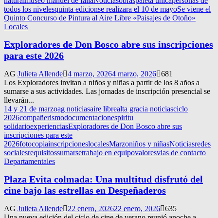
natural
museo manuel de falla
Noticias
obras
paleta unica
personas de
todos los niveles
quinta edicion
se realizara el 10 de mayo
Se viene el
Quinto Concurso de Pintura al Aire Libre «Paisajes de Otoño»
Locales
Exploradores de Don Bosco abre sus inscripciones
para este 2026
AG
Julieta Allende
4 marzo, 2026
4 marzo, 2026
681
Los Exploradores invitan a niños y niñas a partir de los 8 años a
sumarse a sus actividades. Las jornadas de inscripción presencial se
llevarán...
14 y 21 de marzo
ag noticias
aire libre
alta gracia noticias
ciclo
2026
compañerismo
documentacion
espiritu
solidario
experiencias
Exploradores de Don Bosco abre sus
inscripciones para este
2026
fotocopia
inscripciones
locales
Marzo
niños y niñas
Noticias
redes
sociales
requisitos
sumarse
trabajo en equipo
valores
vias de contacto
Departamentales
Plaza Evita colmada: Una multitud disfrutó del
cine bajo las estrellas en Despeñaderos
AG
Julieta Allende
22 enero, 2026
22 enero, 2026
635
Una nueva edición del ciclo de cine de verano reunió anoche a