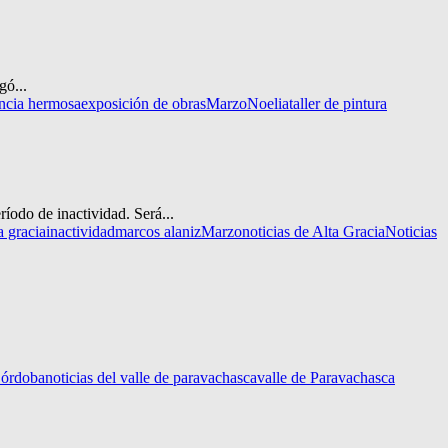
gó...
ncia hermosa
exposición de obras
Marzo
Noelia
taller de pintura
íodo de inactividad. Será...
a gracia
inactividad
marcos alaniz
Marzo
noticias de Alta Gracia
Noticias
Córdoba
noticias del valle de paravachasca
valle de Paravachasca