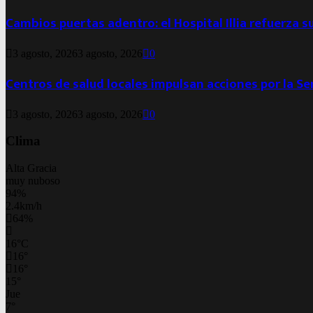
Cambios puertas adentro: el Hospital Illia refuerza s
3 agosto, 2026
3 agosto, 2026
0
Centros de salud locales impulsan acciones por la S
3 agosto, 2026
3 agosto, 2026
0
Clima
Alta Gracia
muy nuboso
94%
2.4km/h
64%
16
°
C
16
°
16
°
15
°
Jue
7
°