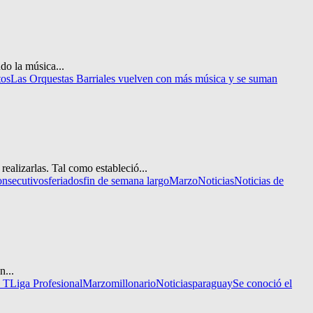
do la música...
tos
Las Orquestas Barriales vuelven con más música y se suman
ealizarlas. Tal como estableció...
onsecutivos
feriados
fin de semana largo
Marzo
Noticias
Noticias de
n...
a T
Liga Profesional
Marzo
millonario
Noticias
paraguay
Se conoció el