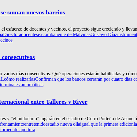
 se suman nuevos barrios
el esfuerzo de docentes y vecinos, el proyecto sigue creciendo y llevan
ba
Directora
docentes
excombatiente de Malvinas
Gustavo Díaz
instrumen
ecinos
 consecutivos
co varios días consecutivos. Qué operaciones estarán habilitadas y cómo r
AL
cómo realizarlas
Confirman que los bancos cerrarán por cuatro días c
terminales automáticas
ternacional entre Talleres y River
eres y “el millonario” jugarán en el estadio de Cerro Porteño de Asunció
frentamiento
entretenido
estadio nueva olla
igual que la primera edicion
l
r
torneo de apertura