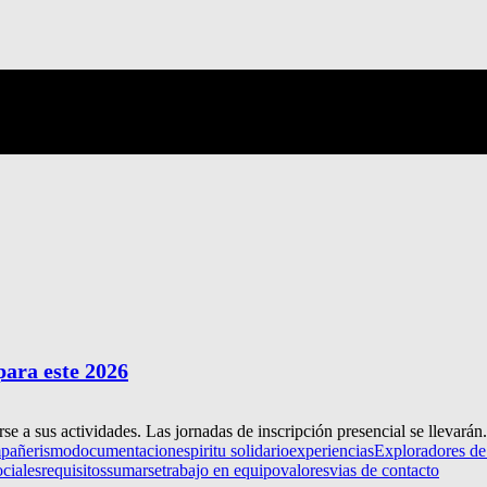
para este 2026
se a sus actividades. Las jornadas de inscripción presencial se llevarán.
pañerismo
documentacion
espiritu solidario
experiencias
Exploradores de
ociales
requisitos
sumarse
trabajo en equipo
valores
vias de contacto