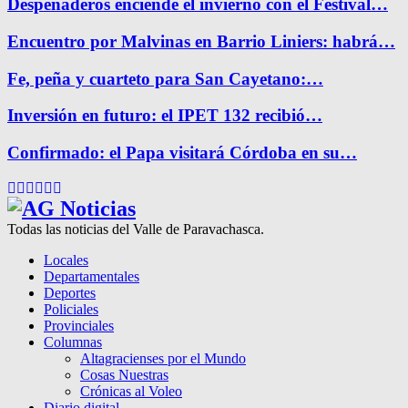
Despeñaderos enciende el invierno con el Festival…
Encuentro por Malvinas en Barrio Liniers: habrá…
Fe, peña y cuarteto para San Cayetano:…
Inversión en futuro: el IPET 132 recibió…
Confirmado: el Papa visitará Córdoba en su…
Facebook
Twitter
Instagram
Pinterest
Google
Youtube
Todas las noticias del Valle de Paravachasca.
Locales
Departamentales
Deportes
Policiales
Provinciales
Columnas
Altagracienses por el Mundo
Cosas Nuestras
Crónicas al Voleo
Diario digital