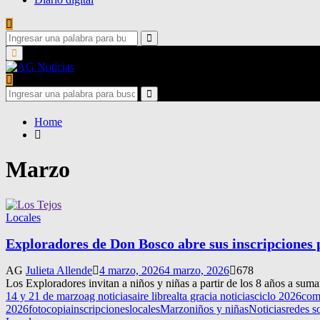
Search
for:
Search
Primary
Menu
Search
for:
Search
Home
Marzo
Locales
Exploradores de Don Bosco abre sus inscripciones 
AG
Julieta Allende
4 marzo, 2026
4 marzo, 2026
678
Los Exploradores invitan a niños y niñas a partir de los 8 años a sumar
14 y 21 de marzo
ag noticias
aire libre
alta gracia noticias
ciclo 2026
com
2026
fotocopia
inscripciones
locales
Marzo
niños y niñas
Noticias
redes s