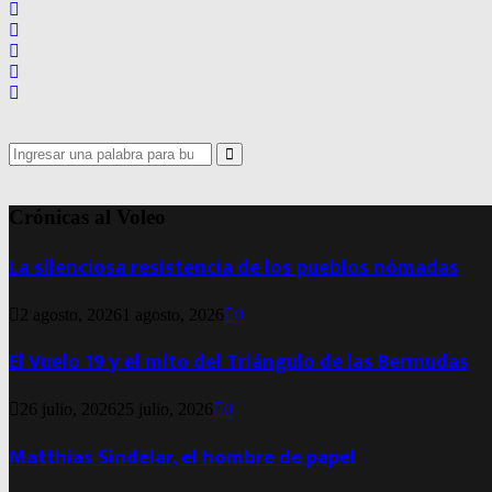
Search
for:
Search
Crónicas al Voleo
La silenciosa resistencia de los pueblos nómadas
2 agosto, 2026
1 agosto, 2026
0
El Vuelo 19 y el mito del Triángulo de las Bermudas
26 julio, 2026
25 julio, 2026
0
Matthias Sindelar, el hombre de papel