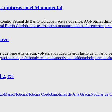
us pinturas en el Monumental
 el Centro Vecinal de Barrio Córdoba hace ya dos años. AGNoticias dialo
nal Barrio Córdoba
cine teatro sierras monumental
dos años
enero
experie
arzo
ue tiene Alta Gracia, volverá a los cuadriláteros luego de un largo per
gracia
boxeo profesional
circulo italiano
cristian maldonado
deporte de alt
el 2,3%
rzo
Marzo
Noticias
Noticias Córdoba
noticias de Alta Gracia
Noticias de 