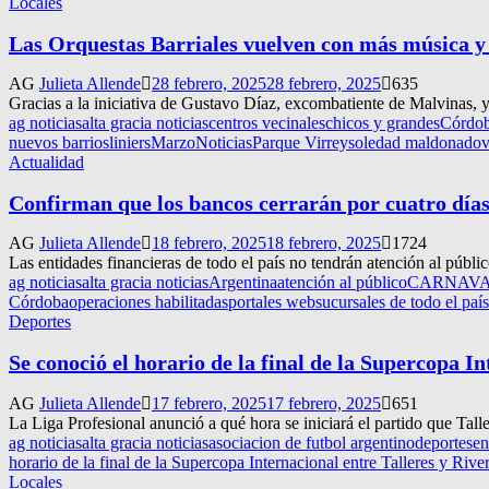
Locales
Las Orquestas Barriales vuelven con más música y
AG
Julieta Allende
28 febrero, 2025
28 febrero, 2025
635
Gracias a la iniciativa de Gustavo Díaz, excombatiente de Malvinas, y 
ag noticias
alta gracia noticias
centros vecinales
chicos y grandes
Córdo
nuevos barrios
liniers
Marzo
Noticias
Parque Virrey
soledad maldonado
v
Actualidad
Confirman que los bancos cerrarán por cuatro días
AG
Julieta Allende
18 febrero, 2025
18 febrero, 2025
1724
Las entidades financieras de todo el país no tendrán atención al públi
ag noticias
alta gracia noticias
Argentina
atención al público
CARNAV
Córdoba
operaciones habilitadas
portales web
sucursales de todo el país
Deportes
Se conoció el horario de la final de la Supercopa In
AG
Julieta Allende
17 febrero, 2025
17 febrero, 2025
651
La Liga Profesional anunció a qué hora se iniciará el partido que Tall
ag noticias
alta gracia noticias
asociacion de futbol argentino
deportes
en
horario de la final de la Supercopa Internacional entre Talleres y Rive
Locales