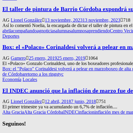
El taller de pintura de Barrio Córdoba expondrá s
AG
Lionel González
13 noviembre, 2023
13 noviembre, 2023
718
Así lo comentó Noelia, la encargada de dictar el taller de pintura en
abril
acompañando
agnoticias
alumnas
alumnos
aprendiendo
Centro Veci
Deportes
Box: el «Polaco» Corinaldesi volverá a pelear en m
AG
Gamero
25 enero, 2019
25 enero, 2019
1064
El «Polaco» Gonzalo Corinaldesi, uno de los boxeadores profesionales q
Box: el "Polaco" Corinaldesi volverá a pelear en marzo
boxeo de alta 
de Córdoba
retorno a los rings
tyc
Economía
Locales
El INDEC anunció que la inflación de marzo fue d
AG
Lionel González
12 abril, 2018
7 junio, 2018
751
El primer trimestre ya va acumulando un 6,7% de inflación....
Alta Gracia
Alta Gracia Córdoba
INDEC
inflacion
inflación mes de ma
Seguinos!