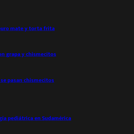
puro mate y torta frita
con grapa y chismecitos
 se pasan chismecitos
ogía pediátrica en Sudamérica