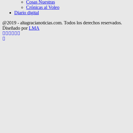
Cosas Nuestras
Crónicas al Voleo
Diario digital
@2019 - altagracianoticias.com. Todos los derechos reservados.
Diseñado por
LMA
Facebook
Twitter
Instagram
Pinterest
Google
Youtube