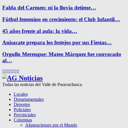
Falda del Carmen: ni la lluvia detiene…
Fútbol femenino en crecimiento: el Club Infantil…
45 años frente al aula: la vida…
Anisacate prepara los festejos por sus Fiestas…
Orgullo Merengue: Mateo Márquez fue convocado
al…
Facebook
Twitter
Instagram
Pinterest
Google
Youtube
Todas las noticias del Valle de Paravachasca.
Locales
Departamentales
Deportes
Policiales
Provinciales
Columnas
Altagracienses por el Mundo