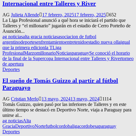
Internacional entre Talleres y River
AG
Julieta Allende
17 febrero, 2025
17 febrero, 2025
652
La Liga Profesional anunció a qué hora se iniciará el partido que
Talleres y “el millonario” jugarán en el estadio de Cerro Porteño de
Asunción...
ag noticias
alta gracia noticias
asociacion de futbol
argentino
deportes
enfrentamiento
entretenido
estadio nueva olla
igual
que la primera edicion
la T
Liga
Profesional
Marzo
millonario
Noticias
paraguay
Se conoció el horario
de la final de la Supercopa Internacional entre Talleres y River
torneo
de apertura
Deportes
El sueño de Tomás Guizzo al partir al fútbol
Paraguayo
AG
Cristian Merlo
13 mayo, 2024
13 mayo, 2024
1114
Tomás Guizzo, quien pasó por las inferiores de Talleres y en este
último tiempo se destacó en Deportivo Norte, viaja a Paraguay para
unirse al...
ag noticias
Alta
Gracia
DeportivoNorte
futbolcordoba
ligacordobesa
paraguay
Deportes