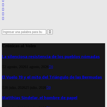
Search
for:
Search
Crónicas al Voleo
La silenciosa resistencia de los pueblos nómadas
2 agosto, 2026
1 agosto, 2026
0
El Vuelo 19 y el mito del Triángulo de las Bermudas
26 julio, 2026
25 julio, 2026
0
Matthias Sindelar, el hombre de papel