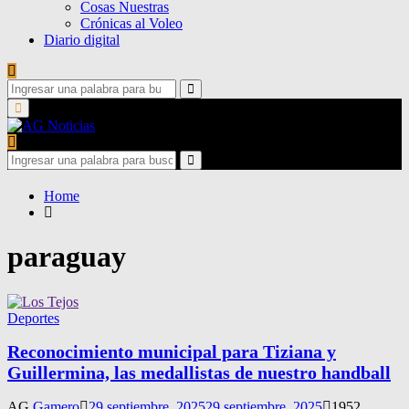
Cosas Nuestras
Crónicas al Voleo
Diario digital
Search
for:
Search
Primary
Menu
Search
for:
Search
Home
paraguay
Deportes
Reconocimiento municipal para Tiziana y
Guillermina, las medallistas de nuestro handball
AG
Gamero
29 septiembre, 2025
29 septiembre, 2025
1952