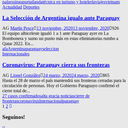
países
singapur
tailanda
técnica en turismo y hotelería
viajes
vietnam
Actualidad
Deportes
La Selección de Argentina igualo ante Paraguay
AG
Martín Pesce
13 noviembre, 2020
13 noviembre, 2020
926
El equipo albiceleste igualó 1 a 1 ante Paraguay ayer en La
Bombonera y sumo un punto más en estas eliminatorias rumbo a
Qatar 2022. En...
afa
Argentina
paraguay
seleccion
Internacionales
Coronavirus: Paraguay cierra sus fronteras
AG
Lionel González
24 marzo, 2020
24 marzo, 2020
865
Hasta el 28 de marzo el país mantendrá sus fronteras cerradas para la
circulación de personas. Hoy el Gobierno Paraguayo confirmó el
cierre total de...
27 casos confirmados
alta gracia noticias
cierre de
fronteras
coronavirus
Internacional
paraguay
Navegación
1
2
de
Seguinos!
entradas