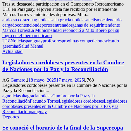
Tras su destacada participación en el Campeonato Iberoamericano
U18 en Paraguay, el joven atleta fue recibido por el intendente
Marcos Torres y autoridades deportivas. Milo...
abrio su corazon
ag noticias
alta gracia noticias
atletismo
calendario
cargado
contencion
deportes
entrenador
ganas de seguir
Intendente
Marcos Torres
La Municipalidad reconoció a Milo Boero por su
logro en el Iberoamericano
U18
Noticias
paraguay
profesores
proximas competiciones
ricardo
geremias
Salud Mental
Actualidad
Legisladores cordobeses presentes en la Cumbre
de Naciones por la Paz y la Reconciliación
AG
Gamero
18 mayo, 2025
17 mayo, 2025
768
Legisladores cordobeses presentes en la Cumbre de Naciones por la
Paz y la Reconciliación...
agnoticias
altagracianoticias
Cumbre por la Paz y la
Reconciliación
Facundo Torres
Legisladores cordobeses
Legisladores
cordobeses presentes en la Cumbre de Naciones por la Paz y la
Reconciliación
paraguay
Deportes
Se conoció el horario de la final de la Supercopa