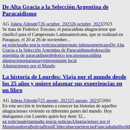
De Alta Gracia a la Selección Argentina de
Paracaidismo
AG
Julieta Allende
26 octubre, 2023
26 octubre, 2023
923
Se trata de Federico Toscano, el paracaidista altagraciense que
clasificó para el Campeonato Latinoamericano, que se realizará en
Paraguay, el 20 al 26 de noviembre...
ag noticias
alta gracia noticias
campeonato lationoamericano
De Alta
Gracia a la Selección Argentina de Paracaidismo
federación
argentina de paracaidismo
federico toscano
paracaidista
altagraciense
paraguay
representante local
Altagracienses por el Mundo
La historia de Lourdes: Viaja por el mundo desde
los 25 años y quiere plasmar sus experiencias en
un libro
AG
Julieta Allende
25 agosto, 2023
25 agosto, 2023
2691
En esta sección te invitamos a conocer las historias de aquellos
altagracienses viviendo en diferentes partes del mundo. Hoy
dialogamos con Lourdes quien hoy tiene 32...
ag noticias
alemania
alta gracia noticias
Altagracienses por el
Mundo
andorra
Bolivia
Brasil
Chile
cuba
experiencias
Francia
Italia
libro
Ma