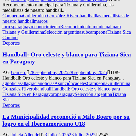
Reconocimiento municipal para Tiziana y Guillermina, las
medallistas de nuestro handball...
Campeona
Guillermina González Rivero
handball
las medallistas de
nuestro handball
marcos
torres
paraguay
reconocimiento
Reconocimiento municipal para
Tiziana y Guillermina
Selección argentina
subcampeona
Tiziana Sica
Camino
Deportes
Handball: Oro celeste y blanco para Tiziana Sica
en Paraguay
AG
Gamero
28 septiembre, 2025
28 septiembre, 2025
1189
Handball: Oro celeste y blanco para Tiziana Sica en Paraguay...
agnoticias
altagracianoticias
Asunción
cadetes
Campeona
Guillermina
González Rivero
handball
Handball: Oro celeste y blanco para
Tiziana Sica en Paraguay
oro
paraguay
Selección argentina
Tiziana
Sica
Deportes
La Municipalidad reconoció a Milo Boero por su
logro en el Iberoamericano U18
AG
Julieta Allende
23 julio, 2025
23 julio, 2025
2545