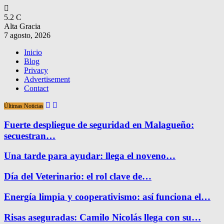
5.2
C
Alta Gracia
7 agosto, 2026
Inicio
Blog
Privacy
Advertisement
Contact
Últimas Noticias
Fuerte despliegue de seguridad en Malagueño:
secuestran…
Una tarde para ayudar: llega el noveno…
Día del Veterinario: el rol clave de…
Energía limpia y cooperativismo: así funciona el…
Risas aseguradas: Camilo Nicolás llega con su…