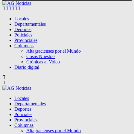
Facebook
Twitter
Instagram
Pinterest
Google
Youtube
Locales
Departamentales
Deportes
Policiales
Provinciales
Columnas
Altagracienses por el Mundo
Cosas Nuestras
Crónicas al Voleo
Diario digital
Locales
Departamentales
Deportes
Policiales
Provinciales
Columnas
Altagracienses por el Mundo