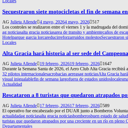
Locales
Secuestraron siete motocicletas el fin de semana en
AG
Julieta Allende
4 mayo, 2026
4 mayo, 2026
517
Los controles se realizaron entre el viernes 1 y la madrugada del dom
ag noticias
alta gracia noticias
area de transito y ambiente
caños de esca
Hotel
parque garcia lorca
reducir
reforzar
ruidos molestos
Secuestraron si
Locales
Alta Gracia hará historia al ser sede del Campe
AG
Julieta Allende
19 febrero, 2026
19 febrero, 2026
1647
Durante la Semana Santa de 2026, el Aero Club Alta Gracia recibirá a
32 pilotos internacionales
acrobacias aereas
ag noticias
Alta Gracia har
visual inigualable
fin de semana largo
fuera de estados unidos
locales
ma
Actualidad
Rescataron a 8 turistas que quedaron atrapados po
AG
Julieta Allende
17 febrero, 2026
17 febrero, 2026
589
El operativo fue encabezado por el DUAR junto a Bomberos Voluntari
actualidad
ag noticias
alta gracia noticias
bomberos
buen estado de salud
turistas que quedaron atrapados por una creciente en un río en pleno 
Departamentales