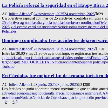
La Policía reforzó la seguridad en el Happy Birra 2
AG
Julieta Allende
24 noviembre, 2025
24 noviembre, 2025
829
Un operativo especial con más de 25 efectivos, controles en rutas y 
25 efectivos
ag noticias
alta gracia noticias
bomberos
coordinacion
Defen
2025 y el evento cerró sin incidentes
Noticias
otras fuerzas
parque del s
Policiales
Domingo complicado: tres accidentes dejaron vari
AG
Julieta Allende
24 noviembre, 2025
24 noviembre, 2025
1191
Entre las 20:00 y las 21:30 de ayer domingo, se registraron tres accide
ag noticias
alta gracia noticias
anisacate
asistidos
conductores
Domingo
D
largo
hospital
MOTOCICLETAS
Noticias
ocupantes
personal policial
po
Turismo
En Córdoba, fue mejor el fin de semana turístico 
AG
Julieta Allende
23 junio, 2025
23 junio, 2025
24388
Los feriados de junio aportaron menos movimiento que en años anterio
actividad economica
ag noticias
alta gracia noticias
años anteriores
CA
movimiento
Noticias
Noticias de Córdoba
ocupacion
promedio provinci
Navegación
1
2
…
6