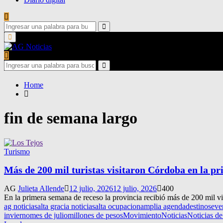
Search
for:
Search
Primary
Menu
Search
for:
Search
Home
fin de semana largo
Turismo
Más de 200 mil turistas visitaron Córdoba en la pr
AG
Julieta Allende
12 julio, 2026
12 julio, 2026
400
En la primera semana de receso la provincia recibió más de 200 mil vis
ag noticias
alta gracia noticias
alta ocupacion
amplia agenda
destinos
eve
invierno
mes de julio
millones de pesos
Movimiento
Noticias
Noticias d