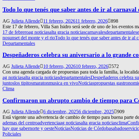
Todo lo que tenés que saber antes de ir al carnaval 
AG
Julieta Allende
11 febrero, 2026
11 febrero, 2026
898
Este 17 de febrero, Villa San Isidro será sede de uno de los eventos m
17 de febrero
ag noticias
alta gracia noticias
carnavales
departamentales
no
sunset del monte y el rio
Todo lo que tenés que saber antes de ir al 
Departamentales
Despeñaderos celebra su aniversario a lo grande co
AG
Julieta Allende
10 febrero, 2026
10 febrero, 2026
572
Con una agenda cargada de propuestas para toda la familia, la localidad
ag noticias
alta gracia noticias
departamentales
Despeñaderos celebra su 
juntos
los tipitos
maraton
musica en vivo
Noticias
propuestas gastronomi
Clima
Confirmaron un abrupto cambio de tiempo para Có
AG
Julieta Allende
6 diciembre, 2025
6 diciembre, 2025
909
Está vigente una advertencia de cambio de tiempo para buena parte de 
ademas del centro
advertencia
ag noticias
alta gracia noticias
clima
Confi
hay que saber
norte y oeste
Noticias
Noticias de Córdoba
sabado
servici
Policiales