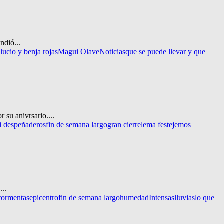
ndió...
o
lucio y benja rojas
Magui Olave
Noticias
que se puede llevar y que
 su anivrsario....
vi despeñaderos
fin de semana largo
gran cierre
lema festejemos
...
tormentas
epicentro
fin de semana largo
humedad
Intensas
lluvias
lo que