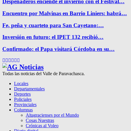
Despeñaderos enciende el invierno con el Festival…
Encuentro por Malvinas en Barrio Liniers: habrá…
Fe, peña y cuarteto para San Cayetano:…
Inversión en futuro: el IPET 132 recibió…
Confirmado: el Papa visitará Córdoba en su…
Facebook
Twitter
Instagram
Pinterest
Google
Youtube
Todas las noticias del Valle de Paravachasca.
Locales
Departamentales
Deportes
Policiales
Provinciales
Columnas
Altagracienses por el Mundo
Cosas Nuestras
Crónicas al Voleo
Diario digital