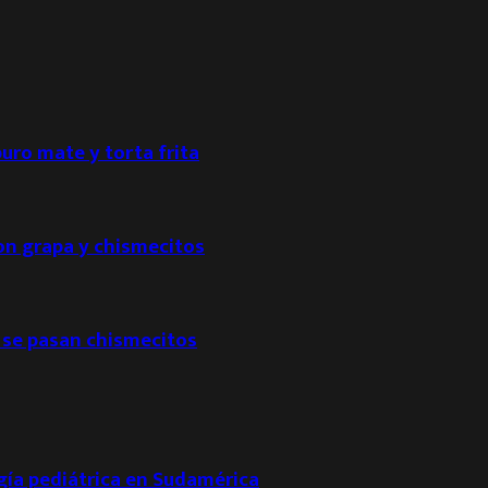
puro mate y torta frita
con grapa y chismecitos
 se pasan chismecitos
ogía pediátrica en Sudamérica