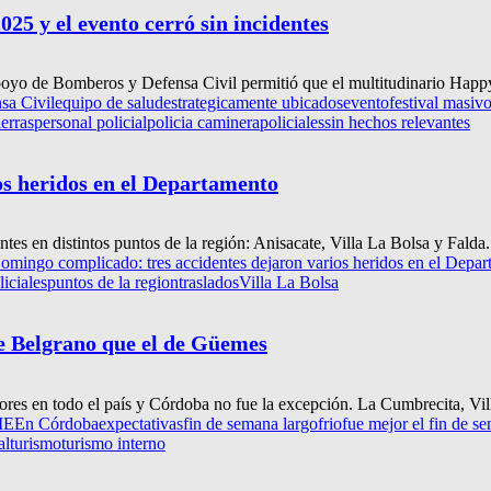
025 y el evento cerró sin incidentes
apoyo de Bomberos y Defensa Civil permitió que el multitudinario Happy
sa Civil
equipo de salud
estrategicamente ubicados
evento
festival masiv
ierras
personal policial
policia caminera
policiales
sin hechos relevantes
os heridos en el Departamento
ntes en distintos puntos de la región: Anisacate, Villa La Bolsa y Falda.
omingo complicado: tres accidentes dejaron varios heridos en el Depa
liciales
puntos de la region
traslados
Villa La Bolsa
de Belgrano que el de Güemes
res en todo el país y Córdoba no fue la excepción. La Cumbrecita, Vill
ME
En Córdoba
expectativas
fin de semana largo
frio
fue mejor el fin de s
al
turismo
turismo interno