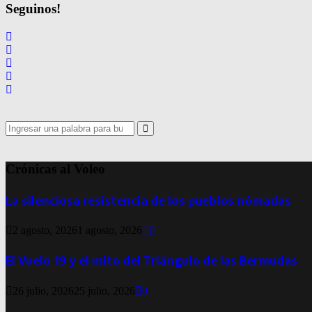
de
Seguinos!
entradas
Search
for:
Search
Crónicas al Voleo
La silenciosa resistencia de los pueblos nómadas
2 agosto, 2026
1 agosto, 2026
0
El Vuelo 19 y el mito del Triángulo de las Bermudas
26 julio, 2026
25 julio, 2026
0