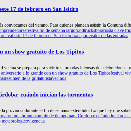
este 17 de febrero en San Isidro
ás convocantes del verano. Para quienes planean asistir, la Comuna difu
emprendedores
festival
fin de semana largo
foodtrucks
horarios
la clave tri
carnaval este 17 de febrero en San Isidro
transporte
valor de las entradas
n un show gratuito de Los Tipitos
 vecina se prepara para vivir tres jornadas intensas de celebraciones por
aniversario a lo grande con un show gratuito de Los Tipitos
festival vi
cas
resumen de la grilla
turista
vecinos
rdoba: cuándo inician las tormentas
la provincia durante el fin de semana extendido. Lo que hay que saber.
rmaron un abrupto cambio de tiempo para Córdoba: cuándo inician las 
o meteorologico
vigencua