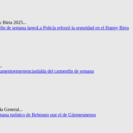
 Birra 2025...
o
fin de semana largo
La Policía reforzó la seguridad en el Happy Birra
..
rtamento
emergencias
falda del carmen
fin de semana
a General...
emana turístico de Belgrano que el de Güemes
menos