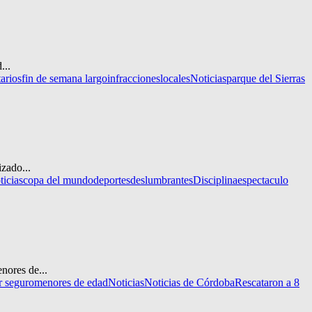
...
arios
fin de semana largo
infracciones
locales
Noticias
parque del Sierras
zado...
ticias
copa del mundo
deportes
deslumbrantes
Disciplina
espectaculo
nores de...
r seguro
menores de edad
Noticias
Noticias de Córdoba
Rescataron a 8