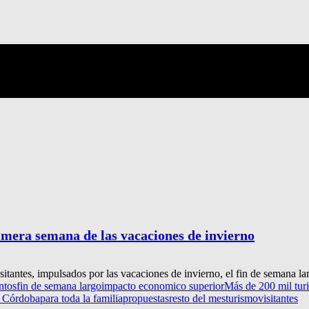
imera semana de las vacaciones de invierno
itantes, impulsados por las vacaciones de invierno, el fin de semana lar
ntos
fin de semana largo
impacto economico superior
Más de 200 mil turi
e Córdoba
para toda la familia
propuestas
resto del mes
turismo
visitantes