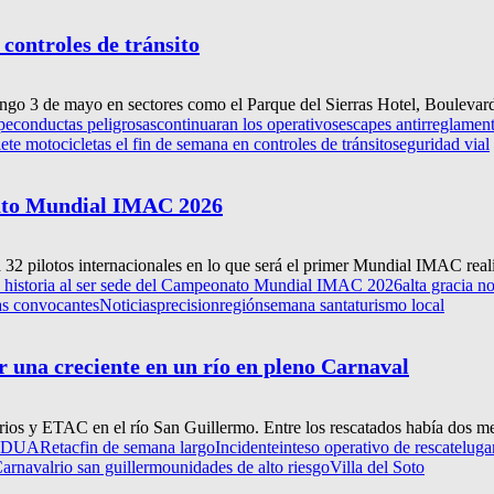
 controles de tránsito
ingo 3 de mayo en sectores como el Parque del Sierras Hotel, Boulevard
pe
conductas peligrosas
continuaran los operativos
escapes antirreglament
ete motocicletas el fin de semana en controles de tránsito
seguridad vial
onato Mundial IMAC 2026
 32 pilotos internacionales en lo que será el primer Mundial IMAC reali
á historia al ser sede del Campeonato Mundial IMAC 2026
alta gracia no
s convocantes
Noticias
precision
región
semana santa
turismo local
r una creciente en un río en pleno Carnaval
os y ETAC en el río San Guillermo. Entre los rescatados había dos me
DUAR
etac
fin de semana largo
Incidente
inteso operativo de rescate
luga
Carnaval
rio san guillermo
unidades de alto riesgo
Villa del Soto