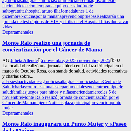
ag noticias
alta gracia noticias
confidenciales
contagios
contexto
nacional
deteccion temprana
equipo de salud
fuerte
salto
gratuitas
hospital arturo illia
Jornada
lunes 1 de
diciembre
Noticias
por la mañana
prevencion
pruebas
Realizarán una
jornada de test rápidos de VIH y sífilis en el Hospital Illia
salud
salvar
vidas
Departamentales
Monte Ralo realizó una jornada de
concientización por el Cáncer de Mama
AG
Julieta Allende
6 noviembre, 2025
6 noviembre, 2025
502
La localidad realizó una jornada abierta en la Plaza Principal en el
marco de Octubre Rosa, con stands de salud, actividades recreativas
y charlas sobre...
a la siesta
actividades
ag noticias
alta gracia noticias
baile
Centro de
Salud
charlas
controles anuales
departamentales
encuentro
equipo de
salud
familias
juegos para niños y niñas
merienda
miercoles 5 de
noviembre
Monte Ralo realizó jornada de concientización por el
Cáncer de Mama
mujeres
Noticias
plaza principal
prevencion
punto
mujer
Departamentales
Monte Ralo inaugurará un Punto Mujer y «Paseo
de la Mujer»