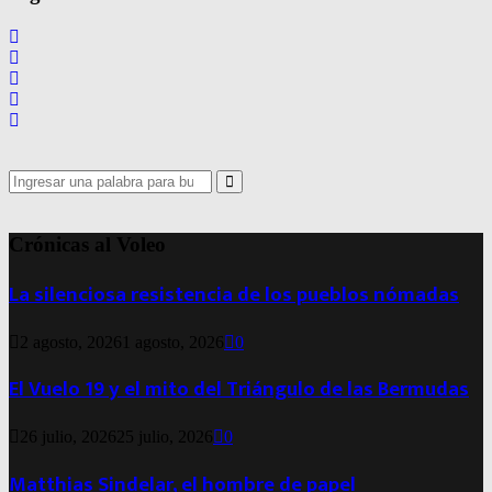
Search
for:
Search
Crónicas al Voleo
La silenciosa resistencia de los pueblos nómadas
2 agosto, 2026
1 agosto, 2026
0
El Vuelo 19 y el mito del Triángulo de las Bermudas
26 julio, 2026
25 julio, 2026
0
Matthias Sindelar, el hombre de papel