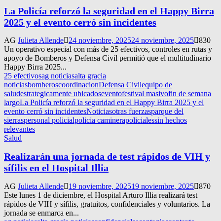
La Policía reforzó la seguridad en el Happy Birra
2025 y el evento cerró sin incidentes
AG
Julieta Allende
24 noviembre, 2025
24 noviembre, 2025
830
Un operativo especial con más de 25 efectivos, controles en rutas y
apoyo de Bomberos y Defensa Civil permitió que el multitudinario
Happy Birra 2025...
25 efectivos
ag noticias
alta gracia
noticias
bomberos
coordinacion
Defensa Civil
equipo de
salud
estrategicamente ubicados
evento
festival masivo
fin de semana
largo
La Policía reforzó la seguridad en el Happy Birra 2025 y el
evento cerró sin incidentes
Noticias
otras fuerzas
parque del
sierras
personal policial
policia caminera
policiales
sin hechos
relevantes
Salud
Realizarán una jornada de test rápidos de VIH y
sífilis en el Hospital Illia
AG
Julieta Allende
19 noviembre, 2025
19 noviembre, 2025
870
Este lunes 1 de diciembre, el Hospital Arturo Illia realizará test
rápidos de VIH y sífilis, gratuitos, confidenciales y voluntarios. La
jornada se enmarca en...