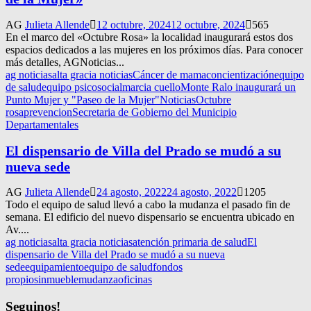
AG
Julieta Allende
12 octubre, 2024
12 octubre, 2024
565
En el marco del «Octubre Rosa» la localidad inaugurará estos dos
espacios dedicados a las mujeres en los próximos días. Para conocer
más detalles, AGNoticias...
ag noticias
alta gracia noticias
Cáncer de mama
concientización
equipo
de salud
equipo psicosocial
marcia cuello
Monte Ralo inaugurará un
Punto Mujer y "Paseo de la Mujer"
Noticias
Octubre
rosa
prevencion
Secretaria de Gobierno del Municipio
Departamentales
El dispensario de Villa del Prado se mudó a su
nueva sede
AG
Julieta Allende
24 agosto, 2022
24 agosto, 2022
1205
Todo el equipo de salud llevó a cabo la mudanza el pasado fin de
semana. El edificio del nuevo dispensario se encuentra ubicado en
Av....
ag noticias
alta gracia noticias
atención primaria de salud
El
dispensario de Villa del Prado se mudó a su nueva
sede
equipamiento
equipo de salud
fondos
propios
inmueble
mudanza
oficinas
Seguinos!