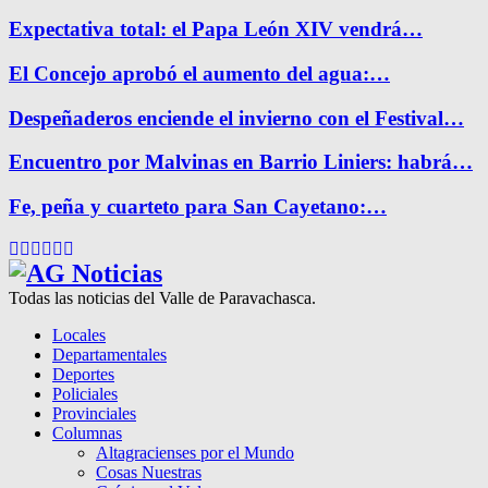
Expectativa total: el Papa León XIV vendrá…
El Concejo aprobó el aumento del agua:…
Despeñaderos enciende el invierno con el Festival…
Encuentro por Malvinas en Barrio Liniers: habrá…
Fe, peña y cuarteto para San Cayetano:…
Facebook
Twitter
Instagram
Pinterest
Google
Youtube
Todas las noticias del Valle de Paravachasca.
Locales
Departamentales
Deportes
Policiales
Provinciales
Columnas
Altagracienses por el Mundo
Cosas Nuestras