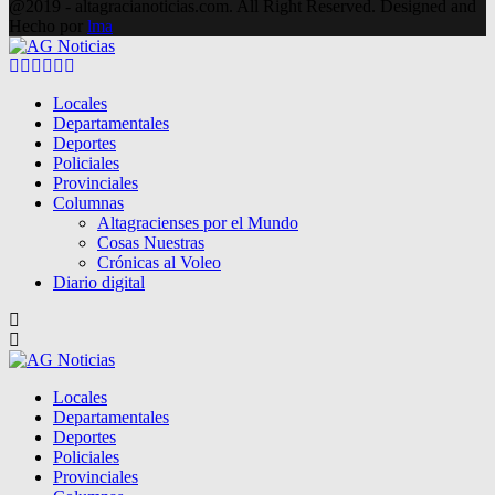
@2019 - altagracianoticias.com. All Right Reserved. Designed and
Hecho por
lma
Facebook
Twitter
Instagram
Pinterest
Google
Youtube
Locales
Departamentales
Deportes
Policiales
Provinciales
Columnas
Altagracienses por el Mundo
Cosas Nuestras
Crónicas al Voleo
Diario digital
Locales
Departamentales
Deportes
Policiales
Provinciales