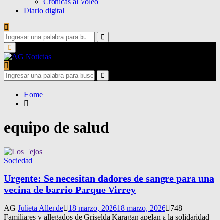
Crónicas al Voleo
Diario digital
Search
for:
Search
Primary
Menu
Search
for:
Search
Home
equipo de salud
Sociedad
Urgente: Se necesitan dadores de sangre para una
vecina de barrio Parque Virrey
AG
Julieta Allende
18 marzo, 2026
18 marzo, 2026
748
Familiares y allegados de Griselda Karagan apelan a la solidaridad