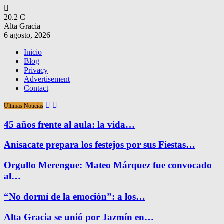
20.2
C
Alta Gracia
6 agosto, 2026
Inicio
Blog
Privacy
Advertisement
Contact
Últimas Noticias
45 años frente al aula: la vida…
Anisacate prepara los festejos por sus Fiestas…
Orgullo Merengue: Mateo Márquez fue convocado
al…
“No dormí de la emoción”: a los…
Alta Gracia se unió por Jazmín en…