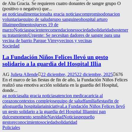
de Alta Gracia. Se requieren cuatro donantes de sangre grupo O
(positivo o negativo) que...
ag noticias
alimentacion
alta gracia noticias
compromiso
donacion
voluntaria
equipo de salud
grupo sanguineo
hospital arturo
illia
impedimentos
jueves 19 de
marzo
Noticias
paciente
recomendaciones
sociedad
solidaridad
sostener
su tratamiento
Urgente: Se necesitan dadores de sangre para una
vecina de barrio Parque Virrey
vecinos y vecinas
Sociedad
La Fundación Niños Felices llevó un gesto
solidario a la guardia del Hospital Illia
AG
Julieta Allende
22 diciembre, 2025
22 diciembre, 2025
676
En el marco de las fiestas de fin de año, la Fundación Niños Felices
realizó una emotiva acción solidaria en la guardia del Hospital,
donde...
ag noticias
alta gracia noticias
atencion medica
caricia al
corazon
contextos complejos
equipo de salud
familia
fiestas
fin de
año
guardia hospitalaria
iniciativa
La Fundación Niños Felices llevó
un gesto solidario a la guardia del Hospital Illia
mini pan
dulces
momento sensible
Navidad
Noticias
pequeño
gesto
reconocimiento
sociedad
solidaridad
Policiales