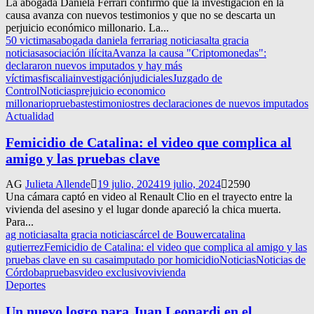
La abogada Daniela Ferrari confirmó que la investigación en la
causa avanza con nuevos testimonios y que no se descarta un
perjuicio económico millonario. La...
50 victimas
abogada daniela ferrari
ag noticias
alta gracia
noticias
asociación ilícita
Avanza la causa "Criptomonedas":
declararon nuevos imputados y hay más
víctimas
fiscalia
investigación
judiciales
Juzgado de
Control
Noticias
prejuicio economico
millonario
pruebas
testimonios
tres declaraciones de nuevos imputados
Actualidad
Femicidio de Catalina: el video que complica al
amigo y las pruebas clave
AG
Julieta Allende
19 julio, 2024
19 julio, 2024
2590
Una cámara captó en video al Renault Clio en el trayecto entre la
vivienda del asesino y el lugar donde apareció la chica muerta.
Para...
ag noticias
alta gracia noticias
cárcel de Bouwer
catalina
gutierrez
Femicidio de Catalina: el video que complica al amigo y las
pruebas clave en su casa
imputado por homicidio
Noticias
Noticias de
Córdoba
pruebas
video exclusivo
vivienda
Deportes
Un nuevo logro para Juan Leonardi en el