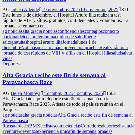
AG
Julieta Allende
19 noviembre, 2025
19 noviembre, 2025
871
Este lunes 1 de diciembre, el Hospital Arturo Illia realizará test
rápidos de VIH y sífilis, gratuitos, confidenciales y voluntarios. La
jornada se enmarca en...
ag noticias
alta gracia noticias
confidenciales
contagios
contexto
nacional
deteccion temprana
equipo de salud
fuerte
salto
gratuitas
hospital arturo illia
Jornada
lunes 1 de
diciembre
Noticias
por la mañana
prevencion
pruebas
Realizarán una
jornada de test rápidos de VIH y sífilis en el Hospital Illia
salud
salvar
vidas
Deportes
Alta Gracia recibe este fin de semana al
Paravachasca Race
AG
Belen Montoya
4 octubre, 2025
4 octubre, 2025
1562
Alta Gracia late a puro deporte este fin de semana con la
Paravachasca Race 2025. Atletas de todo el país se reúnen en el
Parque...
ag noticias
alta gracia noticias
Alta Gracia recibe este fin de semana al
Paravachasca
Race
atardecer
BMX
ciclistas
competencias
Corredores
deportes
distancia
aventurero
eventos
experiencia unica
fin de semana
jornadas