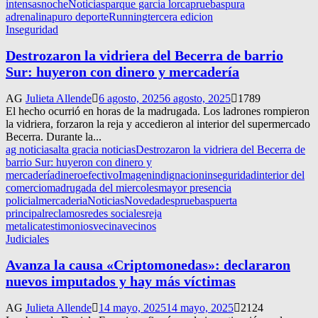
intensas
noche
Noticias
parque garcia lorca
pruebas
pura
adrenalina
puro deporte
Running
tercera edicion
Inseguridad
Destrozaron la vidriera del Becerra de barrio
Sur: huyeron con dinero y mercadería
AG
Julieta Allende
6 agosto, 2025
6 agosto, 2025
1789
El hecho ocurrió en horas de la madrugada. Los ladrones rompieron
la vidriera, forzaron la reja y accedieron al interior del supermercado
Becerra. Durante la...
ag noticias
alta gracia noticias
Destrozaron la vidriera del Becerra de
barrio Sur: huyeron con dinero y
mercadería
dinero
efectivo
Imagen
indignacion
inseguridad
interior del
comercio
madrugada del miercoles
mayor presencia
policial
mercaderia
Noticias
Novedades
pruebas
puerta
principal
reclamos
redes sociales
reja
metalica
testimonios
vecina
vecinos
Judiciales
Avanza la causa «Criptomonedas»: declararon
nuevos imputados y hay más víctimas
AG
Julieta Allende
14 mayo, 2025
14 mayo, 2025
2124