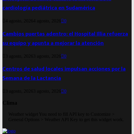
cardiología pediátrica en Sudamérica
4 agosto, 2026
4 agosto, 2026
0
Cambios puertas adentro: el Hospital Illia refuerza
su equipo y apunta a mejorar la atención
3 agosto, 2026
3 agosto, 2026
0
Centros de salud locales impulsan acciones por la
Semana de la Lactancia
3 agosto, 2026
3 agosto, 2026
0
Clima
Weather widget
You need to fill API key to Customize >
General Options > Weather API Key to get this widget work.