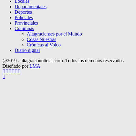
Locales
Departamentales
Deportes
Policiales
Provinciales
Columnas
Altagracienses por el Mundo
Cosas Nuestras
Crónicas al Voleo
Diario digital
@2019 - altagracianoticias.com. Todos los derechos reservados.
Diseñado por
LMA
Facebook
Twitter
Instagram
Pinterest
Google
Youtube