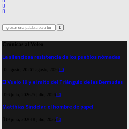
Search
for:
Search
Crónicas al Voleo
La silenciosa resistencia de los pueblos nómadas
2 agosto, 2026
1 agosto, 2026
0
El Vuelo 19 y el mito del Triángulo de las Bermudas
26 julio, 2026
25 julio, 2026
0
Matthias Sindelar, el hombre de papel
19 julio, 2026
18 julio, 2026
0