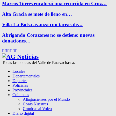
Marcos Torres encabezó una recorrida en Cruz…
Alta Gracia se mete de lleno en…
Villa La Bolsa avanza con tareas de…
Abrigando Corazones no se detiene: nuevas
donaciones…
Facebook
Twitter
Instagram
Pinterest
Google
Youtube
Todas las noticias del Valle de Paravachasca.
Locales
Departamentales
Deportes
Policiales
Provinciales
Columnas
Altagracienses por el Mundo
Cosas Nuestras
Crónicas al Voleo
Diario digital