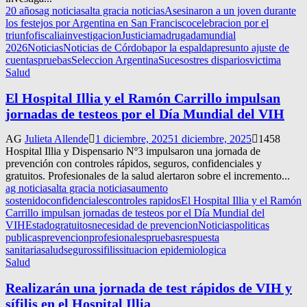
20 años
ag noticias
alta gracia noticias
Asesinaron a un joven durante
los festejos por Argentina en San Francisco
celebracion por el
triunfo
fiscalia
investigacion
Justicia
madrugada
mundial
2026
Noticias
Noticias de Córdoba
por la espalda
presunto ajuste de
cuentas
pruebas
Seleccion Argentina
Sucesos
tres disparios
victima
Salud
El Hospital Illia y el Ramón Carrillo impulsan
jornadas de testeos por el Día Mundial del VIH
AG
Julieta Allende
1 diciembre, 2025
1 diciembre, 2025
1458
Hospital Illia y Dispensario Nº3 impulsaron una jornada de
prevención con controles rápidos, seguros, confidenciales y
gratuitos. Profesionales de la salud alertaron sobre el incremento...
ag noticias
alta gracia noticias
aumento
sostenido
confidenciales
controles rapidos
El Hospital Illia y el Ramón
Carrillo impulsan jornadas de testeos por el Día Mundial del
VIH
Estado
gratuitos
necesidad de prevencion
Noticias
politicas
publicas
prevencion
profesionales
pruebas
respuesta
sanitaria
salud
seguros
sifilis
situacion epidemiologica
Salud
Realizarán una jornada de test rápidos de VIH y
sífilis en el Hospital Illia