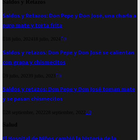
Saldos y Retazos
Saldos y Retazos: Don Pepe y Don José, una charla a
puro mate y torta frita
18 julio, 2024
18 julio, 2024
0
Saldos y retazos: Don Pepe y Don José se calientan
con grapa y chismecitos
9 julio, 2023
9 julio, 2023
0
Saldos y retazos: Don Pepe y Don José toman mate
y se pasan chismecitos
28 septiembre, 2022
28 septiembre, 2022
0
Salud
El Hospital de Niños cambió la historia de la