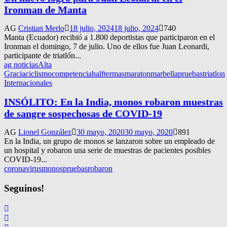
Ironman de Manta
AG
Cristian Merlo
18 julio, 2024
18 julio, 2024
740
Manta (Ecuador) recibió a 1.800 deportistas que participaron en el
Ironman el domingo, 7 de julio. Uno de ellos fue Juan Leonardi,
participante de triatlón...
ag noticias
Alta
Gracia
ciclismo
competencia
halftermas
maraton
marbella
pruebas
triatlon
Internacionales
INSÓLITO: En la India, monos robaron muestras
de sangre sospechosas de COVID-19
AG
Lionel González
30 mayo, 2020
30 mayo, 2020
891
En la India, un grupo de monos se lanzaron sobre un empleado de
un hospital y robaron una serie de muestras de pacientes posibles
COVID-19...
coronavirus
monos
pruebas
robaron
Seguinos!