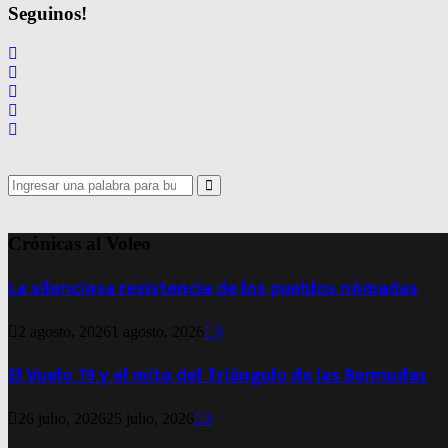
Seguinos!
Search
for:
Search
Crónicas al Voleo
La silenciosa resistencia de los pueblos nómadas
2 agosto, 2026
1 agosto, 2026
0
El Vuelo 19 y el mito del Triángulo de las Bermudas
26 julio, 2026
25 julio, 2026
0