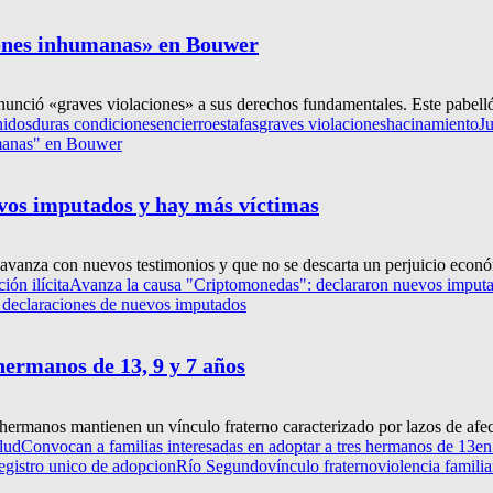
iones inhumanas» en Bouwer
ció «graves violaciones» a sus derechos fundamentales. Este pabellón 
nidos
duras condiciones
encierro
estafas
graves violaciones
hacinamiento
J
umanas" en Bouwer
vos imputados y hay más víctimas
 avanza con nuevos testimonios y que no se descarta un perjuicio econó
ión ilícita
Avanza la causa "Criptomonedas": declararon nuevos imputa
s declaraciones de nuevos imputados
hermanos de 13, 9 y 7 años
s hermanos mantienen un vínculo fraterno caracterizado por lazos de afect
lud
Convocan a familias interesadas en adoptar a tres hermanos de 13
en
egistro unico de adopcion
Río Segundo
vínculo fraterno
violencia familia