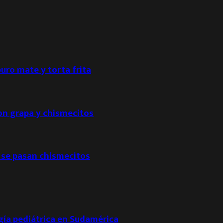
puro mate y torta frita
con grapa y chismecitos
 se pasan chismecitos
ogía pediátrica en Sudamérica