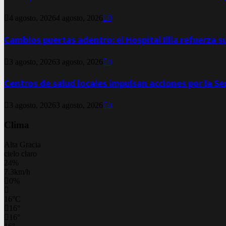
4 agosto, 2026
4 agosto, 2026
0
Cambios puertas adentro: el Hospital Illia refuerza s
3 agosto, 2026
3 agosto, 2026
0
Centros de salud locales impulsan acciones por la S
3 agosto, 2026
3 agosto, 2026
0
Clima
Alta Gracia
cielo claro
24%
7.3km/h
0%
16
°
C
16
°
16
°