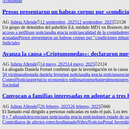
Actualidad
Presos presentaron un habeas corpus por «condic
AG
Julieta Allende
12 septiembre, 2025
12 septiembre, 2025
2128
Un grupo de detenidos del pabellón E4, módulo MD1 en Bouwer, denun
acceso a netflix
ag noticias
alta gracia noticias
calidad de la comida
dete
acusadas
Presos presentaron un habeas corpus por "condiciones inh
Judiciales
Avanza la causa «Criptomonedas»: declararon nue
AG
Julieta Allende
14 mayo, 2025
14 mayo, 2025
2124
La abogada Daniela Ferrari confirmó que la investigación en la causa
50 victimas
abogada daniela ferrari
ag noticias
alta gracia noticias
asociac
Control
Noticias
prejuicio economico millonario
pruebas
testimonios
tre
Sociedad
Convocan a familias interesadas en adoptar a tres 
AG
Julieta Allende
26 febrero, 2025
26 febrero, 2025
666
El llamado está dirigido a personas radicadas en todo el país. Los tre
9 y 7 años
adolescencia
ag noticias
alta gracia noticias
buen estado de sa
Control
lazos de afectos estrechos
llamado
Niñez
Noticias
Penal Juvenil
r