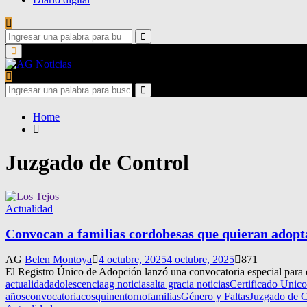
Search
for:
Search
Primary
Menu
Search
for:
Search
Home
Juzgado de Control
Actualidad
Convocan a familias cordobesas que quieran adopta
AG
Belen Montoya
4 octubre, 2025
4 octubre, 2025
871
El Registro Único de Adopción lanzó una convocatoria especial para e
actualidad
adolescencia
ag noticias
alta gracia noticias
Certificado Unic
años
convocatoria
cosquin
entorno
familias
Género y Faltas
Juzgado de C