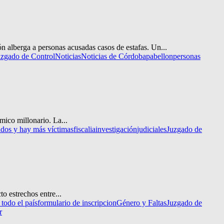
alberga a personas acusadas casos de estafas. Un...
uzgado de Control
Noticias
Noticias de Córdoba
pabellon
personas
mico millonario. La...
dos y hay más víctimas
fiscalia
investigación
judiciales
Juzgado de
o estrechos entre...
 todo el país
formulario de inscripcion
Género y Faltas
Juzgado de
r