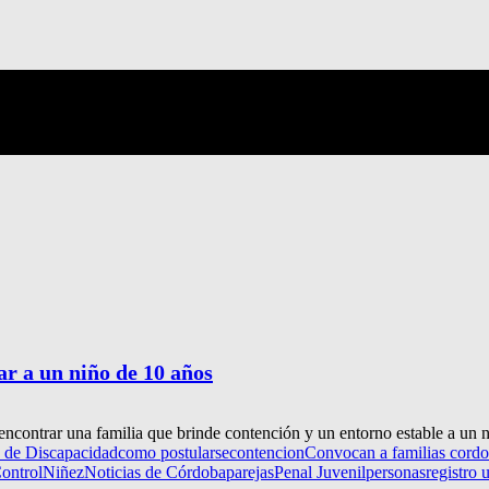
r a un niño de 10 años
ncontrar una familia que brinde contención y un entorno estable a un n
o de Discapacidad
como postularse
contencion
Convocan a familias cordo
ontrol
Niñez
Noticias de Córdoba
parejas
Penal Juvenil
personas
registro 