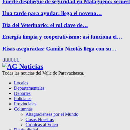
Fuerte despliegue de seguridad en Malagueño: secue
Una tarde para ayudar: llega el noveno…
Día del Veterinario: el rol clave de…
Energía limpia y cooperativismo: así funciona el…
Risas aseguradas: Camilo Nicolás llega con su…
Facebook
Twitter
Instagram
Pinterest
Google
Youtube
Todas las noticias del Valle de Paravachasca.
Locales
Departamentales
Deportes
Policiales
Provinciales
Columnas
Altagracienses por el Mundo
Cosas Nuestras
Crónicas al Voleo
Diario digital