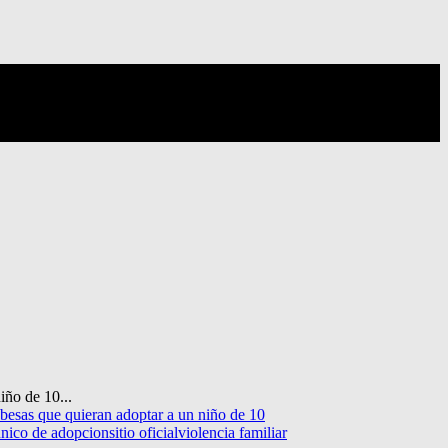
iño de 10...
besas que quieran adoptar a un niño de 10
unico de adopcion
sitio oficial
violencia familiar