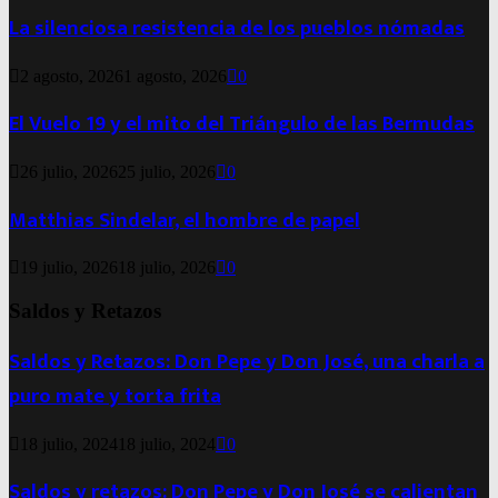
La silenciosa resistencia de los pueblos nómadas
2 agosto, 2026
1 agosto, 2026
0
El Vuelo 19 y el mito del Triángulo de las Bermudas
26 julio, 2026
25 julio, 2026
0
Matthias Sindelar, el hombre de papel
19 julio, 2026
18 julio, 2026
0
Saldos y Retazos
Saldos y Retazos: Don Pepe y Don José, una charla a
puro mate y torta frita
18 julio, 2024
18 julio, 2024
0
Saldos y retazos: Don Pepe y Don José se calientan