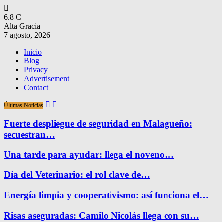
6.8
C
Alta Gracia
7 agosto, 2026
Inicio
Blog
Privacy
Advertisement
Contact
Últimas Noticias
Fuerte despliegue de seguridad en Malagueño:
secuestran…
Una tarde para ayudar: llega el noveno…
Día del Veterinario: el rol clave de…
Energía limpia y cooperativismo: así funciona el…
Risas aseguradas: Camilo Nicolás llega con su…