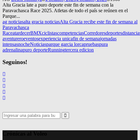
Alta Gracia late a puro deporte este fin de semana con la
Paravachasca Race 2025. Atletas de todo el país se reúnen en el
Parque...
ag noticias
alta gracia noticias
Alta Gracia recibe este fin de semana al
Paravachasca
Race
atardecer
BMX
ciclistas
competencias
Corredores
deportes
distancia
aventurero
eventos
experiencia unica
fin de semana
jornadas
intensas
noche
Noticias
parque garcia lorca
pruebas
pura
adrenalina
puro deporte
Running
tercera edicion
Seguinos!
Search
for:
Search
Crónicas al Voleo