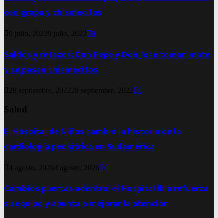
con grapa y chismecitos
9 julio, 2023
9 julio, 2023
0
Saldos y retazos: Don Pepe y Don José toman mate
y se pasan chismecitos
28 septiembre, 2022
28 septiembre, 2022
0
Salud
El Hospital de Niños cambió la historia de la
cardiología pediátrica en Sudamérica
4 agosto, 2026
4 agosto, 2026
0
Cambios puertas adentro: el Hospital Illia refuerza
su equipo y apunta a mejorar la atención