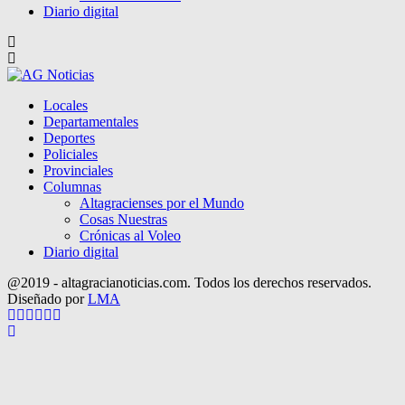
Diario digital
Locales
Departamentales
Deportes
Policiales
Provinciales
Columnas
Altagracienses por el Mundo
Cosas Nuestras
Crónicas al Voleo
Diario digital
@2019 - altagracianoticias.com. Todos los derechos reservados.
Diseñado por
LMA
Facebook
Twitter
Instagram
Pinterest
Google
Youtube