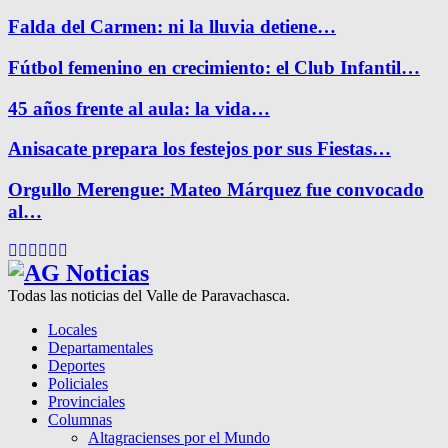
Falda del Carmen: ni la lluvia detiene…
Fútbol femenino en crecimiento: el Club Infantil…
45 años frente al aula: la vida…
Anisacate prepara los festejos por sus Fiestas…
Orgullo Merengue: Mateo Márquez fue convocado
al…
Facebook
Twitter
Instagram
Pinterest
Google
Youtube
Todas las noticias del Valle de Paravachasca.
Locales
Departamentales
Deportes
Policiales
Provinciales
Columnas
Altagracienses por el Mundo