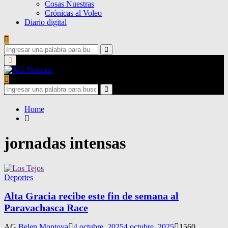
Cosas Nuestras
Crónicas al Voleo
Diario digital
Search
for:
Search
Primary
Menu
Search
for:
Search
Home
jornadas intensas
Deportes
Alta Gracia recibe este fin de semana al
Paravachasca Race
AG
Belen Montoya
4 octubre, 2025
4 octubre, 2025
1560