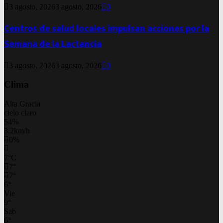
3 agosto, 2026
3 agosto, 2026
0
Centros de salud locales impulsan acciones por la
Semana de la Lactancia
3 agosto, 2026
3 agosto, 2026
0
Clima
Alta Gracia
cielo claro
54%
3.2km/h
0%
7
°
C
7
°
7
°
6
°
Vie
9
°
Sab
6
°