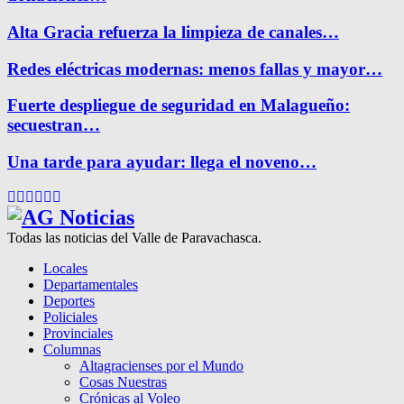
Alta Gracia refuerza la limpieza de canales…
Redes eléctricas modernas: menos fallas y mayor…
Fuerte despliegue de seguridad en Malagueño:
secuestran…
Una tarde para ayudar: llega el noveno…
Facebook
Twitter
Instagram
Pinterest
Google
Youtube
Todas las noticias del Valle de Paravachasca.
Locales
Departamentales
Deportes
Policiales
Provinciales
Columnas
Altagracienses por el Mundo
Cosas Nuestras
Crónicas al Voleo