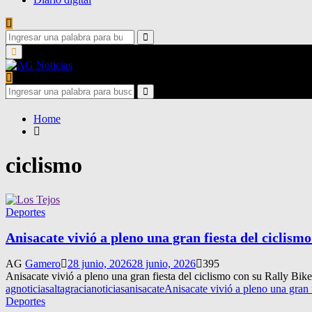
Search
for:
Search
Primary
Menu
Search
for:
Search
Home
ciclismo
Deportes
Anisacate vivió a pleno una gran fiesta del ciclism
AG
Gamero
28 junio, 2026
28 junio, 2026
395
Anisacate vivió a pleno una gran fiesta del ciclismo con su Rally Bike.
agnoticias
altagracianoticias
anisacate
Anisacate vivió a pleno una gran 
Deportes