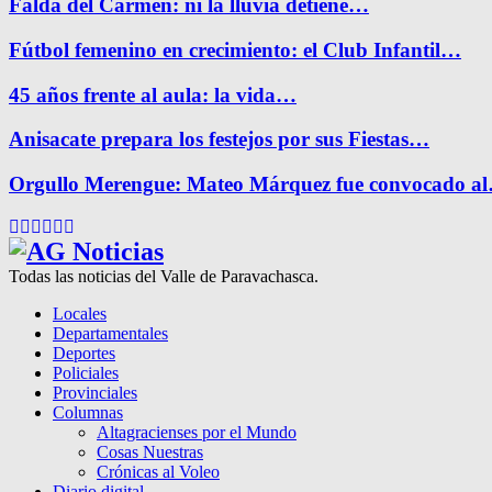
Falda del Carmen: ni la lluvia detiene…
Fútbol femenino en crecimiento: el Club Infantil…
45 años frente al aula: la vida…
Anisacate prepara los festejos por sus Fiestas…
Orgullo Merengue: Mateo Márquez fue convocado a
Facebook
Twitter
Instagram
Pinterest
Google
Youtube
Todas las noticias del Valle de Paravachasca.
Locales
Departamentales
Deportes
Policiales
Provinciales
Columnas
Altagracienses por el Mundo
Cosas Nuestras
Crónicas al Voleo
Diario digital