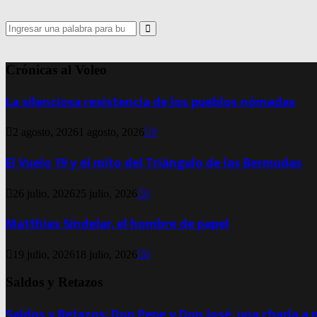
Search
for:
Search
Crónicas al Voleo
La silenciosa resistencia de los pueblos nómadas
2 agosto, 2026
1 agosto, 2026
0
El Vuelo 19 y el mito del Triángulo de las Bermudas
26 julio, 2026
25 julio, 2026
0
Matthias Sindelar, el hombre de papel
19 julio, 2026
18 julio, 2026
0
Saldos y Retazos
Saldos y Retazos: Don Pepe y Don José, una charla a 