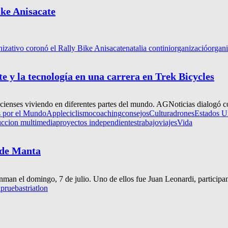
ike Anisacate
nizativo coronó el Rally Bike Anisacate
natalia contini
organizació
organ
te y la tecnología en una carrera en Trek Bicycles
racienses viviendo en diferentes partes del mundo. AGNoticias dialogó c
s por el Mundo
Apple
ciclismo
coaching
consejos
Cultura
drones
Estados U
ccion multimedia
proyectos independientes
trabajo
viajes
Vida
 de Manta
nman el domingo, 7 de julio. Uno de ellos fue Juan Leonardi, participante
a
pruebas
triatlon