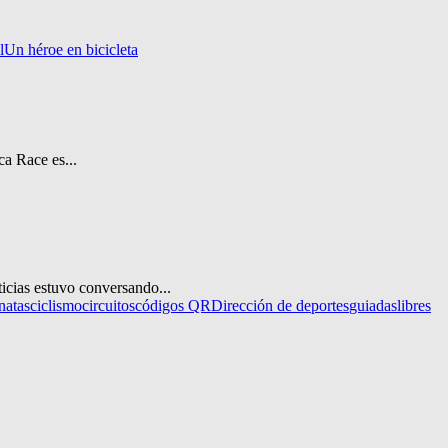
l
Un héroe en bicicleta
a Race es...
ticias estuvo conversando...
natas
ciclismo
circuitos
códigos QR
Dirección de deportes
guiadas
libres