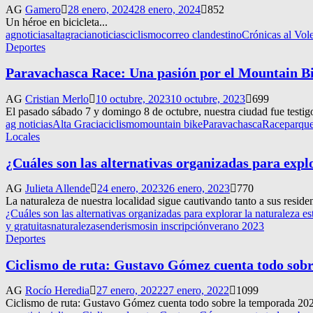
AG
Gamero
28 enero, 2024
28 enero, 2024
852
Un héroe en bicicleta...
agnoticias
altagracianoticias
ciclismo
correo clandestino
Crónicas al Vol
Deportes
Paravachasca Race: Una pasión por el Mountain B
AG
Cristian Merlo
10 octubre, 2023
10 octubre, 2023
699
El pasado sábado 7 y domingo 8 de octubre, nuestra ciudad fue testig
ag noticias
Alta Gracia
ciclismo
mountain bike
ParavachascaRace
parque
Locales
¿Cuáles son las alternativas organizadas para expl
AG
Julieta Allende
24 enero, 2023
26 enero, 2023
770
La naturaleza de nuestra localidad sigue cautivando tanto a sus resid
¿Cuáles son las alternativas organizadas para explorar la naturaleza e
y gratuitas
naturaleza
senderismo
sin inscripción
verano 2023
Deportes
Ciclismo de ruta: Gustavo Gómez cuenta todo sob
AG
Rocío Heredia
27 enero, 2022
27 enero, 2022
1099
Ciclismo de ruta: Gustavo Gómez cuenta todo sobre la temporada 202