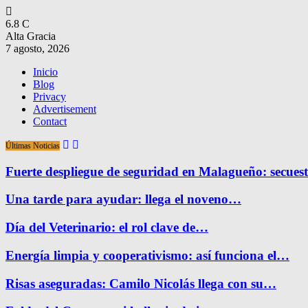
6.8
C
Alta Gracia
7 agosto, 2026
Inicio
Blog
Privacy
Advertisement
Contact
Últimas Noticias
Fuerte despliegue de seguridad en Malagueño: secue
Una tarde para ayudar: llega el noveno…
Día del Veterinario: el rol clave de…
Energía limpia y cooperativismo: así funciona el…
Risas aseguradas: Camilo Nicolás llega con su…