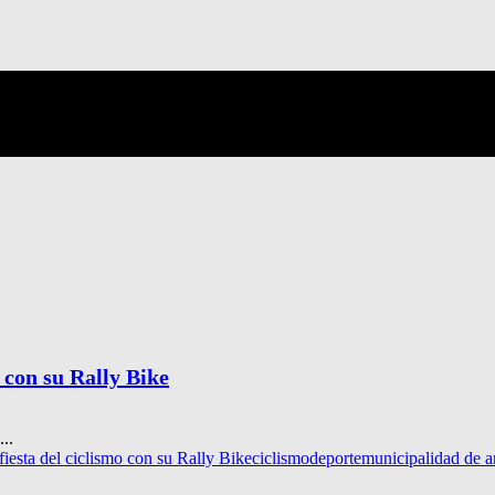
o con su Rally Bike
..
fiesta del ciclismo con su Rally Bike
ciclismo
deporte
municipalidad de a