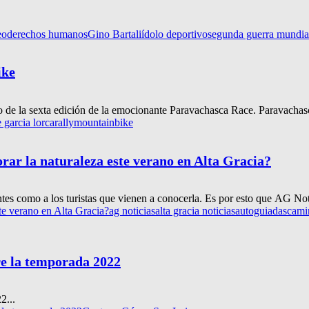
eo
derechos humanos
Gino Bartali
ídolo deportivo
segunda guerra mundia
ike
o de la sexta edición de la emocionante Paravachasca Race. Paravachasc
 garcia lorca
rallymountainbike
orar la naturaleza este verano en Alta Gracia?
entes como a los turistas que vienen a conocerla. Es por esto que AG No
ste verano en Alta Gracia?
ag noticias
alta gracia noticias
autoguiadas
cami
re la temporada 2022
2...