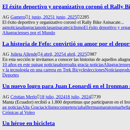
El éxito deportivo y organizativo coronó el Rally B
AG
Gamero
1 junio, 2025
1 junio, 2025
2285
El éxito deportivo y organizativo coronó el Rally Bike Anisacate...
agnoticias
altagracianoticias
anisacate
ciclismo
El éxito deportivo y orga
Altagracienses por el Mundo
La historia de Fefo: convirtió su amor por el depor
AG
Julieta Allende
4 abril, 2025
4 abril, 2025
987
En esta sección te invitamos a conocer las historias de aquellos altag
10 años en este pais
ag noticias
ahorro
alta gracia noticias
Altagraciense
y la tecnología en una carrera en Trek Bicycles
lecciones
Noticias
produ
Deportes
Un nuevo logro para Juan Leonardi en el Ironman
AG
Cristian Merlo
18 julio, 2024
18 julio, 2024
739
Manta (Ecuador) recibió a 1.800 deportistas que participaron en el Iro
ag noticias
Alta Gracia
ciclismo
competencia
halftermas
maraton
marbell
Crónicas al Voleo
Un héroe en bicicleta