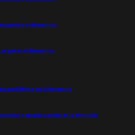
con grapa y chismecitos
 se pasan chismecitos
ogía pediátrica en Sudamérica
u equipo y apunta a mejorar la atención