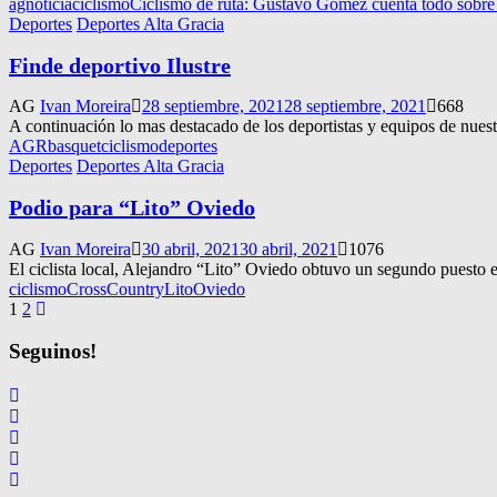
agnoticia
ciclismo
Ciclismo de ruta: Gustavo Gómez cuenta todo sobre
Deportes
Deportes Alta Gracia
Finde deportivo Ilustre
AG
Ivan Moreira
28 septiembre, 2021
28 septiembre, 2021
668
A continuación lo mas destacado de los deportistas y equipos de nuest
AGR
basquet
ciclismo
deportes
Deportes
Deportes Alta Gracia
Podio para “Lito” Oviedo
AG
Ivan Moreira
30 abril, 2021
30 abril, 2021
1076
El ciclista local, Alejandro “Lito” Oviedo obtuvo un segundo puesto
ciclismo
CrossCountry
LitoOviedo
Navegación
1
2
de
Seguinos!
entradas