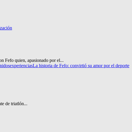
ización
on Fefo quien, apasionado por el...
nidos
experiencias
La historia de Fefo: convirtió su amor por el deporte
 de triatlón...