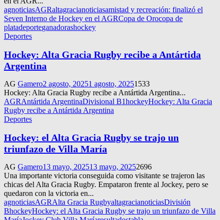
en el AGR...
agnoticias
AGR
altagracianoticias
amistad y recreación: finalizó el
Seven Interno de Hockey en el AGR
Copa de Oro
copa de
plata
deporte
ganadoras
hockey
Deportes
Hockey: Alta Gracia Rugby recibe a Antártida
Argentina
AG
Gamero
2 agosto, 2025
1 agosto, 2025
1533
Hockey: Alta Gracia Rugby recibe a Antártida Argentina...
AGR
Antártida Argentina
Divisional B1
hockey
Hockey: Alta Gracia
Rugby recibe a Antártida Argentina
Deportes
Hockey: el Alta Gracia Rugby se trajo un
triunfazo de Villa María
AG
Gamero
13 mayo, 2025
13 mayo, 2025
2696
Una importante victoria conseguida como visitante se trajeron las
chicas del Alta Gracia Rugby. Empataron frente al Jockey, pero se
quedaron con la victoria en...
agnoticias
AGR
Alta Gracia Rugby
altagracianoticias
División
B
hockey
Hockey: el Alta Gracia Rugby se trajo un triunfazo de Villa
María
Jockey Club Villa María
resultados
tabla