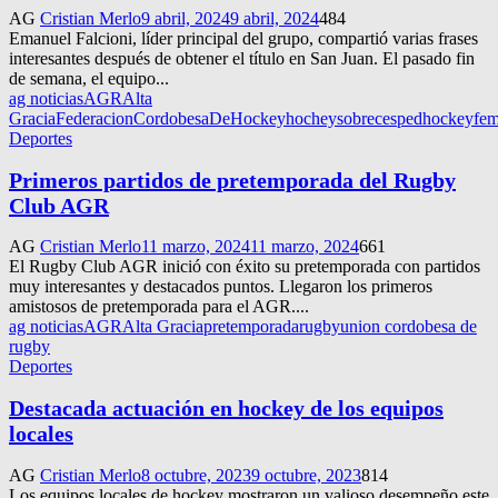
AG
Cristian Merlo
9 abril, 2024
9 abril, 2024
484
Emanuel Falcioni, líder principal del grupo, compartió varias frases
interesantes después de obtener el título en San Juan. El pasado fin
de semana, el equipo...
ag noticias
AGR
Alta
Gracia
FederacionCordobesaDeHockey
hocheysobrecesped
hockeyfem
Deportes
Primeros partidos de pretemporada del Rugby
Club AGR
AG
Cristian Merlo
11 marzo, 2024
11 marzo, 2024
661
El Rugby Club AGR inició con éxito su pretemporada con partidos
muy interesantes y destacados puntos. Llegaron los primeros
amistosos de pretemporada para el AGR....
ag noticias
AGR
Alta Gracia
pretemporada
rugby
union cordobesa de
rugby
Deportes
Destacada actuación en hockey de los equipos
locales
AG
Cristian Merlo
8 octubre, 2023
9 octubre, 2023
814
Los equipos locales de hockey mostraron un valioso desempeño este