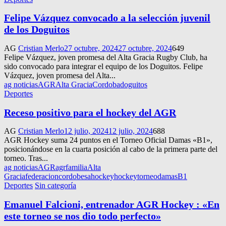
Felipe Vázquez convocado a la selección juvenil
de los Doguitos
AG
Cristian Merlo
27 octubre, 2024
27 octubre, 2024
649
Felipe Vázquez, joven promesa del Alta Gracia Rugby Club, ha
sido convocado para integrar el equipo de los Doguitos. Felipe
Vázquez, joven promesa del Alta...
ag noticias
AGR
Alta Gracia
Cordoba
doguitos
Deportes
Receso positivo para el hockey del AGR
AG
Cristian Merlo
12 julio, 2024
12 julio, 2024
688
AGR Hockey suma 24 puntos en el Torneo Oficial Damas «B1»,
posicionándose en la cuarta posición al cabo de la primera parte del
torneo. Tras...
ag noticias
AGR
agrfamilia
Alta
Gracia
federacioncordobesahockey
hockey
torneodamasB1
Deportes
Sin categoría
Emanuel Falcioni, entrenador AGR Hockey : «En
este torneo se nos dio todo perfecto»