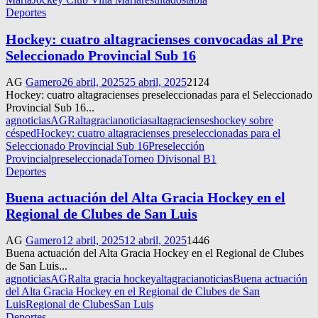
Deportes
Hockey: cuatro altagracienses convocadas al Pre
Seleccionado Provincial Sub 16
AG
Gamero
26 abril, 2025
25 abril, 2025
2124
Hockey: cuatro altagracienses preseleccionadas para el Seleccionado
Provincial Sub 16...
agnoticias
AGR
altagracianoticias
altagracienses
hockey sobre
césped
Hockey: cuatro altagracienses preseleccionadas para el
Seleccionado Provincial Sub 16
Preselección
Provincial
preseleccionada
Torneo Divisonal B1
Deportes
Buena actuación del Alta Gracia Hockey en el
Regional de Clubes de San Luis
AG
Gamero
12 abril, 2025
12 abril, 2025
1446
Buena actuación del Alta Gracia Hockey en el Regional de Clubes
de San Luis...
agnoticias
AGR
alta gracia hockey
altagracianoticias
Buena actuación
del Alta Gracia Hockey en el Regional de Clubes de San
Luis
Regional de Clubes
San Luis
Deportes