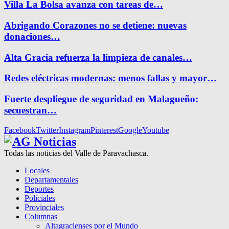
Villa La Bolsa avanza con tareas de…
Abrigando Corazones no se detiene: nuevas
donaciones…
Alta Gracia refuerza la limpieza de canales…
Redes eléctricas modernas: menos fallas y mayor…
Fuerte despliegue de seguridad en Malagueño:
secuestran…
Facebook
Twitter
Instagram
Pinterest
Google
Youtube
Todas las noticias del Valle de Paravachasca.
Locales
Departamentales
Deportes
Policiales
Provinciales
Columnas
Altagracienses por el Mundo