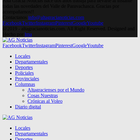
Alta Gracia Noticias hace dos años trabaja para llevarte al instante
todas las novedades del Valle de Paravachasca. Gracias por
acompañarnos!!
Contactanos
info@altagracianoticias.com
Facebook
Twitter
Instagram
Pinterest
Google
Youtube
@2019 - altagracianoticias.com. All Right Reserved. Designed and
Hecho por
lma
Facebook
Twitter
Instagram
Pinterest
Google
Youtube
Locales
Departamentales
Deportes
Policiales
Provinciales
Columnas
Altagracienses por el Mundo
Cosas Nuestras
Crónicas al Voleo
Diario digital
Locales
Departamentales
Deportes