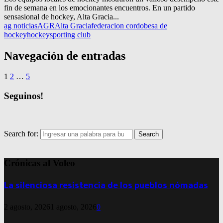
fin de semana en los emocionantes encuentros. En un partido
sensasional de hockey, Alta Gracia...
ag noticias
AGR
Alta Gracia
federacion cordobesa de
hockey
hockey
sporting club
Navegación de entradas
1
2
…
5
Seguinos!
Search for:
Search
Crónicas al Voleo
La silenciosa resistencia de los pueblos nómadas
2 agosto, 2026
1 agosto, 2026
0