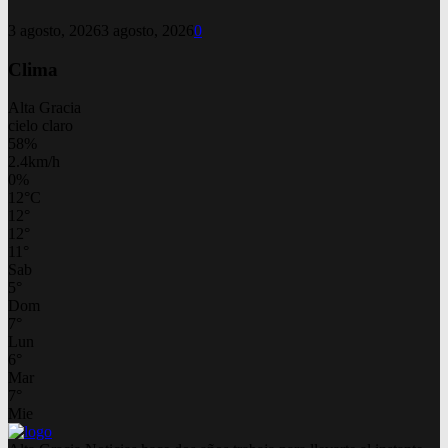
3 agosto, 2026
3 agosto, 2026
0
Clima
Alta Gracia
cielo claro
58%
2.4km/h
0%
12
°
C
12
°
12
°
11
°
Sab
5
°
Dom
7
°
Lun
6
°
Mar
7
°
Mie