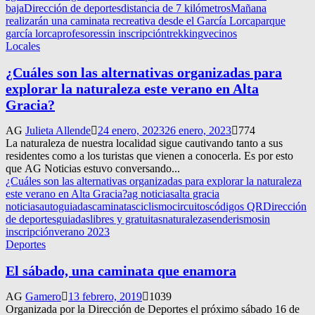
baja
Dirección de deportes
distancia de 7 kilómetros
Mañana
realizarán una caminata recreativa desde el García Lorca
parque
garcía lorca
profesores
sin inscripción
trekking
vecinos
Locales
¿Cuáles son las alternativas organizadas para
explorar la naturaleza este verano en Alta
Gracia?
AG
Julieta Allende
24 enero, 2023
26 enero, 2023
774
La naturaleza de nuestra localidad sigue cautivando tanto a sus
residentes como a los turistas que vienen a conocerla. Es por esto
que AG Noticias estuvo conversando...
¿Cuáles son las alternativas organizadas para explorar la naturaleza
este verano en Alta Gracia?
ag noticias
alta gracia
noticias
autoguiadas
caminatas
ciclismo
circuitos
códigos QR
Dirección
de deportes
guiadas
libres y gratuitas
naturaleza
senderismo
sin
inscripción
verano 2023
Deportes
El sábado, una caminata que enamora
AG
Gamero
13 febrero, 2019
1039
Organizada por la Dirección de Deportes el próximo sábado 16 de