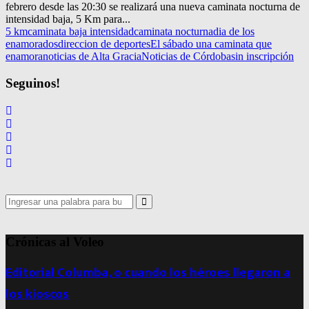
febrero desde las 20:30 se realizará una nueva caminata nocturna de
intensidad baja, 5 Km para...
5 km
caminata baja intensidad
caminata nocturna
dia de los
enamorados
direccion de deportes
El sábado una caminata que
enamora
noticias de Alta Gracia
Noticias de Córdoba
sin inscripción
Seguinos!
Search
for:
Search
Crónicas al Voleo
Editorial Columba, o cuando los héroes llegaron a
los kioscos