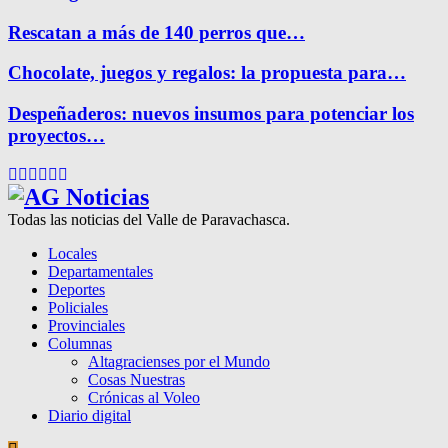
Rescatan a más de 140 perros que…
Chocolate, juegos y regalos: la propuesta para…
Despeñaderos: nuevos insumos para potenciar los
proyectos…
Facebook
Twitter
Instagram
Pinterest
Google
Youtube
Todas las noticias del Valle de Paravachasca.
Locales
Departamentales
Deportes
Policiales
Provinciales
Columnas
Altagracienses por el Mundo
Cosas Nuestras
Crónicas al Voleo
Diario digital