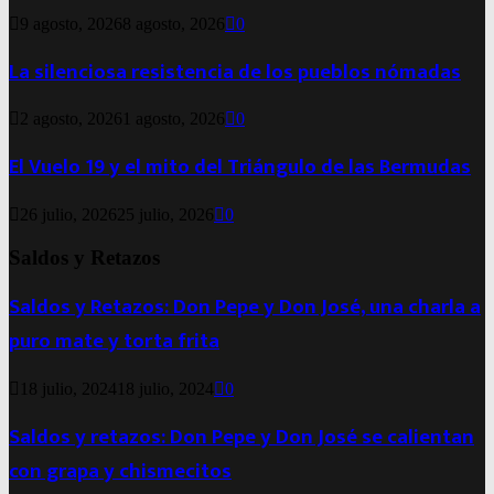
9 agosto, 2026
8 agosto, 2026
0
La silenciosa resistencia de los pueblos nómadas
2 agosto, 2026
1 agosto, 2026
0
El Vuelo 19 y el mito del Triángulo de las Bermudas
26 julio, 2026
25 julio, 2026
0
Saldos y Retazos
Saldos y Retazos: Don Pepe y Don José, una charla a
puro mate y torta frita
18 julio, 2024
18 julio, 2024
0
Saldos y retazos: Don Pepe y Don José se calientan
con grapa y chismecitos