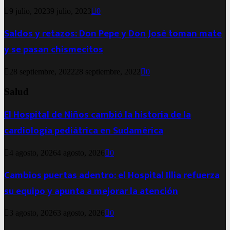
9 julio, 2023
9 julio, 2023
0
Saldos y retazos: Don Pepe y Don José toman mate
y se pasan chismecitos
28 septiembre, 2022
28 septiembre, 2022
0
Salud
El Hospital de Niños cambió la historia de la
cardiología pediátrica en Sudamérica
4 agosto, 2026
4 agosto, 2026
0
Cambios puertas adentro: el Hospital Illia refuerza
su equipo y apunta a mejorar la atención
3 agosto, 2026
3 agosto, 2026
0