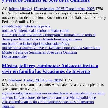
AG
Julieta Allende
17 noviembre, 2025
17 noviembre, 2025
754
El Centro Cultural Espacio Abierto se prepara para celebrar una
nueva edición del tradicional Encuentro con los Saberes del Monte y
Feria de Semillas. Una...
actividades
ag noticias
alta gracia
noticias
Ambiental
calendario
caminatas
centro
cultural
charlas
convocatoria
cronograma
Cultura
durante todo el
dia
emprendedores
Espacio Abierto
familias
gran cierre
musical
infancias
inscripciones
Jornada
niños y
niñas
Noticias
talleres
Vuelve el 14º Encuentro con los Saberes del
Monte y Feria de Semillas en José de la Quintana
Departamentales
Música, talleres, caminatas: Anisacate invita a
vivir en familia las Vacaciones de Invierno
AG
Gamero
1 julio, 2025
1 julio, 2025
1175
Música, talleres, caminatas, arte: Anisacate invita a vivir a pleno las
Vacaciones de Invierno...
agnoticias
altagracianoticias
anisacate
arte
arte: Anisacate invita a vivir
a pleno las Vacaciones de Invierno
caminatas
Municipalidad de
Aniscate
música
Rincón Criollo
talleres
vacaciones de invierno
Turismo