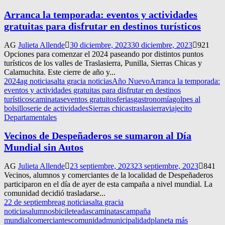
Arranca la temporada: eventos y actividades
gratuitas para disfrutar en destinos turísticos
AG
Julieta Allende
30 diciembre, 2023
30 diciembre, 2023
921
Opciones para comenzar el 2024 paseando por distintos puntos
turísticos de los valles de Traslasierra, Punilla, Sierras Chicas y
Calamuchita. Este cierre de año y...
2024
ag noticias
alta gracia noticias
Año Nuevo
Arranca la temporada:
eventos y actividades gratuitas para disfrutar en destinos
turísticos
caminatas
eventos gratuitos
ferias
gastronomía
golpes al
bolsillo
serie de actividades
Sierras chicas
traslasierra
viajecito
Departamentales
Vecinos de Despeñaderos se sumaron al Día
Mundial sin Autos
AG
Julieta Allende
23 septiembre, 2023
23 septiembre, 2023
841
Vecinos, alumnos y comerciantes de la localidad de Despeñaderos
participaron en el día de ayer de esta campaña a nivel mundial. La
comunidad decidió trasladarse...
22 de septiembre
ag noticias
alta gracia
noticias
alumnos
bicileteadas
caminatas
campaña
mundial
comerciantes
comunidad
municipalidad
planeta más