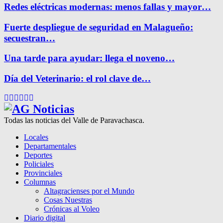
Redes eléctricas modernas: menos fallas y mayor…
Fuerte despliegue de seguridad en Malagueño:
secuestran…
Una tarde para ayudar: llega el noveno…
Día del Veterinario: el rol clave de…
Facebook
Twitter
Instagram
Pinterest
Google
Youtube
Todas las noticias del Valle de Paravachasca.
Locales
Departamentales
Deportes
Policiales
Provinciales
Columnas
Altagracienses por el Mundo
Cosas Nuestras
Crónicas al Voleo
Diario digital