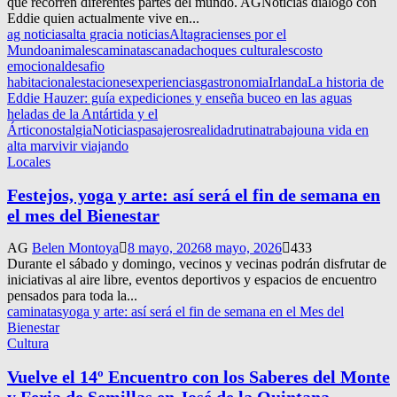
que recorren diferentes partes del mundo. AGNoticias dialogó con
Eddie quien actualmente vive en...
ag noticias
alta gracia noticias
Altagracienses por el
Mundo
animales
caminatas
canada
choques culturales
costo
emocional
desafio
habitacional
estaciones
experiencias
gastronomia
Irlanda
La historia de
Eddie Hauzer: guía expediciones y enseña buceo en las aguas
heladas de la Antártida y el
Ártico
nostalgia
Noticias
pasajeros
realidad
rutina
trabajo
una vida en
alta mar
vivir viajando
Locales
Festejos, yoga y arte: así será el fin de semana en
el mes del Bienestar
AG
Belen Montoya
8 mayo, 2026
8 mayo, 2026
433
Durante el sábado y domingo, vecinos y vecinas podrán disfrutar de
iniciativas al aire libre, eventos deportivos y espacios de encuentro
pensados para toda la...
caminatas
yoga y arte: así será el fin de semana en el Mes del
Bienestar
Cultura
Vuelve el 14º Encuentro con los Saberes del Monte
y Feria de Semillas en José de la Quintana