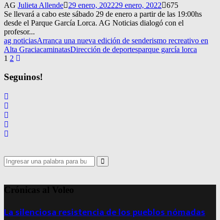
AG
Julieta Allende
29 enero, 2022
29 enero, 2022
675
Se llevará a cabo este sábado 29 de enero a partir de las 19:00hs
desde el Parque García Lorca. AG Noticias dialogó con el
profesor...
ag noticias
Arranca una nueva edición de senderismo recreativo en
Alta Gracia
caminatas
Dirección de deportes
parque garcía lorca
Navegación
1
2
de
Seguinos!
entradas
Search
for:
Search
Crónicas al Voleo
La silenciosa resistencia de los pueblos nómadas