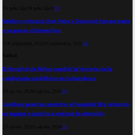
9 julio, 2023
9 julio, 2023
0
Saldos y retazos: Don Pepe y Don José toman mate
y se pasan chismecitos
28 septiembre, 2022
28 septiembre, 2022
0
Salud
El Hospital de Niños cambió la historia de la
cardiología pediátrica en Sudamérica
4 agosto, 2026
4 agosto, 2026
0
Cambios puertas adentro: el Hospital Illia refuerza
su equipo y apunta a mejorar la atención
3 agosto, 2026
3 agosto, 2026
0