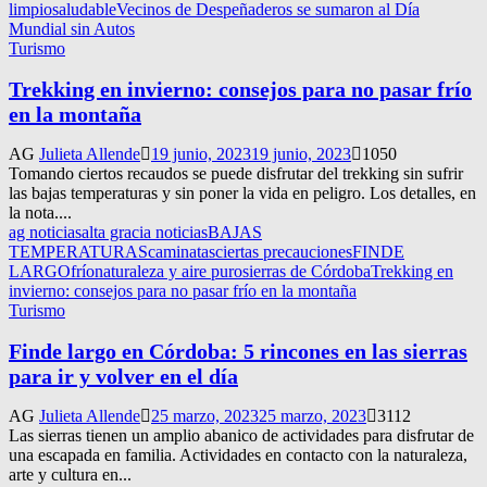
limpio
saludable
Vecinos de Despeñaderos se sumaron al Día
Mundial sin Autos
Turismo
Trekking en invierno: consejos para no pasar frío
en la montaña
AG
Julieta Allende
19 junio, 2023
19 junio, 2023
1050
Tomando ciertos recaudos se puede disfrutar del trekking sin sufrir
las bajas temperaturas y sin poner la vida en peligro. Los detalles, en
la nota....
ag noticias
alta gracia noticias
BAJAS
TEMPERATURAS
caminatas
ciertas precauciones
FINDE
LARGO
frío
naturaleza y aire puro
sierras de Córdoba
Trekking en
invierno: consejos para no pasar frío en la montaña
Turismo
Finde largo en Córdoba: 5 rincones en las sierras
para ir y volver en el día
AG
Julieta Allende
25 marzo, 2023
25 marzo, 2023
3112
Las sierras tienen un amplio abanico de actividades para disfrutar de
una escapada en familia. Actividades en contacto con la naturaleza,
arte y cultura en...