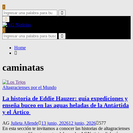
Search
for:
Search
Primary
Menu
Search
for:
Search
Home
caminatas
Altagracienses por el Mundo
La historia de Eddie Hauzer: guía expediciones y
enseña buceo en las aguas heladas de la Antártida
y el Ártico
AG
Julieta Allende
13 junio, 2026
12 junio, 2026
577
En esta sección te invitamos a conocer las historias de altagracienses