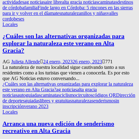
actividades
ag noticias
aire libre
alta gracia noticias
caminatas
destinos
de córdoba
familia
Finde largo en Córdoba: 5 rincones en las sierras
para ir y volver en el día
mates
naturaleza
niños y niñas
valles
cordobeses
Locales
¿Cuáles son las alternativas organizadas para
explorar la naturaleza este verano en Alta
Gracia?
AG
Julieta Allende
24 enero, 2023
26 enero, 2023
771
La naturaleza de nuestra localidad sigue cautivando tanto a sus
residentes como a los turistas que vienen a conocerla. Es por esto
que AG Noticias estuvo conversando...
¿Cuáles son las alternativas organizadas para explorar la naturaleza
este verano en Alta Gracia?
ag noticias
alta gracia
noticias
autoguiadas
caminatas
ciclismo
circuitos
códigos QR
Dirección
de deportes
guiadas
libres y gratuitas
naturaleza
senderismo
sin
inscripción
verano 2023
Locales
Arranca una nueva edición de senderismo
recreativo en Alta Gracia