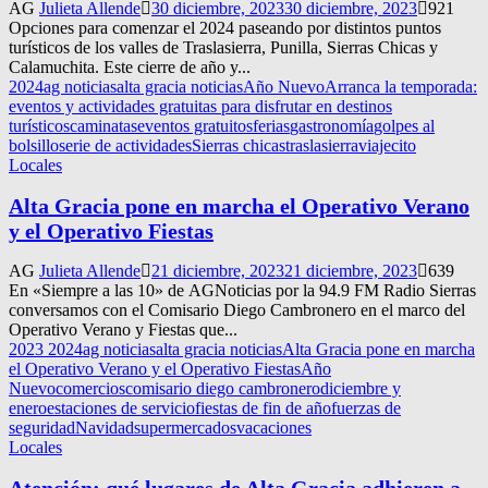
AG
Julieta Allende
30 diciembre, 2023
30 diciembre, 2023
921
Opciones para comenzar el 2024 paseando por distintos puntos
turísticos de los valles de Traslasierra, Punilla, Sierras Chicas y
Calamuchita. Este cierre de año y...
2024
ag noticias
alta gracia noticias
Año Nuevo
Arranca la temporada:
eventos y actividades gratuitas para disfrutar en destinos
turísticos
caminatas
eventos gratuitos
ferias
gastronomía
golpes al
bolsillo
serie de actividades
Sierras chicas
traslasierra
viajecito
Locales
Alta Gracia pone en marcha el Operativo Verano
y el Operativo Fiestas
AG
Julieta Allende
21 diciembre, 2023
21 diciembre, 2023
639
En «Siempre a las 10» de AGNoticias por la 94.9 FM Radio Sierras
conversamos con el Comisario Diego Cambronero en el marco del
Operativo Verano y Fiestas que...
2023 2024
ag noticias
alta gracia noticias
Alta Gracia pone en marcha
el Operativo Verano y el Operativo Fiestas
Año
Nuevo
comercios
comisario diego cambronero
diciembre y
enero
estaciones de servicio
fiestas de fin de año
fuerzas de
seguridad
Navidad
supermercados
vacaciones
Locales
Atención: qué lugares de Alta Gracia adhieren a