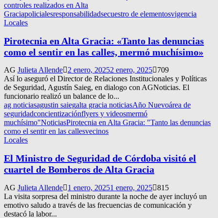
controles realizados en Alta
Gracia
policiales
responsabilidad
secuestro de elementos
vigencia
Locales
Pirotecnia en Alta Gracia: «Tanto las denuncias
como el sentir en las calles, mermó muchísimo»
AG
Julieta Allende
2 enero, 2025
2 enero, 2025
709
Así lo aseguró el Director de Relaciones Institucionales y Políticas
de Seguridad, Agustín Saieg, en dialogo con AGNoticias. El
funcionario realizó un balance de lo...
ag noticias
agustin saieg
alta gracia noticias
Año Nuevo
área de
seguridad
concientización
flyers y videos
mermó
muchísimo"
Noticias
Pirotecnia en Alta Gracia: "Tanto las denuncias
como el sentir en las calles
vecinos
Locales
El Ministro de Seguridad de Córdoba visitó el
cuartel de Bomberos de Alta Gracia
AG
Julieta Allende
1 enero, 2025
1 enero, 2025
815
La visita sorpresa del ministro durante la noche de ayer incluyó un
emotivo saludo a través de las frecuencias de comunicación y
destacó la labor...