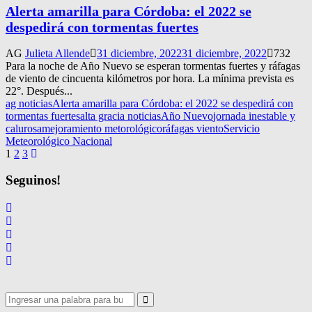
Alerta amarilla para Córdoba: el 2022 se
despedirá con tormentas fuertes
AG
Julieta Allende
31 diciembre, 2022
31 diciembre, 2022
732
Para la noche de Año Nuevo se esperan tormentas fuertes y ráfagas
de viento de cincuenta kilómetros por hora. La mínima prevista es
22°. Después...
ag noticias
Alerta amarilla para Córdoba: el 2022 se despedirá con
tormentas fuertes
alta gracia noticias
Año Nuevo
jornada inestable y
calurosa
mejoramiento metorológico
ráfagas viento
Servicio
Meteorológico Nacional
Navegación
1
2
3
de
Seguinos!
entradas
Search
for:
Search