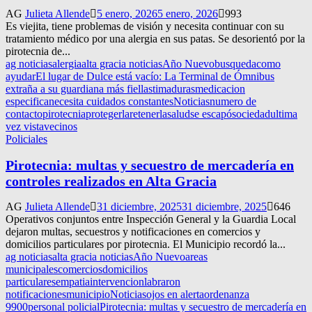
AG
Julieta Allende
5 enero, 2026
5 enero, 2026
993
Es viejita, tiene problemas de visión y necesita continuar con su
tratamiento médico por una alergia en sus patas. Se desorientó por la
pirotecnia de...
ag noticias
alergia
alta gracia noticias
Año Nuevo
busqueda
como
ayudar
El lugar de Dulce está vacío: La Terminal de Ómnibus
extraña a su guardiana más fiel
lastimaduras
medicacion
especifica
necesita cuidados constantes
Noticias
numero de
contacto
pirotecnia
protegerla
retenerla
salud
se escapó
sociedad
ultima
vez vista
vecinos
Policiales
Pirotecnia: multas y secuestro de mercadería en
controles realizados en Alta Gracia
AG
Julieta Allende
31 diciembre, 2025
31 diciembre, 2025
646
Operativos conjuntos entre Inspección General y la Guardia Local
dejaron multas, secuestros y notificaciones en comercios y
domicilios particulares por pirotecnia. El Municipio recordó la...
ag noticias
alta gracia noticias
Año Nuevo
areas
municipales
comercios
domicilios
particulares
empatia
intervencion
labraron
notificaciones
municipio
Noticias
ojos en alerta
ordenanza
9900
personal policial
Pirotecnia: multas y secuestro de mercadería en