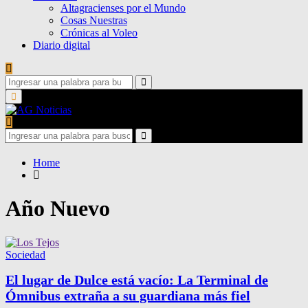
Altagracienses por el Mundo
Cosas Nuestras
Crónicas al Voleo
Diario digital
Search
for:
Search
Primary
Menu
Search
for:
Search
Home
Año Nuevo
Sociedad
El lugar de Dulce está vacío: La Terminal de
Ómnibus extraña a su guardiana más fiel