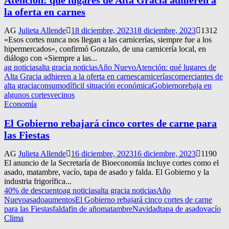
la oferta en carnes
AG
Julieta Allende
18 diciembre, 2023
18 diciembre, 2023
1312
«Esos cortes nunca nos llegan a las carnicerías, siempre fue a los
hipermercados», confirmó Gonzalo, de una carnicería local, en
diálogo con «Siempre a las...
ag noticias
alta gracia noticias
Año Nuevo
Atención: qué lugares de
Alta Gracia adhieren a la oferta en carnes
carnicerías
comerciantes de
alta gracia
consumo
díficil situación económica
Gobierno
rebaja en
algunos cortes
vecinos
Economía
El Gobierno rebajará cinco cortes de carne para
las Fiestas
AG
Julieta Allende
16 diciembre, 2023
16 diciembre, 2023
1190
El anuncio de la Secretaría de Bioeconomía incluye cortes como el
asado, matambre, vacío, tapa de asado y falda. El Gobierno y la
industria frigorífica...
40% de descuento
ag noticias
alta gracia noticias
Año
Nuevo
asado
aumentos
El Gobierno rebajará cinco cortes de carne
para las Fiestas
falda
fin de año
matambre
Navidad
tapa de asado
vacío
Clima