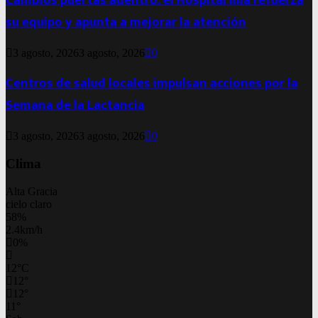
Cambios puertas adentro: el Hospital Illia refuerza
su equipo y apunta a mejorar la atención
3 agosto, 2026
3 agosto, 2026
0
Centros de salud locales impulsan acciones por la
Semana de la Lactancia
3 agosto, 2026
3 agosto, 2026
0
Clima
Alta Gracia
cielo claro
58%
2.4km/h
0%
12
°
C
12
°
12
°
11
°