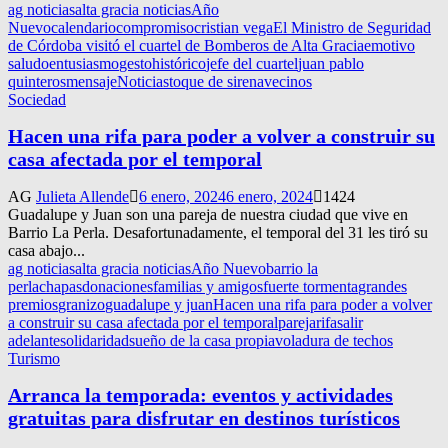
ag noticias
alta gracia noticias
Año
Nuevo
calendario
compromiso
cristian vega
El Ministro de Seguridad
de Córdoba visitó el cuartel de Bomberos de Alta Gracia
emotivo
saludo
entusiasmo
gesto
histórico
jefe del cuartel
juan pablo
quinteros
mensaje
Noticias
toque de sirena
vecinos
Sociedad
Hacen una rifa para poder a volver a construir su
casa afectada por el temporal
AG
Julieta Allende
6 enero, 2024
6 enero, 2024
1424
Guadalupe y Juan son una pareja de nuestra ciudad que vive en
Barrio La Perla. Desafortunadamente, el temporal del 31 les tiró su
casa abajo...
ag noticias
alta gracia noticias
Año Nuevo
barrio la
perla
chapas
donaciones
familias y amigos
fuerte tormenta
grandes
premios
granizo
guadalupe y juan
Hacen una rifa para poder a volver
a construir su casa afectada por el temporal
pareja
rifa
salir
adelante
solidaridad
sueño de la casa propia
voladura de techos
Turismo
Arranca la temporada: eventos y actividades
gratuitas para disfrutar en destinos turísticos