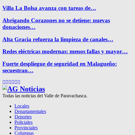
Villa La Bolsa avanza con tareas de…
Abrigando Corazones no se detiene: nuevas
donaciones…
Alta Gracia refuerza la limpieza de canales…
Redes eléctricas modernas: menos fallas y mayor…
Fuerte despliegue de seguridad en Malagueño:
secuestran…
Facebook
Twitter
Instagram
Pinterest
Google
Youtube
Todas las noticias del Valle de Paravachasca.
Locales
Departamentales
Deportes
Policiales
Provinciales
Columnas