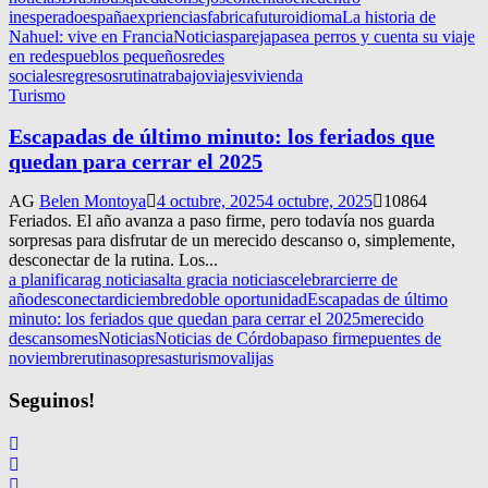
inesperado
españa
expriencias
fabrica
futuro
idioma
La historia de
Nahuel: vive en Francia
Noticias
pareja
pasea perros y cuenta su viaje
en redes
pueblos pequeños
redes
sociales
regresos
rutina
trabajo
viajes
vivienda
Turismo
Escapadas de último minuto: los feriados que
quedan para cerrar el 2025
AG
Belen Montoya
4 octubre, 2025
4 octubre, 2025
10864
Feriados. El año avanza a paso firme, pero todavía nos guarda
sorpresas para disfrutar de un merecido descanso o, simplemente,
desconectar de la rutina. Los...
a planificar
ag noticias
alta gracia noticias
celebrar
cierre de
año
desconectar
diciembre
doble oportunidad
Escapadas de último
minuto: los feriados que quedan para cerrar el 2025
merecido
descanso
mes
Noticias
Noticias de Córdoba
paso firme
puentes de
noviembre
rutina
sopresas
turismo
valijas
Seguinos!