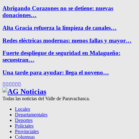
Abrigando Corazones no se detiene: nuevas
donaciones…
Alta Gracia refuerza la limpieza de canales…
Redes eléctricas modernas: menos fallas y mayor…
Fuerte despliegue de seguridad en Malagueño:
secuestran…
Una tarde para ayudar: llega el noveno…
Facebook
Twitter
Instagram
Pinterest
Google
Youtube
Todas las noticias del Valle de Paravachasca.
Locales
Departamentales
Deportes
Policiales
Provinciales
Columnas