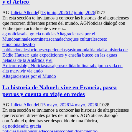
y el Ártico
AG
Julieta Allende
13 junio, 2026
12 junio, 2026
577
En esta sección te invitamos a conocer las historias de altagracienses
que recorren diferentes partes del mundo. AGNoticias dialogó con
Eddie quien actualmente vive en...
ag noticias
alta gracia noticias
Altagracienses por el
Mundo
animales
caminatas
canada
choques culturales
costo
emocional
desafio
habitacional
estaciones
experiencias
gastronomia
Irlanda
La historia de
Eddie Hauzer: guía expediciones y enseña buceo en las aguas
heladas de la Antártida y el
Ártico
nostalgia
Noticias
pasajeros
realidad
rutina
trabajo
una vida en
alta mar
vivir viajando
Altagracienses por el Mundo
La historia de Nahuel: vive en Francia, pasea
perros y cuenta su viaje en redes
AG
Julieta Allende
15 mayo, 2026
14 mayo, 2026
1028
En esta sección te invitamos a conocer las historias de altagracienses
que recorren diferentes partes del mundo. AGNoticias dialogó
con Nahuel quien tras ser despedido de una fábrica,...
ag noticias
alta gracia
noticias
Brasil
busqueda
consejos
contenido
encuentro