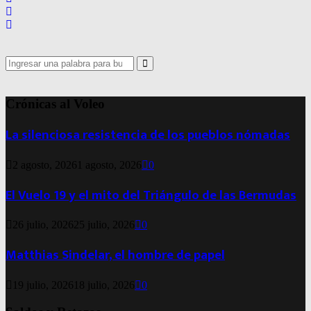
Search
for:
Search
Crónicas al Voleo
La silenciosa resistencia de los pueblos nómadas
2 agosto, 2026
1 agosto, 2026
0
El Vuelo 19 y el mito del Triángulo de las Bermudas
26 julio, 2026
25 julio, 2026
0
Matthias Sindelar, el hombre de papel
19 julio, 2026
18 julio, 2026
0