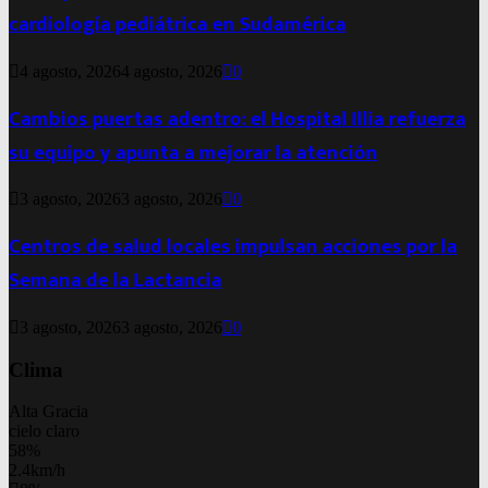
cardiología pediátrica en Sudamérica
4 agosto, 2026
4 agosto, 2026
0
Cambios puertas adentro: el Hospital Illia refuerza
su equipo y apunta a mejorar la atención
3 agosto, 2026
3 agosto, 2026
0
Centros de salud locales impulsan acciones por la
Semana de la Lactancia
3 agosto, 2026
3 agosto, 2026
0
Clima
Alta Gracia
cielo claro
58%
2.4km/h