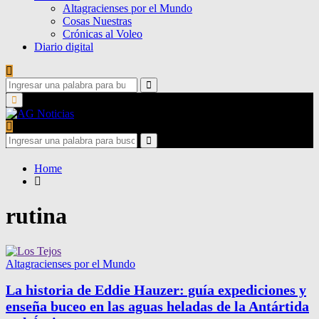
Altagracienses por el Mundo
Cosas Nuestras
Crónicas al Voleo
Diario digital
Search
for:
Search
Primary
Menu
Search
for:
Search
Home
rutina
Altagracienses por el Mundo
La historia de Eddie Hauzer: guía expediciones y
enseña buceo en las aguas heladas de la Antártida