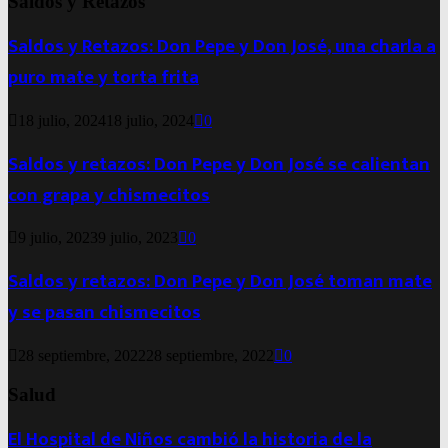
Saldos y Retazos
Saldos y Retazos: Don Pepe y Don José, una charla a
puro mate y torta frita
18 julio, 2024
18 julio, 2024
0
Saldos y retazos: Don Pepe y Don José se calientan
con grapa y chismecitos
9 julio, 2023
9 julio, 2023
0
Saldos y retazos: Don Pepe y Don José toman mate
y se pasan chismecitos
28 septiembre, 2022
28 septiembre, 2022
0
Salud
El Hospital de Niños cambió la historia de la