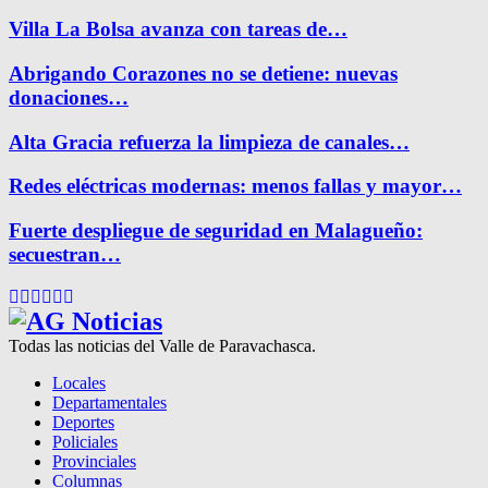
Villa La Bolsa avanza con tareas de…
Abrigando Corazones no se detiene: nuevas
donaciones…
Alta Gracia refuerza la limpieza de canales…
Redes eléctricas modernas: menos fallas y mayor…
Fuerte despliegue de seguridad en Malagueño:
secuestran…
Facebook
Twitter
Instagram
Pinterest
Google
Youtube
Todas las noticias del Valle de Paravachasca.
Locales
Departamentales
Deportes
Policiales
Provinciales
Columnas