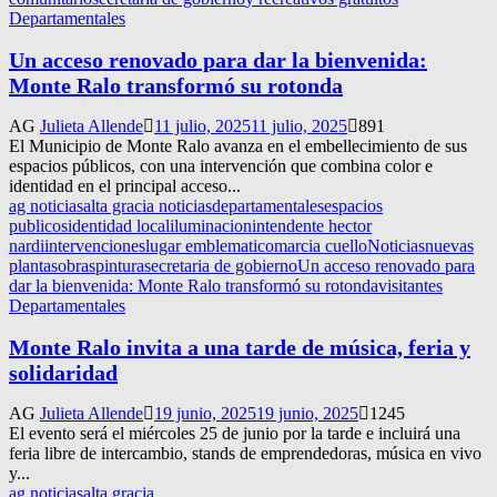
Departamentales
Un acceso renovado para dar la bienvenida:
Monte Ralo transformó su rotonda
AG
Julieta Allende
11 julio, 2025
11 julio, 2025
891
El Municipio de Monte Ralo avanza en el embellecimiento de sus
espacios públicos, con una intervención que combina color e
identidad en el principal acceso...
ag noticias
alta gracia noticias
departamentales
espacios
publicos
identidad local
iluminacion
intendente hector
nardi
intervenciones
lugar emblematico
marcia cuello
Noticias
nuevas
plantas
obras
pintura
secretaria de gobierno
Un acceso renovado para
dar la bienvenida: Monte Ralo transformó su rotonda
visitantes
Departamentales
Monte Ralo invita a una tarde de música, feria y
solidaridad
AG
Julieta Allende
19 junio, 2025
19 junio, 2025
1245
El evento será el miércoles 25 de junio por la tarde e incluirá una
feria libre de intercambio, stands de emprendedoras, música en vivo
y...
ag noticias
alta gracia