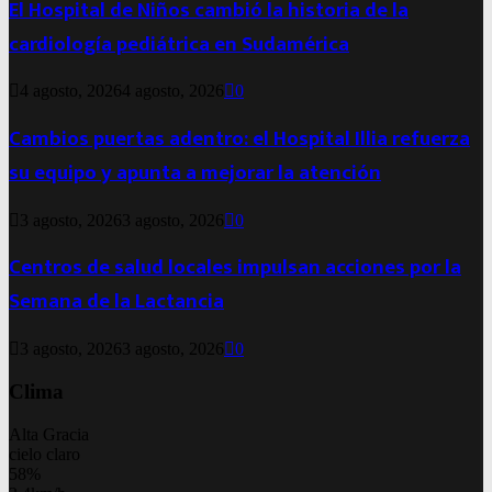
El Hospital de Niños cambió la historia de la
cardiología pediátrica en Sudamérica
4 agosto, 2026
4 agosto, 2026
0
Cambios puertas adentro: el Hospital Illia refuerza
su equipo y apunta a mejorar la atención
3 agosto, 2026
3 agosto, 2026
0
Centros de salud locales impulsan acciones por la
Semana de la Lactancia
3 agosto, 2026
3 agosto, 2026
0
Clima
Alta Gracia
cielo claro
58%