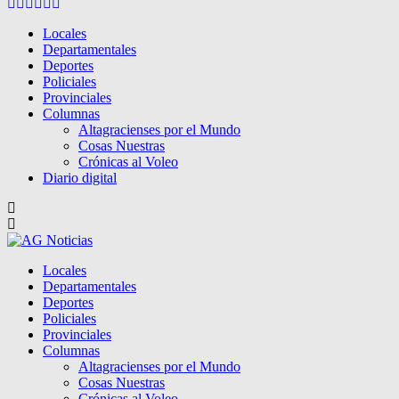
Facebook
Twitter
Instagram
Pinterest
Google
Youtube
Locales
Departamentales
Deportes
Policiales
Provinciales
Columnas
Altagracienses por el Mundo
Cosas Nuestras
Crónicas al Voleo
Diario digital
Locales
Departamentales
Deportes
Policiales
Provinciales
Columnas
Altagracienses por el Mundo
Cosas Nuestras
Crónicas al Voleo