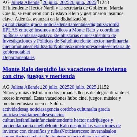
AG
Julieta Allende
26 julio, 2025
26 julio, 2025
1243
El intendente Héctor Nardi y la secretaria de Gobierno, Marcia
Cuello, se reunieron con Gustavo Klein y gestionaron insumos
clave. Además, avanzan en la digitalización...
ag noticias
alta gracia noticias
departamentales
digitalizacion
El
IIPLAS entregó insumos médicos a Monte Ralo y coordinan
políticas sanitarias
gustavo klein
historias clinicas
Instituto de
Investigaciones y Políticas de Salud
intendente hector nardi
marcia
cuello
mutuales
nebulizador
Noticias
oximetro
presidente
secretaria de
gobierno
tablet
Departamentales
Monte Ralo despidió las vacaciones de invierno
con cine, juegos y merienda
AG
Julieta Allende
20 julio, 2025
20 julio, 2025
1152
Niños y niñas disfrutaron dos jornadas llenas de alegría durante el
receso invernal. Estas vacaciones hubo cine, juegos, música y
mucho entusiasmo en el Salón...
actividades
ag noticias
agencia cordoba cultura
alta gracia
noticias
departamentales
espacios
culturales
familias
infancias
intendente hector nadri
juegos y
merienda
marcia cuello
Monte Ralo despidió las vacaciones de
invierno con cine
niños y niñas
Noticias
receso invernal
salon
comunitario
secretaria de gobierno
y recreativos gratuitos