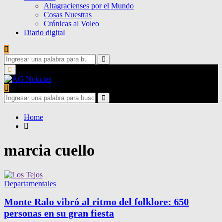
Altagracienses por el Mundo
Cosas Nuestras
Crónicas al Voleo
Diario digital
Search
for:
Search
Primary
Menu
Search
for:
Search
Home
marcia cuello
Departamentales
Monte Ralo vibró al ritmo del folklore: 650
personas en su gran fiesta