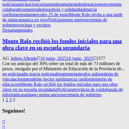
noticias
anticipacion
consumo
departamentales
donaciones
economia
colaborativa
emprendedoras
feria y solidaridad
marcia
cuello
merienda
miercoles 25 de junio
Monte Ralo invita a una tarde
de música
musica en vivo
Noticias
punto mujer
secretaria de
gobierno
vecinas y vecinos
Departamentales
Monte Ralo recibió los fondos iniciales para una
obra clave en su escuela secundaria
AG
Julieta Allende
16 junio, 2025
16 junio, 2025
1577
Con un anticipo del 30% sobre un total de más de 73 millones de
pesos, otorgado por el Ministerio de Educación de la Provincia de...
ag noticias
alta gracia noticias
departamentales
dos aulas
galeria de
vinculacion
intendente hector nardi
marcia cuello
ministerio de
educacion
Monte Ralo recibió los fondos iniciales para una obra
clave en su escuela secundaria
Noticias
provincia de cordoba
sala de
informatica
santiago penna anexo
secretaria de gobierno
Navegación
1
2
3
de
Seguinos!
entradas