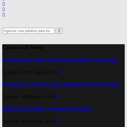
Search
for:
Search
Crónicas al Voleo
La silenciosa resistencia de los pueblos nómadas
2 agosto, 2026
1 agosto, 2026
0
El Vuelo 19 y el mito del Triángulo de las Bermudas
26 julio, 2026
25 julio, 2026
0
Matthias Sindelar, el hombre de papel
19 julio, 2026
18 julio, 2026
0