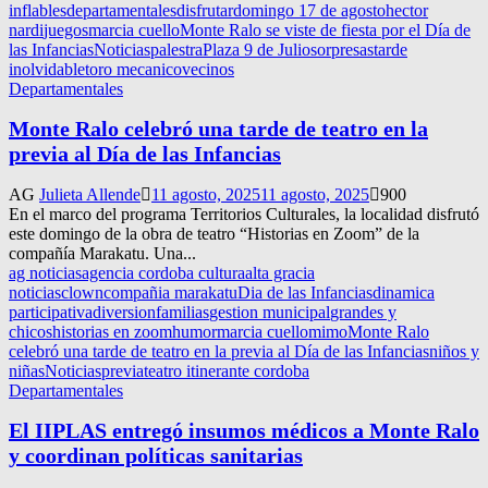
inflables
departamentales
disfrutar
domingo 17 de agosto
hector
nardi
juegos
marcia cuello
Monte Ralo se viste de fiesta por el Día de
las Infancias
Noticias
palestra
Plaza 9 de Julio
sorpresas
tarde
inolvidable
toro mecanico
vecinos
Departamentales
Monte Ralo celebró una tarde de teatro en la
previa al Día de las Infancias
AG
Julieta Allende
11 agosto, 2025
11 agosto, 2025
900
En el marco del programa Territorios Culturales, la localidad disfrutó
este domingo de la obra de teatro “Historias en Zoom” de la
compañía Marakatu. Una...
ag noticias
agencia cordoba cultura
alta gracia
noticias
clown
compañia marakatu
Dia de las Infancias
dinamica
participativa
diversion
familias
gestion municipal
grandes y
chicos
historias en zoom
humor
marcia cuello
mimo
Monte Ralo
celebró una tarde de teatro en la previa al Día de las Infancias
niños y
niñas
Noticias
previa
teatro itinerante cordoba
Departamentales
El IIPLAS entregó insumos médicos a Monte Ralo
y coordinan políticas sanitarias