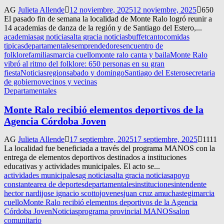
AG
Julieta Allende
12 noviembre, 2025
12 noviembre, 2025
650
El pasado fin de semana la localidad de Monte Ralo logró reunir a
14 academias de danza de la región y de Santiago del Estero,...
academias
ag noticias
alta gracia noticias
buffet
canto
comidas
tipicas
departamentales
emprendedores
encuentro de
folklore
familias
marcia cuello
monte ralo canta y baila
Monte Ralo
vibró al ritmo del folklore: 650 personas en su gran
fiesta
Noticias
region
sabado y domingo
Santiago del Estero
secretaria
de gobierno
vecinos y vecinas
Departamentales
Monte Ralo recibió elementos deportivos de la
Agencia Córdoba Joven
AG
Julieta Allende
17 septiembre, 2025
17 septiembre, 2025
1111
La localidad fue beneficiada a través del programa MANOS con la
entrega de elementos deportivos destinados a instituciones
educativas y actividades municipales. El acto se...
actividades municipales
ag noticias
alta gracia noticias
apoyo
constante
area de deportes
departamentales
instituciones
intendente
hector nardi
jose ignacio scotto
jovenes
juan cruz amuchastegi
marcia
cuello
Monte Ralo recibió elementos deportivos de la Agencia
Córdoba Joven
Noticias
programa provincial MANOS
salon
comunitario