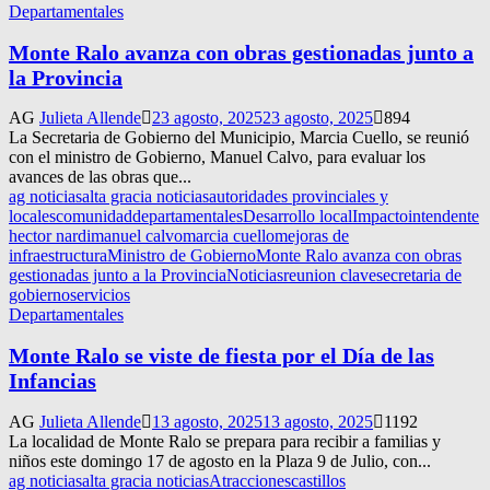
Departamentales
Monte Ralo avanza con obras gestionadas junto a
la Provincia
AG
Julieta Allende
23 agosto, 2025
23 agosto, 2025
894
La Secretaria de Gobierno del Municipio, Marcia Cuello, se reunió
con el ministro de Gobierno, Manuel Calvo, para evaluar los
avances de las obras que...
ag noticias
alta gracia noticias
autoridades provinciales y
locales
comunidad
departamentales
Desarrollo local
Impacto
intendente
hector nardi
manuel calvo
marcia cuello
mejoras de
infraestructura
Ministro de Gobierno
Monte Ralo avanza con obras
gestionadas junto a la Provincia
Noticias
reunion clave
secretaria de
gobierno
servicios
Departamentales
Monte Ralo se viste de fiesta por el Día de las
Infancias
AG
Julieta Allende
13 agosto, 2025
13 agosto, 2025
1192
La localidad de Monte Ralo se prepara para recibir a familias y
niños este domingo 17 de agosto en la Plaza 9 de Julio, con...
ag noticias
alta gracia noticias
Atracciones
castillos