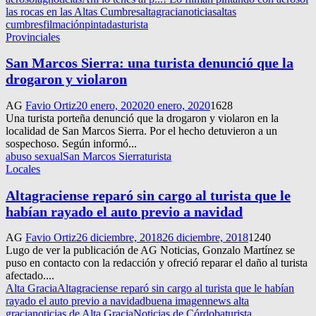
las rocas en las Altas Cumbres
altagracianoticias
altas
cumbres
filmación
pintadas
turista
Provinciales
San Marcos Sierra: una turista denunció que la
drogaron y violaron
AG
Favio Ortiz
20 enero, 2020
20 enero, 2020
1628
Una turista porteña denunció que la drogaron y violaron en la
localidad de San Marcos Sierra. Por el hecho detuvieron a un
sospechoso. Según informó...
abuso sexual
San Marcos Sierra
turista
Locales
Altagraciense reparó sin cargo al turista que le
habían rayado el auto previo a navidad
AG
Favio Ortiz
26 diciembre, 2018
26 diciembre, 2018
1240
Lugo de ver la publicación de AG Noticias, Gonzalo Martínez se
puso en contacto con la redacción y ofreció reparar el daño al turista
afectado....
Alta Gracia
Altagraciense reparó sin cargo al turista que le habían
rayado el auto previo a navidad
buena imagen
news alta
gracia
noticias de Alta Gracia
Noticias de Córdoba
turista