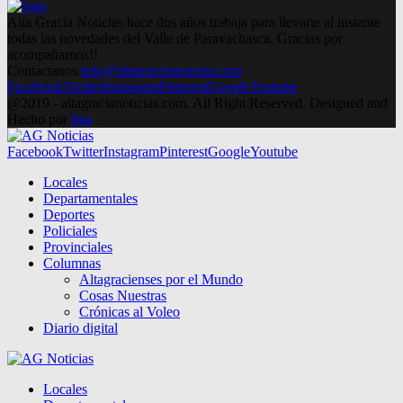
Alta Gracia Noticias hace dos años trabaja para llevarte al instante
todas las novedades del Valle de Paravachasca. Gracias por
acompañarnos!!
Contactanos
info@altagracianoticias.com
Facebook
Twitter
Instagram
Pinterest
Google
Youtube
@2019 - altagracianoticias.com. All Right Reserved. Designed and
Hecho por
lma
Facebook
Twitter
Instagram
Pinterest
Google
Youtube
Locales
Departamentales
Deportes
Policiales
Provinciales
Columnas
Altagracienses por el Mundo
Cosas Nuestras
Crónicas al Voleo
Diario digital
Locales