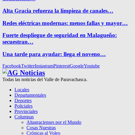
Alta Gracia refuerza la limpieza de canales…
Redes eléctricas modernas: menos fallas y mayor…
Fuerte despliegue de seguridad en Malagueño:
secuestran…
Una tarde para ayudar: llega el noveno…
Facebook
Twitter
Instagram
Pinterest
Google
Youtube
Todas las noticias del Valle de Paravachasca.
Locales
Departamentales
Deportes
Policiales
Provinciales
Columnas
Altagracienses por el Mundo
Cosas Nuestras
Crónicas al Voleo