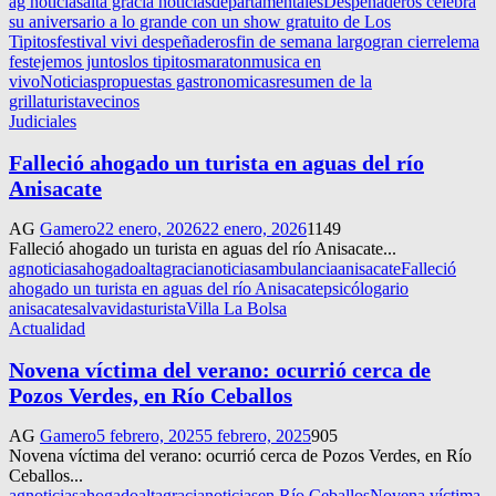
ag noticias
alta gracia noticias
departamentales
Despeñaderos celebra
su aniversario a lo grande con un show gratuito de Los
Tipitos
festival vivi despeñaderos
fin de semana largo
gran cierre
lema
festejemos juntos
los tipitos
maraton
musica en
vivo
Noticias
propuestas gastronomicas
resumen de la
grilla
turista
vecinos
Judiciales
Falleció ahogado un turista en aguas del río
Anisacate
AG
Gamero
22 enero, 2026
22 enero, 2026
1149
Falleció ahogado un turista en aguas del río Anisacate...
agnoticias
ahogado
altagracianoticias
ambulancia
anisacate
Falleció
ahogado un turista en aguas del río Anisacate
psicóloga
rio
anisacate
salvavidas
turista
Villa La Bolsa
Actualidad
Novena víctima del verano: ocurrió cerca de
Pozos Verdes, en Río Ceballos
AG
Gamero
5 febrero, 2025
5 febrero, 2025
905
Novena víctima del verano: ocurrió cerca de Pozos Verdes, en Río
Ceballos...
agnoticias
ahogado
altagracianoticias
en Río Ceballos
Novena víctima