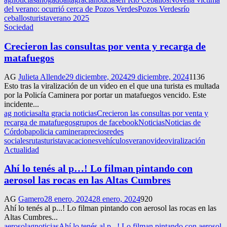
del verano: ocurrió cerca de Pozos Verdes
Pozos Verdes
río
ceballos
turista
verano 2025
Sociedad
Crecieron las consultas por venta y recarga de
matafuegos
AG
Julieta Allende
29 diciembre, 2024
29 diciembre, 2024
1136
Esto tras la viralización de un video en el que una turista es multada
por la Policía Caminera por portar un matafuegos vencido. Este
incidente...
ag noticias
alta gracia noticias
Crecieron las consultas por venta y
recarga de matafuegos
grupos de facebook
Noticias
Noticias de
Córdoba
policia caminera
precios
redes
sociales
rutas
turista
vacaciones
vehículos
verano
video
viralización
Actualidad
Ahí lo tenés al p…! Lo filman pintando con
aerosol las rocas en las Altas Cumbres
AG
Gamero
28 enero, 2024
28 enero, 2024
920
Ahí lo tenés al p...! Lo filman pintando con aerosol las rocas en las
Altas Cumbres...
aerosol
agnoticias
Ahí lo tenés al p...! Lo filman pintando con aerosol