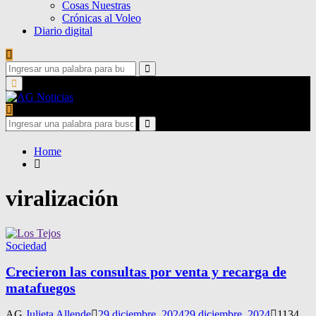
Cosas Nuestras
Crónicas al Voleo
Diario digital
Search
for:
Search
Primary
Menu
Search
for:
Search
Home
viralización
Sociedad
Crecieron las consultas por venta y recarga de
matafuegos
AG
Julieta Allende
29 diciembre, 2024
29 diciembre, 2024
1134