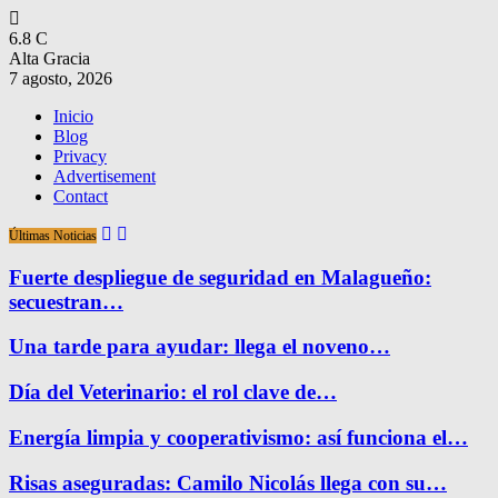
6.8
C
Alta Gracia
7 agosto, 2026
Inicio
Blog
Privacy
Advertisement
Contact
Últimas Noticias
Fuerte despliegue de seguridad en Malagueño:
secuestran…
Una tarde para ayudar: llega el noveno…
Día del Veterinario: el rol clave de…
Energía limpia y cooperativismo: así funciona el…
Risas aseguradas: Camilo Nicolás llega con su…