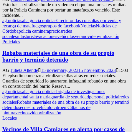
Esto tras la viralización de un video en el que una turista es multada
por la Policía Caminera por portar un matafuegos vencido. Este
incidente...
ag noticias
alta gracia noticias
Crecieron las consultas por venta y
recarga de matafuegos
grupos de facebook
Noticias
Noticias de
Córdoba
policia caminera
precios
redes
sociales
rutas
turista
vacaciones
vehículos
verano
video
viralización
Policiales
Robaba materiales de una obra de su propio
barrio y terminó detenido
AG
Julieta Allende
15 noviembre, 2023
15 noviembre, 2023
1503
El episodio comenzó a viralizarse días atrás en redes sociales.
Guardias de seguridad lo agarraron infraganti robando en una obra
en construcción del barrio Reserva...
ag noticias
alta gracia noticias
brigada de investigaciones
departamental santa maría
guardia de seguridad
personal policial
redes
sociales
Robaba materiales de una obra de su propio barrio y terminó
detenido
secuestro vehículo citroen C4
tachos de
pintura
vecinos
video
viralización
Locales
Vecinos de Villa Camiares en alerta por casos de