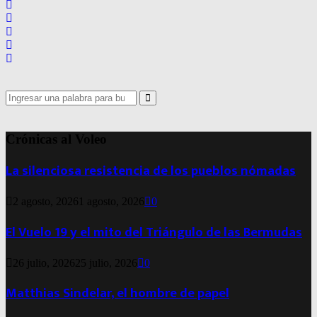
Search
for:
Search
Crónicas al Voleo
La silenciosa resistencia de los pueblos nómadas
2 agosto, 2026
1 agosto, 2026
0
El Vuelo 19 y el mito del Triángulo de las Bermudas
26 julio, 2026
25 julio, 2026
0
Matthias Sindelar, el hombre de papel