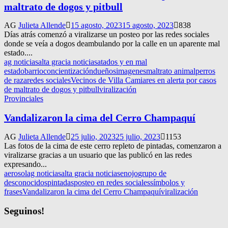
maltrato de dogos y pitbull
AG
Julieta Allende
15 agosto, 2023
15 agosto, 2023
838
Días atrás comenzó a viralizarse un posteo por las redes sociales
donde se veía a dogos deambulando por la calle en un aparente mal
estado....
ag noticias
alta gracia noticias
atados y en mal
estado
barrio
concientización
dueños
imagenes
maltrato animal
perros
de raza
redes sociales
Vecinos de Villa Camiares en alerta por casos
de maltrato de dogos y pitbull
viralización
Provinciales
Vandalizaron la cima del Cerro Champaquí
AG
Julieta Allende
25 julio, 2023
25 julio, 2023
1153
Las fotos de la cima de este cerro repleto de pintadas, comenzaron a
viralizarse gracias a un usuario que las publicó en las redes
expresando...
aerosol
ag noticias
alta gracia noticias
enojo
grupo de
desconocidos
pintadas
posteo en redes sociales
símbolos y
frases
Vandalizaron la cima del Cerro Champaquí
viralización
Seguinos!