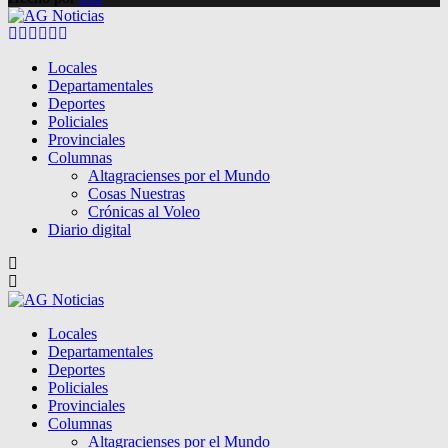
Facebook
Twitter
Instagram
Pinterest
Google
Youtube
Locales
Departamentales
Deportes
Policiales
Provinciales
Columnas
Altagracienses por el Mundo
Cosas Nuestras
Crónicas al Voleo
Diario digital
Locales
Departamentales
Deportes
Policiales
Provinciales
Columnas
Altagracienses por el Mundo