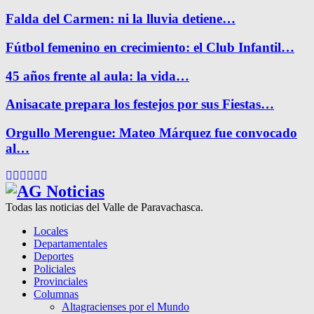
Falda del Carmen: ni la lluvia detiene…
Fútbol femenino en crecimiento: el Club Infantil…
45 años frente al aula: la vida…
Anisacate prepara los festejos por sus Fiestas…
Orgullo Merengue: Mateo Márquez fue convocado
al…
Facebook
Twitter
Instagram
Pinterest
Google
Youtube
Todas las noticias del Valle de Paravachasca.
Locales
Departamentales
Deportes
Policiales
Provinciales
Columnas
Altagracienses por el Mundo