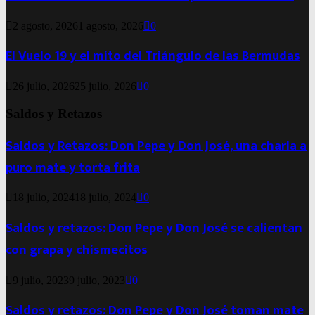
2 agosto, 2026
1 agosto, 2026
0
El Vuelo 19 y el mito del Triángulo de las Bermudas
26 julio, 2026
25 julio, 2026
0
Saldos y Retazos
Saldos y Retazos: Don Pepe y Don José, una charla a
puro mate y torta frita
18 julio, 2024
18 julio, 2024
0
Saldos y retazos: Don Pepe y Don José se calientan
con grapa y chismecitos
9 julio, 2023
9 julio, 2023
0
Saldos y retazos: Don Pepe y Don José toman mate