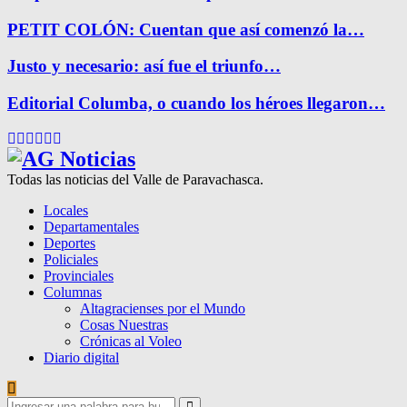
PETIT COLÓN: Cuentan que así comenzó la…
Justo y necesario: así fue el triunfo…
Editorial Columba, o cuando los héroes llegaron…
Facebook
Twitter
Instagram
Pinterest
Google
Youtube
Todas las noticias del Valle de Paravachasca.
Locales
Departamentales
Deportes
Policiales
Provinciales
Columnas
Altagracienses por el Mundo
Cosas Nuestras
Crónicas al Voleo
Diario digital
Search