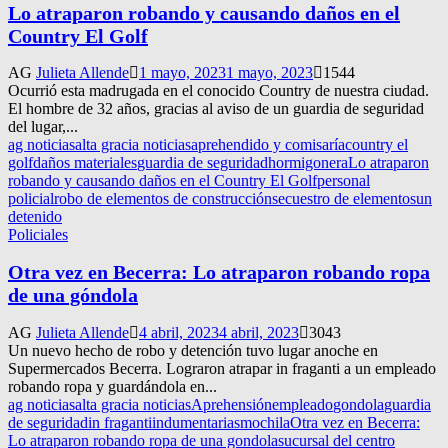
Lo atraparon robando y causando daños en el
Country El Golf
AG
Julieta Allende
1 mayo, 2023
1 mayo, 2023
1544
Ocurrió esta madrugada en el conocido Country de nuestra ciudad.
El hombre de 32 años, gracias al aviso de un guardia de seguridad
del lugar,...
ag noticias
alta gracia noticias
aprehendido y comisaría
country el
golf
daños materiales
guardia de seguridad
hormigonera
Lo atraparon
robando y causando daños en el Country El Golf
personal
policial
robo de elementos de construcción
secuestro de elementos
un
detenido
Policiales
Otra vez en Becerra: Lo atraparon robando ropa
de una góndola
AG
Julieta Allende
4 abril, 2023
4 abril, 2023
3043
Un nuevo hecho de robo y detención tuvo lugar anoche en
Supermercados Becerra. Lograron atrapar in fraganti a un empleado
robando ropa y guardándola en...
ag noticias
alta gracia noticias
Aprehensión
empleado
gondola
guardia
de seguridad
in fraganti
indumentarias
mochila
Otra vez en Becerra:
Lo atraparon robando ropa de una gondola
sucursal del centro