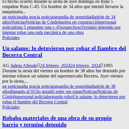
El hecho ocurrió durante la siesta de ayer domingo en Ruta 5
empalme Ruta C-45. Un hombre de 34 años que intentó llevarse la
maquinaria...
ag noticias
alta gracia noticias
guardia de seguridad
ladrón de 34
años
Noticias
Noticias de Córdoba
obra en construcción
personal
policial
ruta 5 empalme ruta c-45
sospechoso
Terminó detenido por
intentar robar una pala mecánica de una obra
Policiales
Un salame: lo detuvieron por robar el fiambre del
Becerra Central
AG
Julieta Allende
24 febrero, 2024
24 febrero, 2024
1095
Durante la siesta del viernes un hombre de 38 años fue detenido por
intentar robarse un salame del supermercado Becerra. Ayer viernes
por la siesta,...
ag noticias
alta gracia noticias
guardia de seguridad
ladrón de 38
años
llamado al 911
lo guradó entre sus ropas
Noticias
Noticias de
Córdoba
personal policial
segundo robo
Un salame: lo detuvieron por
robar el fiambre del Becerra Central
Policiales
Robaba materiales de una obra de su propio
barrio y terminó detenido