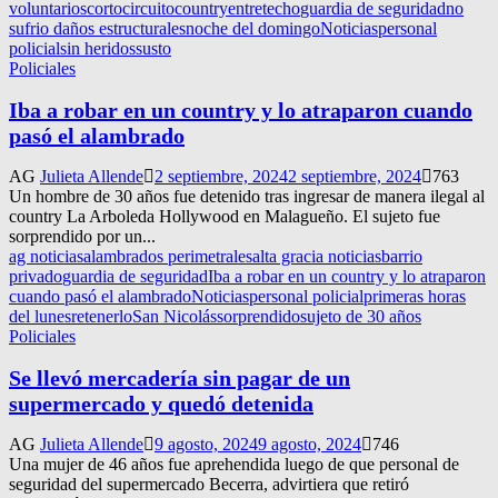
voluntarios
cortocircuito
country
entretecho
guardia de seguridad
no
sufrio daños estructurales
noche del domingo
Noticias
personal
policial
sin heridos
susto
Policiales
Iba a robar en un country y lo atraparon cuando
pasó el alambrado
AG
Julieta Allende
2 septiembre, 2024
2 septiembre, 2024
763
Un hombre de 30 años fue detenido tras ingresar de manera ilegal al
country La Arboleda Hollywood en Malagueño. El sujeto fue
sorprendido por un...
ag noticias
alambrados perimetrales
alta gracia noticias
barrio
privado
guardia de seguridad
Iba a robar en un country y lo atraparon
cuando pasó el alambrado
Noticias
personal policial
primeras horas
del lunes
retenerlo
San Nicolás
sorprendido
sujeto de 30 años
Policiales
Se llevó mercadería sin pagar de un
supermercado y quedó detenida
AG
Julieta Allende
9 agosto, 2024
9 agosto, 2024
746
Una mujer de 46 años fue aprehendida luego de que personal de
seguridad del supermercado Becerra, advirtiera que retiró