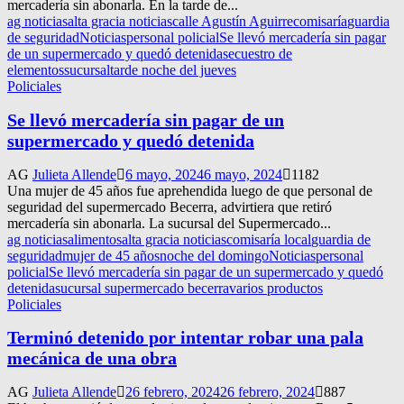
mercadería sin abonarla. En la tarde de...
ag noticias
alta gracia noticias
calle Agustín Aguirre
comisaría
guardia
de seguridad
Noticias
personal policial
Se llevó mercadería sin pagar
de un supermercado y quedó detenida
secuestro de
elementos
sucursal
tarde noche del jueves
Policiales
Se llevó mercadería sin pagar de un
supermercado y quedó detenida
AG
Julieta Allende
6 mayo, 2024
6 mayo, 2024
1182
Una mujer de 45 años fue aprehendida luego de que personal de
seguridad del supermercado Becerra, advirtiera que retiró
mercadería sin abonarla. La sucursal del Supermercado...
ag noticias
alimentos
alta gracia noticias
comisaría local
guardia de
seguridad
mujer de 45 años
noche del domingo
Noticias
personal
policial
Se llevó mercadería sin pagar de un supermercado y quedó
detenida
sucursal supermercado becerra
varios productos
Policiales
Terminó detenido por intentar robar una pala
mecánica de una obra
AG
Julieta Allende
26 febrero, 2024
26 febrero, 2024
887