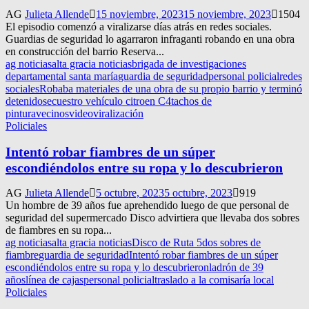
AG
Julieta Allende
15 noviembre, 2023
15 noviembre, 2023
1504
El episodio comenzó a viralizarse días atrás en redes sociales.
Guardias de seguridad lo agarraron infraganti robando en una obra
en construcción del barrio Reserva...
ag noticias
alta gracia noticias
brigada de investigaciones
departamental santa maría
guardia de seguridad
personal policial
redes
sociales
Robaba materiales de una obra de su propio barrio y terminó
detenido
secuestro vehículo citroen C4
tachos de
pintura
vecinos
video
viralización
Policiales
Intentó robar fiambres de un súper
escondiéndolos entre su ropa y lo descubrieron
AG
Julieta Allende
5 octubre, 2023
5 octubre, 2023
919
Un hombre de 39 años fue aprehendido luego de que personal de
seguridad del supermercado Disco advirtiera que llevaba dos sobres
de fiambres en su ropa...
ag noticias
alta gracia noticias
Disco de Ruta 5
dos sobres de
fiambre
guardia de seguridad
Intentó robar fiambres de un súper
escondiéndolos entre su ropa y lo descubrieron
ladrón de 39
años
línea de cajas
personal policial
traslado a la comisaría local
Policiales