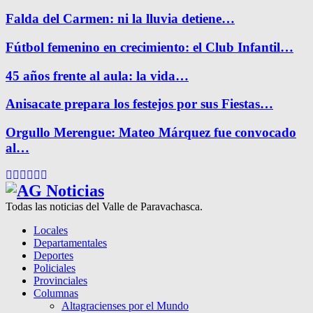
Falda del Carmen: ni la lluvia detiene…
Fútbol femenino en crecimiento: el Club Infantil…
45 años frente al aula: la vida…
Anisacate prepara los festejos por sus Fiestas…
Orgullo Merengue: Mateo Márquez fue convocado
al…
Facebook
Twitter
Instagram
Pinterest
Google
Youtube
Todas las noticias del Valle de Paravachasca.
Locales
Departamentales
Deportes
Policiales
Provinciales
Columnas
Altagracienses por el Mundo