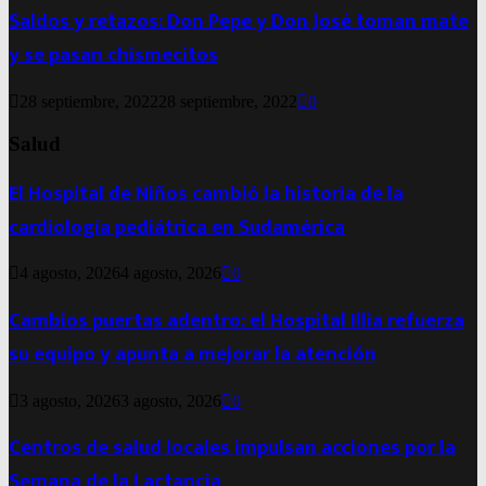
Saldos y retazos: Don Pepe y Don José toman mate
y se pasan chismecitos
28 septiembre, 2022
28 septiembre, 2022
0
Salud
El Hospital de Niños cambió la historia de la
cardiología pediátrica en Sudamérica
4 agosto, 2026
4 agosto, 2026
0
Cambios puertas adentro: el Hospital Illia refuerza
su equipo y apunta a mejorar la atención
3 agosto, 2026
3 agosto, 2026
0
Centros de salud locales impulsan acciones por la
Semana de la Lactancia