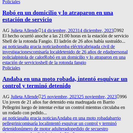
Policiales
Robó en un domicilio y lo atraparon en una
estación de servicio
AG
Julieta Allende
14 diciembre, 2023
14 diciembre, 2023
992
El hecho ocurrió anoche a las 21:00 horas en la estación de servicio
Shell de la rotonda Fangio. El ladrón de 26 años había sustraído...
ag noticias
alta gracia noticias
bomba eléctrica
brigada civil de
investigaciones
comisaría local
detenido de 26 años de edad
personal
policial
pistola de calor
Robó en un domicilio y lo atraparon en una
estación de servicio
shell de la rotonda fangio
Policiales
Andaba en una moto robada, intentó esquivar un
control y terminó detenido
AG
Julieta Allende
25 noviembre, 2023
25 noviembre, 2023
996
Un joven de 21 años fue detenido esta madrugada en Barrio
Pellegrini luego de intentar evitar un control mientras circulaba en
un rodado con pedido...
ag noticias
alta gracia noticias
Andaba en una moto robada
barrio
pellegrini
comisaría local
intentó esquivar un control y terminó
detenido
número de motor adulterado
pedido de secuestro