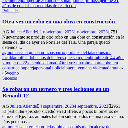
local
increpó
mujer de 26 años
personal policial
primos
sujeto de 21
años de edad
Tenía medidas de restriccón
Policiales
Otra vez un robo en una obra en construcción
AG
Julieta Allende
1 noviembre, 2023
1 noviembre, 2023
751
Nuevamente se produjo otro robo en una obra en construcción en la
siesta del día de ayer en Portales del Tala. Una pareja quedó
detenida....
ag noticias
alta gracia noticias
barrio portales del tala
comisaría
local
damnificado
hechos delictivos que se repiten
hombre de 44 años
y mujer de 22 detenidos
llamado
Otra vez un robo en una obra en
construcción
pareja
personal policial
puerta ventana violentada
ruta c-
45
vecino
Sucesos
Se robaron un ternero y tres lechones en un
Renault 12
AG
Julieta Allende
4 septiembre, 2023
4 septiembre, 2023
2961
El particular episodio sucedió en El Brete, a pocos kilómetros de
Cruz del Eje. Los animales habían sido robados de una casa vecina.
Dos personas...
ag noticias
alta gracia noticias
animales
comisaría local
cruz del