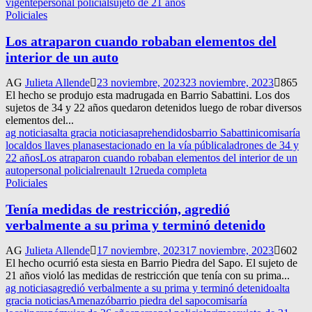
vigente
personal policial
sujeto de 21 años
Policiales
Los atraparon cuando robaban elementos del
interior de un auto
AG
Julieta Allende
23 noviembre, 2023
23 noviembre, 2023
865
El hecho se produjo esta madrugada en Barrio Sabattini. Los dos
sujetos de 34 y 22 años quedaron detenidos luego de robar diversos
elementos del...
ag noticias
alta gracia noticias
aprehendidos
barrio Sabattini
comisaría
local
dos llaves planas
estacionado en la vía pública
ladrones de 34 y
22 años
Los atraparon cuando robaban elementos del interior de un
auto
personal policial
renault 12
rueda completa
Policiales
Tenía medidas de restricción, agredió
verbalmente a su prima y terminó detenido
AG
Julieta Allende
17 noviembre, 2023
17 noviembre, 2023
602
El hecho ocurrió esta siesta en Barrio Piedra del Sapo. El sujeto de
21 años violó las medidas de restricción que tenía con su prima...
ag noticias
agredió verbalmente a su prima y terminó detenido
alta
gracia noticias
Amenazó
barrio piedra del sapo
comisaría