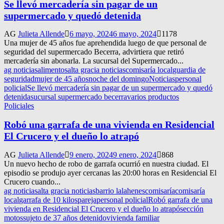
Se llevó mercadería sin pagar de un
supermercado y quedó detenida
AG
Julieta Allende
6 mayo, 2024
6 mayo, 2024
1178
Una mujer de 45 años fue aprehendida luego de que personal de
seguridad del supermercado Becerra, advirtiera que retiró
mercadería sin abonarla. La sucursal del Supermercado...
ag noticias
alimentos
alta gracia noticias
comisaría local
guardia de
seguridad
mujer de 45 años
noche del domingo
Noticias
personal
policial
Se llevó mercadería sin pagar de un supermercado y quedó
detenida
sucursal supermercado becerra
varios productos
Policiales
Robó una garrafa de una vivienda en Residencial
El Crucero y el dueño lo atrapó
AG
Julieta Allende
9 enero, 2024
9 enero, 2024
868
Un nuevo hecho de robo de garrafa ocurrió en nuestra ciudad. El
episodio se produjo ayer cercanas las 20:00 horas en Residencial El
Crucero cuando...
ag noticias
alta gracia noticias
barrio lalahenes
comisaría
comisaría
local
garrafa de 10 kilos
pareja
personal policial
Robó garrafa de una
vivienda en Residencial El Crucero y el dueño lo atrapó
sección
motos
sujeto de 37 años detenido
vivienda familiar