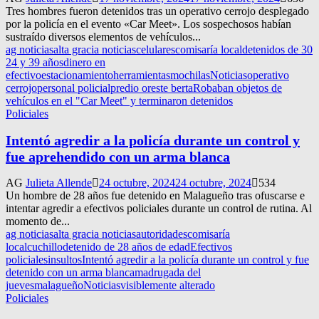
Tres hombres fueron detenidos tras un operativo cerrojo desplegado
por la policía en el evento «Car Meet». Los sospechosos habían
sustraído diversos elementos de vehículos...
ag noticias
alta gracia noticias
celulares
comisaría local
detenidos de 30
24 y 39 años
dinero en
efectivo
estacionamiento
herramientas
mochilas
Noticias
operativo
cerrojo
personal policial
predio oreste berta
Robaban objetos de
vehículos en el "Car Meet" y terminaron detenidos
Policiales
Intentó agredir a la policía durante un control y
fue aprehendido con un arma blanca
AG
Julieta Allende
24 octubre, 2024
24 octubre, 2024
534
Un hombre de 28 años fue detenido en Malagueño tras ofuscarse e
intentar agredir a efectivos policiales durante un control de rutina. Al
momento de...
ag noticias
alta gracia noticias
autoridades
comisaría
local
cuchillo
detenido de 28 años de edad
Efectivos
policiales
insultos
Intentó agredir a la policía durante un control y fue
detenido con un arma blanca
madrugada del
jueves
malagueño
Noticias
visiblemente alterado
Policiales