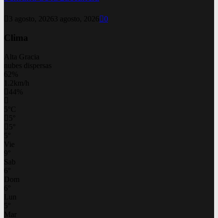
3 agosto, 2026
3 agosto, 2026
0
Clima
Alta Gracia
nubes dispersas
62%
1.2km/h
44%
5
°
C
5
°
5
°
5
°
Vie
9
°
Sab
6
°
Dom
6
°
Lun
5
°
Mar