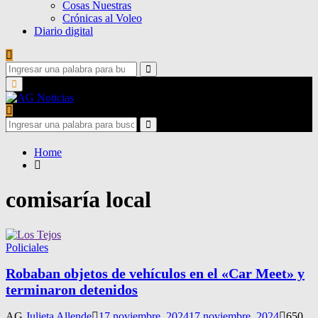
Cosas Nuestras
Crónicas al Voleo
Diario digital
Search
for:
Search
Primary
Menu
Search
for:
Search
Home
comisaría local
Policiales
Robaban objetos de vehículos en el «Car Meet» y
terminaron detenidos
AG
Julieta Allende
17 noviembre, 2024
17 noviembre, 2024
650