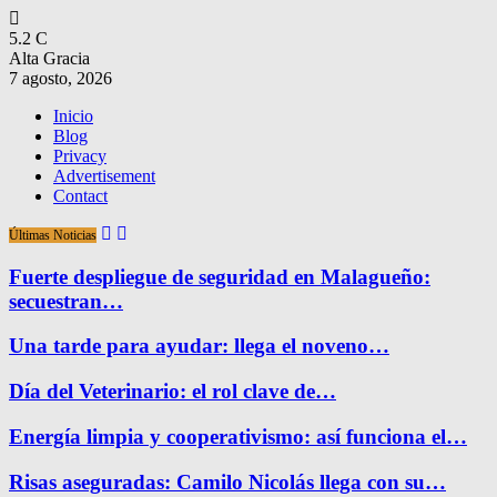
5.2
C
Alta Gracia
7 agosto, 2026
Inicio
Blog
Privacy
Advertisement
Contact
Últimas Noticias
Fuerte despliegue de seguridad en Malagueño:
secuestran…
Una tarde para ayudar: llega el noveno…
Día del Veterinario: el rol clave de…
Energía limpia y cooperativismo: así funciona el…
Risas aseguradas: Camilo Nicolás llega con su…