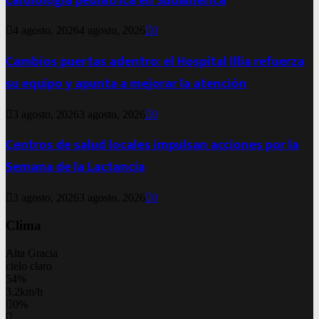
cardiología pediátrica en Sudamérica
4 agosto, 2026
4 agosto, 2026
0
Cambios puertas adentro: el Hospital Illia refuerza
su equipo y apunta a mejorar la atención
3 agosto, 2026
3 agosto, 2026
0
Centros de salud locales impulsan acciones por la
Semana de la Lactancia
3 agosto, 2026
3 agosto, 2026
0
Clima
Alta Gracia
cielo claro
54%
3.2km/h
0%