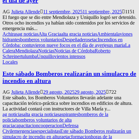
el día de ayer
AG
Julieta Allende
11 septiembre, 2025
11 septiembre, 2025
1151
El fuego que se dio entre Mendiolaza y Uniquillo logró ser detenido.
Otros ocho incendios ya habían sido contenidos por los servicios de
emergencia más...
Achiras
ag noticias
Alta Gracia
alta gracia noticias
Ambiental
aviones
hidrantes
bomberos voluntarios
Despeñaderos
etac
Incendios en
Córdoba: contuvieron nueve focos en el día de ayer
jesus maria
La
Calera
Mendiolaza
Noticias
Noticias de Córdoba
Roberto
Schreiner
tulumba
Unquillo
vientos intensos
Locales
Este sábado Bomberos realizarán un simulacro de
incendio en altura
AG
Julieta Allende
29 agosto, 2025
29 agosto, 2025
722
Este sábado, los Bomberos Voluntarios llevarán adelante una
capacitación teórico-práctica sobre incendios en edificios de altura.
La actividad contará con instructores de Villa María y...
ag noticias
alta gracia noticias
aspirantes
bomberos de la
policia
bomberos voluntarios de alta
gracia
capacitacion
cooperacion
Defensa
Civil
emergencias
especialistas
Este sábado Bomberos realizarán un
simulacro de incendio en altura
etac
formacion
horas de la