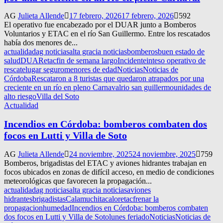
AG
Julieta Allende
17 febrero, 2026
17 febrero, 2026
592
El operativo fue encabezado por el DUAR junto a Bomberos
Voluntarios y ETAC en el río San Guillermo. Entre los rescatados
había dos menores de...
actualidad
ag noticias
alta gracia noticias
bomberos
buen estado de
salud
DUAR
etac
fin de semana largo
Incidente
inteso operativo de
rescate
lugar seguro
menores de edad
Noticias
Noticias de
Córdoba
Rescataron a 8 turistas que quedaron atrapados por una
creciente en un río en pleno Carnaval
rio san guillermo
unidades de
alto riesgo
Villa del Soto
Actualidad
Incendios en Córdoba: bomberos combaten dos
focos en Lutti y Villa de Soto
AG
Julieta Allende
24 noviembre, 2025
24 noviembre, 2025
759
Bomberos, brigadistas del ETAC y aviones hidrantes trabajan en
focos ubicados en zonas de difícil acceso, en medio de condiciones
meteorológicas que favorecen la propagación...
actualidad
ag noticias
alta gracia noticias
aviones
hidrantes
brigadistas
Calamuchita
calor
etac
frenar la
propagacion
humedad
Incendios en Córdoba: bomberos combaten
dos focos en Lutti y Villa de Soto
lunes feriado
Noticias
Noticias de