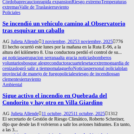
Córdoba
precaucion
rapida expansion
Riesgo extremo
Temperaturas
extremas
Valle de Traslasierra
viento
Policiales
Se incendió un vehículo camino al Observatorio
tras esquivar un caballo
AG
Julieta Allende
3 noviembre, 2025
3 noviembre, 2025
776
El hecho ocurrió este lunes por la mañana en la Ruta E-96, a la
altura del kilómetro 8. Una conductora perdió el control de su...
ag noticias
agrupacion serrana
alta gracia noticias
bomberos
voluntarios
bosque alegre
conductora
cuarteles
etac
extremo
guardia de
cenizas
logró salir a tiempo
malagueño
Noticias
personal policial
plan
provincial de manejo de fuego
policiales
riesgo de incendios
san
clemente
sierra
viento
Ambiental
Sigue activo el incendio en Quebrada del
Condorito y hay otro en Villa Giardino
AG
Julieta Allende
11 octubre, 2025
11 octubre, 2025
1312
El secretario de Gestión de Riesgo Climático, Roberto Schreiner,
dijo que desde las 8 volvieron a salir los aviones hidrantes. En tanto,
a las 3...