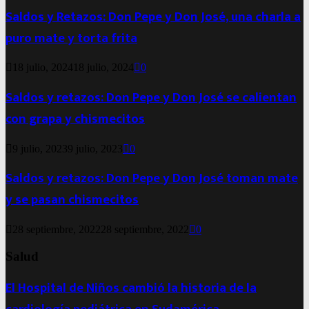
Saldos y Retazos: Don Pepe y Don José, una charla a
puro mate y torta frita
18 julio, 2024
18 julio, 2024
0
Saldos y retazos: Don Pepe y Don José se calientan
con grapa y chismecitos
9 julio, 2023
9 julio, 2023
0
Saldos y retazos: Don Pepe y Don José toman mate
y se pasan chismecitos
28 septiembre, 2022
28 septiembre, 2022
0
Salud
El Hospital de Niños cambió la historia de la