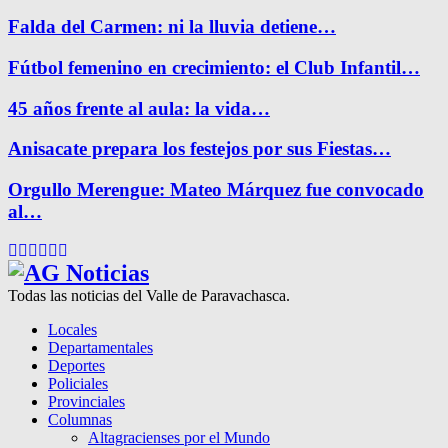
Falda del Carmen: ni la lluvia detiene…
Fútbol femenino en crecimiento: el Club Infantil…
45 años frente al aula: la vida…
Anisacate prepara los festejos por sus Fiestas…
Orgullo Merengue: Mateo Márquez fue convocado
al…
Facebook
Twitter
Instagram
Pinterest
Google
Youtube
Todas las noticias del Valle de Paravachasca.
Locales
Departamentales
Deportes
Policiales
Provinciales
Columnas
Altagracienses por el Mundo