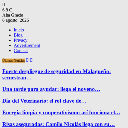
6.8
C
Alta Gracia
6 agosto, 2026
Inicio
Blog
Privacy
Advertisement
Contact
Últimas Noticias
Fuerte despliegue de seguridad en Malagueño:
secuestran…
Una tarde para ayudar: llega el noveno…
Día del Veterinario: el rol clave de…
Energía limpia y cooperativismo: así funciona el…
Risas aseguradas: Camilo Nicolás llega con su…