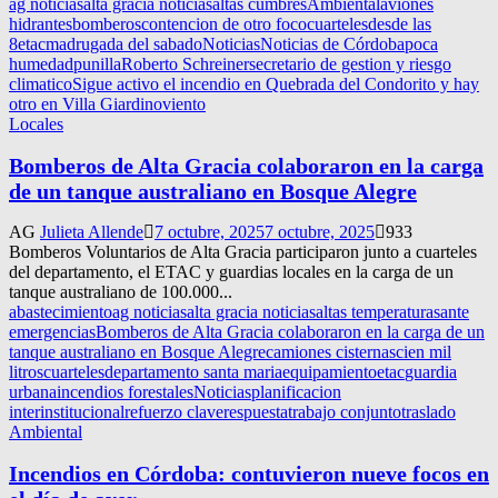
ag noticias
alta gracia noticias
altas cumbres
Ambiental
aviones
hidrantes
bomberos
contencion de otro foco
cuarteles
desde las
8
etac
madrugada del sabado
Noticias
Noticias de Córdoba
poca
humedad
punilla
Roberto Schreiner
secretario de gestion y riesgo
climatico
Sigue activo el incendio en Quebrada del Condorito y hay
otro en Villa Giardino
viento
Locales
Bomberos de Alta Gracia colaboraron en la carga
de un tanque australiano en Bosque Alegre
AG
Julieta Allende
7 octubre, 2025
7 octubre, 2025
933
Bomberos Voluntarios de Alta Gracia participaron junto a cuarteles
del departamento, el ETAC y guardias locales en la carga de un
tanque australiano de 100.000...
abastecimiento
ag noticias
alta gracia noticias
altas temperaturas
ante
emergencias
Bomberos de Alta Gracia colaboraron en la carga de un
tanque australiano en Bosque Alegre
camiones cisternas
cien mil
litros
cuarteles
departamento santa maria
equipamiento
etac
guardia
urbana
incendios forestales
Noticias
planificacion
interinstitucional
refuerzo clave
respuesta
trabajo conjunto
traslado
Ambiental
Incendios en Córdoba: contuvieron nueve focos en