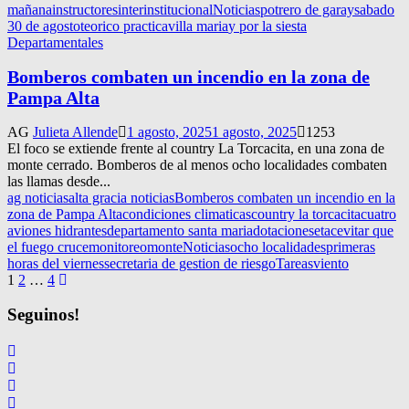
mañana
instructores
interinstitucional
Noticias
potrero de garay
sabado
30 de agosto
teorico practica
villa maria
y por la siesta
Departamentales
Bomberos combaten un incendio en la zona de
Pampa Alta
AG
Julieta Allende
1 agosto, 2025
1 agosto, 2025
1253
El foco se extiende frente al country La Torcacita, en una zona de
monte cerrado. Bomberos de al menos ocho localidades combaten
las llamas desde...
ag noticias
alta gracia noticias
Bomberos combaten un incendio en la
zona de Pampa Alta
condiciones climaticas
country la torcacita
cuatro
aviones hidrantes
departamento santa maria
dotaciones
etac
evitar que
el fuego cruce
monitoreo
monte
Noticias
ocho localidades
primeras
horas del viernes
secretaria de gestion de riesgo
Tareas
viento
Navegación
1
2
…
4
de
Seguinos!
entradas