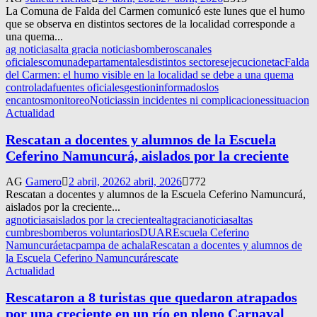
La Comuna de Falda del Carmen comunicó este lunes que el humo
que se observa en distintos sectores de la localidad corresponde a
una quema...
ag noticias
alta gracia noticias
bomberos
canales
oficiales
comuna
departamentales
distintos sectores
ejecucion
etac
Falda
del Carmen: el humo visible en la localidad se debe a una quema
controlada
fuentes oficiales
gestion
informados
los
encantos
monitoreo
Noticias
sin incidentes ni complicaciones
situacion
Actualidad
Rescatan a docentes y alumnos de la Escuela
Ceferino Namuncurá, aislados por la creciente
AG
Gamero
2 abril, 2026
2 abril, 2026
772
Rescatan a docentes y alumnos de la Escuela Ceferino Namuncurá,
aislados por la creciente...
agnoticias
aislados por la creciente
altagracianoticias
altas
cumbres
bomberos voluntarios
DUAR
Escuela Ceferino
Namuncurá
etac
pampa de achala
Rescatan a docentes y alumnos de
la Escuela Ceferino Namuncurá
rescate
Actualidad
Rescataron a 8 turistas que quedaron atrapados
por una creciente en un río en pleno Carnaval