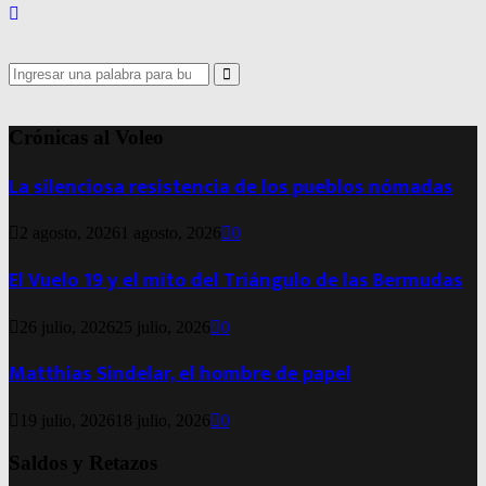
Search
for:
Search
Crónicas al Voleo
La silenciosa resistencia de los pueblos nómadas
2 agosto, 2026
1 agosto, 2026
0
El Vuelo 19 y el mito del Triángulo de las Bermudas
26 julio, 2026
25 julio, 2026
0
Matthias Sindelar, el hombre de papel
19 julio, 2026
18 julio, 2026
0
Saldos y Retazos