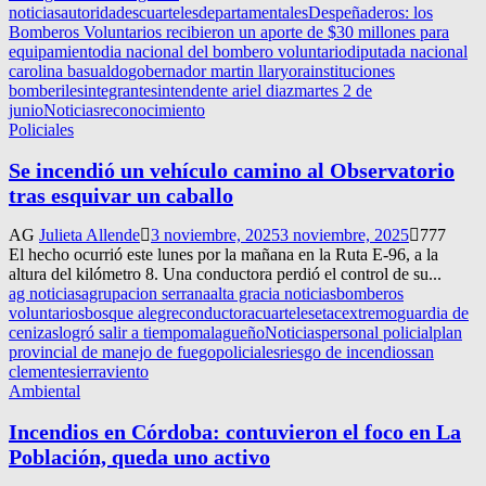
noticias
autoridades
cuarteles
departamentales
Despeñaderos: los
Bomberos Voluntarios recibieron un aporte de $30 millones para
equipamiento
dia nacional del bombero voluntario
diputada nacional
carolina basualdo
gobernador martin llaryora
instituciones
bomberiles
integrantes
intendente ariel diaz
martes 2 de
junio
Noticias
reconocimiento
Policiales
Se incendió un vehículo camino al Observatorio
tras esquivar un caballo
AG
Julieta Allende
3 noviembre, 2025
3 noviembre, 2025
777
El hecho ocurrió este lunes por la mañana en la Ruta E-96, a la
altura del kilómetro 8. Una conductora perdió el control de su...
ag noticias
agrupacion serrana
alta gracia noticias
bomberos
voluntarios
bosque alegre
conductora
cuarteles
etac
extremo
guardia de
cenizas
logró salir a tiempo
malagueño
Noticias
personal policial
plan
provincial de manejo de fuego
policiales
riesgo de incendios
san
clemente
sierra
viento
Ambiental
Incendios en Córdoba: contuvieron el foco en La
Población, queda uno activo