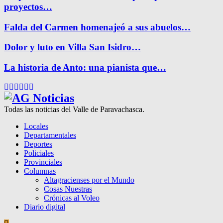
proyectos…
Falda del Carmen homenajeó a sus abuelos…
Dolor y luto en Villa San Isidro…
La historia de Anto: una pianista que…
Facebook
Twitter
Instagram
Pinterest
Google
Youtube
Todas las noticias del Valle de Paravachasca.
Locales
Departamentales
Deportes
Policiales
Provinciales
Columnas
Altagracienses por el Mundo
Cosas Nuestras
Crónicas al Voleo
Diario digital