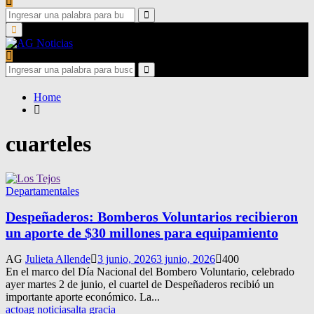
Search
for:
Search
Primary
Menu
Search
for:
Search
Home
cuarteles
Departamentales
Despeñaderos: Bomberos Voluntarios recibieron
un aporte de $30 millones para equipamiento
AG
Julieta Allende
3 junio, 2026
3 junio, 2026
400
En el marco del Día Nacional del Bombero Voluntario, celebrado
ayer martes 2 de junio, el cuartel de Despeñaderos recibió un
importante aporte económico. La...
acto
ag noticias
alta gracia