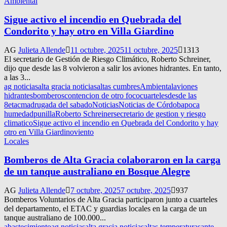
Ambiental
Sigue activo el incendio en Quebrada del
Condorito y hay otro en Villa Giardino
AG
Julieta Allende
11 octubre, 2025
11 octubre, 2025
1313
El secretario de Gestión de Riesgo Climático, Roberto Schreiner,
dijo que desde las 8 volvieron a salir los aviones hidrantes. En tanto,
a las 3...
ag noticias
alta gracia noticias
altas cumbres
Ambiental
aviones
hidrantes
bomberos
contencion de otro foco
cuarteles
desde las
8
etac
madrugada del sabado
Noticias
Noticias de Córdoba
poca
humedad
punilla
Roberto Schreiner
secretario de gestion y riesgo
climatico
Sigue activo el incendio en Quebrada del Condorito y hay
otro en Villa Giardino
viento
Locales
Bomberos de Alta Gracia colaboraron en la carga
de un tanque australiano en Bosque Alegre
AG
Julieta Allende
7 octubre, 2025
7 octubre, 2025
937
Bomberos Voluntarios de Alta Gracia participaron junto a cuarteles
del departamento, el ETAC y guardias locales en la carga de un
tanque australiano de 100.000...
abastecimiento
ag noticias
alta gracia noticias
altas temperaturas
ante