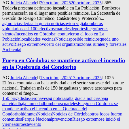
AG
Julieta Allende
20 octubre, 2025
20 octubre, 2025
865
Todavía presenta perímetro inestable en La Población. Bomberos
permanecerán en el lugar ante posibles reinicios. La Secretaría de
Gestión de Riesgo Climático, Catástrofes y Protección...
ag noticias
alerta
alta gracia noticias
avion vigia
bomberos
voluntarios
casi 100 efectivos
cuarteles
deportes
fuego
fuertes
vientos
Incendios en Córdoba: contuvieron el foco en La
Población
localidades vecinas
Noticias
posible reinicios
queda uno
activo
Riesgo extremo
vocero del organizmo
zonas rurales y forestales
Ambiental
Fuego en Córdoba: se mantiene activo el incendio
en la Quebrada del Condorito
AG
Julieta Allende
13 octubre, 2025
13 octubre, 2025
1025
El foco continúa con baja actividad en el sector suroeste del parque
nacional. Trabajan más de 150 brigadistas y nueve aeronaves para
contener el fuego....
150 brigadistas
aeronaves
ag noticias
alta gracia noticias
baja
actividad
baja humedad
bomberos
cuarteles
Fuego en Córdoba: se
mantiene activo el incendio en la Quebrada del
Condorito
hidrantes
Noticias
Noticias de Córdoba
otros focos fueron
contenidos
Parque Nacional
prevencion
Riesgo extremo
se inició el
viernes
suroeste
viento