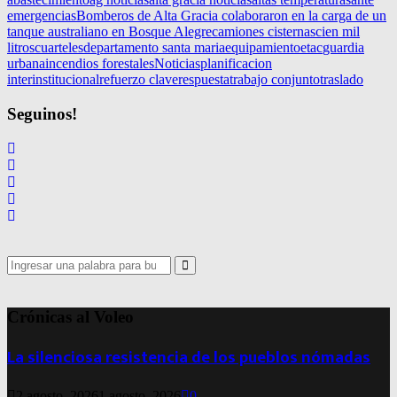
emergencias
Bomberos de Alta Gracia colaboraron en la carga de un
tanque australiano en Bosque Alegre
camiones cisternas
cien mil
litros
cuarteles
departamento santa maria
equipamiento
etac
guardia
urbana
incendios forestales
Noticias
planificacion
interinstitucional
refuerzo clave
respuesta
trabajo conjunto
traslado
Seguinos!
Search
for:
Search
Crónicas al Voleo
La silenciosa resistencia de los pueblos nómadas
2 agosto, 2026
1 agosto, 2026
0