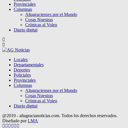
Provinciales
Columnas
Altagracienses por el Mundo
Cosas Nuestras
Crónicas al Voleo
Diario digital
Locales
Departamentales
Deportes
Policiales
Provinciales
Columnas
Altagracienses por el Mundo
Cosas Nuestras
Crónicas al Voleo
Diario digital
@2019 - altagracianoticias.com. Todos los derechos reservados.
Diseñado por
LMA
Facebook
Twitter
Instagram
Pinterest
Google
Youtube