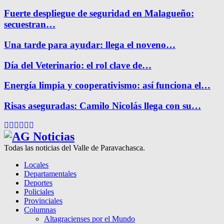
Fuerte despliegue de seguridad en Malagueño:
secuestran…
Una tarde para ayudar: llega el noveno…
Día del Veterinario: el rol clave de…
Energía limpia y cooperativismo: así funciona el…
Risas aseguradas: Camilo Nicolás llega con su…
Facebook
Twitter
Instagram
Pinterest
Google
Youtube
Todas las noticias del Valle de Paravachasca.
Locales
Departamentales
Deportes
Policiales
Provinciales
Columnas
Altagracienses por el Mundo