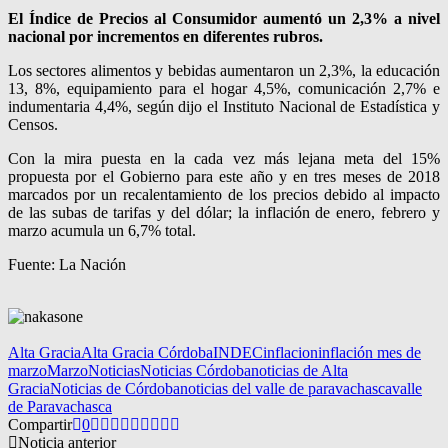
El Índice de Precios al Consumidor aumentó un 2,3% a nivel
nacional por incrementos en diferentes rubros.
Los sectores alimentos y bebidas aumentaron un 2,3%, la educación
13, 8%, equipamiento para el hogar 4,5%, comunicación 2,7% e
indumentaria 4,4%, según dijo el Instituto Nacional de Estadística y
Censos.
Con la mira puesta en la cada vez más lejana meta del 15%
propuesta por el Gobierno para este año y en tres meses de 2018
marcados por un recalentamiento de los precios debido al impacto
de las subas de tarifas y del dólar; la inflación de enero, febrero y
marzo acumula un 6,7% total.
Fuente: La Nación
Alta Gracia
Alta Gracia Córdoba
INDEC
inflacion
inflación mes de
marzo
Marzo
Noticias
Noticias Córdoba
noticias de Alta
Gracia
Noticias de Córdoba
noticias del valle de paravachasca
valle
de Paravachasca
Compartir
0
Noticia anterior