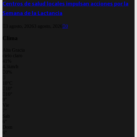
Centros de salud locales impulsan acciones por la
Semana de la Lactancia
3 agosto, 2026
3 agosto, 2026
0
Clima
Alta Gracia
cielo claro
41%
4.3km/h
0%
10
°
C
10
°
10
°
9
°
Vie
7
°
Sab
6
°
Dom
6
°