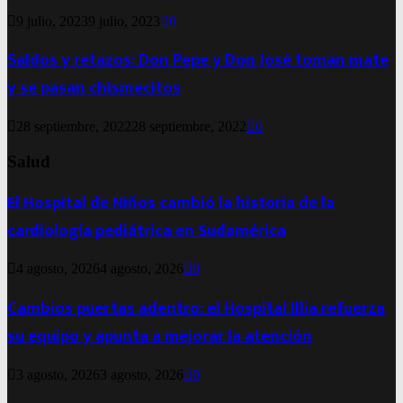
9 julio, 2023
9 julio, 2023
0
Saldos y retazos: Don Pepe y Don José toman mate
y se pasan chismecitos
28 septiembre, 2022
28 septiembre, 2022
0
Salud
El Hospital de Niños cambió la historia de la
cardiología pediátrica en Sudamérica
4 agosto, 2026
4 agosto, 2026
0
Cambios puertas adentro: el Hospital Illia refuerza
su equipo y apunta a mejorar la atención
3 agosto, 2026
3 agosto, 2026
0