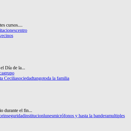
es cursos....
itaciones
centro
vecinos
l Día de la...
ica
grupo
ta Cecilia
sociedad
tango
toda la familia
o durante el fin...
or
inseguridad
institucion
lunes
micrófonos y hasta la bandera
multiples