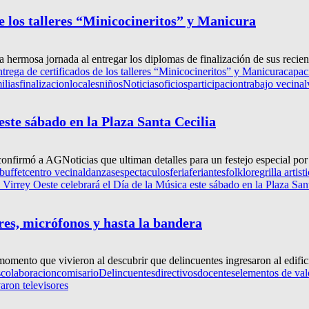
e los talleres “Minicocineritos” y Manicura
hermosa jornada al entregar los diplomas de finalización de sus recient
trega de certificados de los talleres “Minicocineritos” y Manicura
capac
ilias
finalizacion
locales
niños
Noticias
oficios
participacion
trabajo vecinal
este sábado en la Plaza Santa Cecilia
onfirmó a AGNoticias que ultiman detalles para un festejo especial por e
buffet
centro vecinal
danzas
espectaculos
feria
feriantes
folklore
grilla artist
 Virrey Oeste celebrará el Día de la Música este sábado en la Plaza San
res, micrófonos y hasta la bandera
l momento que vivieron al descubrir que delincuentes ingresaron al edifici
s
colaboracion
comisario
Delincuentes
directivos
docentes
elementos de val
aron televisores