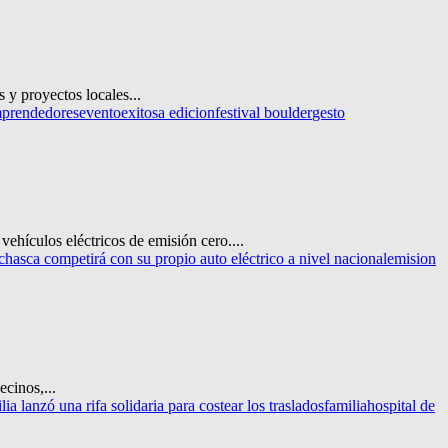
y proyectos locales...
prendedores
evento
exitosa edicion
festival boulder
gesto
hículos eléctricos de emisión cero....
asca competirá con su propio auto eléctrico a nivel nacional
emision
cinos,...
a lanzó una rifa solidaria para costear los traslados
familia
hospital de