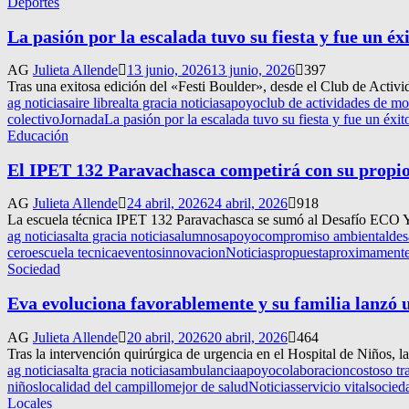
Deportes
La pasión por la escalada tuvo su fiesta y fue un éx
AG
Julieta Allende
13 junio, 2026
13 junio, 2026
397
Tras una exitosa edición del «Festi Boulder», desde el Club de Activ
ag noticias
aire libre
alta gracia noticias
apoyo
club de actividades de m
colectivo
Jornada
La pasión por la escalada tuvo su fiesta y fue un éxit
Educación
El IPET 132 Paravachasca competirá con su propio a
AG
Julieta Allende
24 abril, 2026
24 abril, 2026
918
La escuela técnica IPET 132 Paravachasca se sumó al Desafío ECO YPF
ag noticias
alta gracia noticias
alumnos
apoyo
compromiso ambiental
des
cero
escuela tecnica
eventos
innovacion
Noticias
propuesta
proximament
Sociedad
Eva evoluciona favorablemente y su familia lanzó un
AG
Julieta Allende
20 abril, 2026
20 abril, 2026
464
Tras la intervención quirúrgica de urgencia en el Hospital de Niños, l
ag noticias
alta gracia noticias
ambulancia
apoyo
colaboracion
costoso tr
niños
localidad del campillo
mejor de salud
Noticias
servicio vital
socied
Locales