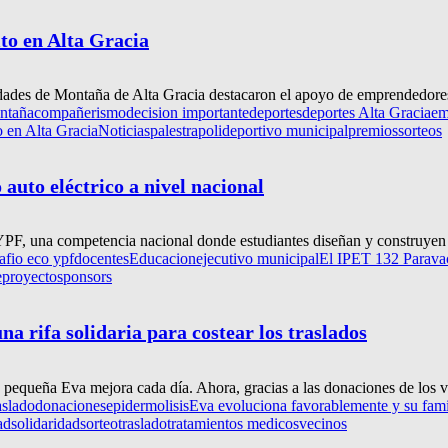
ito en Alta Gracia
idades de Montaña de Alta Gracia destacaron el apoyo de emprendedores 
ontaña
compañerismo
decision importante
deportes
deportes Alta Gracia
em
o en Alta Gracia
Noticias
palestra
polideportivo municipal
premios
sorteos
uto eléctrico a nivel nacional
, una competencia nacional donde estudiantes diseñan y construyen ve
afio eco ypf
docentes
Educacion
ejecutivo municipal
El IPET 132 Paravach
e
proyecto
sponsors
a rifa solidaria para costear los traslados
a pequeña Eva mejora cada día. Ahora, gracias a las donaciones de los ve
aslado
donaciones
epidermolisis
Eva evoluciona favorablemente y su famili
ad
solidaridad
sorteo
traslado
tratamientos medicos
vecinos