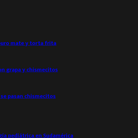
puro mate y torta frita
con grapa y chismecitos
 se pasan chismecitos
ogía pediátrica en Sudamérica