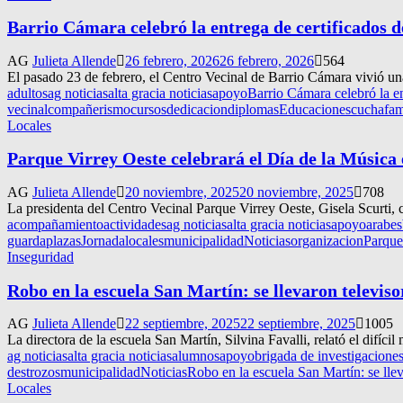
Barrio Cámara celebró la entrega de certificados d
AG
Julieta Allende
26 febrero, 2026
26 febrero, 2026
564
El pasado 23 de febrero, el Centro Vecinal de Barrio Cámara vivió una 
adultos
ag noticias
alta gracia noticias
apoyo
Barrio Cámara celebró la en
vecinal
compañerismo
cursos
dedicacion
diplomas
Educacion
escucha
fam
Locales
Parque Virrey Oeste celebrará el Día de la Música 
AG
Julieta Allende
20 noviembre, 2025
20 noviembre, 2025
708
La presidenta del Centro Vecinal Parque Virrey Oeste, Gisela Scurti, c
acompañamiento
actividades
ag noticias
alta gracia noticias
apoyo
arabes
guardaplazas
Jornada
locales
municipalidad
Noticias
organizacion
Parque
Inseguridad
Robo en la escuela San Martín: se llevaron televiso
AG
Julieta Allende
22 septiembre, 2025
22 septiembre, 2025
1005
La directora de la escuela San Martín, Silvina Favalli, relató el difíci
ag noticias
alta gracia noticias
alumnos
apoyo
brigada de investigacione
destrozos
municipalidad
Noticias
Robo en la escuela San Martín: se llev
Locales