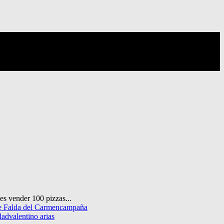
es vender 100 pizzas...
de Falda del Carmen
campaña
dad
valentino arias