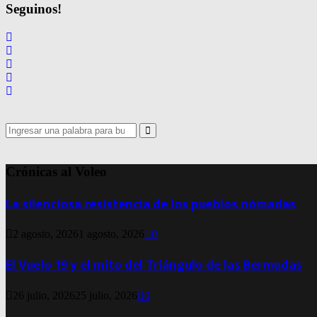
de
Seguinos!
entradas
Search
for:
Search
Crónicas al Voleo
La silenciosa resistencia de los pueblos nómadas
2 agosto, 2026
1 agosto, 2026
0
El Vuelo 19 y el mito del Triángulo de las Bermudas
26 julio, 2026
25 julio, 2026
0