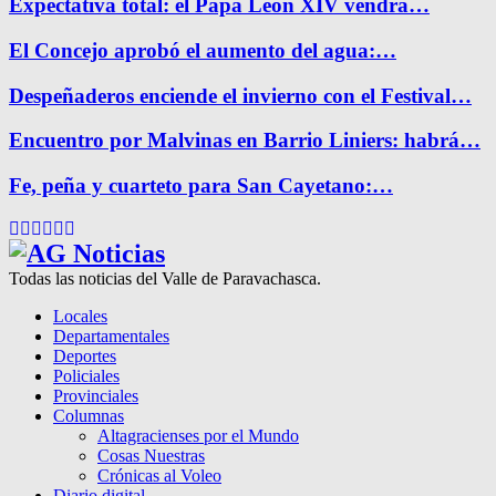
Expectativa total: el Papa León XIV vendrá…
El Concejo aprobó el aumento del agua:…
Despeñaderos enciende el invierno con el Festival…
Encuentro por Malvinas en Barrio Liniers: habrá…
Fe, peña y cuarteto para San Cayetano:…
Facebook
Twitter
Instagram
Pinterest
Google
Youtube
Todas las noticias del Valle de Paravachasca.
Locales
Departamentales
Deportes
Policiales
Provinciales
Columnas
Altagracienses por el Mundo
Cosas Nuestras
Crónicas al Voleo
Diario digital