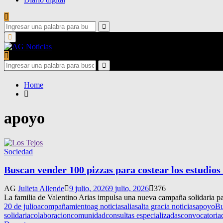
Search
for:
Search
Primary
Menu
Search
for:
Search
Home
apoyo
Sociedad
Buscan vender 100 pizzas para costear los estudio
AG
Julieta Allende
9 julio, 2026
9 julio, 2026
376
La familia de Valentino Arias impulsa una nueva campaña solidaria par
20 de julio
acompañamiento
ag noticias
alias
alta gracia noticias
apoyo
Bu
solidaria
colaboracion
comunidad
consultas especializadas
convocatoria