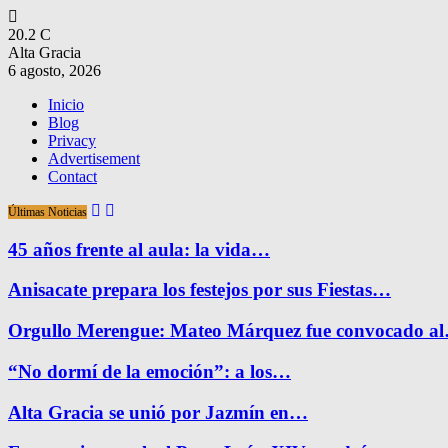
20.2
C
Alta Gracia
6 agosto, 2026
Inicio
Blog
Privacy
Advertisement
Contact
Últimas Noticias
45 años frente al aula: la vida…
Anisacate prepara los festejos por sus Fiestas…
Orgullo Merengue: Mateo Márquez fue convocado a
“No dormí de la emoción”: a los…
Alta Gracia se unió por Jazmín en…