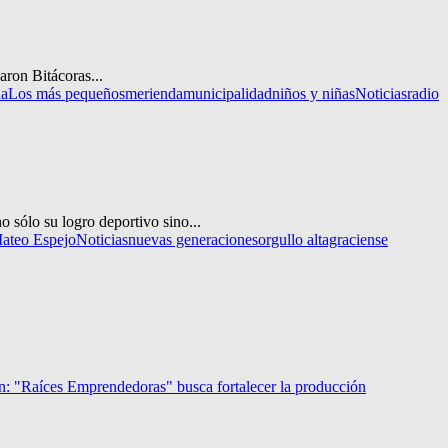
aron Bitácoras...
da
Los más pequeños
merienda
municipalidad
niños y niñas
Noticias
radio
 sólo su logro deportivo sino...
ateo Espejo
Noticias
nuevas generaciones
orgullo altagraciense
n: "Raíces Emprendedoras" busca fortalecer la producción