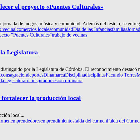
lecer el proyecto «Puentes Culturales»
a jornada de juegos, música y comunidad. Además del festejo, se entreg
o vecinal
comercios locales
comunidad
Dia de las Infancias
familias
Jorna
oyecto "Puentes Culturales"
trabajo de vecinas
 la Legislatura
stinguido por la Legislatura de Córdoba. El reconocimiento destacó no
X
consagracion
deportes
Dinamarca
Disciplina
disciplinas
Facundo Torres
M
la legislatura
rol inspirador
sesion ordinaria
ortalecer la producción local
ción local...
armen
emprendedores
emprendimientos
falda del carmen
Falda del Carme