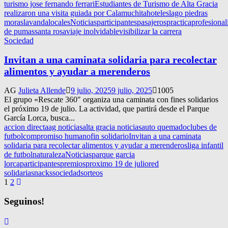
turismo jose fernando ferrari
Estudiantes de Turismo de Alta Gracia
realizaron una visita guiada por Calamuchita
hoteles
lago piedras
moras
lavanda
locales
Noticias
participantes
pasajeros
practica
profesiona
de pumas
santa rosa
viaje inolvidable
visibilizar la carrera
Sociedad
Invitan a una caminata solidaria para recolectar
alimentos y ayudar a merenderos
AG
Julieta Allende
9 julio, 2025
9 julio, 2025
1005
El grupo «Rescate 360″ organiza una caminata con fines solidarios
el próximo 19 de julio. La actividad, que partirá desde el Parque
García Lorca, busca...
accion directa
ag noticias
alta gracia noticias
auto quemado
clubes de
futbol
compromiso humano
fin solidario
Invitan a una caminata
solidaria para recolectar alimentos y ayudar a merenderos
liga infantil
de futbol
naturaleza
Noticias
parque garcia
lorca
participantes
premios
proximo 19 de julio
red
solidaria
snacks
sociedad
sorteos
Navegación
1
2
de
Seguinos!
entradas