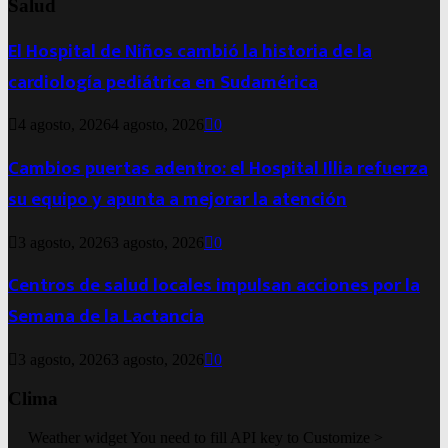
Salud
El Hospital de Niños cambió la historia de la
cardiología pediátrica en Sudamérica
4 agosto, 2026
4 agosto, 2026
0
Cambios puertas adentro: el Hospital Illia refuerza
su equipo y apunta a mejorar la atención
3 agosto, 2026
3 agosto, 2026
0
Centros de salud locales impulsan acciones por la
Semana de la Lactancia
3 agosto, 2026
3 agosto, 2026
0
Clima
Weather widget
You need to fill API key to Customize >