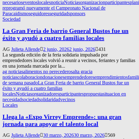
necesarios
eventos
locales
noticia
Noticias
organizacion
participantes
plan
reprogramó nuevamente el Campeonato Nacional de
Paracaidismo
seguidores
seguridad
sponsors
Sociedad
La Gran Feria de barrio General Bustos fue un
éxito y ayudó a cuatro familias locales
AG
Julieta Allende
2 junio, 2026
2 junio, 2026
431
La segunda edición de la feria solidaria impulsada por
emprendedores locales volvió a reunir a vecinos, feriantes y familias
en una jornada marcada por la...
ag noticias
alimentos no perecederos
alta gracia
noticias
colaboracion
donaciones
emprendedores
emprendimientos
famil
de semana pasado
La Gran Feria de barrio General Bustos fue un
éxito y ayudó a cuatro familias
locales
Noticias
organizadores
participantes
propuesta
situacion en
necesidad
sociedad
solidaridad
vecinos
Locales
Llega la «Expo Virrey Emprende»: una gran
jornada para apoyar el talento local
AG
Julieta Allende
30 marzo, 2026
30 marzo, 2026
569