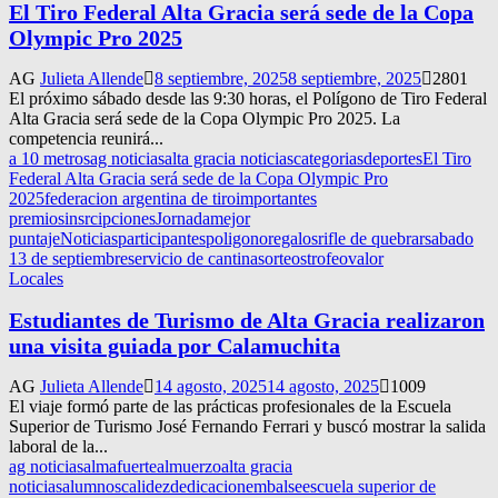
El Tiro Federal Alta Gracia será sede de la Copa
Olympic Pro 2025
AG
Julieta Allende
8 septiembre, 2025
8 septiembre, 2025
2801
El próximo sábado desde las 9:30 horas, el Polígono de Tiro Federal
Alta Gracia será sede de la Copa Olympic Pro 2025. La
competencia reunirá...
a 10 metros
ag noticias
alta gracia noticias
categorias
deportes
El Tiro
Federal Alta Gracia será sede de la Copa Olympic Pro
2025
federacion argentina de tiro
importantes
premios
insrcipciones
Jornada
mejor
puntaje
Noticias
participantes
poligono
regalos
rifle de quebrar
sabado
13 de septiembre
servicio de cantina
sorteos
trofeo
valor
Locales
Estudiantes de Turismo de Alta Gracia realizaron
una visita guiada por Calamuchita
AG
Julieta Allende
14 agosto, 2025
14 agosto, 2025
1009
El viaje formó parte de las prácticas profesionales de la Escuela
Superior de Turismo José Fernando Ferrari y buscó mostrar la salida
laboral de la...
ag noticias
almafuerte
almuerzo
alta gracia
noticias
alumnos
calidez
dedicacion
embalse
escuela superior de