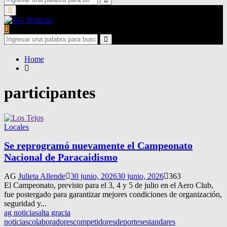
for:
Search
Primary
Menu
Search
for:
Search
Home
participantes
Locales
Se reprogramó nuevamente el Campeonato
Nacional de Paracaidismo
AG
Julieta Allende
30 junio, 2026
30 junio, 2026
363
El Campeonato, previsto para el 3, 4 y 5 de julio en el Aero Club,
fue postergado para garantizar mejores condiciones de organización,
seguridad y...
ag noticias
alta gracia
noticias
colaboradores
competidores
deportes
estandares