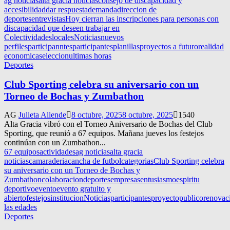
ag noticias
alta gracia noticias
consejo de discapacidad y
accesibilidad
dar respuesta
demanda
direccion de
deportes
entrevistas
Hoy cierran las inscripciones para personas con
discapacidad que deseen trabajar en
Colectividades
locales
Noticias
nuevos
perfiles
participanntes
participantes
planillas
proyectos a futuro
realidad
economica
seleccion
ultimas horas
Deportes
Club Sporting celebra su aniversario con un
Torneo de Bochas y Zumbathon
AG
Julieta Allende
8 octubre, 2025
8 octubre, 2025
1540
Alta Gracia vibró con el Torneo Aniversario de Bochas del Club
Sporting, que reunió a 67 equipos. Mañana jueves los festejos
continúan con un Zumbathon...
67 equipos
actividades
ag noticias
alta gracia
noticias
camaraderia
cancha de futbol
categorias
Club Sporting celebra
su aniversario con un Torneo de Bochas y
Zumbathon
colaboracion
deportes
empresas
entusiasmo
espiritu
deportivo
evento
evento gratuito y
abierto
festejos
institucion
Noticias
participantes
proyecto
publico
renovac
las edades
Deportes