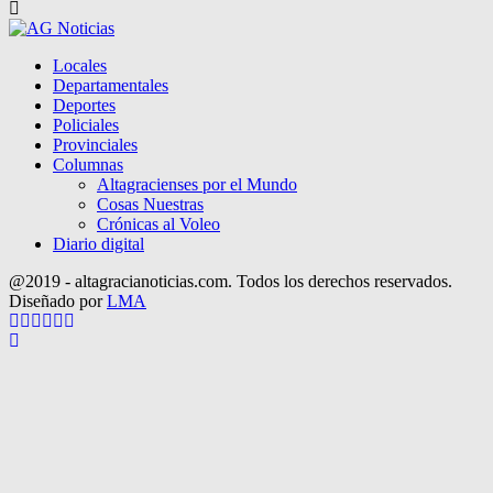
Locales
Departamentales
Deportes
Policiales
Provinciales
Columnas
Altagracienses por el Mundo
Cosas Nuestras
Crónicas al Voleo
Diario digital
@2019 - altagracianoticias.com. Todos los derechos reservados.
Diseñado por
LMA
Facebook
Twitter
Instagram
Pinterest
Google
Youtube