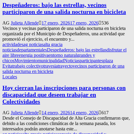
Despeñaderos: bajo las estrellas, vecinos
participaron de una salida nocturna en bicicleta
AG
Julieta Allende
17 enero, 2026
17 enero, 2026
536
Vecinos y vecinas participaron de una salida nocturna en bicicleta
organizada por el Municipio de Despeñaderos, una actividad que
promovió el ejercicio, el encuentro y...
actividades
ag noticias
alta gracia
noticias
departamentales
Despeñaderos: bajo las estrellas
disfrutar el
aire libre
energia positiva
entorno natural
grandes y
chicos
Movimiento
municipalidad
Noticias
participantes
plaza
Evita
trabajo colectivo
travesia
trayecto
vecinos participaron de una
salida nocturna en bicicleta
Locales
Hoy cierran las inscripciones para personas con
discapacidad que deseen trabajar en
Colectividades
AG
Julieta Allende
14 enero, 2026
14 enero, 2026
617
Desde el Consejo de Discapacidad de Alta Gracia confirmaron que,
debido a las condiciones climáticas de la semana pasada, los
interesados podrán anotarse hasta este...