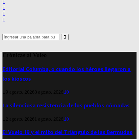
Search
for:
Search
Crónicas al Voleo
Editorial Columba, o cuando los héroes llegaron a
los kioscos
9 agosto, 2026
8 agosto, 2026
0
La silenciosa resistencia de los pueblos nómadas
2 agosto, 2026
1 agosto, 2026
0
El Vuelo 19 y el mito del Triángulo de las Bermudas