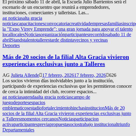
El próximo sábado 11 de abril, la Escuela Julio Barrientos será el
escenario de un encuentro que reunirá a emprendedores,
instituciones, comerciantes y talleristas. Las...
ag noticias
alta gracia
noticias
capacitaciones
convocatoria
creatividad
empresas
familias
inscri
la "Expo Virrey Emprende": una gran jornada para apoyar el talento
local
locales
Noticias
organización
participantes
recorrido
sabado 11 de
abril
Stands
talento
talleres
tarde distinta
vecinos y vecinas
Deportes
Más de 20 socios de la filial Alta Gracia vivieron
experiencias exclusivas junto a Talleres
AG
Julieta Allende
17 febrero, 2026
17 febrero, 2026
626
Los socios vivieron días inolvidables junto a la institución,
participando de experiencias exclusivas que les permitieron conocer
de cerca la intimidad del club, recorrer espacios...
ag noticias
agenda
alta gracia noticias
campo de
juego
deportes
espacios
emblematicos
estadio
fortalecimiento
hinchas
institucion
Más de 20
socios de la filial Alta Gracia vivieron experiencias exclusivas junto
a Talleres
momentos cercanos
Noticias
participacion
activa
participantes
previa
propuesta
socios
trabajo institucional
triunfo
Departamentales