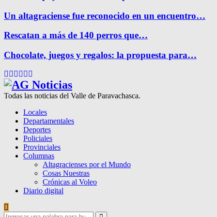
Un altagraciense fue reconocido en un encuentro…
Rescatan a más de 140 perros que…
Chocolate, juegos y regalos: la propuesta para…
Facebook
Twitter
Instagram
Pinterest
Google
Youtube
Todas las noticias del Valle de Paravachasca.
Locales
Departamentales
Deportes
Policiales
Provinciales
Columnas
Altagracienses por el Mundo
Cosas Nuestras
Crónicas al Voleo
Diario digital
Search